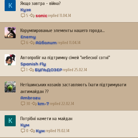
Якщо завтра - війна?
К
Кузя
sonic
11.04.14
5
Корумпированые элементы нашего города...
Enemy
Айболит
11.04.14
6
Автопробіг на підтримку сімей "небесної сотні"
Spanish Fly
БУЛЬДОЗЕР
25.02.14
1
Нетішинських козаків заставляють їхати підтримувати
антимайдан ??
Ambrozu
km-7
22.02.14
30
Потрібні намети на майдан
К
Кум
Кум
19.02.14
0