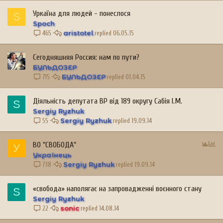
Уркаїна для людей - понеслося
S
Spoch
aristotel
06.05.15
465
Сегодняшняя Россия: нам по пути?
БУЛЬДОЗЕР
БУЛЬДОЗЕР
01.04.15
715
Діяльність депутата ВР від 189 округу Сабія І.М.
S
Sergiy Ryzhuk
Sergiy Ryzhuk
19.09.14
55
О
ВО "СВОБОДА"
У
п
Українець
и
Sergiy Ryzhuk
19.09.14
738
т
у
«свобода» наполягає на запровадженні воєнного стану
S
в
Sergiy Ryzhuk
а
sonic
14.08.14
22
н
н