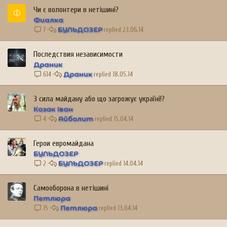
я
Чи є волонтери в нетішині?
Ф
Фиалка
БУЛЬДОЗЕР
23.06.14
7
Последствия независимости
Драник
Драник
18.05.14
614
3 сила майдану або що загрожує україні!?
Козак Іван
Айболит
15.04.14
4
Герои евромайдана
БУЛЬДОЗЕР
БУЛЬДОЗЕР
14.04.14
2
Самооборона в нетішині
Петлюра
Петлюра
13.04.14
15