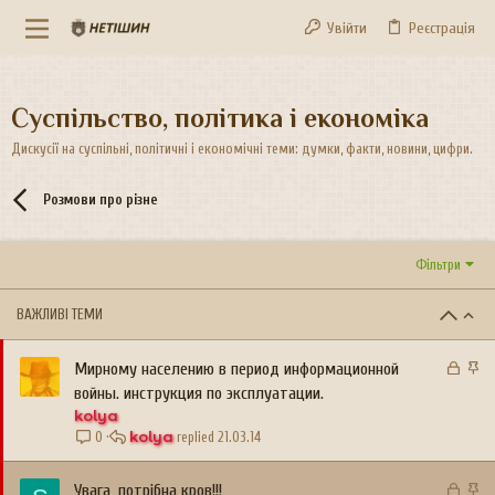
Увійти
Реєстрація
Суспільство, політика і економіка
Дискусії на суспільні, політичні і економічні теми: думки, факти, новини, цифри.
Розмови про різне
Фільтри
ВАЖЛИВІ ТЕМИ
З
В
Мирному населению в период информационной
а
а
войны. инструкция по эксплуатации.
к
ж
kolya
р
л
kolya
21.03.14
0
и
и
т
в
З
В
Увага, потрібна кров!!!
а
а