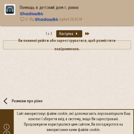
Помощь в детский дом г. ровно
Shadow84
Shadow84
20.01.14
0
Останній
1 з 3
Наступна
Ви повинні увійти або зареєструватися, щоб розмістити
повідомлення.
Розмови про різне
Сайт використовує файли cookie, які допомагають персоналізувати Ваш
контент і зберегти вхід в систему, якщо Ви зареєстровані.
R
Політика конфіденційності
Дoпoмoга
Продовжуючи користуватися цим сайтом, Ви погоджуєтеся на
S
використання нами файлів cookie.
S