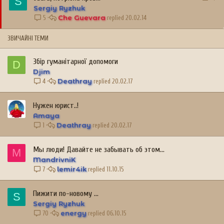
S
а
а
Sergiy Ryzhuk
к
ж
Che Guevara
20.02.14
5
р
л
и
и
ЗВИЧАЙНІ ТЕМИ
т
в
а
а
Збір гуманітарної допомоги
D
Djim
Deathray
20.02.17
4
Нужен юрист..!
Amaya
Deathray
20.02.17
1
Мы люди! Давайте не забывать об этом...
M
MandrivniK
lemir4ik
11.10.15
7
Пижити по-новому ...
S
Sergiy Ryzhuk
energy
06.10.15
70