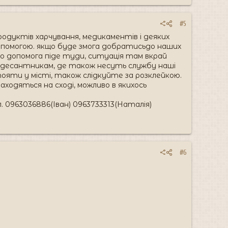
#5
одуктів харчування, медикаментів і деяких
допомогою. якщо буде змога добратисьдо наших
, то допомога піде туди, ситуація там вкрай
- десантникам, де також несуть службу наші
стояти у місті, також слідкуйте за розклейкою.
ходяться на сході, можливо в якихось
л. 0963036886(Іван) 0963733313(Наталія)
#6