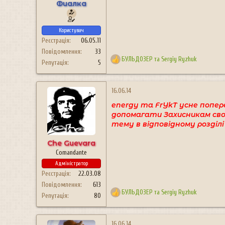
н
Фиалка
я
Користувач
Реєстрація
06.05.11
Повідомлення
33
БУЛЬДОЗЕР
та
Sergiy Ryzhuk
Репутація
5
Р
е
а
к
16.06.14
ц
energy та FrYkT усне попер
і
допомагати Захисникам своє
ї
тему в відповідному розділ
:
Che Guevara
Comandante
Адміністратор
Реєстрація
22.03.08
Повідомлення
613
БУЛЬДОЗЕР
та
Sergiy Ryzhuk
Репутація
80
Р
е
а
к
16.06.14