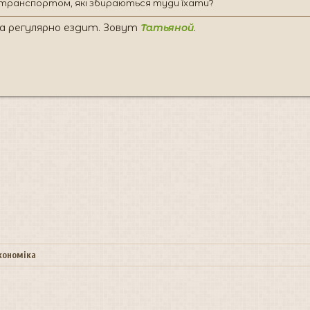
 транспортом, які збираються туди їхати?
а регулярно ездит. Зовут
Татьяной
.
економіка