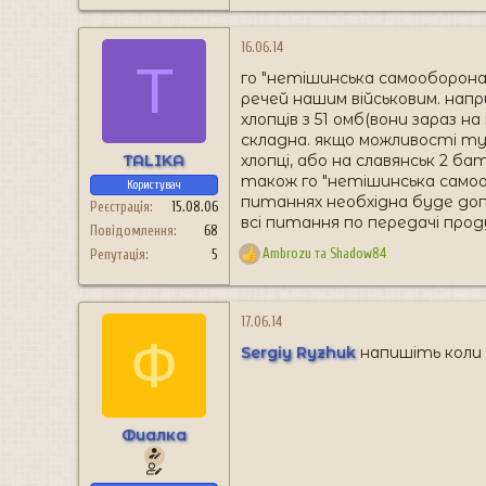
е
а
к
16.06.14
T
ц
го "нетішинська самооборона
і
речей нашим військовим. нап
ї
хлопців з 51 омб(вони зараз н
:
складна. якщо можливості ту
TALIKA
хлопці, або на славянськ 2 б
також го "нетішинська самооб
Користувач
питаннях необхідна буде доп
Реєстрація
15.08.06
всі питання по передачі прод
Повідомлення
68
Ambrozu
та
Shadow84
Репутація
5
Р
е
а
к
17.06.14
Ф
ц
Sergiy Ryzhuk
напишіть коли 
і
ї
:
Фиалка