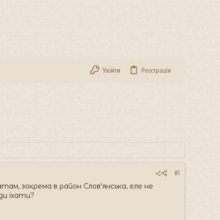
Увійти
Реєстрація
#1
ам, зокрема в район Слов'янська, еле не
ди їхати?