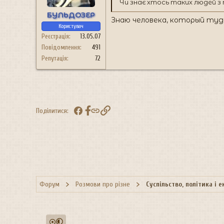
Чи знає хтось таких людей з
БУЛЬДОЗЕР
Знаю человека, который туд
Користувач
Реєстрація
13.05.07
Повідомлення
491
Репутація
72
Facebook
Посилання
Поділитися:
Форум
Розмови про різне
Суспільство, політика і 