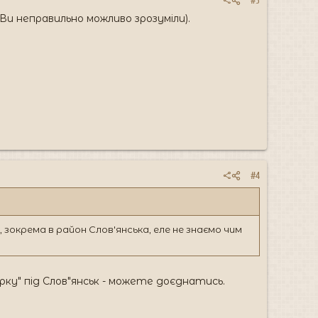
#3
(Ви неправильно можливо зрозуміли).
#4
зокрема в район Слов'янська, еле не знаємо чим
рку" під Слов"янськ - можете доєднатись.