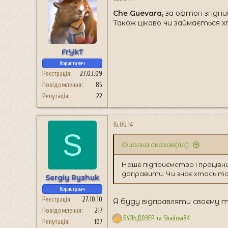
ц
Che Guevara,
за офтоп згідни
і
Також цікаво чи займається 
ї
:
FrYkT
Користувач
Реєстрація
27.03.09
Повідомлення
85
Репутація
22
16.06.14
S
Фиалка сказав(ла):
Наше підприємство і працівн
доправити. Чи знає хтось т
Sergiy Ryzhuk
Користувач
Реєстрація
27.10.10
Я буду відправляти своєму т
Повідомлення
217
БУЛЬДОЗЕР
та
Shadow84
Репутація
107
Р