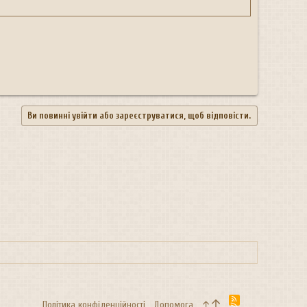
Ви повинні увійти або зареєструватися, щоб відповісти.
R
Політика конфіденційності
Дoпoмoга