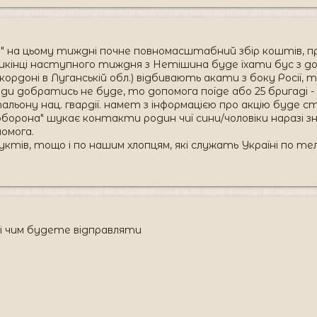
" на цьому тиждні почне повномасштабний збір коштів, пр
рикінці наступного тиждня з Нетішина буде їхати бус з 
а кордоні в Луганській обл.) відбивають акати з боку Росії
ди добратись не буде, то допомога поїде або 25 бригаді 
атальону нац. гвардії. намет з інформацією про акцію буде 
орона" шукає контакти родин чиї сини/чоловіки наразі зна
омога.
уктів, тощо і по нашим хлопцям, які служать Україні по те
і чим будете відправляти