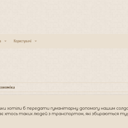
а
Користувачі
економіка
ики хотіли б передати гуманітарну допомогу нашим солдат
ає хтось таких людей з транспортом, які збираються ту