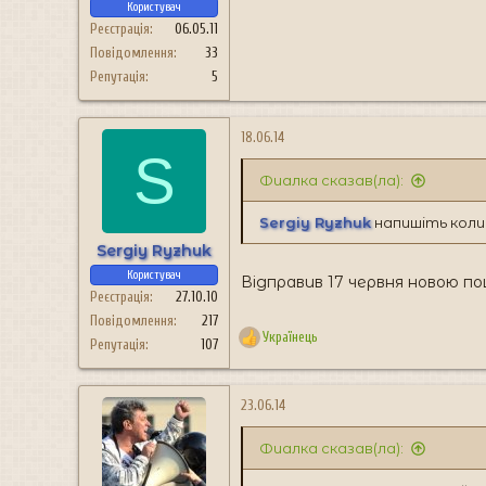
Користувач
Реєстрація
06.05.11
Повідомлення
33
Репутація
5
18.06.14
S
Фиалка сказав(ла):
Sergiy Ryzhuk
напишіть коли
Sergiy Ryzhuk
Користувач
Відправив 17 червня новою п
Реєстрація
27.10.10
Повідомлення
217
Українець
Репутація
107
Р
е
а
к
23.06.14
ц
і
Фиалка сказав(ла):
ї
: