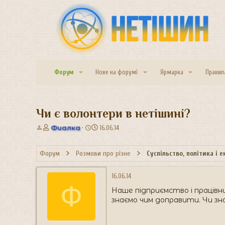
Форум
Нове на форумі
Ярмарка
Правил
Чи є волонтери в нетішині?
А
Д
Фиалка
16.06.14
в
а
т
т
Форум
Розмови про різне
Суспільство, політика і 
о
а
р
с
т
т
16.06.14
е
в
Ф
Наше підприємство і працівн
м
о
и
р
знаємо чим доправити. Чи зн
е
н