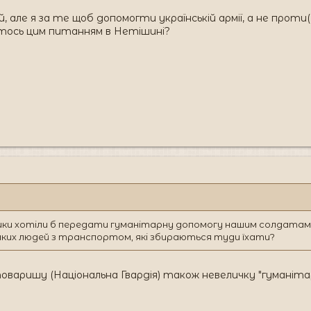
й, але я за те щоб допомогти українській армії, а не проти
хтось цим питанням в Нетішині?
ики хотіли б передати гуманітарну допомогу нашим солдатам, 
аких людей з транспортом, які збираються туди їхати?
оваришу (Національна Гвардія) також невеличку "гуманіта