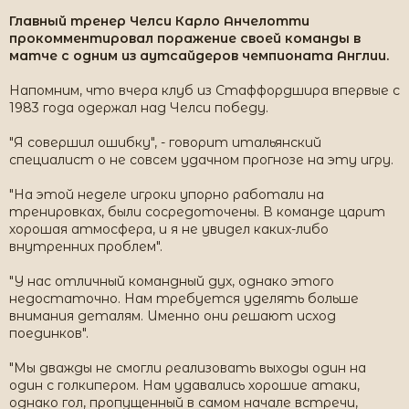
Главный тренер Челси Карло Анчелотти
прокомментировал поражение своей команды в
матче с одним из аутсайдеров чемпионата Англии.
Напомним, что вчера клуб из Стаффордшира впервые с
1983 года одержал над Челси победу.
"Я совершил ошибку", - говорит итальянский
специалист о не совсем удачном прогнозе на эту игру.
"На этой неделе игроки упорно работали на
тренировках, были сосредоточены. В команде царит
хорошая атмосфера, и я не увидел каких-либо
внутренних проблем".
"У нас отличный командный дух, однако этого
недостаточно. Нам требуется уделять больше
внимания деталям. Именно они решают исход
поединков".
"Мы дважды не смогли реализовать выходы один на
один с голкипером. Нам удавались хорошие атаки,
однако гол, пропущенный в самом начале встречи,