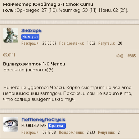
Манчестер Юнайтед 2-1 Сток Сити
Голы:
Эрнандес, 27 (1:0). Уайтхэд, 50 (1:1). Нани, 62 (2:1).
Знахарь
Користувач
Реєстрація
28.03.07
Повідомлення
1 062
Репутація
20
05.01.11
#885
Вулверхэмптон 1-0 Челси
Босингва (автогол)(5)
Ничего не удается Челси. Карло смотрит на все это
непонимающим взглядом. Похоже, и сам не верит в то,
что солнце выйдет из-за туч.
NoMoneyNoCrysis
FC CHELSEA FAN
Користувач
Реєстрація
02.12.08
Повідомлення
2 733
Репутація
2