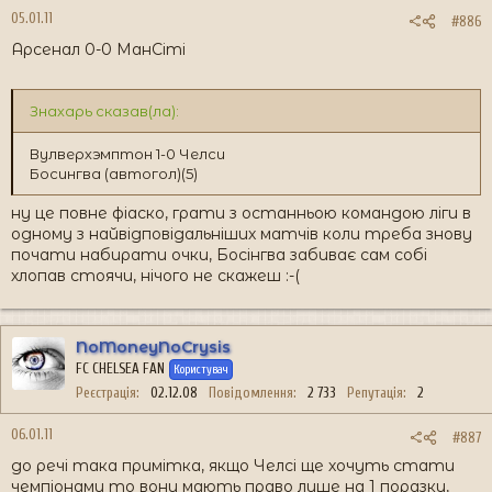
05.01.11
#886
Арсенал 0-0 МанСіті
Знахарь сказав(ла):
Вулверхэмптон 1-0 Челси
Босингва (автогол)(5)
ну це повне фіаско, грати з останньою командою ліги в
одному з найвідповідальніших матчів коли треба знову
почати набирати очки, Босінгва забиває сам собі
хлопав стоячи, нічого не скажеш :-(
NoMoneyNoCrysis
FC CHELSEA FAN
Користувач
Реєстрація
02.12.08
Повідомлення
2 733
Репутація
2
06.01.11
#887
до речі така примітка, якщо Челсі ще хочуть стати
чемпіонами то вони мають право лише на 1 поразку,