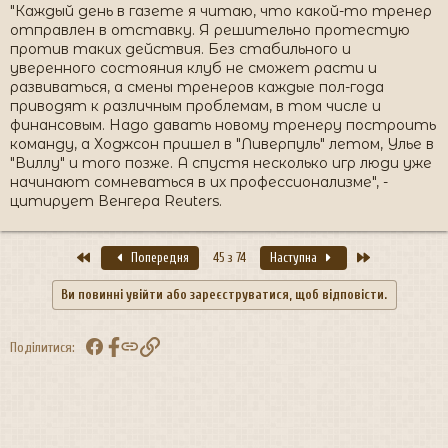
"Каждый день в газете я читаю, что какой-то тренер
отправлен в отставку. Я решительно протестую
против таких действия. Без стабильного и
уверенного состояния клуб не сможет расти и
развиваться, а смены тренеров каждые пол-года
приводят к различным проблемам, в том числе и
финансовым. Надо давать новому тренеру построить
команду, а Ходжсон пришел в "Ливерпуль" летом, Улье в
"Виллу" и того позже. А спустя несколько игр люди уже
начинают сомневаться в их профессионализме", -
цитирует Венгера Reuters.
Перший
Останній
Попередня
45 з 74
Наступна
Ви повинні увійти або зареєструватися, щоб відповісти.
Facebook
Посилання
Поділитися: