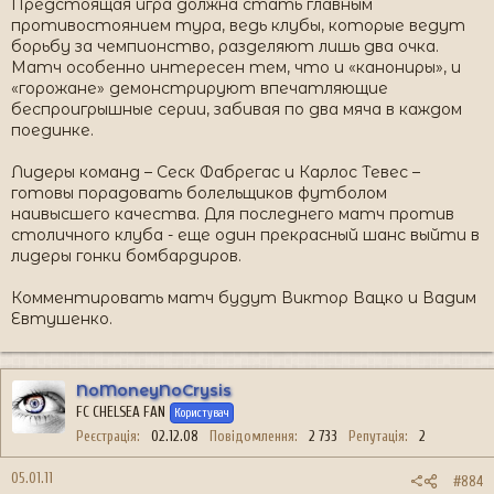
Предстоящая игра должна стать главным
противостоянием тура, ведь клубы, которые ведут
борьбу за чемпионство, разделяют лишь два очка.
Матч особенно интересен тем, что и «канониры», и
«горожане» демонстрируют впечатляющие
беспроигрышные серии, забивая по два мяча в каждом
поединке.
Лидеры команд – Сеск Фабрегас и Карлос Тевес –
готовы порадовать болельщиков футболом
наивысшего качества. Для последнего матч против
столичного клуба - еще один прекрасный шанс выйти в
лидеры гонки бомбардиров.
Комментировать матч будут Виктор Вацко и Вадим
Евтушенко.
NoMoneyNoCrysis
FC CHELSEA FAN
Користувач
Реєстрація
02.12.08
Повідомлення
2 733
Репутація
2
05.01.11
#884