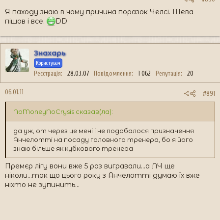
Я паходу знаю в чому причина поразок Челсі. Шева
пішов і все.
DD
Знахарь
Користувач
Реєстрація
28.03.07
Повідомлення
1 062
Репутація
20
06.01.11
#891
NoMoneyNoCrysis сказав(ла):
да уж, от через це мені і не подобалося призначення
Анчелотті на посаду головного тренера, бо я його
знаю більше як кубкового тренера
Премєр лігу вони вже 5 раз вигравали...а ЛЧ ще
ніколи...так що цього року з Анчелотті думаю їх вже
ніхто не зупинить...