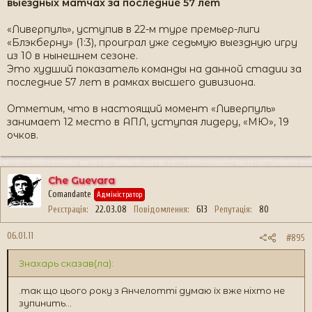
выездных матчах за последние 57 лет
«Ливерпуль», уступив в 22-м туре премьер-лиги
«Блэкберну» (1:3), проиграл уже седьмую выездную игру
из 10 в нынешнем сезоне.
Это худший показатель команды на данной стадии за
последние 57 лет в рамках высшего дивизиона.
Отметим, что в настоящий момент «Ливерпуль»
занимает 12 место в АПЛ, уступая лидеру, «МЮ», 19
очков.
Che Guevara
Comandante
Адміністратор
Реєстрація
22.03.08
Повідомлення
613
Репутація
80
06.01.11
#895
Знахарь сказав(ла):
.так що цього року з Анчелотті думаю їх вже ніхто не
зупинить...