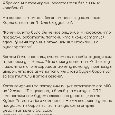
Абрамович с тренерами расстается без лишних
колебаний.
На вопрос о том, как бы он отнесся к увольнению,
Карло ответил: "Я был бы удивлен".
"Конечно, это было бы не мое решение. Я надеюсь, что
продолжу работать, потому что я хочу остаться
здесь. У меня хорошие отношения с игроками и с
руководством".
Затем Анчи спросили, считает ли он себя подходящим
тренером для Челси: "Что я могу ответить? Я скажу
лишь, что я очень хорошо знаю эту команду, поэтому я
уверен, что все изменится и мы снова будем бороться
за все титулы в этом сезоне".
Хотя лондонцы по потерянным уже отстают от МЮ
на 12 очков: "Безусловно, в борьбу за титул в АПЛ
вмешаться нам будет сложно, но у нас еще есть
Кубок Англии и Лига чемпионов. Но мы все равно должны
продолжать бороться за титул, хотя отрыв
действительно большой".