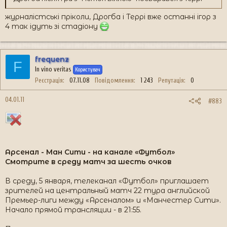
журналістські пріколи, Дрогба і Террі вже останні ігор з
4 так ідуть зі стадіону
frequenz
F
In vino veritas
Користувач
Реєстрація
07.11.08
Повідомлення
1 243
Репутація
0
04.01.11
#883
Арсенал - Ман Сити - на канале «Футбол»
Смотрите в среду матч за шесть очков
В среду, 5 января, телеканал «Футбол» приглашает
зрителей на центральный матч 22 тура английской
Премьер-лиги между «Арсеналом» и «Манчестер Сити».
Начало прямой трансляции - в 21:55.