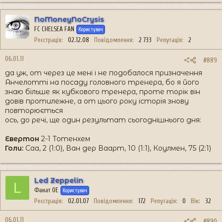
NoMoneyNoCrysis
FC CHELSEA FAN
Користувач
Реєстрація
02.12.08
Повідомлення
2 733
Репутація
2
06.01.11
#889
да уж, от через це мені і не подобалося призначення
Анчелотті на посаду головного тренера, бо я його
знаю більше як кубкового тренера, проте торік він
довів протилежне, а от цього року історія знову
повторюється
ось, до речі, ще один результат сьогоднішнього дня:
Евертон
2-1 Тотенхем
Голи:
Саа, 2 (1:0), Ван дер Ваарт, 10 (1:1), Коулмен, 75 (2:1)
Led Zeppelin
L
Фанат ОЕ
Користувач
Реєстрація
02.01.07
Повідомлення
172
Репутація
0
Вік
32
06.01.11
#890