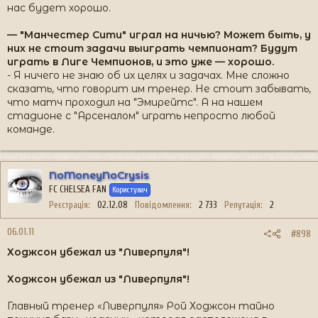
нас будет хорошо.
— "Манчестер Сити" играл на ничью? Может быть, у
них не стоит задачи выиграть чемпионат? Будут
играть в Лиге Чемпионов, и это уже — хорошо.
- Я ничего не знаю об их целях и задачах. Мне сложно
сказать, что говорит им тренер. Не стоит забывать,
что матч проходил на "Эмирейтс". А на нашем
стадионе с "Арсеналом" играть непросто любой
команде.
NoMoneyNoCrysis
FC CHELSEA FAN
Користувач
Реєстрація
02.12.08
Повідомлення
2 733
Репутація
2
06.01.11
#898
Ходжсон убежал из "Ливерпуля"!
Ходжсон убежал из "Ливерпуля"!
Главный тренер «Ливерпуля» Рой Ходжсон тайно