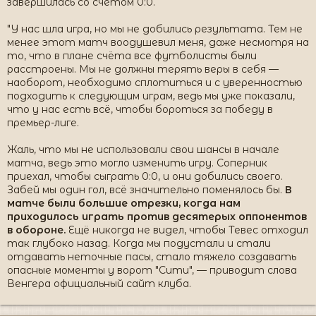
завершилась со счётом 0:0.
"У нас шла игра, но мы не добились результата. Тем не
менее этот матч воодушевил меня, даже несмотря на
то, что в плане счёта все футболисты были
расстроены. Мы не должны терять веры в себя —
наоборот, необходимо сплотиться и с уверенностью
подходить к следующим играм, ведь мы уже показали,
что у нас есть всё, чтобы бороться за победу в
премьер-лиге.
Жаль, что мы не использовали свои шансы в начале
матча, ведь это могло изменить игру. Соперник
приехал, чтобы сыграть 0:0, и они добились своего.
Забей мы один гол, всё значительно поменялось бы.
В
матче были большие отрезки, когда нам
приходилось играть против десятерых оппонентов
в обороне.
Ещё никогда не видел, чтобы Тевес отходил
так глубоко назад. Когда мы подустали и стали
отдавать неточные пасы, стало тяжело создавать
опасные моменты у ворот "Сити", — приводит слова
Венгера официальный сайт клуба.