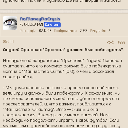
зупинити, так як Моуріньйо ще не створив їм загрози!
NoMoneyNoCrysis
FC CHELSEA FAN
Користувач
Реєстрація
02.12.08
Повідомлення
2 733
Репутація
2
06.01.11
#897
Андрей Аршавин: "Арсенал" должен был побеждать".
Нападающий лондонского "Арсенала" Андрей Аршавин
считает, что его команда должна была побеждать в
матче с "Манчестер Сити" (0:0), о чем и рассказал
своему сайту.
- Мы доминировали на поле, и провели хороший матч,
вели игру и должны были побеждать. К сожалению, мы
не смогли использовать свой шанс: уйти в отрыв от
преследователей, и, что важнее, приблизиться к
"Манчестер Юнайтед". Это — жизнь, и она
продолжается. Впереди еще много матчей. Нам
необходимо продолжать играть в свой футбол. Если
мы сможем в дальнейшем показывать нашу игру, все у