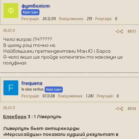
футболіст
Ф
Користувач
Реєстрація
20.12.09
Повідомлення
219
Репутація
0
06.01.11
#893
Челсі виграє ЛЧ?????
В цьому році точно нє.
Найбільшими претендентами Ман.Ю і Барса
А челсі якшо ше пройде копенгаген то максімум це
полуфінал
frequenz
F
In vino veritas
Користувач
Реєстрація
07.11.08
Повідомлення
1 243
Репутація
0
06.01.11
#894
Блекберн
3 : 1 Ліверпуль
Ливерпуль бьет антирекорды
«Мерсисайдцы» показали худший результат в