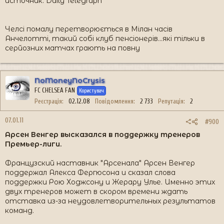
источник: Daily Telegraph
Челсі помалу перетворюється в Мілан часів
Анчелотті, такий собі клуб пенсіонерів...які тільки в
серйозних матчах грають на повну
NoMoneyNoCrysis
FC CHELSEA FAN
Користувач
Реєстрація
02.12.08
Повідомлення
2 733
Репутація
2
07.01.11
#900
Арсен Венгер высказался в поддержку тренеров
Премьер-лиги.
Французский наставник "Арсенала" Арсен Венгер
поддержал Алекса Фергюсона и сказал слова
поддержки Рою Ходжсону и Жерару Улье. Именно этих
двух тренеров может в скором времени ждать
отставка из-за неудовлетворительных результатов
команд.