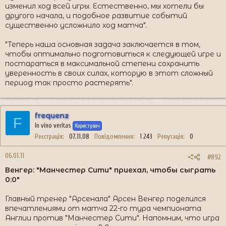
изменил ход всей игры. Естественно, мы хотели бы
другого начала, и подобное развитие событий
существенно усложнило ход матча".
"Теперь наша основная задача заключается в том,
чтобы оптимально подготовиться к следующей игре и
постараться в максимальной степени сохранить
уверенность в своих силах, которую в этот сложный
период так просто растерять".
frequenz
F
In vino veritas
Користувач
Реєстрація
07.11.08
Повідомлення
1 243
Репутація
0
06.01.11
#892
Венгер: "Манчестер Сити" приехал, чтобы сыграть
0:0"
Главный тренер "Арсенала" Арсен Венгер поделился
впечатлениями от матча 22-го тура чемпионата
Англии против "Манчестер Сити". Напомним, что игра