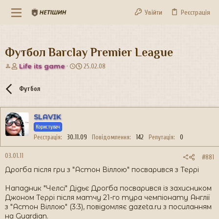
Увійти
Реєстрація
Футбол Barclay Premier League
А
Д
Life its game
25.02.08
в
а
т
т
Футбол
о
а
р
с
т
т
SLAVIK
е
в
м
о
Користувач
и
р
Реєстрація
30.11.09
Повідомлення
142
Репутація
0
е
н
03.01.11
#881
н
Дрогба після гри з "Астон Віллою" посварився з Террі
я
Нападник "Челсі" Дідьє Дрогба посварився із захисником
Джоном Террі після матчу 21-го тура чемпіонату Англії
з "Астон Віллою" (3:3), повідомляє gazeta.ru з посиланням
на Guardian.