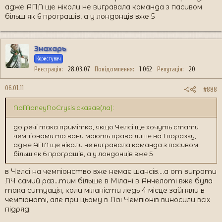
адже АПЛ ще ніколи не вигравала команда з пасивом
більш як 6 програшів, а у лондонців вже 5
Знахарь
Користувач
Реєстрація
28.03.07
Повідомлення
1 062
Репутація
20
06.01.11
#888
NoMoneyNoCrysis сказав(ла):
до речі така примітка, якщо Челсі ще хочуть стати
чемпіонами то вони мають право лише на 1 поразку,
адже АПЛ ще ніколи не вигравала команда з пасивом
більш як 6 програшів, а у лондонців вже 5
в Челсі на чемпіонство вже немає шансів....а от виграти
ЛЧ самий раз...тим більше в Мілані в Анчелоті вже була
така ситуація, коли міланісти ледь 4 місце зайняли в
чемпіонаті, але при цьому в Лізі Чемпіонів виносили всіх
підряд.