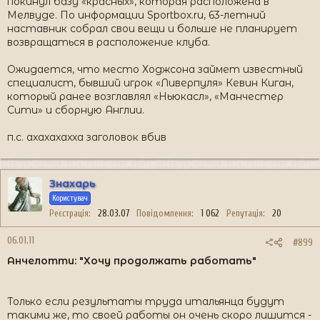
покинул базу «красных», которая расположена в
Мелвуде. По информации Sportbox.ru, 63-летний
наставник собрал свои вещи и больше не планирует
возвращаться в расположение клуба.
Ожидается, что место Ходжсона займет известный
специалист, бывший игрок «Ливерпуля» Кевин Киган,
который ранее возглавлял «Ньюкасл», «Манчестер
Сити» и сборную Англии.
п.с. ахахахахха заголовок вбив
Знахарь
Користувач
Реєстрація
28.03.07
Повідомлення
1 062
Репутація
20
06.01.11
#899
Анчелотти: "Хочу продолжать работать"
Только если результаты труда итальянца будут
такими же, то своей работы он очень скоро лишится -