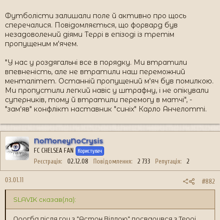
Футболісти залишали поле й активно про щось
сперечалися. Повідомляється, що форвард був
незадоволений діями Террі в епізоді із третім
пропущеним м'ячем.
"У нас у роздягальні все в порядку. Ми втратили
впевненість, але не втратили наш переможний
менталітет. Останній пропущений м'яч був помилкою.
Ми пропустили легкий навіс у штрафну, і не опікували
суперників, тому й втратили перемогу в матчі", -
"зам'яв" конфлікт наставник "синіх" Карло Анчелотті.
NoMoneyNoCrysis
FC CHELSEA FAN
Користувач
Реєстрація
02.12.08
Повідомлення
2 733
Репутація
2
03.01.11
#882
SLAVIK сказав(ла):
Дрогба після гри з "Астон Віллою" посварився з Террі