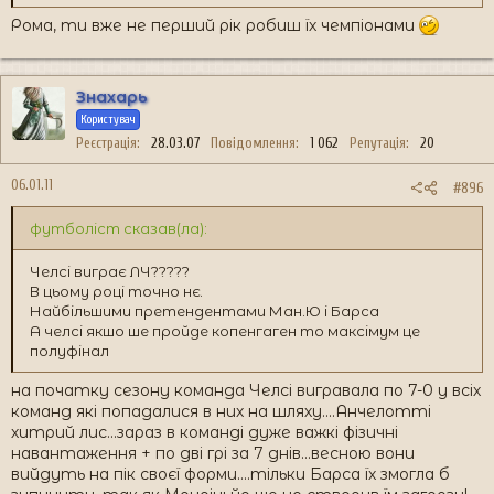
Рома, ти вже не перший рік робиш їх чемпіонами
Знахарь
Користувач
Реєстрація
28.03.07
Повідомлення
1 062
Репутація
20
06.01.11
#896
футболіст сказав(ла):
Челсі виграє ЛЧ?????
В цьому році точно нє.
Найбільшими претендентами Ман.Ю і Барса
А челсі якшо ше пройде копенгаген то максімум це
полуфінал
на початку сезону команда Челсі вигравала по 7-0 у всіх
команд які попадалися в них на шляху....Анчелотті
хитрий лис...зараз в команді дуже важкі фізичні
навантаження + по дві грі за 7 днів...весною вони
вийдуть на пік своєї форми....тільки Барса їх змогла б