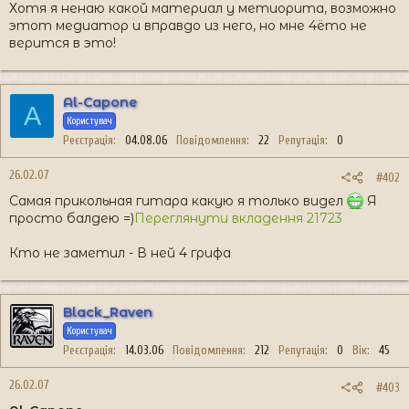
Хотя я ненаю какой материал у метиорита, возможно
этот медиатор и вправдо из него, но мне 4ёто не
верится в это!
Al-Capone
A
Користувач
Реєстрація
04.08.06
Повідомлення
22
Репутація
0
26.02.07
#402
Самая прикольная гитара какую я только видел
Я
просто балдею =)
Переглянути вкладення 21723
Кто не заметил - В ней 4 грифа
Black_Raven
Користувач
Реєстрація
14.03.06
Повідомлення
212
Репутація
0
Вік
45
26.02.07
#403