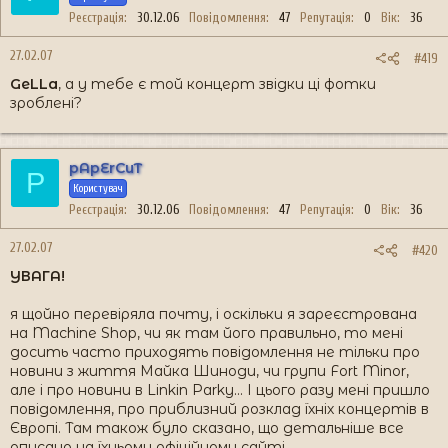
Реєстрація
30.12.06
Повідомлення
47
Репутація
0
Вік
36
27.02.07
#419
GeLLa
, а у тебе є той концерт звідки ці фотки
зроблені?
pApErCuT
P
Користувач
Реєстрація
30.12.06
Повідомлення
47
Репутація
0
Вік
36
27.02.07
#420
УВАГА!
я щойно перевіряла почту, і оскільки я зареєстрована
на Machine Shop, чи як там його правильно, то мені
досить часто приходять повідомлення не тільки про
новини з життя Майка Шиноди, чи групи Fort Minor,
але і про новини в Linkin Parkу... І цього разу мені пришло
повідомлення, про приблизний розклад їхніх концертів в
Європі. Там також було сказано, що детальніше все
описано на їхньому офіційному сайті