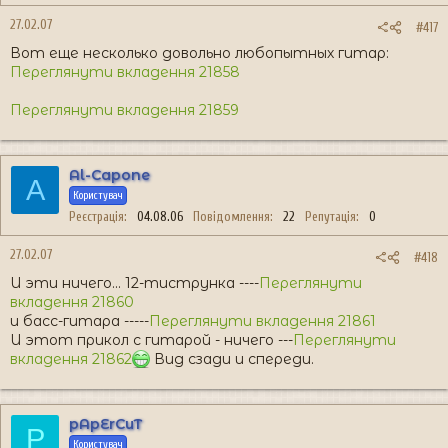
27.02.07
#417
Вот еще несколько довольно любопытных гитар:
Переглянути вкладення 21858
Переглянути вкладення 21859
Al-Capone
A
Користувач
Реєстрація
04.08.06
Повідомлення
22
Репутація
0
27.02.07
#418
И эти ничего... 12-тиструнка ----
Переглянути
вкладення 21860
и басс-гитара -----
Переглянути вкладення 21861
И этот прикол с гитарой - ничего ---
Переглянути
вкладення 21862
Вид сзади и спереди.
pApErCuT
P
Користувач