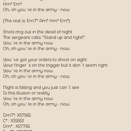
Hm* Em*
Oh, oh you´re in the army - now
{The rest is: Em7* Am* Hm* Em*}
Shots ring out in the dead of night
The sergeant calls: "Stand up and fight!"
You´re in the army now
Oh, oh you´re in the army - now
You´ve got your orders to shoot on sight
Your finger´s on the trigger but it don´t seem right
You´re in the army now
Oh, oh you´re in the army - now
Night is falling and you just can´t see
Is this illusion or reality
You´re in the army now
Oh, oh you´re in the army - now
Dm7*: X57565
C* : X35553
Dm* : X57765