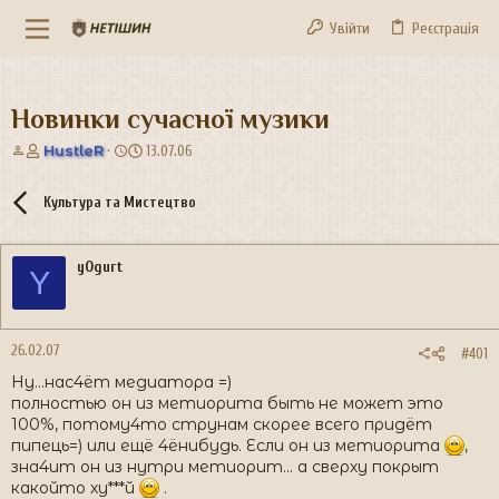
Увійти
Реєстрація
Новинки сучасної музики
А
Д
HustleR
13.07.06
в
а
т
т
Культура та Мистецтво
о
а
р
с
т
т
yOgurt
е
в
Y
м
о
и
р
е
н
26.02.07
#401
н
Ну...нас4ёт медиатора =)
я
полностью он из метиорита быть не может это
100%, потому4то струнам скорее всего придёт
пипець=) или ещё 4ёнибудь. Если он из метиорита
,
зна4ит он из нутри метиорит... а сверху покрыт
какойто ху***й
.