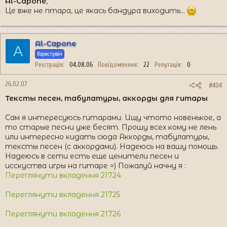
Al-Capone
,
Це вже не гітара, це якась бандура виходить...
Al-Capone
A
Користувач
Реєстрація
04.08.06
Повідомлення
22
Репутація
0
26.02.07
#404
Тексты песен, табулатуры, аккорды для гитары
Сам я интересуюсь гитарами. Ищу чтото новенькое, а
то старые песни уже бесят. Прошу всех кому не лень
или интересно кидать сюда Аккорды, табулатуры,
тексты песен (с аккордами). Надеюсь на вашу помощь.
Надеюсь в сети есть еще ценители песен и
исскуства игры на гитаре =) Пожалуй начну я :
Переглянути вкладення 21724
Переглянути вкладення 21725
Переглянути вкладення 21726