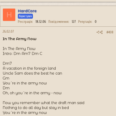
HardCore
H
Користувач
Реєстрація
18.12.06
Повідомлення
127
Репутація
0
26.02.07
#408
In The Army Now
In The Army Now
Intro: Dm Am7 Dm C
Dm7
A vacation in the foreign land
Uncle Sam does the best he can
Gm
You´re in the army now
Dm
Oh, oh you´re in the army - now
Now you remember what the draft man said
Nothing to do all day but stay in bed
You´re in the army now