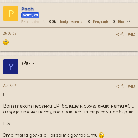
Pooh
P
Користувач
Реєстрація
19.08.06
Повідомлення
18
Репутація
0
Вік
34
26.02.07
#412
yOgurt
Y
27.02.07
#413
!!!
Вот текст песенки LP, больше к сожелению нету =(. И
акордов тоже нету, так-как всё на слух сам подбираю.
P.S
Эта тема должна наверняк долго жить