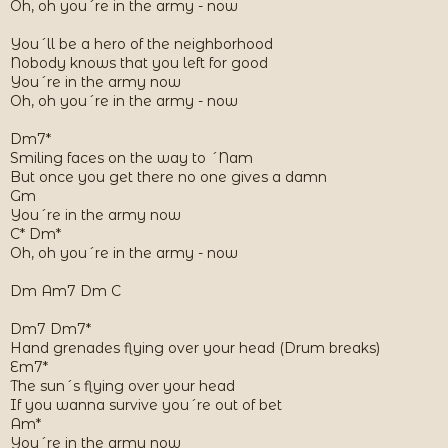
Oh, oh you´re in the army - now
You´ll be a hero of the neighborhood
Nobody knows that you left for good
You´re in the army now
Oh, oh you´re in the army - now
Dm7*
Smiling faces on the way to ´Nam
But once you get there no one gives a damn
Gm
You´re in the army now
C* Dm*
Oh, oh you´re in the army - now
Dm Am7 Dm C
Dm7 Dm7*
Hand grenades flying over your head (Drum breaks)
Em7*
The sun´s flying over your head
If you wanna survive you´re out of bet
Am*
You´re in the army now