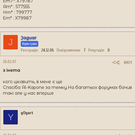
Em7*: X79787
Am* : 577555
Hm* : 799777
Em* : X79987
Jaguar
J
Користувач
Реєстрація
24.12.06
Повідомлення
7
Репутація
0
26.02.07
#409
з інета
кого цікавить, в мене є ще
Спасіба Al-Kapone за темку.На багатьох форумах бачив
такі але у нас вперше
yOgurt
Y