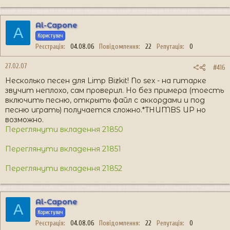
Al-Capone
A
Користувач
Реєстрація
04.08.06
Повідомлення
22
Репутація
0
27.02.07
#416
Несколько песен для Limp Bizkit! No sex - на гитарке
звучит неплохо, сам проверил. Но без примера (тоесть
включить песню, открыть файл с аккордами и под
песню играть) получается сложно.*THUMBS UP но
возможно.
Переглянути вкладення 21850
Переглянути вкладення 21851
Переглянути вкладення 21852
Al-Capone
A
Користувач
Реєстрація
04.08.06
Повідомлення
22
Репутація
0