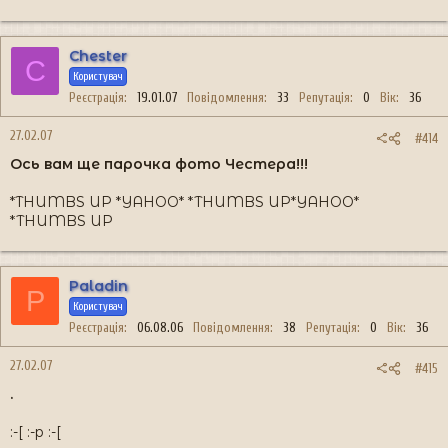
Chester
C
Користувач
Реєстрація
19.01.07
Повідомлення
33
Репутація
0
Вік
36
27.02.07
#414
Ось вам ще парочка фото Честера!!!
*THUMBS UP *YAHOO* *THUMBS UP*YAHOO*
*THUMBS UP
Paladin
P
Користувач
Реєстрація
06.08.06
Повідомлення
38
Репутація
0
Вік
36
27.02.07
#415
.
:-[ :-p :-[