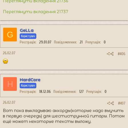
Переглянути вкладення 21736
Переглянути вкладення 21737
GeLLa
G
Користувач
Реєстрація
29.01.07
Повідомлення
21
Репутація
0
26.02.07
#406
HardCore
H
Користувач
Реєстрація
18.12.06
Повідомлення
127
Репутація
0
26.02.07
#407
Вот пока выкладываю аккорды(которые надо выучить
в первую очередь) для шестиструнной гитары. Потом
ещё может некоторые тексты выложу.