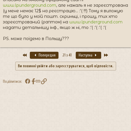
www.lpunderground.com
, але нажаль я не зареєстрована
(у мене немає 12$ на реєстрацію... :'( !!!) Тому я виложую
те що було у моїй пошт. скриньці, і прошу, тих хто
зареєстрований (раптом) на
www.lpunderground.com
надати детальнішу інф., якщо ж ні, то :'( :'( :'( :'(
PS. може поїдемо в Польщу???
Перший
Останній
Попередня
21 з 41
Наступна
Ви повинні увійти або зареєструватися, щоб відповісти.
Facebook
Посилання
Поділитися: