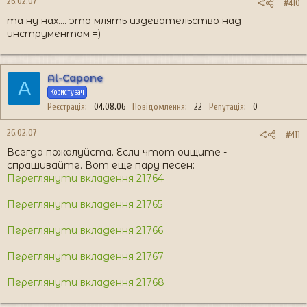
26.02.07
#410
та ну нах.... это млять издевательство над
инструментом =)
Al-Capone
A
Користувач
Реєстрація
04.08.06
Повідомлення
22
Репутація
0
26.02.07
#411
Всегда пожалуйста. Если чтот оищите -
спрашивайте. Вот еще пару песен:
Переглянути вкладення 21764
Переглянути вкладення 21765
Переглянути вкладення 21766
Переглянути вкладення 21767
Переглянути вкладення 21768