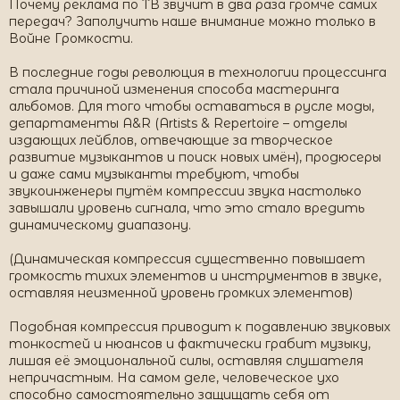
Почему реклама по ТВ звучит в два раза громче самих
передач? Заполучить наше внимание можно только в
Войне Громкости.
В последние годы революция в технологии процессинга
стала причиной изменения способа мастеринга
альбомов. Для того чтобы оставаться в русле моды,
департаменты A&R (Artists & Repertoire – отделы
издающих лейблов, отвечающие за творческое
развитие музыкантов и поиск новых имён), продюсеры
и даже сами музыканты требуют, чтобы
звукоинженеры путём компрессии звука настолько
завышали уровень сигнала, что это стало вредить
динамическому диапазону.
(Динамическая компрессия существенно повышает
громкость тихих элементов и инструментов в звуке,
оставляя неизменной уровень громких элементов)
Подобная компрессия приводит к подавлению звуковых
тонкостей и нюансов и фактически грабит музыку,
лишая её эмоциональной силы, оставляя слушателя
непричастным. На самом деле, человеческое ухо
способно самостоятельно защищать себя от