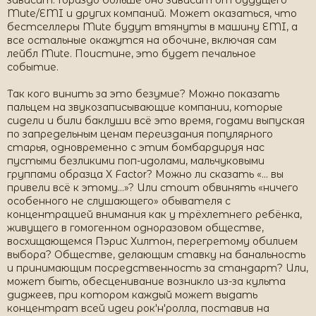
зависит. Гораздо больше оно зависит от будущего
Mute/EMI и других компаний. Может оказаться, что
бестселлеры Mute будут втянуты в машину EMI, а
все остальные окажутся на обочине, включая сам
лейбл Mute. Поистине, это будет печальное
событие.
Так кого винить за это безумие? Можно показать
пальцем на звукозаписывающие компании, которые
сидели и били баклуши всё это время, годами выпуская
по запредельным ценам переиздания популярного
старья, одновременно с этим бомбардируя нас
пустыми безликими поп-идолами, мальчуковыми
группами образца X Factor? Можно ли сказать «... вы
привели всё к этому...»? Или стоит обвинять «ничего
особенного не слушающего» обывателя с
концентрацией внимания как у трёхлетнего ребёнка,
живущего в гомогенном одноразовом обществе,
восхищающемся Пэрис Хилтон, перегретому обилием
выбора? Обществе, делающим ставку на банальность
и принимающим посредственность за стандарт? Или,
может быть, обесценивание возникло из-за культа
диджеев, при котором каждый может выдать
концентрат всей идеи рок'н'ролла, поставив на