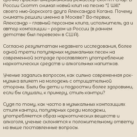
России Скотт снимал новый клип на песню "I Will"
своего нью-йоркского друга Александра Когана. Почему
снимать решили именно в Москве? Во-первых,
Александр – главный персонаж клипа, исполнитель, да и
автор композиции – родом из России (в раннем
детстве был перевезен в США).
Согласно результатам недавнего исследования, более
одной трети популярных музыкальных песен на
современной эстраде прославляют употребление
наркотических средств и алкогольных напитков.
Ученые задались вопросом, как сильно современная рок-
музыка влияет на молодежь с отрицательной
стороны. Были бы дети и подростки более здоровыми,
если бы слушали, к примеру, стиль кантри?
Судя по тому, как часто в музыкальных композициях
стиля кантри, популярных среди молодежи,
употребляется образ наркотических веществ и
алкоголя, ученые склонятся к положительному ответу
на выше поставленные вопросы.