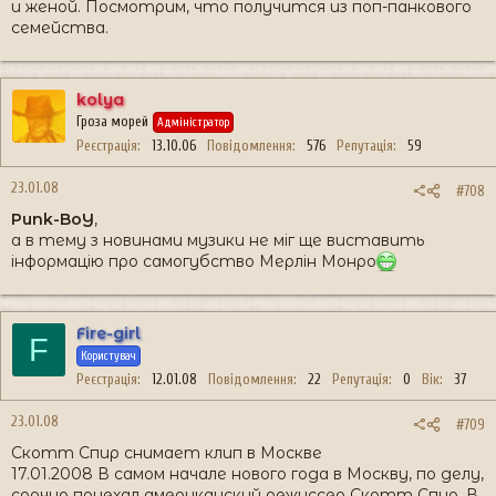
и женой. Посмотрим, что получится из поп-панкового
семейства.
kolya
Гроза морей
Адміністратор
Реєстрація
13.10.06
Повідомлення
576
Репутація
59
23.01.08
#708
Punk-BoY
,
а в тему з новинами музики не міг ще виставить
інформацію про самогубство Мерлін Монро
Fire-girl
F
Користувач
Реєстрація
12.01.08
Повідомлення
22
Репутація
0
Вік
37
23.01.08
#709
Скотт Спир снимает клип в Москве
17.01.2008 В самом начале нового года в Москву, по делу,
срочно приехал американский режиссер Скотт Спир. В