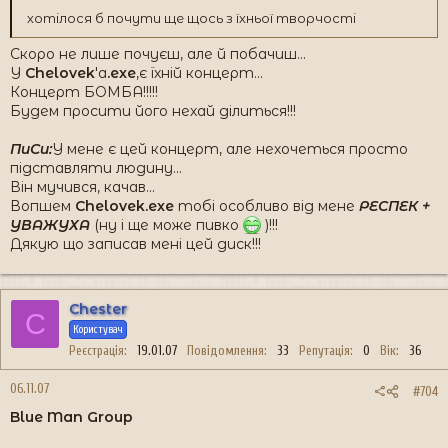
хотілося б почути ще щось з їхньої творчості
Скоро не лише почуєш, але й побачиш...
У
Chelovek
'a
.exe
,є їхній концерт...
Концерт БОМБА!!!!!
Будем просити його нехай ділиться!!!
ПиСи:
У мене є цей концерт, але нехочеться просто
підставляти людину...
Він мучився, качав...
Вопшем
Chelovek.exe
тобі особливо від мене
РЕСПЕК +
УВАЖУХА
(ну і ще може пивко
)!!!
Дякую що записав мені цей диск!!!
Chester
C
Користувач
Реєстрація
19.01.07
Повідомлення
33
Репутація
0
Вік
36
06.11.07
#704
Blue Man Group