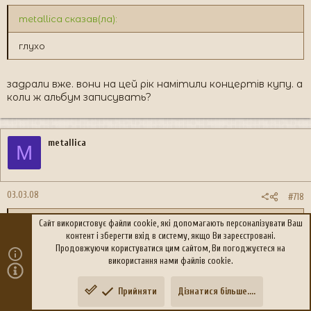
metallica сказав(ла):
глухо
задрали вже. вони на цей рік намітили концертів купу. а
коли ж альбум записувать?
metallica
M
03.03.08
#718
PATRICK сказав(ла):
Сайт використовує файли cookie, які допомагають персоналізувати Ваш
контент і зберегти вхід в систему, якщо Ви зареєстровані.
Продовжуючи користуватися цим сайтом, Ви погоджуєтеся на
задрали вже. вони на цей рік намітили концертів купу. а
використання нами файлів cookie.
коли ж альбум записувать?
наскіко розумію, в цьому році випускають) тоісць, казали
Прийняти
Дізнатися більше....
Зверху
Знизу
шо вже записують матеріал, на мікшуванійо скоро піде))