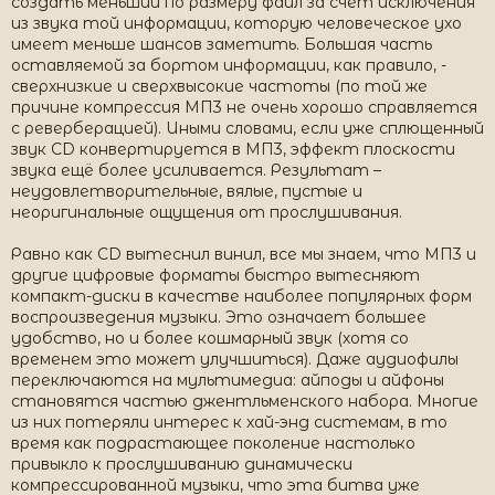
создать меньший по размеру файл за счёт исключения
из звука той информации, которую человеческое ухо
имеет меньше шансов заметить. Большая часть
оставляемой за бортом информации, как правило, -
сверхнизкие и сверхвысокие частоты (по той же
причине компрессия МП3 не очень хорошо справляется
с реверберацией). Иными словами, если уже сплющенный
звук CD конвертируется в МП3, эффект плоскости
звука ещё более усиливается. Результат –
неудовлетворительные, вялые, пустые и
неоригинальные ощущения от прослушивания.
Равно как CD вытеснил винил, все мы знаем, что МП3 и
другие цифровые форматы быстро вытесняют
компакт-диски в качестве наиболее популярных форм
воспроизведения музыки. Это означает большее
удобство, но и более кошмарный звук (хотя со
временем это может улучшиться). Даже аудиофилы
переключаются на мультимедиа: айподы и айфоны
становятся частью джентльменского набора. Многие
из них потеряли интерес к хай-энд системам, в то
время как подрастающее поколение настолько
привыкло к прослушиванию динамически
компрессированной музыки, что эта битва уже