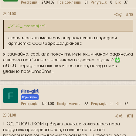
Реєстрація
27.04.07
Повідомлення
31
Репутація
0
Вік
37
23.01.08
#710
_VIKA_ сказав(ла):
скончалась знаменитая оперная певица народная
артистка СССР Зара Долуханова
я, звичайно, сорі, але поясніть мені яким чином радянська
співачка пов`язана з новинками сучасної музики?
пИ.сИ. перед тим ніж щось постити, назву теми
уважно прочитайте...
Fire-girl
F
Користувач
Реєстрація
12.01.08
Повідомлення
22
Репутація
0
Вік
37
23.01.08
#711
ПОД ЛИФЧИКОМ у Верки раньше колыхалась пара
надутых презервативов, а нынче покоится
поролоновая грудь восьмого размера. Интереснее же