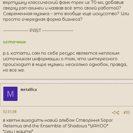
вертушку классический фанк-трек из 70-ых, добавив
сверху рэп-ахинеи и назвав всё это своей работой?
Современная музыка – это вообще ещё искусство? Или
просто очередная форма бизнеса?
----------------- PAST ---------------------
источник
p.s. кстати, сам по себе ресурс является неплохим
источником информации о том, что интересного
происходит в мире музыки. несколько однобок, правда,
но все же.
metallica
M
02.03.08
#715
в квітні виходить новий альбом Створіння Sopor
Aeternus and the Ensemble of Shadows *YAHOO*
*сіли і ждуть*