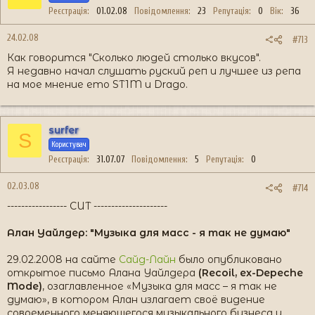
Реєстрація
01.02.08
Повідомлення
23
Репутація
0
Вік
36
24.02.08
#713
Как говорится "Сколько людей столько вкусов".
Я недавно начал слушать руский реп и лучшее из репа
на мое мнение ето ST1M и Drago.
surfer
S
Користувач
Реєстрація
31.07.07
Повідомлення
5
Репутація
0
02.03.08
#714
----------------- CUT ---------------------
Алан Уайлдер: "Музыка для масс - я так не думаю"
29.02.2008 на сайте
Сайд-Лайн
было опубликовано
открытое письмо Алана Уайлдера
(Recoil, ex-Depeche
Mode)
, озаглавленное «Музыка для масс – я так не
думаю», в котором Алан излагает своё видение
современного меняющегося музыкального бизнеса и