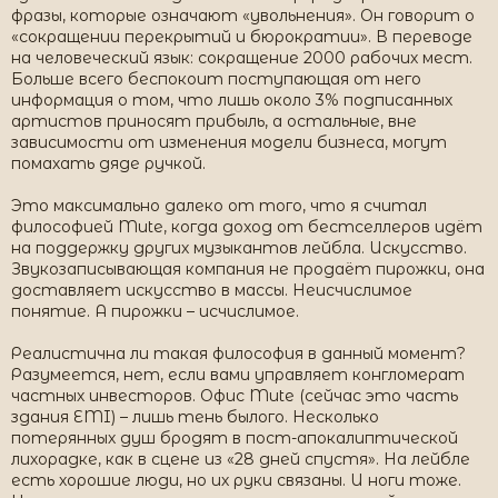
фразы, которые означают «увольнения». Он говорит о
«сокращении перекрытий и бюрократии». В переводе
на человеческий язык: сокращение 2000 рабочих мест.
Больше всего беспокоит поступающая от него
информация о том, что лишь около 3% подписанных
артистов приносят прибыль, а остальные, вне
зависимости от изменения модели бизнеса, могут
помахать дяде ручкой.
Это максимально далеко от того, что я считал
философией Mute, когда доход от бестселлеров идёт
на поддержку других музыкантов лейбла. Искусство.
Звукозаписывающая компания не продаёт пирожки, она
доставляет искусство в массы. Неисчислимое
понятие. А пирожки – исчислимое.
Реалистична ли такая философия в данный момент?
Разумеется, нет, если вами управляет конгломерат
частных инвесторов. Офис Mute (сейчас это часть
здания EMI) – лишь тень былого. Несколько
потерянных душ бродят в пост-апокалиптической
лихорадке, как в сцене из «28 дней спустя». На лейбле
есть хорошие люди, но их руки связаны. И ноги тоже.