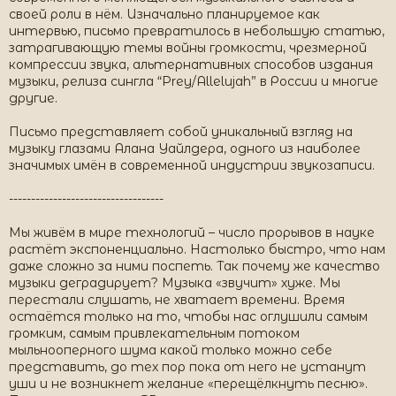
своей роли в нём. Изначально планируемое как
интервью, письмо превратилось в небольшую статью,
затрагивающую темы войны громкости, чрезмерной
компрессии звука, альтернативных способов издания
музыки, релиза сингла “Prey/Allelujah” в России и многие
другие.
Письмо представляет собой уникальный взгляд на
музыку глазами Алана Уайлдера, одного из наиболее
значимых имён в современной индустрии звукозаписи.
-----------------------------------
Мы живём в мире технологий – число прорывов в науке
растёт экспоненциально. Настолько быстро, что нам
даже сложно за ними поспеть. Так почему же качество
музыки деградирует? Музыка «звучит» хуже. Мы
перестали слушать, не хватает времени. Время
остаётся только на то, чтобы нас оглушили самым
громким, самым привлекательным потоком
мыльнооперного шума какой только можно себе
представить, до тех пор пока от него не устанут
уши и не возникнет желание «перещёлкнуть песню».