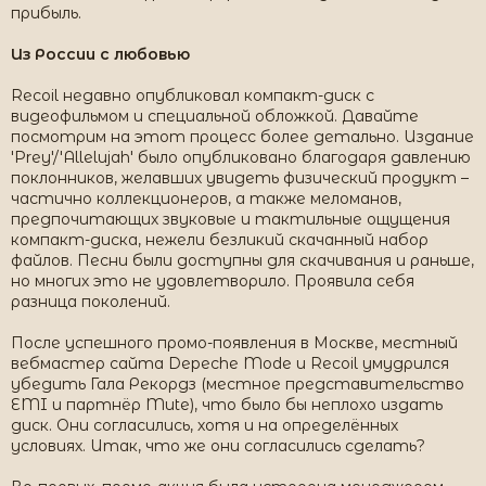
прибыль.
Из России с любовью
Recoil недавно опубликовал компакт-диск с
видеофильмом и специальной обложкой. Давайте
посмотрим на этот процесс более детально. Издание
'Prey'/'Allelujah' было опубликовано благодаря давлению
поклонников, желавших увидеть физический продукт –
частично коллекционеров, а также меломанов,
предпочитающих звуковые и тактильные ощущения
компакт-диска, нежели безликий скачанный набор
файлов. Песни были доступны для скачивания и раньше,
но многих это не удовлетворило. Проявила себя
разница поколений.
После успешного промо-появления в Москве, местный
вебмастер сайта Depeche Mode и Recoil умудрился
убедить Гала Рекордз (местное представительство
EMI и партнёр Mute), что было бы неплохо издать
диск. Они согласились, хотя и на определённых
условиях. Итак, что же они согласились сделать?