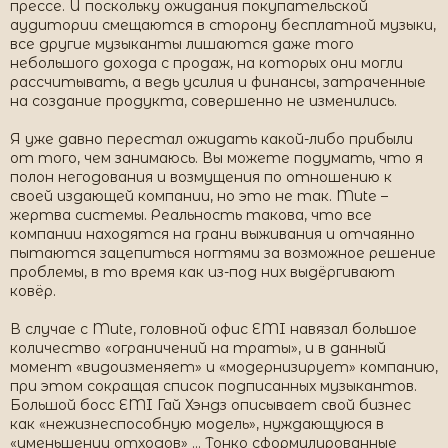
прессе. И поскольку ожидания покупательской
аудитории смещаются в сторону бесплатной музыки,
все другие музыканты лишаются даже того
небольшого дохода с продаж, на которых они могли
рассчитывать, а ведь усилия и финансы, затраченные
на создание продукта, совершенно не изменились.
Я уже давно перестал ожидать какой-либо прибыли
от того, чем занимаюсь. Вы можете подумать, что я
полон негодования и возмущения по отношению к
своей издающей компании, но это не так. Mute –
жертва системы. Реальность такова, что все
компании находятся на грани выживания и отчаянно
пытаются зацепиться ногтями за возможное решение
проблемы, в то время как из-под них выдёргивают
ковёр.
В случае с Mute, головной офис EMI навязал большое
количество «ограничений на траты», и в данный
момент «видоизменяет» и «модернизирует» компанию,
при этом сокращая список подписанных музыкантов.
Большой босс EMI Гай Хэндз описывает свой бизнес
как «нежизнеспособную модель», нуждающуюся в
«уменьшении отходов» ... Тонко сформулированные