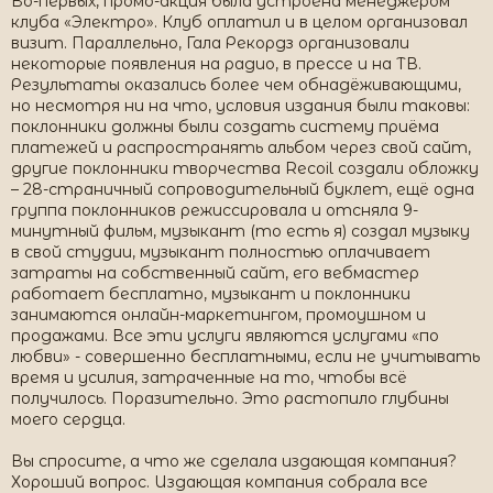
Во-первых, промо-акция была устроена менеджером
клуба «Электро». Клуб оплатил и в целом организовал
визит. Параллельно, Гала Рекордз организовали
некоторые появления на радио, в прессе и на ТВ.
Результаты оказались более чем обнадёживающими,
но несмотря ни на что, условия издания были таковы:
поклонники должны были создать систему приёма
платежей и распространять альбом через свой сайт,
другие поклонники творчества Recoil создали обложку
– 28-страничный сопроводительный буклет, ещё одна
группа поклонников режиссировала и отсняла 9-
минутный фильм, музыкант (то есть я) создал музыку
в свой студии, музыкант полностью оплачивает
затраты на собственный сайт, его вебмастер
работает бесплатно, музыкант и поклонники
занимаются онлайн-маркетингом, промоушном и
продажами. Все эти услуги являются услугами «по
любви» - совершенно бесплатными, если не учитывать
время и усилия, затраченные на то, чтобы всё
получилось. Поразительно. Это растопило глубины
моего сердца.
Вы спросите, а что же сделала издающая компания?
Хороший вопрос. Издающая компания собрала все