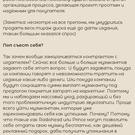
организация процесса, делающая проект простым и
надёжным для покупателя.
(Заметка: несмотря на все препоны, мы умудрились
продать весь тираж диска ещё до даты издания,
таким большим оказался спрос)
Поп съест себя?
Так зачем вообще заморачиваться контрактом с
издателем? Сейчас всё больше и больше музыкантов
задают себе этот вопрос. И будут задавать, покуда
их компании говорят о невозможность тратить на
издание какие-либо деньги. Или покуда компании
будут сокращать суммы выплат музыканту под
предлогом покрытия затрат на маркетинг. Поэтому
мы и наблюдаем массовый уход, раздирающий и без
того проблематичную индустрию звукозаписи. Проще
всего уйти музыкантам, которые уже
зарекомендовали себя как успешные. Почему? Потому
что такие как Radiohead или Prince могут позволить
себе отдать свою музыку бесплатно, как дешёвый
рекламный подарок, дабы получить упоминания в