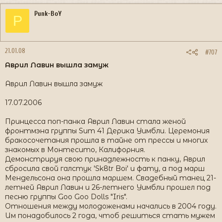
Punk-BoY
P
21.01.08
#707
Аврил Лавин вышла замуж
Аврил Лавин вышла замуж
17.07.2006
Принцесса поп-панка Аврил Лавин стала женой
фронтмэна группы Sum 41 Дерика Уимбли. Церемония
бракосочетания прошла в тайне от прессы и многих
знакомых в Монтесито, Калифорния.
Демонстрируя свою принадлежность к панку, Аврил
сбросила свой галстук 'Sk8tr Boi' и фату, а под марш
Мендельсона она прошла маршем. Свадебный танец 21-
летней Аврил Лавин и 26-летнего Уимбли прошел под
песню группы Goo Goo Dolls "Iris".
Отношения между молодоженами начались в 2004 году.
Им понадобилось 2 года, чтоб решиться стать мужем