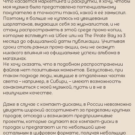
Что касается маркетинга и раскрутки, я хочу, чтобы
моя музыка была представлена потенциальному
покупателю в точности такой, какой я её замыслил.
Поэтому я больше не куплюсь на увещевания
шарлатанов, выдающих себя за журналистов, и не
стану распространять в этой среде промо-копии,
которые всплывут на Ибее или на The Pirate Bay за 3
месяца до официальной даты публикации. Учитывая
сроки столь ранних промо-акции, они не окажут
никакого влияния на официальные успехи альбома в
магазинах.
Не хочу сказать, что в подобном распространении
файлов нет позитивных моментов. Безусловно, при
таком подходе люди, живущие в отдалённых частях
света – например, в Сибири, – имеют возможность
ознакомиться с моей музыкой, пусть и в не в
наилучшем качестве.
Даже в случае с компакт-дисками, в России невозможно
увидеть широкий ассортимент за пределами крупных
городов; отсюда и возникают предприимчивые
проекты, которые скупают все компакт-диски в
городах и предлагают их по небольшой цене
остальным в цифровом формате, получая небольшую