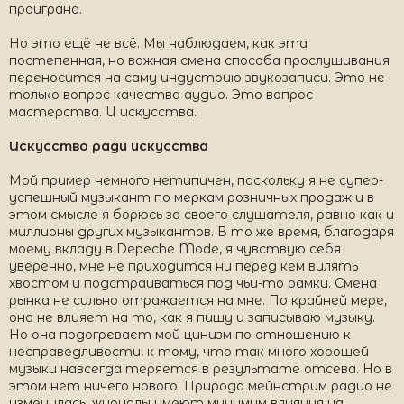
проиграна.
Но это ещё не всё. Мы наблюдаем, как эта
постепенная, но важная смена способа прослушивания
переносится на саму индустрию звукозаписи. Это не
только вопрос качества аудио. Это вопрос
мастерства. И искусства.
Искусство ради искусства
Мой пример немного нетипичен, поскольку я не супер-
успешный музыкант по меркам розничных продаж и в
этом смысле я борюсь за своего слушателя, равно как и
миллионы других музыкантов. В то же время, благодаря
моему вкладу в Depeche Mode, я чувствую себя
уверенно, мне не приходится ни перед кем вилять
хвостом и подстраиваться под чьи-то рамки. Смена
рынка не сильно отражается на мне. По крайней мере,
она не влияет на то, как я пишу и записываю музыку.
Но она подогревает мой цинизм по отношению к
несправедливости, к тому, что так много хорошей
музыки навсегда теряется в результате отсева. Но в
этом нет ничего нового. Природа мейнстрим радио не
изменилась, журналы имеют минимум влияния на