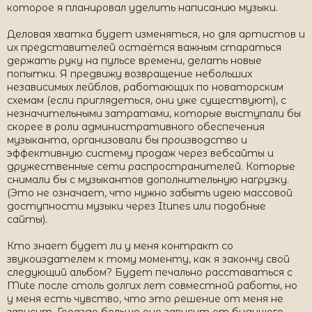
которое я планировал уделить написанию музыки.
Деловая хватка будет изменяться, но для артистов и
их представителей остаётся важным стараться
держать руку на пульсе времени, делать новые
попытки. Я предвижу возвращение небольших
независимых лейблов, работающих по новаторским
схемам (если приглядеться, они уже существуют), с
незначительными затратами, которые выступали бы
скорее в роли административного обеспечения
музыканта, организовали бы производство и
эффективную систему продаж через вебсайты и
дружественные сети распространителей. Которые
снимали бы с музыкантов дополнительную нагрузку.
(Это не означает, что нужно забыть идею массовой
доступности музыки через Itunes или подобные
сайты).
Кто знает будет ли у меня контракт со
звукоиздателем к тому моменту, как я закончу свой
следующий альбом? Будет печально расставаться с
Mute после столь долгих лет совместной работы, но
у меня есть чувство, что это решение от меня не