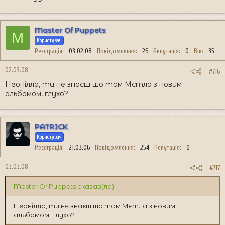
Master Of Puppets
M
Користувач
Реєстрація
03.02.08
Повідомлення
26
Репутація
0
Вік
35
02.03.08
#716
Неонілла, ти не знаєш шо там Мєтла з новим
альбомом, глухо?
PATRICK
Користувач
Реєстрація
21.03.06
Повідомлення
254
Репутація
0
03.03.08
#717
Master Of Puppets сказав(ла):
Неонілла, ти не знаєш шо там Мєтла з новим
альбомом, глухо?