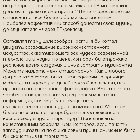
аудиторию, присутствие музыки на ТВ минимально
донельзя – даже несмотря на MTV, которое, впрочем,
становится всё более и более маргинальным.
Наиболее эффективный способ донести свою музыку
до слушателя – через ТВ-рекламу.
Оставляя тему целесообразности, я бы хотел
увидеть возвращение высококачественного
искусства, охватывающего все чудеса современной
технологии и науки, по цене, которая бы отражала
реальное время создания и иные затраты музыканта.
Можете назвать меня старомодным. Как и любого
другого, кто хотел бы купить сделанную вручную
мебель, или одежду из дизайнерской коллекции, или
прилично напечатанную фотографию. Вместо того
чтобы потворствовать средствам массовой
информации, почему бы не выпускать
высококачественное аудио, возможно на DVD, тем
более что это не потребует новых вложений в
воспроизводящую аппаратуру? Дополнив это
качественным оформлением, которое, если печать
затруднительна по финансовым причинам, можно было
бы скачать из интернета.