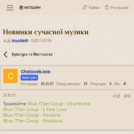
Увійти
Реєстрація
Новинки сучасної музики
А
Д
HustleR
13.07.06
в
а
т
т
Культура та Мистецтво
о
а
р
с
т
т
Chelovek.exe
е
в
C
м
о
Користувач
и
р
Реєстрація
05.01.07
Повідомлення
39
Репутація
0
Вік
41
е
н
29.10.07
#701
н
Тримайте
Blue Man Group - Drumbone
я
Blue Man Group - I Feel Love
Blue Man Group - Persona
Blue Man Group - Shadows