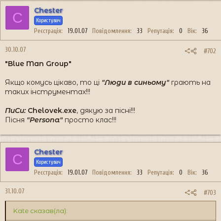
Chester
C
Користувач
Реєстрація
19.01.07
Повідомлення
33
Репутація
0
Вік
36
30.10.07
#702
"Blue Man Group"
Якщо комусь цікаво, то ці
"Люди в синьому"
грають на
таких інструментах!!!
ПиСи:
Chelovek.exe
, дякую за пісні!!!
Пісня
"Persona"
просто клас!!!
Chester
C
Користувач
Реєстрація
19.01.07
Повідомлення
33
Репутація
0
Вік
36
31.10.07
#703
Kate сказав(ла):