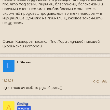
то, что под всеми перьями, блестками, балахонами и
прочими сценическими прибамбасами скрывается
скромный продавец продовольственных товаров — в
музучилище Данилко не приняли, цирковое закончить
не удалось.
Филип Киркоров признал Ани Лорак лучшей пивицей
украинской естрады
LOVIменя
L
18.02.08
#712
оу..я тож оч люблю рускій реп...))
Archy
A
Користувач