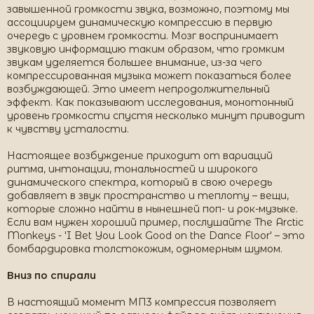
завышенной громкости звука, возможно, поэтому мы
ассоциируем динамическую компрессию в первую
очередь с уровнем громкости. Мозг воспринимает
звуковую информацию таким образом, что громким
звукам уделяется большее внимание, из-за чего
компрессированная музыка может показаться более
возбуждающей. Это имеет непродолжительный
эффект. Как показывают исследования, монотонный
уровень громкости спустя несколько минут приводит
к чувству усталости.
Настоящее возбуждение приходит от вариаций
ритма, интонации, тональностей и широкого
динамического спектра, который в свою очередь
добавляет в звук пространство и теплоту – вещи,
которые сложно найти в нынешней поп- и рок-музыке.
Если вам нужен хороший пример, послушайте The Arctic
Monkeys - 'I Bet You Look Good on the Dance Floor' – это
бомбардировка толстокожим, одномерным шумом.
Вниз по спирали
В настоящий момент МП3 компрессия позволяет