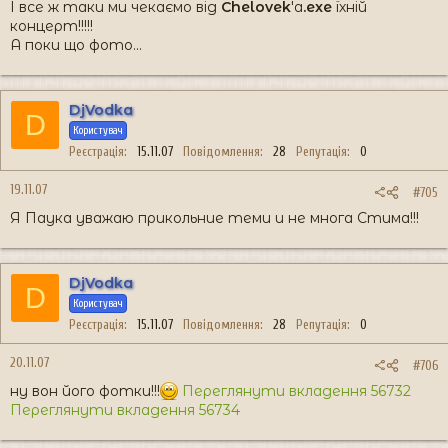
І все ж таки ми чекаємо від
Chelovek
'a
.exe
їхній
концерт!!!!!
А поки що фото...
DjVodka
D
Користувач
Реєстрація
15.11.07
Повідомлення
28
Репутація
0
19.11.07
#705
Я Паука уважаю прикольние теми и не многа Стима!!!
DjVodka
D
Користувач
Реєстрація
15.11.07
Повідомлення
28
Репутація
0
20.11.07
#706
ну вон його фотки!!!
Переглянути вкладення 56732
Переглянути вкладення 56734