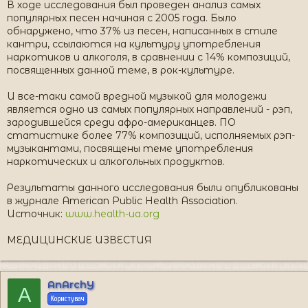
В ходе исследования был проведен анализ самых
популярных песен начиная с 2005 года. Было
обнаружено, что 37% из песен, написанных в стиле
кантри, ссылаются на культуру употребления
наркотиков и алкоголя, в сравнении с 14% композиций,
посвященных данной теме, в рок-культуре.
И все-таки самой вредной музыкой для молодежи
является одно из самых популярных направлений - рэп,
зародившейся среди афро-американцев. ПО
статистике более 77% композиций, исполняемых рэп-
музыкантами, посвящены теме употребления
наркотических и алкогольных продуктов.
Результаты данного исследования были опубликованы
в журнале American Public Health Association.
Источник:
www.health-ua.org
МЕДИЦИНСКИЕ ИЗВЕСТИЯ
AnArchY
A
Користувач