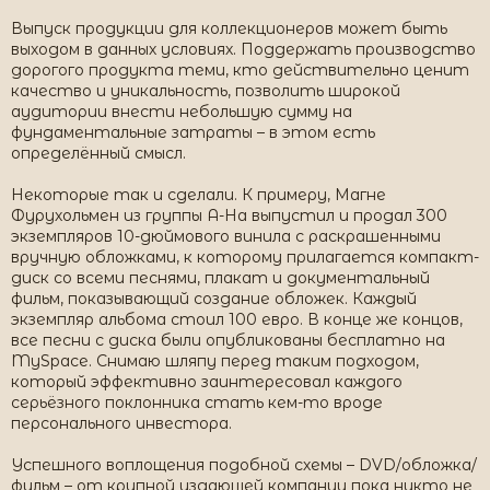
Выпуск продукции для коллекционеров может быть
выходом в данных условиях. Поддержать производство
дорогого продукта теми, кто действительно ценит
качество и уникальность, позволить широкой
аудитории внести небольшую сумму на
фундаментальные затраты – в этом есть
определённый смысл.
Некоторые так и сделали. К примеру, Магне
Фурухольмен из группы A-Ha выпустил и продал 300
экземпляров 10-дюймового винила с раскрашенными
вручную обложками, к которому прилагается компакт-
диск со всеми песнями, плакат и документальный
фильм, показывающий создание обложек. Каждый
экземпляр альбома стоил 100 евро. В конце же концов,
все песни с диска были опубликованы бесплатно на
MySpace. Снимаю шляпу перед таким подходом,
который эффективно заинтересовал каждого
серьёзного поклонника стать кем-то вроде
персонального инвестора.
Успешного воплощения подобной схемы – DVD/обложка/
фильм – от крупной издающей компании пока никто не