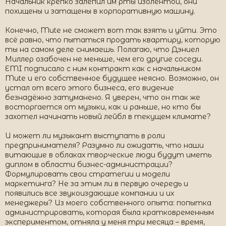
Начальник крепко залепил им рты изолентой, они
похищены и затащены в корпоративную машину.
Конечно, Mute не сможет вот так взять и уйти. Это
всё равно, что пытаться продать квартиру, которую
ты на самом деле снимаешь. Полагаю, что Дэниел
Миллер озабочен не меньше, чем его другие соседи.
EMI подписало с ним контракт как с начальником
Mute и его собственное будущее неясно. Возможно, он
устал от всего этого бизнеса, его видение
безнадёжно затуманено. Я уверен, что он так же
восторгается от музыки, как и раньше, но кто бы
захотел начинать новый лейбл в текущем климате?
И может ли музыкант выступать в роли
предпринимателя? Разумно ли ожидать, что наши
витающие в облаках творческие люди будут иметь
диплом в области бизнес-администрации?
Формулировать свои стратегии и модели
маркетинга? Не за этим ли в первую очередь и
появились все звукоиздающие компании и их
менеджеры? Из моего собственного опыта: попытка
администрировать, которая была кратковременным
экспериментом, отняла у меня три месяца – время,