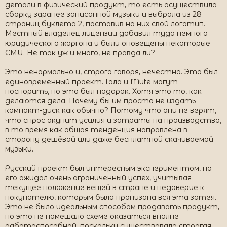
детали в физический продукт, то есть осуществила
сборку заранее записанной музыки и выбрала из 28
страниц буклета 2, поставив на них свой логотип.
Местный владелец лицензии добавил туда немного
юридического жаргона и были оповещены некоторые
СМИ. Не так уж и много, не правда ли?
Это ненормально и, строго говоря, нечестно. Это был
единовременный проект. Гала и Mute могут
поспорить, но это был подарок. Хотя это то, как
делаются дела. Почему бы им просто не издать
компакт-диск как обычно? Потому что они не верят,
что спрос окупит усилия и затраты на производство,
в то время как общая тенденция направлена в
сторону дешёвой или даже бесплатной скачиваемой
музыки.
Русский проект был интересным экспериментом, но
его ожидал очень ограниченный успех, учитывая
текущее положение вещей в стране и недоверие к
покупателю, которым была пронизана вся эта затея.
Это не было идеальным способом продавать продукт,
но это не помешало схеме оказаться вполне
работоспособной, поскольку существовала строгая