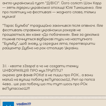
англо-український гурт ”ДІВІСІ”. Його соліст Шон Карр
— зять лідерки української опозиції Юлії Тимошенко. Але
про політику на фестивалі — жодного слова, тільки
музика!
”Тарас Бульба” традиційно закінчився після опівночі. Але
фестиваль справжніх українських рокерів не
прощається, він каже «До побачення». Вже за декілька
тижнів почнуться відбіркові тури на наступного
”Бульбу”, щоб знову, у середині літа, перетворити
райцентр Дубно на рок-столицю України.
З.І. - квоте зЗзара! а чо не создати темку
ИНФОРМАЦІЯ ПРО муз.ГРУППИ?
окремо для фанів РОКа! а не пиши про РОК... а вони
малий на вулиці побачу вєПуіпассьоШ, Реп ор попса
4ева... ше раз побачу шо ти тут шось про РОк
вєПуіпассьоШ!!!
vadim17