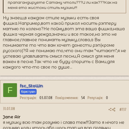
прапагандируете Сатану чтоли???И ли как???Как на
меня ето жистоки стиль музики!!!
Ну знаеш,в каждом стиле музыки есть своя
фишка.Например,вот какой прикол носить рэпперу
матню по колено?Не пойму,вот эта ваша фишка,наша
фишка черная одежда,значки и все такое,но это не
главное,главное понимать музыку,слова,а Вы
понимаете то что вам хочет донести рэп(кроме
русского)?Я не понимаю то,что они там "читают",я не
успеваю улавливать смысл песни,А смысл для меня
важен в песне.Так что не буду спорить с Вами,для
каждого что-то свое по душе...
fsc_StoWn
F
Користувач
Реєстрація
03.07.08
Повідомлення
54
Репутація
0
31.07.08
#737
Jane Air
я музику всю там розумію і слава теж!!!Зато я нічого не
розумію коли хтось або щось тап на всю гірлянку