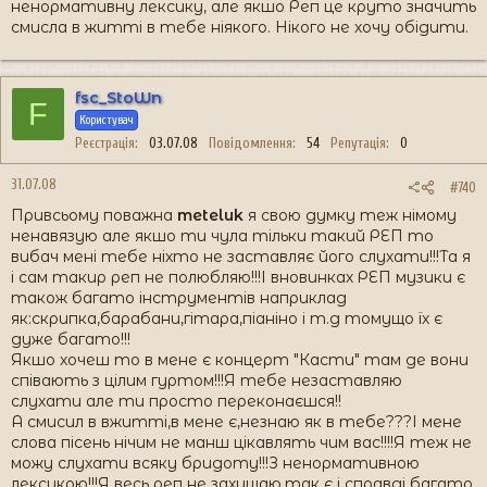
ненормативну лексику, але якшо Реп це круто значить
смисла в житті в тебе ніякого. Нікого не хочу обідити.
fsc_StoWn
F
Користувач
Реєстрація
03.07.08
Повідомлення
54
Репутація
0
31.07.08
#740
Привсьому поважна
meteluk
я свою думку теж німому
ненавязую але якшо ти чула тільки такий РЕП то
вибач мені тебе ніхто не заставляє його слухати!!!Та я
і сам такир реп не полюбляю!!!І вновинках РЕП музики є
також багато інструментів наприклад
як:скрипка,барабани,гітара,піаніно і т.д томущо їх є
дуже багато!!!
Якшо хочеш то в мене є концерт "Касти" там де вони
співають з цілим гуртом!!!Я тебе незаставляю
слухати але ти просто переконаєшся!!
А смисил в вжитті,в мене є,незнаю як в тебе???І мене
слова пісень нічим не манш цікавлять чим вас!!!!Я теж не
можу слухати всяку бридоту!!!З ненормативною
лексикою!!!Я весь реп не захищаю,так є і справді багато