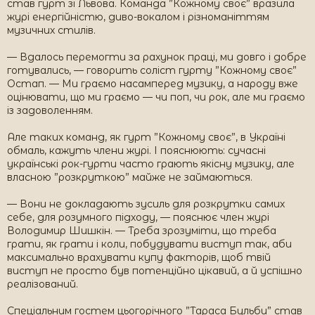
став гурт зі Львова. Команда ”Кожному своє” вразила
журі енергійністю, диво-вокалом і різноманіттям
музичних стилів.
— Вдалось перемогти за рахунок праці, ми довго і добре
готувались, — говорить соліст гурту ”Кожному своє”
Остап. — Ми граємо насамперед музику, а народу вже
оцінювати, що ми граємо — чи поп, чи рок, але ми граємо
із задоволенням.
Але таких команд, як гурт ”Кожному своє”, в Україні
обмаль, кажуть члени журі. І пояснюють: сучасні
українські рок-гурти часто грають якісну музику, але
власною ”розкруткою” майже не займаються.
— Вони не докладають зусиль для розкрутки самих
себе, для розумного підходу, — пояснює член журі
Володимир Шишкін. — Треба зрозуміти, що треба
грати, як грати і коли, побудувати виступ так, аби
максимально врахувати купу факторів, щоб твій
виступ не просто був потенційно цікавий, а й успішно
реалізований.
Спеціальним гостем цьогорічного ”Тараса Бульби” став