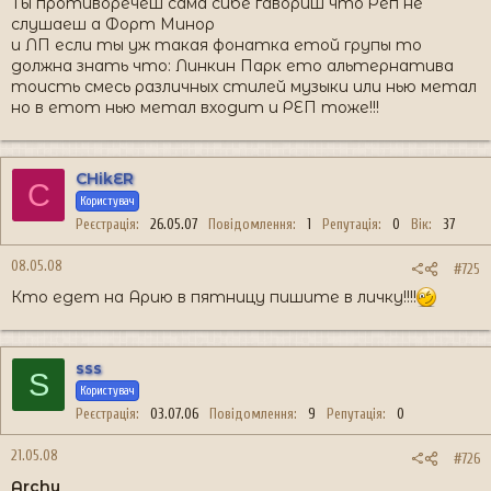
Ты противоречеш сама сибе гавориш что Реп не
слушаеш а Форт Минор
и ЛП если ты уж такая фонатка етой групы то
должна знать что: Линкин Парк ето альтернатива
тоисть смесь различных стилей музыки или нью метал
но в етот нью метал входит и РЕП тоже!!!
CHikER
C
Користувач
Реєстрація
26.05.07
Повідомлення
1
Репутація
0
Вік
37
08.05.08
#725
Кто едет на Арию в пятницу пишите в личку!!!!
sss
S
Користувач
Реєстрація
03.07.06
Повідомлення
9
Репутація
0
21.05.08
#726
Archy