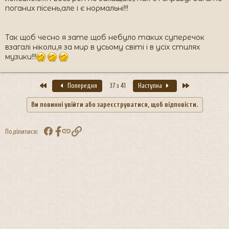
поганих пісень,але і є нормальні!!!
Так щоб чесно я зате щоб небуло таких суперечок
взагалі ніколи,я за мир в усьому світі і в усіх стилях
музики!!!
Перший
Останній
Попередня
37 з 41
Наступна
Ви повинні увійти або зареєструватися, щоб відповісти.
Facebook
Посилання
Поділитися: