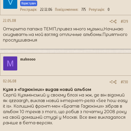
V
Користувач
Реєстрація
22.12.06
Повідомлення
775
Репутація
0
22.05.08
#729
Открыта папака ТЕМП,привез много музыки,Начинаю
скидывать на мой взгляд отличные альбомы.Приятного
прослушивания
mahnooo
M
02.06.08
#730
Кузя з «Гадюкіних» видав новий альбом
Сергій Кузьмінський у своєму блозі на жж, де він відомий
як qzzaargh, виклав новий інтернет-реліз «See how easy
it is». Колишній фронт-мен «Братів Гадюкіних» зібрав в
альбом 10 треків з того, що робив з початку 2008 року
на своїй домашній студії у Москві. Все вже викладалося
раніше в бета-версіях.