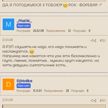
ДА, Я ПОГОДЖУЮСЯ З ТОБОЮ!!!
РОК - ФОРЕВА!!! :-*
_Mal1K_
M
Користувач
Реєстрація
26.02.08
Повідомлення
32
Репутація
0
12.03.08
#722
А РЭП слушать не надо, его надо понимать и
наслаждатся...
Например мне кажэтся что рок это безсмысленно и
глупо...пьяные, лохматые... мужики орут какуюто...но
хоть девушки симпотичные есть...
DjVodka
D
Користувач
Реєстрація
15.11.07
Повідомлення
28
Репутація
0
12.03.08
#723