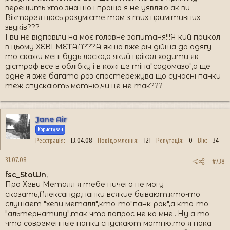
верещить хто зна шо і прощо я не уявляю ак ви
Вікторея щось розумієте там з тих примітивних
звуків???
І ви не відповіли на моє головне запитаня!!!Я кий прикол
в цьому ХЕВІ МЕТАЛ???А якшо вже річ дійша до одягу
то скажи мені будь ласка,а який прікол ходити як
дістроф все в облібку і в кожі це тіпа"садомазо",а ще
одне я вже багато раз спостережува що сучасні панки
теж спускають матню,чи це не так???
Jane Air
Користувач
Реєстрація
13.04.08
Повідомлення
121
Репутація
0
Вік
34
31.07.08
#738
fsc_StoWn
,
Про Хеви Металл я тебе ничего не могу
сказать,Александр,панки всякие бывают,кто-то
слушает "хеви металл",кто-то"панк-рок",а кто-то
"альтернативу",так что вопрос не ко мне...Ну а то
что современные панки спускают матню,то я пока