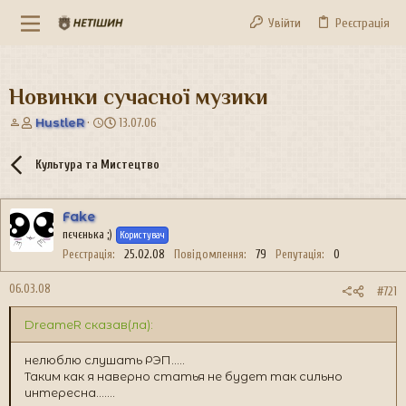
Увійти
Реєстрація
Новинки сучасної музики
А
Д
HustleR
13.07.06
в
а
т
т
Культура та Мистецтво
о
а
р
с
т
т
Fake
е
в
пєчєнька ;)
м
о
Користувач
и
р
Реєстрація
25.02.08
Повідомлення
79
Репутація
0
е
н
06.03.08
#721
н
я
DreameR сказав(ла):
нелюблю слушать РЭП.....
Таким как я наверно статья не будет так сильно
интересна.......