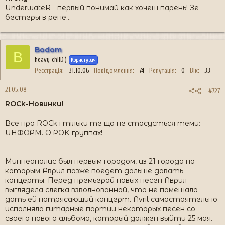
UnderwateR - первый понимай как хочеш парень! Зе
бестеры в репе...
Bodom
B
heavy_chilD )
Користувач
Реєстрація
31.10.06
Повідомлення
74
Репутація
0
Вік
33
21.05.08
#727
ROCk-Новинки!
Все про ROCk і тільки те що не стосується теми:
ИНФОРМ. О РОК-группах!
Миннеаполис был первым городом, из 21 города по
которым Аврил позже поедет дальше давать
концерты. Перед премьерой новых песен Аврил
выглядела слегка взволнованной, что не помешало
дать ей потрясающий концерт. Avril самостоятельно
исполняла гитарные партии некоторых песен со
своего нового альбома, который должен выйти 25 мая.