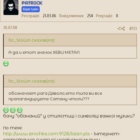
PATRICK
Користувач
Реєстрація
21.03.06
Повідомлення
254
Репутація
0
30.07.08
#733
fsc_StoWn сказав(ла):
А да и етот значок ХЕВИ МЕТАЛ
fsc_StoWn сказав(ла):
обозначает рага Дяволо,ето типа ви все
прапагандируете Сатану чтоли???
бачу "обізнаний" у стилістиці і символіці важкої музики?
по темі:
http://www.zirochka.com:9128/listen.pls
- Інтернет-
радіостанція сучасної української музики