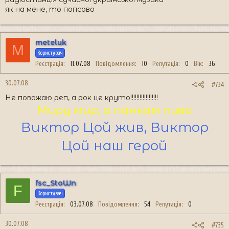
як на мене, то попсово
meteluk
M
Користувач
Реєстрація
11.07.08
Повідомлення
10
Репутація
0
Вік
36
30.07.08
#734
Не поважаю реп, а рок це круто!!!!!!!!!!!!!!!!!!
Миру мир, а панкам пиво
Виктор Цой жив, Виктор
Цой наш герой​
fsc_StoWn
F
Користувач
Реєстрація
03.07.08
Повідомлення
54
Репутація
0
30.07.08
#735