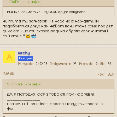
_Mal1K_ сказав(ла):
пьяные, лохматые... мужики орут какуюто.
ну тута ти загнався!!!Не нада на їх наїждяти їм
подобається рок,а нам нє!Вот вони тоже саме про реп
думають шо ти сказав,людина обрала своє життя і
свій стиль!!!
Archy
A
Користувач
Реєстрація
01.02.08
Повідомлення
23
Репутація
0
Вік
36
12.03.08
#724
Shinod@ сказав(ла):
ДА, Я ПОГОДЖУЮСЯ З ТОБОЮ!!! РОК - ФОРЕВА!!!
__________________
Вопшем LP і Fort Minor - форева! Не судіть строго - я
фан.