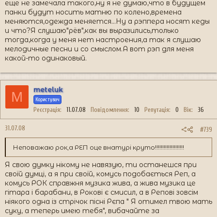
еще не замечала такого,ну я не думаю,что в будущем
панки будут носить матню по колено,времена
меняются,одежда меняется...Ну а рэппера носят кеды
и что?Я слушаю"рёв",как вы выразились,только
тогда,когда у меня нет настроения,а так я слушаю
мелодичные песни и со смыслом.А вот рэп для меня
какой-то одинаковый.
meteluk
M
Користувач
Реєстрація
11.07.08
Повідомлення
10
Репутація
0
Вік
36
31.07.08
#739
Неповажаю рок,а РЕП оце внатурі круто!!!!!!!!!!!!!!!!!!!!
Я свою думку нікому не навязую, ти останешся при
своїй думці, а я при своїй, комусь подобається Реп, а
комусь РОК справжня музика жива, а жива музика це
гітара і барабани, в Рокові є смисил, а в Репові зовсім
ніякого одна із стрічок пісні Рєпа " Я отимел твою мать
суку, а теперь имею тебя", вибачайте за