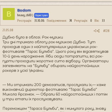
Bodom
B
heavy_chilD )
Користувач
Реєстрація
31.10.06
Повідомлення
74
Репутація
0
Вік
33
21.05.08
#728
Дубно було в облозі. Рок-музики
Три дні тримало облогу рок-музикою Дубно. Тут
проходив один з найпопулярніших українських рок-
фестивалів ”Тарас Бульба”. Цього року він відсвяткував
10-й день народження. Аби сюди потрапити, всі рок-
гурти проходили жорстке сито відбору. Організатори
запевняють: на ”Бульбу” обирали найдостойніших
рокерів з усієї України.
— Ми отримали 200 демозаписів, прослухали їх,— каже
виконавчий директор фестивалю ”Тарас Бульба”
Микола Арсенюк. — Обрали 60 найдостойніших і потім
у три етапи їх прослуховували.
Переможцем ”Тараса Бульби”, як і минулого року, знову