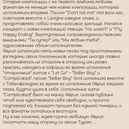
Старые композиции с ее первого альбома любимы
фанатам не меньше чем новые композиции, который
исполнялись впервые. Песню "Don't tell me" пел весь зал,
повторяя вместе с Lavigne каждое слово, и
представляло собой очень красивое зрелище. Начался
концерт с новых композиций певицы: "He wasn't" и "My
Happy Ending". Выступление сопровождалось пылкими
выкриками: "Ты супер!" или "Мы любим тебя!",
адресованные обоим исполнителям.
Аврил исполнила пять новых песен под пристальными
взглядами своих поклонников, которые иногда плавно
раскачивались из стороны в сторону или резво
прыгали, находясь в эйфории во время исполнения
"стареньких" хитов с "Let Go" – "Sk8er Boy" и
"Complicated". песню "Sk8er Boy" Avril исполнила вместе
с Тобенфельдом, во время ее исполнения Аврил закрыла
глаза, будто ушла в себя. Исполнение хита
"Complicated" было на манер Аврил, сказав публике
чтоб она чувствовала себя свободно, и просто
подпевала ей. Концерт прошел без единой помарки, и
все фанаты остались в восторге.
Ну а мы, конечно, ждем горячо любимую Аврил
посетить нашу страну со своим Туром......