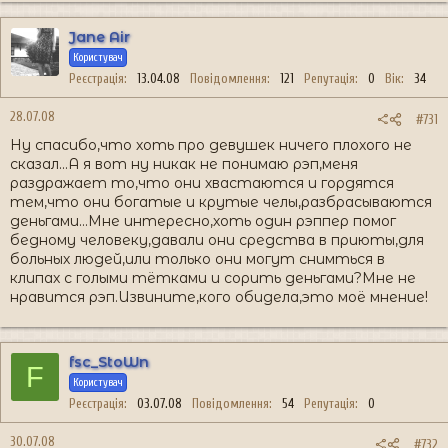
Jane Air
Користувач
Реєстрація
13.04.08
Повідомлення
121
Репутація
0
Вік
34
28.07.08
#731
Ну спасибо,что хоть про девушек ничего плохого не
сказал...А я вот ну никак не понимаю рэп,меня
раздражает то,что они хвастаются и гордятся
тем,что они богатые и крутые челы,разбрасываются
деньгами...Мне интересно,хоть один рэппер помог
бедному человеку,давали они средства в приюты,для
больных людей,или только они могут снимться в
клипах с голыми тётками и сорить деньгами?Мне не
нравится рэп.Извините,кого обидела,это моё мнение!
fsc_StoWn
F
Користувач
Реєстрація
03.07.08
Повідомлення
54
Репутація
0
30.07.08
#732