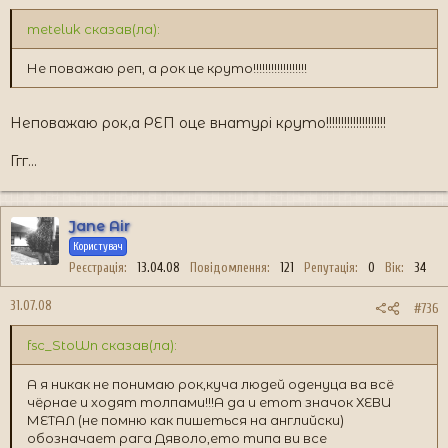
meteluk сказав(ла):
Не поважаю реп, а рок це круто!!!!!!!!!!!!!!!!!!
Неповажаю рок,а РЕП оце внатурі круто!!!!!!!!!!!!!!!!!!!!
Ггг...
Jane Air
Користувач
Реєстрація
13.04.08
Повідомлення
121
Репутація
0
Вік
34
31.07.08
#736
fsc_StoWn сказав(ла):
А я никак не понимаю рок,куча людей оденуца ва всё
чёрнае и ходят толпами!!!А да и етот значок ХЕВИ
МЕТАЛ (не помню как пишеться на английски)
обозначает рага Дяволо,ето типа ви все