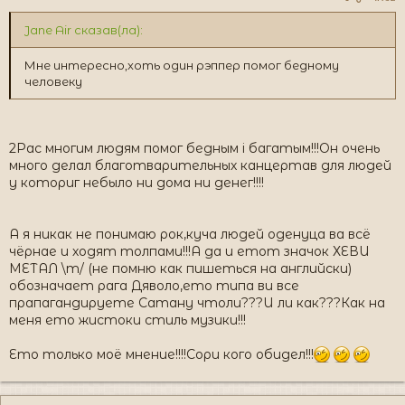
Jane Air сказав(ла):
Мне интересно,хоть один рэппер помог бедному
человеку
2Pac многим людям помог бедным і багатым!!!Он очень
много делал благотварительных канцертав для людей
у коториг небыло ни дома ни денег!!!!
А я никак не понимаю рок,куча людей оденуца ва всё
чёрнае и ходят толпами!!!А да и етот значок ХЕВИ
МЕТАЛ \m/ (не помню как пишеться на английски)
обозначает рага Дяволо,ето типа ви все
прапагандируете Сатану чтоли???И ли как???Как на
меня ето жистоки стиль музики!!!
Ето только моё мнение!!!!Сори кого обидел!!!