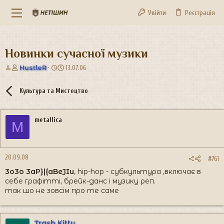
Увійти
Реєстрація
Новинки сучасної музики
А
Д
HustleR
13.07.06
в
а
т
т
Культура та Мистецтво
о
а
р
с
т
т
metallica
е
в
M
м
о
и
р
е
н
20.09.08
#761
н
3o3o 3aP}|{aBeJIu
, hip-hop - субкультура ,включає в
я
себе графітті, брейк-данс і музику реп.
так шо не зовсім про те саме
Trash Kitty