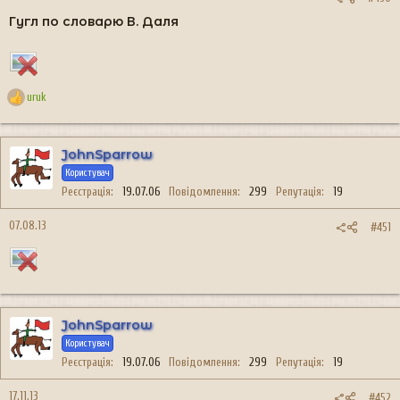
Гугл по словарю В. Даля
uruk
Р
е
а
к
JohnSparrow
ц
Користувач
і
Реєстрація
19.07.06
Повідомлення
299
Репутація
19
ї
:
07.08.13
#451
JohnSparrow
Користувач
Реєстрація
19.07.06
Повідомлення
299
Репутація
19
17.11.13
#452