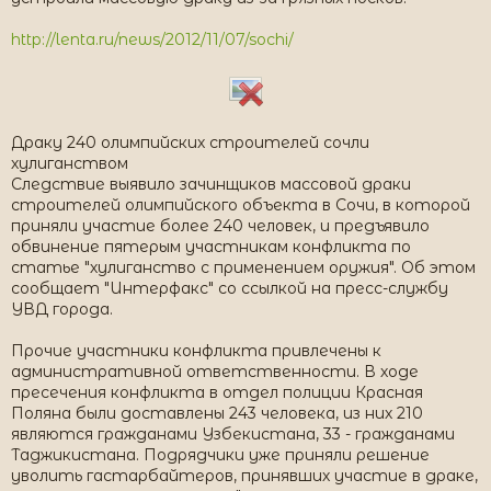
http://lenta.ru/news/2012/11/07/sochi/
Драку 240 олимпийских строителей сочли
хулиганством
Следствие выявило зачинщиков массовой драки
строителей олимпийского объекта в Сочи, в которой
приняли участие более 240 человек, и предъявило
обвинение пятерым участникам конфликта по
статье "хулиганство с применением оружия". Об этом
сообщает "Интерфакс" со ссылкой на пресс-службу
УВД города.
Прочие участники конфликта привлечены к
административной ответственности. В ходе
пресечения конфликта в отдел полиции Красная
Поляна были доставлены 243 человека, из них 210
являются гражданами Узбекистана, 33 - гражданами
Таджикистана. Подрядчики уже приняли решение
уволить гастарбайтеров, принявших участие в драке,