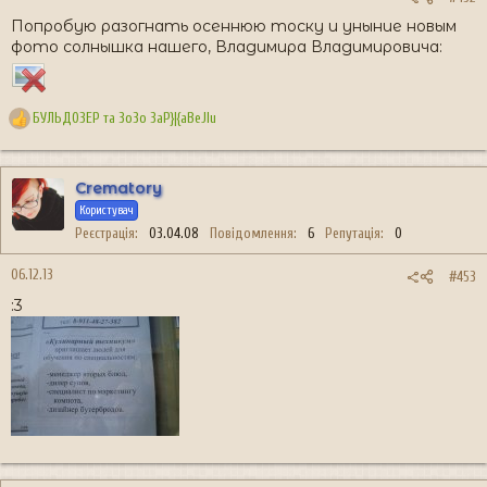
Попробую разогнать осеннюю тоску и уныние новым
фото солнышка нашего, Владимира Владимировича:
БУЛЬДОЗЕР
та
3o3o 3aP}|{aBeJIu
Р
е
а
к
Crematory
ц
Користувач
і
Реєстрація
03.04.08
Повідомлення
6
Репутація
0
ї
:
06.12.13
#453
:3