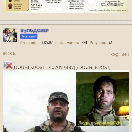
БУЛЬДОЗЕР
Користувач
Реєстрація
13.05.07
Повідомлення
491
Репутація
72
03.08.14
#457
[DOUBLEPOST=1407077887][/DOUBLEPOST]