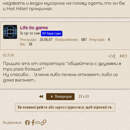
надавать и ведро мусорное на голову одеть, то он бы
и Heil Hitler! прокричал.
Life its game
То тут то там
VIP Користувач
Реєстрація
26.06.07
Повідомлення
687
Репутація
4
Вік
38
02.11.14
#459
Пришло sms от оператора: "общайтесь с друзьями в
три раза больше! "
Ну спасибо... . У меня либо печень откажет, либо из
дома выгонят...
Перший
Попередня
23 з 23
Ви повинні увійти або зареєструватися, щоб відповісти.
Facebook
Посилання
Поділитися: