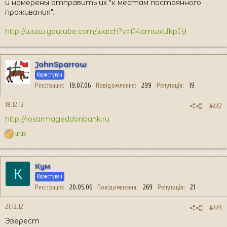
и намерены отправить их "к местам постоянного
проживания".
http://www.youtube.com/watch?v=A4amwxUkpIY
JohnSparrow
Користувач
Реєстрація
19.07.06
Повідомлення
299
Репутація
19
18.12.12
#442
http://rosarmageddonbank.ru
uruk
Р
е
а
к
Кум
К
ц
Користувач
і
Реєстрація
20.05.06
Повідомлення
269
Репутація
21
ї
:
21.12.12
#443
Эверест