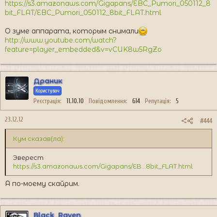
https://s3.amazonaws.com/Gigapans/EBC_Pumori_050112_8
bit_FLAT/EBC_Pumori_050112_8bit_FLAT.html
О зуме аппарата, которым снимали
http://www.youtube.com/watch?
feature=player_embedded&v=vCUK8w5RgZo
Драник
Користувач
Реєстрація
11.10.10
Повідомлення
614
Репутація
5
23.12.12
#444
Кум сказав(ла):
Эверест
https://s3.amazonaws.com/Gigapans/EB...8bit_FLAT.html
А по-моему скайрим.
Black_Raven