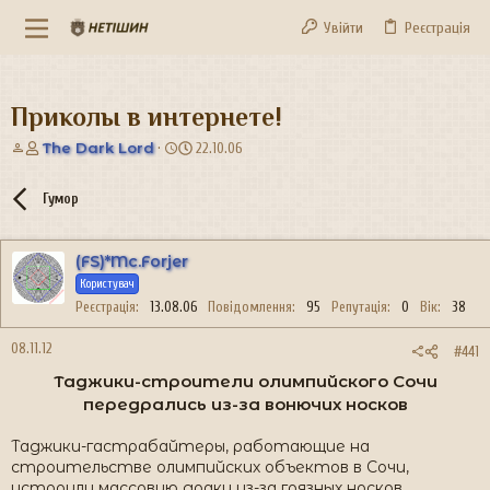
Увійти
Реєстрація
Приколы в интернете!
А
Д
The Dark Lord
22.10.06
в
а
т
т
Гумор
о
а
р
с
т
т
(FS)*Mc.Forjer
е
в
м
о
Користувач
и
р
Реєстрація
13.08.06
Повідомлення
95
Репутація
0
Вік
38
е
н
08.11.12
#441
н
Таджики-строители олимпийского Сочи
я
передрались из-за вонючих носков
Таджики-гастрабайтеры, работающие на
строительстве олимпийских объектов в Сочи,
устроили массовую драку из-за грязных носков.