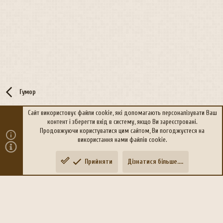
Гумор
Сайт використовує файли cookie, які допомагають персоналізувати Ваш
контент і зберегти вхід в систему, якщо Ви зареєстровані.
R
Політика конфіденційності
Дoпoмoга
Продовжуючи користуватися цим сайтом, Ви погоджуєтеся на
S
використання нами файлів cookie.
S
®
Community platform by XenForo
© 2010-2026 XenForo Ltd.
Прийняти
Дізнатися більше....
Переклад:
xen-foro.com.ua
Зверху
Знизу