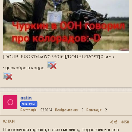
[DOUBLEPOST=1407078016][/DOUBLEPOST]А это
чупакабра в кадре...
ostin
O
Користувач
Реєстрація
02.10.14
Повідомлення
5
Репутація
2
02.10.14
#458
Прикольная шутка, а если малышу подзатыльников