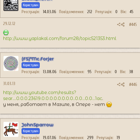
Користувач
Реєстрація
14.03.06
Повідомлення
212
Репутація
0
Вік
45
29.12.12
#445
http://www.yaplakal.com/forum28/topic521353.html
(FS)*Mc.Forjer
Користувач
Реєстрація
13.08.06
Повідомлення
95
Репутація
0
Вік
38
31.03.13
#446
http://www.youtube.com/results?
sear....0.0.0.23619.0.0.0.0.0.0.0.0..0.0...0.0...1ac
.
у меня, работает в Мазиле, в Опере - нет
JohnSparrow
Користувач
Реєстрація
19.07.06
Повідомлення
299
Репутація
19