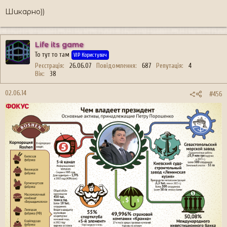
Шикарно))
Life its game
То тут то там
VIP Користувач
Реєстрація
26.06.07
Повідомлення
687
Репутація
4
Вік
38
02.06.14
#456