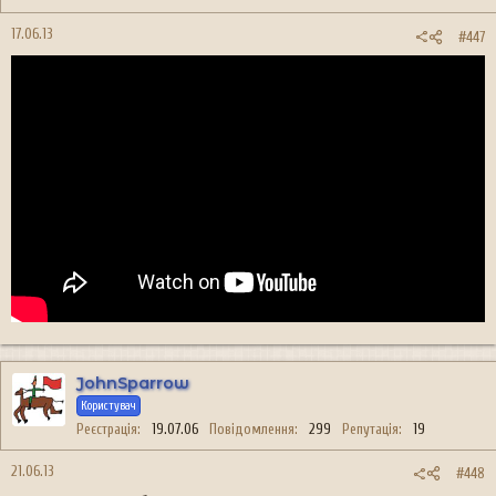
17.06.13
#447
JohnSparrow
Користувач
Реєстрація
19.07.06
Повідомлення
299
Репутація
19
21.06.13
#448