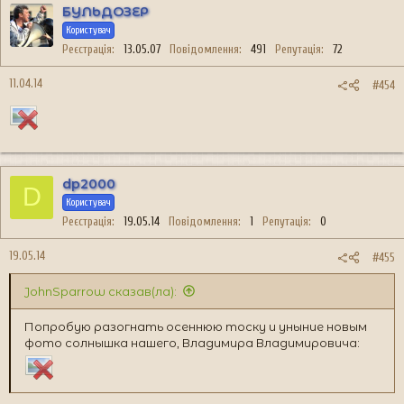
БУЛЬДОЗЕР
Користувач
Реєстрація
13.05.07
Повідомлення
491
Репутація
72
11.04.14
#454
dp2000
D
Користувач
Реєстрація
19.05.14
Повідомлення
1
Репутація
0
19.05.14
#455
JohnSparrow сказав(ла):
Попробую разогнать осеннюю тоску и уныние новым
фото солнышка нашего, Владимира Владимировича: