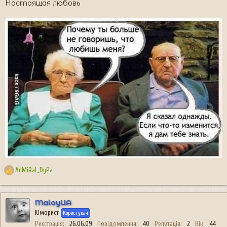
Настоящая любовь
AdMiRaL_DyPa
Р
е
а
к
MaloyUA
ц
Юморист
Користувач
і
Реєстрація
26.06.09
Повідомлення
40
Репутація
2
Вік
44