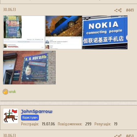
ї
:
30.06.13
#449
uruk
Р
е
а
к
JohnSparrow
ц
Користувач
і
Реєстрація
19.07.06
Повідомлення
299
Репутація
19
ї
:
30.06.13
#450