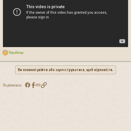
Українець
Р
е
а
Ви повинні увійти або зареєструватися, щоб відповісти.
к
ц
і
Facebook
Посилання
Поділитися:
ї
: