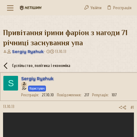
Увійти
Реєстрація
Привітання ірини фаріон з нагоди 71
річниці заснування упа
А
Д
Sergiy Ryzhuk
13.10.13
в
а
т
т
Суспільство, політика і економіка
о
а
р
с
Sergiy Ryzhuk
т
т
S
е
в
Користувач
м
о
и
р
Реєстрація
27.10.10
Повідомлення
217
Репутація
107
е
н
13.10.13
#1
н
я