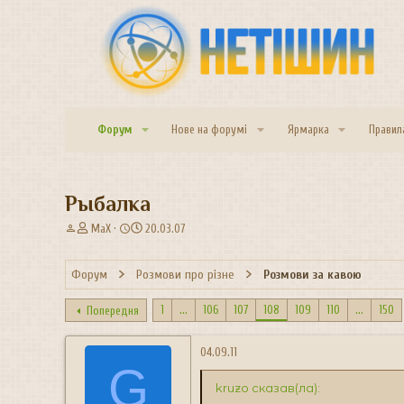
Форум
Нове на форумі
Ярмарка
Правил
Рыбалка
А
Д
MaX
20.03.07
в
а
т
т
Форум
Розмови про різне
Розмови за кавою
о
а
р
с
т
т
1
...
106
107
108
109
110
...
150
Попередня
е
в
м
о
04.09.11
и
р
G
е
kruzo сказав(ла):
н