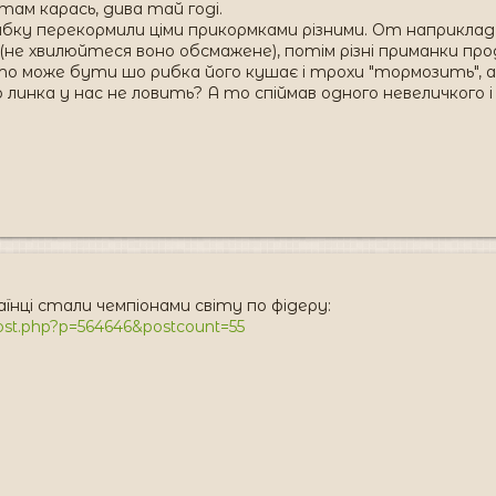
там карась, дива тай годі.
бку перекормили ціми прикормками різними. От наприклад 
і (не хвилюйтеся воно обсмажене), потім різні приманки 
о може бути шо рибка його кушає і трохи "тормозить", а к
линка у нас не ловить? А то спіймав одного невеличкого і
їнці стали чемпіонами світу по фідеру:
wpost.php?p=564646&postcount=55