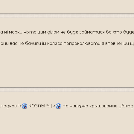
а ні марки ніхто цим ділом не буде займатися бо хто буд
 вони вас не бачили їм колеса попроколювати я впевнений 
людков!!!>
КОЗЛЫ!!!:-| >
Но наверно крышованые ублюдки