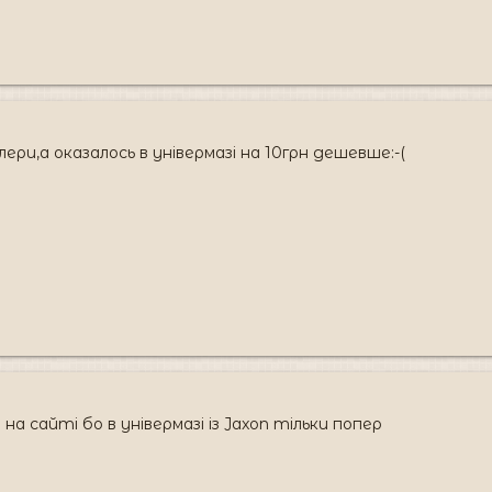
лери,а оказалось в універмазі на 10грн дешевше:-(
и на сайті бо в універмазі із Jaxon тільки попер