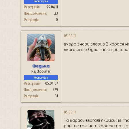
Користувач
Реєстрація
25.04.11
Повідомлення
23
Репутація
0
05.09.11
вчора знову зловив 2 карася на
вкогось ще були такі приколи?
Федька
PsychoSurfer
Користувач
Реєстрація
05.04.07
Повідомлення
479
Репутація
31
05.09.11
Та карась взагалі якийсь не т
раніше тягнеш карася то від