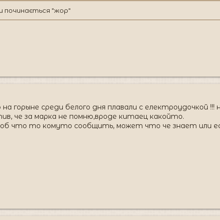
ки починається "жор"
о на горыне среди белого дня плавали с електроудочкой !!!
ив, че за марка не помню,вроде китаец какойто.
тоб что то комуто сообщить, может что че знает или е