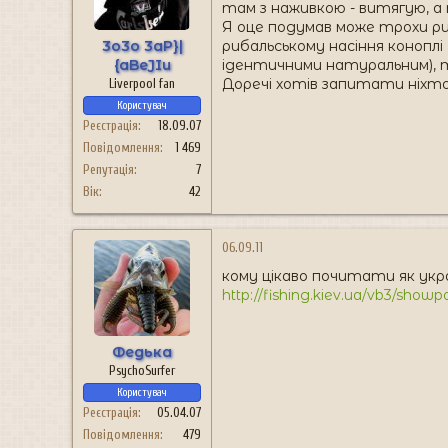
там з наживкою - витягую, а 
Я оце подумав може трохи ри
3o3o 3aP}|
рибальському насіння конопл
{aBeJIu
ідентичними натуральним), т
Доречі хотів запитати ніхто 
Liverpool fan
Користувач
Реєстрація
18.09.07
Повідомлення
1 469
Репутація
7
Вік
42
06.09.11
кому цікаво почитати як укра
http://fishing.kiev.ua/vb3/sho
Федька
PsychoSurfer
Користувач
Реєстрація
05.04.07
Повідомлення
479