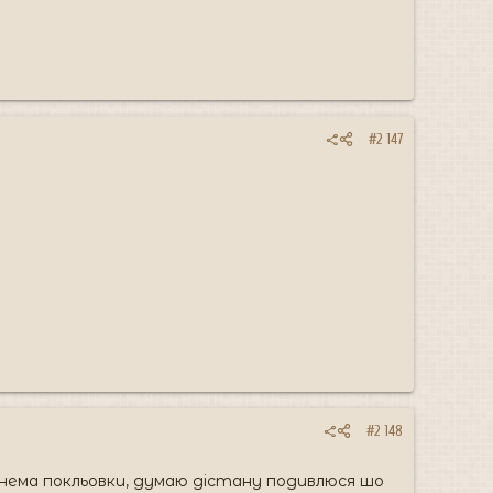
#2 147
#2 148
 нема покльовки, думаю дістану подивлюся шо