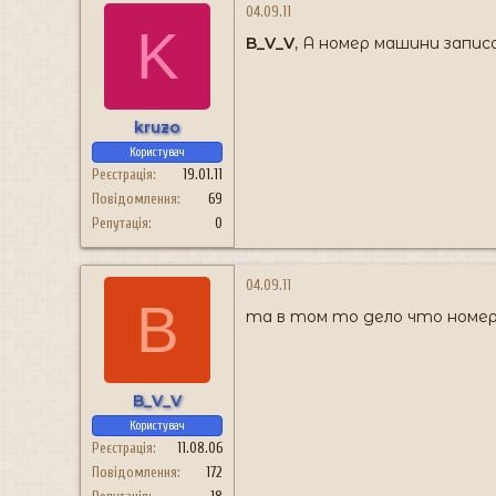
04.09.11
K
B_V_V
, А номер машини запис
kruzo
Користувач
Реєстрація
19.01.11
Повідомлення
69
Репутація
0
04.09.11
B
та в том то дело что номер
B_V_V
Користувач
Реєстрація
11.08.06
Повідомлення
172