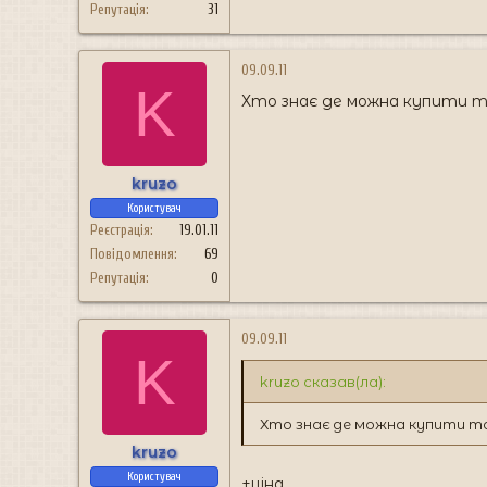
Репутація
31
09.09.11
K
Хто знає де можна купити 
kruzo
Користувач
Реєстрація
19.01.11
Повідомлення
69
Репутація
0
09.09.11
K
kruzo сказав(ла):
Хто знає де можна купити т
kruzo
Користувач
+ціна