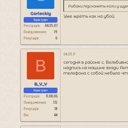
н
я
Рибаки підскажіть коли у щу
Gorleckiy
Уже жрёть как на убой.
Користувач
Реєстрація
04.05.07
Повідомлення
39
Репутація
0
04.09.11
B
сегодня в районе с. Вельбивн
надпись на машине взади Акт
телефона с собой небыло ч
B_V_V
Користувач
Реєстрація
11.08.06
Повідомлення
172
Репутація
18
Вік
44