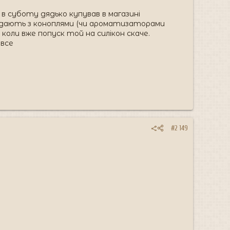
в суботу дядько купував в магазині
продають з коноплями (чи ароматизаторами
оли вже попуск той на силікон скаче.
 все
#2 149