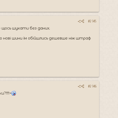
#2 145
е щось шукати без даних.
що нові шини їм обійшлись дешевше ніж штраф
#2 146
?!!!!>