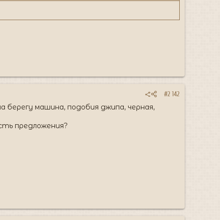
#2 142
 на берегу машина, подобия джипа, черная,
сть предложения?