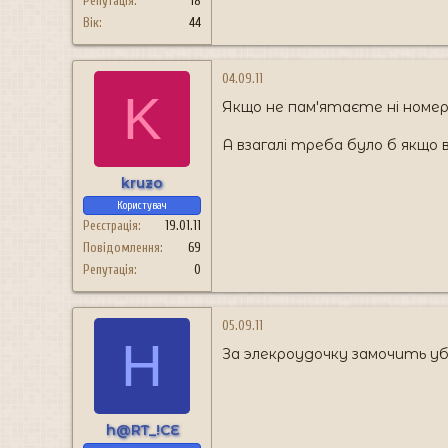
Репутація
18
Вік
44
04.09.11
K
Якщо не пам'ятаєте ні номер
А взагалі треба було б якщо
kruzo
Користувач
Реєстрація
19.01.11
Повідомлення
69
Репутація
0
05.09.11
H
За элекроудочку замочить уб
h@RT_!CE