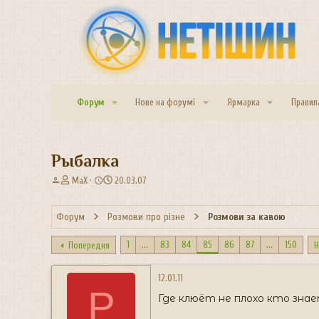
Форум
Нове на форумі
Ярмарка
Правил
Рыбалка
А
Д
MaX
20.03.07
в
а
т
т
Форум
Розмови про різне
Розмови за кавою
о
а
р
с
т
т
1
...
83
84
85
86
87
...
150
Попередня
Н
е
в
м
о
12.01.11
и
р
P
е
Где клюёт не плохо кто знает
н