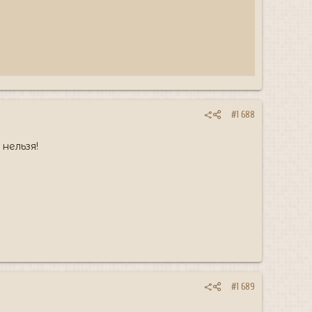
#1 688
нельзя!
#1 689