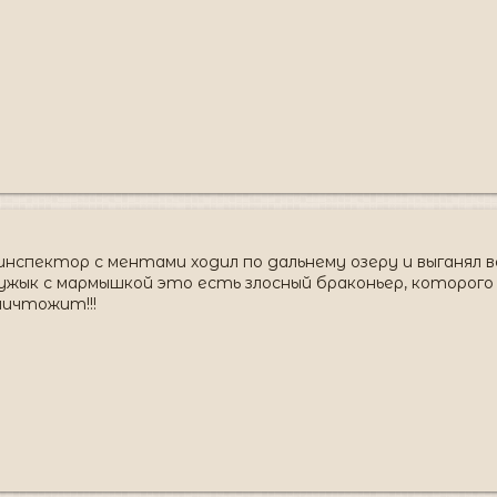
нспектор с ментами ходил по дальнему озеру и выганял все
мужык с мармышкой это есть злосный браконьер, которого
ничтожит!!!