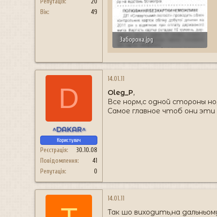
Репутація
20
Вік
49
Заборона.jpg
197.7 КБ · Перегляди: 117
14.01.11
D
Oleg_P
,
Все норм,с одной стороны но
Самое главное чтоб они эти
^DAKAR^
Користувач
Реєстрація
30.10.08
Повідомлення
41
Репутація
0
14.01.11
Так шо виходить,на дальньо