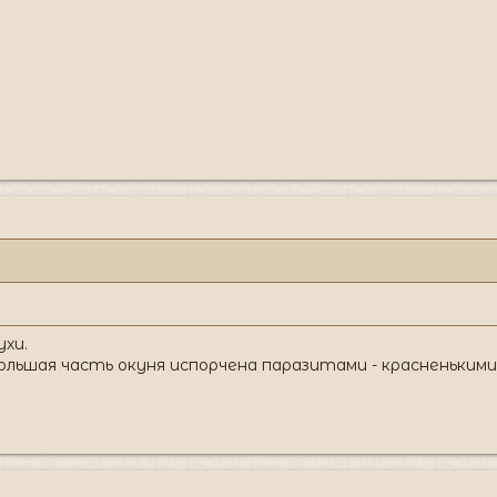
ухи.
ольшая часть окуня испорчена паразитами - красненькими