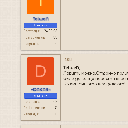
T
TelweN
Користувач
Реєстрація
24.09.08
Повідомлення
88
Репутація
0
14.01.11
D
TelweN
,
Ловить можно.Странно получ
было до конца нереста ввест
К чему они это все делают!
^DAKAR^
Користувач
Реєстрація
30.10.08
Повідомлення
41
Репутація
0