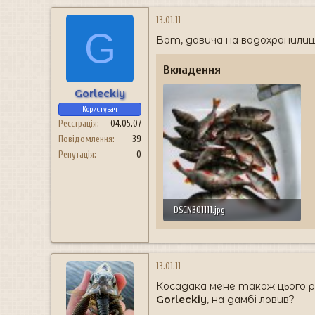
13.01.11
G
Вот, давича на водохранили
Вкладення
Gorleckiy
Користувач
Реєстрація
04.05.07
Повідомлення
39
Репутація
0
DSCN301111.jpg
110.9 КБ · Перегляди: 122
13.01.11
Косадака мене також цього р
Gorleckiy
, на дамбі ловив?