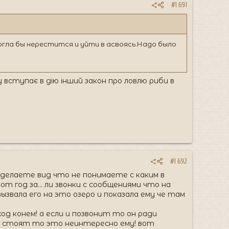
#1 691
гла бы нерестится и уйти в асвоясь.Надо было
 вступає в дію інший закон про ловлю риби в
#1 692
 делаете вид что не понимаете с каким в
 год за... ли звонки с сообщениями что на
ызвала его на это озеро и показала ему че там
од конем! а если и позвонит то он ради
и стоят то это неинтересно ему! вот