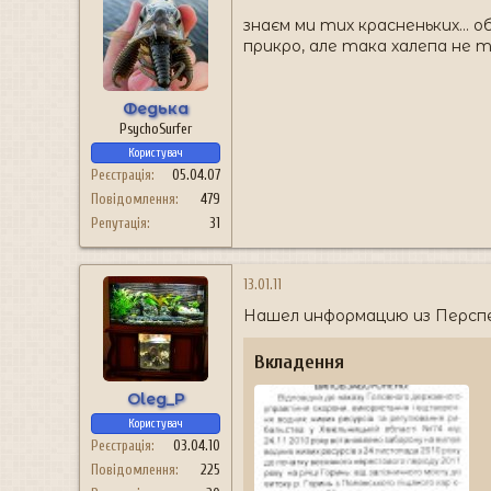
знаєм ми тих красненьких... 
прикро, але така халепа не ті
Федька
PsychoSurfer
Користувач
Реєстрація
05.04.07
Повідомлення
479
Репутація
31
13.01.11
Нашел информацию из Перспе
Вкладення
Oleg_P
Користувач
Реєстрація
03.04.10
Повідомлення
225