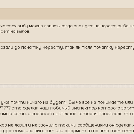
ается рыбу можно ловить когда она идет на нерест,рыба мо
прет на вылов.
казали до початку нересту, так як після початку нересту
уже почти ничего не будет!! Вы че все не понимаете или
???? это сделал наш любимый инспектор которого за этот
имаю сети, и киевская инспекция которая приезжала то в
в не лазил и не звонил с такими сообщениями он сделал х
 с удочками или выгонит или оформит а то что там сет