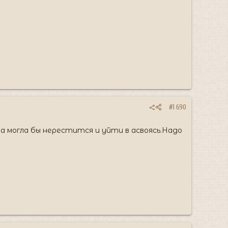
#1 690
 могла бы нерестится и уйти в асвоясь.Надо