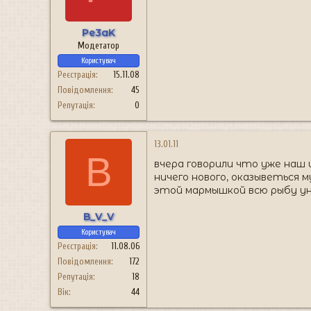
н
я
Pe3aK
Модетатор
Користувач
Реєстрація
15.11.08
Повідомлення
45
Репутація
0
13.01.11
B
вчера говорили что уже наш и
ничего нового, оказыветься 
этой мармышкой всю рыбу у
B_V_V
Користувач
Реєстрація
11.08.06
Повідомлення
172
Репутація
18
Вік
44