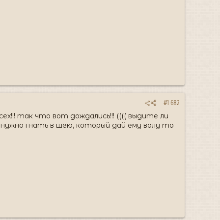
#1 682
х!!! так что вот дождались!!! (((( выдите ли
 нужно гнать в шею, который дай ему волу то