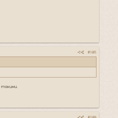
#1 685
 такими.
#1 686