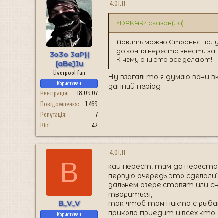
14.01.11
^DAKAR^ сказав(ла):
Ловить можно.Странно получ
до конца нереста ввести за
3o3o 3aP}|
К чему они это все делают!
{aBeJIu
Liverpool fan
Ну взагалі то я думаю вони в
Користувач
данний період
Реєстрація
18.09.07
Повідомлення
1 469
Репутація
7
Вік
42
14.01.11
B
кай нерест, там до нереста 
первую очередь это сделали?
дальнем озере ставят или сн
твориться,
B_V_V
так чтоб там никто с рыбако
прикола приедит и всех кто
Користувач