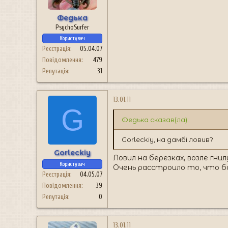
Федька
PsychoSurfer
Користувач
Реєстрація
05.04.07
Повідомлення
479
Репутація
31
13.01.11
G
Федька сказав(ла):
Gorleckiy, на дамбі ловив?
Gorleckiy
Ловил на березках, возле гнил
Користувач
Очень расстроило то, что б
Реєстрація
04.05.07
Повідомлення
39
Репутація
0
13.01.11