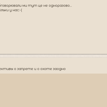
обговорювали ми тут це не одноразово...
льки у нас:-(
ктивы о запрете и о охоте заодно