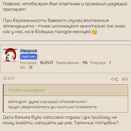
Главное, чтобы врач был опытным и применил щадящий
препарат.
При беременности бывают случаи воспаления
аппендецита - тоже используют анестезию (не знаю
как у нас, но в больших городах месную)
Авария
Користувач
Реєстрація
06.09.07
Повідомлення
196
Репутація
3
Вік
39
20.10.11
#131
NO4KA сказав(ла):
samogon- дуже хороший стоматолог-
хірург,звертайтесь до нього,не пожалієте.
Десь бачила було написано години і дні прийому, не
можу знайти, напишіть ще раз. Талончик потрібно?