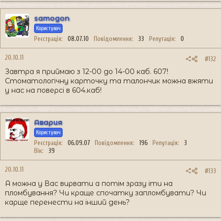
samogon
Користувач
Реєстрація
08.07.10
Повідомлення
33
Репутація
0
20.10.11
#132
Завтра я приймаю з 12-00 до 14-00 каб. 607!
Стоматологічну карточку та талончик можна вжяти
у нас на поверсі в 604.каб!
Авария
Користувач
Реєстрація
06.09.07
Повідомлення
196
Репутація
3
Вік
39
20.10.11
#133
А можна у Вас вирвати а потім зразу іти на
пломбування? Чи краще спочатку запломбувати? Чи
карще перенести на інший день?