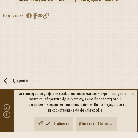
Facebook
Посилання
Поділитися:
Здоров'я
Сайт використовує файли cookie, які допомагають персоналізувати Ваш
контент і зберегти вхід в систему, якщо Ви зареєстровані.
R
Політика конфіденційності
Дoпoмoга
Продовжуючи користуватися цим сайтом, Ви погоджуєтеся на
S
використання нами файлів cookie.
S
®
Community platform by XenForo
© 2010-2026 XenForo Ltd.
Прийняти
Дізнатися більше....
Переклад:
xen-foro.com.ua
Зверху
Знизу