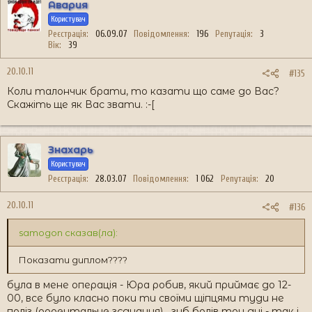
Авария
Користувач
Реєстрація
06.09.07
Повідомлення
196
Репутація
3
Вік
39
20.10.11
#135
Коли талончик брати, то казати що саме до Вас?
Скажіть ще як Вас звати. :-[
Знахарь
Користувач
Реєстрація
28.03.07
Повідомлення
1 062
Репутація
20
20.10.11
#136
samogon сказав(ла):
Показати диплом????
була в мене операція - Юра робив, який приймає до 12-
00, все було класно поки ти своїми щіпцями туди не
поліз (ороентальне зєднання)....зуб болів три дні - так і