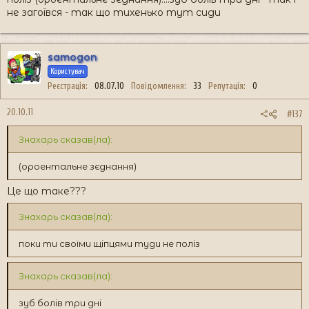
не загоївся - так що тихенько тут сиди
samogon
Користувач
Реєстрація
08.07.10
Повідомлення
33
Репутація
0
20.10.11
#137
Знахарь сказав(ла):
(ороентальне зєднання)
Це що таке???
Знахарь сказав(ла):
поки ти своїми щіпцями туди не поліз
Знахарь сказав(ла):
зуб болів три дні