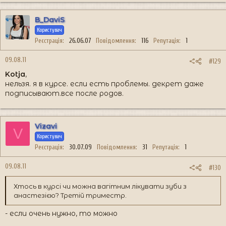
B_DaviS
Користувач
Реєстрація
26.06.07
Повідомлення
116
Репутація
1
09.08.11
#129
Kotja
,
нельзя. я в курсе. если есть проблемы. декрет даже
подписывают.все после родов.
Vizavi
V
Користувач
Реєстрація
30.07.09
Повідомлення
31
Репутація
1
09.08.11
#130
Хтось в курсі чи можна вагітним лікувати зуби з
анастезією? Третій триместр.
- если очень нужно, то можно