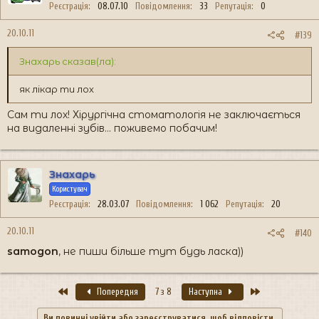
Реєстрація
08.07.10
Повідомлення
33
Репутація
0
20.10.11
#139
Знахарь сказав(ла):
як лікар ти лох
Сам ти лох! Хірургічна стоматологія не заключається
на видаленні зубів... поживемо побачим!
Знахарь
Користувач
Реєстрація
28.03.07
Повідомлення
1 062
Репутація
20
20.10.11
#140
samogon
, не пиши більше тут будь ласка))
Перший
Останній
Попередня
7 з 8
Наступна
Ви повинні увійти або зареєструватися, щоб відповісти.