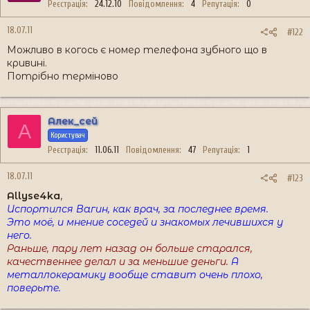
Реєстрація
24.12.10
Повідомлення
4
Репутація
0
18.07.11
#122
Можливо в когось є номер телефона зубного що в
кривині.
Потрібно терміново
Алек_сей
А
Користувач
Реєстрація
11.06.11
Повідомлення
47
Репутація
1
18.07.11
#123
Allyse4ka
,
Испортился Вагин, как врач, за последнее время.
Это моё, и мнение соседей и знакомых лечившихся у
него.
Раньше, пару лет назад он больше старался,
качественнее делал и за меньшие деньги.
А
металлокерамику вообще ставит очень плохо,
поверьте.