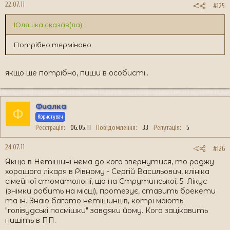
22.07.11
#125
Юляшка сказав(ла):
Потрібно терміново
якщо ще потрібно, пиши в особисті..
Фиалка
Ф
Користувач
Реєстрація
06.05.11
Повідомлення
33
Репутація
5
24.07.11
#126
Якщо в Нетішині нема до кого звернутися, то раджу
хорошого лікаря в Рівному - Сергій Васильович, клініка
сімейної стоматології, що на Струтинської, 5. Лікує
(знімки робить на місці), протезує, ставить брекети
та ін. Знаю багато нетішинців, котрі мають
"голівудські посмішки" завдяки йому. Кого зацікавить
пишіть в ПП.