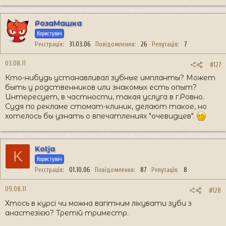
РозаМашка
Користувач
Реєстрація
31.03.06
Повідомлення
26
Репутація
7
03.08.11
#127
Кто-нибудь устанавливал зубные импланты? Может
быть у родственников или знакомых есть опыт?
Интересует, в частности, такая услуга в г.Ровно.
Судя по рекламе стомат-клиник, делают такое, но
хотелось бы узнать о впечатлениях "очевидцев".
Kotja
K
Користувач
Реєстрація
01.10.06
Повідомлення
87
Репутація
8
09.08.11
#128
Хтось в курсі чи можна вагітним лікувати зуби з
анастезією? Третій триместр.