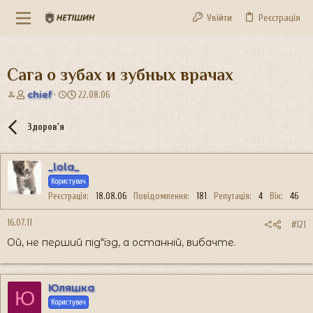
Увійти
Реєстрація
Сага о зубах и зубных врачах
А
Д
chief
22.08.06
в
а
т
т
Здоров'я
о
а
р
с
т
т
_lola_
е
в
м
о
Користувач
и
р
Реєстрація
18.08.06
Повідомлення
181
Репутація
4
Вік
46
е
н
16.07.11
#121
н
Ой, не перший під"їзд, а останній, вибачте.
я
Юляшка
Ю
Користувач