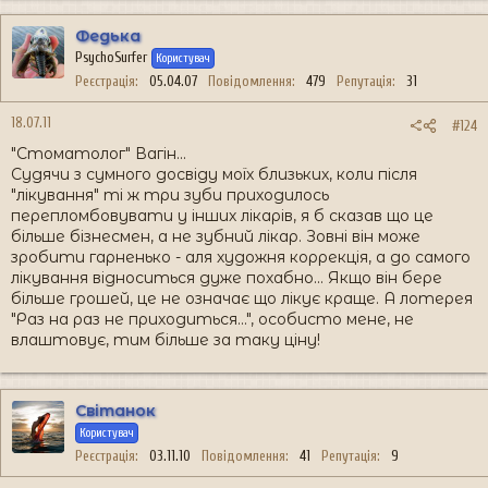
Федька
PsychoSurfer
Користувач
Реєстрація
05.04.07
Повідомлення
479
Репутація
31
18.07.11
#124
"Стоматолог" Вагін...
Судячи з сумного досвіду моїх близьких, коли після
"лікування" ті ж три зуби приходилось
перепломбовувати у інших лікарів, я б сказав що це
більше бізнесмен, а не зубний лікар. Зовні він може
зробити гарненько - аля художня коррекція, а до самого
лікування відноситься дуже похабно... Якщо він бере
більше грошей, це не означає що лікує краще. А лотерея
"Раз на раз не приходиться...", особисто мене, не
влаштовує, тим більше за таку ціну!
Світанок
Користувач
Реєстрація
03.11.10
Повідомлення
41
Репутація
9