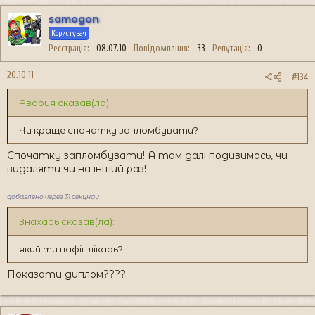
samogon
Користувач
Реєстрація
08.07.10
Повідомлення
33
Репутація
0
20.10.11
#134
Авария сказав(ла):
Чи краще спочатку запломбувати?
Спочатку запломбувати! А там далі подивимось, чи
видаляти чи на інший раз!
добавлено через 31 секунду
Знахарь сказав(ла):
який ти нафіг лікарь?
Показати диплом????