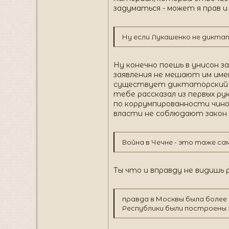
задуматься - может я прав
Ну если Лукашенко не дикта
Ну конечно поешь в унисон 
заявления не мешают им име
существует диктаторский ре
тебе рассказал из первых ру
по коррумпированности чинов
власти не соблюдают закон 
Война в Чечне - это таже сама
Ты что и вправду не видишь 
правда в Москвы была более
Республики были построены з