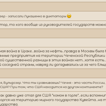
озер - записали Лукашенко в диктаторы
тор, то кого вообще из руководителей государств можна 
ая война в Ираке...война за нефть...правда в Москвы был
янные предприятия на територии Чеченской Республики 
ой существенной разницы в этих войнах нет...хотя есть...
 соседней страны, навряд ли догадывались из за чего Ельц
я, Бульдозер. Что ты сравниваешь? Чечня - это часть России
 США? При том, что США находится на другом континенте?
рак давно уже стал для США "комом в горле"...если вспомни
ргся на територию мирного государства Кувейта...на 
сударства.