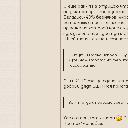
И еще раз - я не отрицаю чт
не диктатор - это однознач
Беларусь=40% бедняков, Укр
остальных стран - является
причина по которой критик
курсу, а они имея доступ к 
Швейцария - социалистическая
...и тут Вы Мака неправы...И
Хусейном вторгся на терито
государства.
Ага и США тогда сделали тел
добрый дядя США мол помог
Вот тогда и пересеклись эт
Хоть стой, хоть падай
) 
Восток" - ошибся.