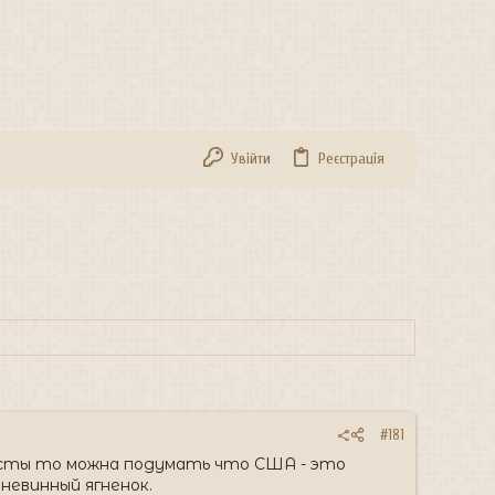
Увійти
Реєстрація
#181
осты то можна подумать что США - это
невинный ягненок.