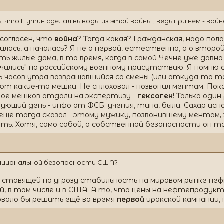
что Путин сделал выводы из этой войны , ведь при нем - войн
 согласен, что
война
? Тогда какая? Гражданская, надо пол
чилась, а началась? Я не о первой, естественно, а о второй 
ть жилые дома, в то время, когда в самой Чечне уже давн
чились" по российскому военному присутствию. Я помню с
-5 часов утра возвращавшийся со смены (или откуда-то там
 какие-то мешки. Не сплоховал - позвонил ментам. Пока
ое мешков отдали на экспертизу -
гексоген
! Только оди
ующий день - инфо от ФСБ: учения, типа, были. Сахар испо
 ещё тогда сказал - этому мужику, позвонившему ментам,
ть. Хотя, само собой, о собственной безопасности он т
ациональной безопасности США?
 ставящей по угрозу стабильность на мировом рынке неф
, в том числе и в США. А то, что цены на нефтепродук
овало бы решить ещё во время
первой
иракской кампании, 