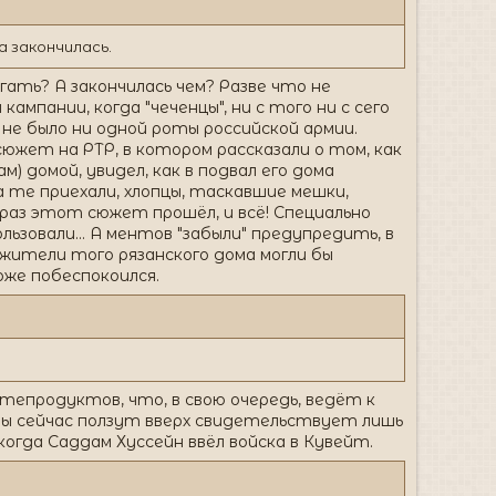
а закончилась.
агать? А закончилась чем? Разве что не
кампании, когда "чеченцы", ни с того ни с сего
о не было ни одной роты российской армии.
южет на РТР, в котором рассказали о том, как
) домой, увидел, как в подвал его дома
 те приехали, хлопцы, таскавшие мешки,
н раз этот сюжет прошёл, и всё! Специально
льзовали... А ментов "забыли" предупредить, в
 жители того рязанского дома могли бы
оже побеспокоился.
тепродуктов, что, в свою очередь, ведёт к
ты сейчас ползут вверх свидетельствует лишь
когда Саддам Хуссейн ввёл войска в Кувейт.