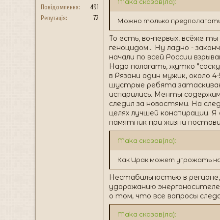
Maka сказав(ла):
Повідомлення
491
Репутація
72
Можно только предполагать, 
То есть, во-первых, всёже ты
геноцидом... Ну ладно - закон
начали по всей России взрыва
Надо полагать, жутко "соску
в Рязани один мужик, около 4
шустрые ребята затаскивают
испарились. Менты содержим
следил за новостями. На след
целях лучшей конспирации. Я
памятник при жизни постави
Maka сказав(ла):
Как Ирак может угрожать н
Нестабильностью в регионе,
удорожанию энергоносителей
о том, что все вопросы след
Maka сказав(ла):