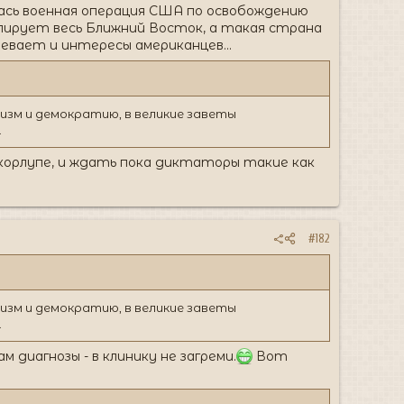
лась военная операция США по освобождению
олирует весь Ближний Восток, а такая страна
евает и интересы американцев...
лизм и демократию, в великие заветы
.
корлупе, и ждать пока диктаторы такие как
#182
лизм и демократию, в великие заветы
.
 диагнозы - в клинику не загреми.
Вот