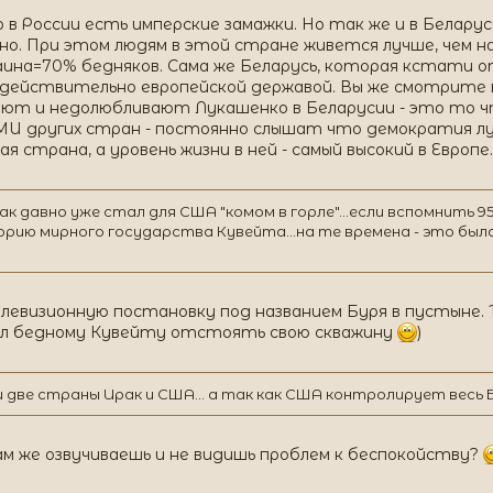
о в России есть имперские замажки. Но так же и в Белар
но. При этом людям в этой стране живется лучше, чем на
аина=70% бедняков. Сама же Беларусь, которая кстати 
 действительно европейской державой. Вы же смотрите в
уют и недолюбливают Лукашенко в Беларусии - это то ч
СМИ других стран - постоянно слышат что демократия лу
 страна, а уровень жизни в ней - самый высокий в Европе.
рак давно уже стал для США "комом в горле"...если вспомнить 
рию мирного государства Кувейта...на те времена - это был
евизионную постановку под названием Буря в пустыне. То
ал бедному Кувейту отстоять свою скважину
)
и две страны Ирак и США... а так как США контролирует весь
Сам же озвучиваешь и не видишь проблем к беспокойству?