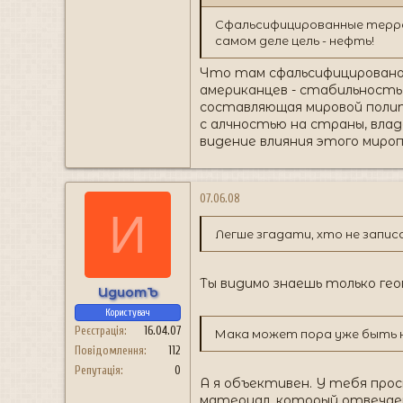
Сфальсифицированные терракт
самом деле цель - нефть!
Что там сфальсифицировано, 
американцев - стабильность 
составляющая мировой полит
с алчностью на страны, влад
видение влияния этого миро
07.06.08
И
Легше згадати, хто не запи
Ты видимо знаешь только ге
ИдиотЪ
Користувач
Реєстрація
16.04.07
Мака может пора уже быть 
Повідомлення
112
Репутація
0
А я объективен. У тебя про
материал, который отвечает