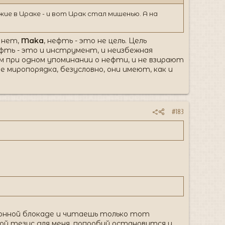
е в Ираке - и вот Ирак стал мишенью. А на
а нет,
Maka
, нефть - это не цель. Цель
ефть - это и инструмент, и неизбежная
 при одном упоминании о нефти, и не взирают
 миропорядка, безусловно, они имеют, как и
#183
ионной блокаде и читаешь только тот
ой тезис для меня, попробуй остановится и