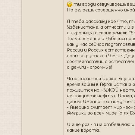
ты вроди озвучиваешь вещ
Но делаешь совершенно ино
Я тебе расскажу кое что, ты
Узбекистане, а отчасти и в 
и украинцы) с своих земель. 
Только в Чечне и Узбекистан
как у нас сейчас подготавли
России и Россия
естественн
против русских в Чечне. Дру
соответствии с естественны
а деньги - огромные!
Что касается Ирака. Еще ра
время войны в Афганистане ещ
поживится на ЧУЖОЙ нефти. 
не покупать нефть у Ирака, 
ценам. Именно поэтому тепе
- Америка считает мир - зон
Америки во всем мире (а-ля 
И еще раз - я не отбеливаю 
какие ворота.