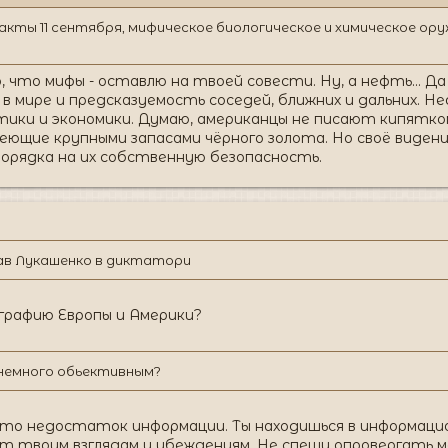
ы 11 сентября, мифическое биологическое и химическое оружи
что мифы - оставлю на твоей совести. Ну, а нефть... Д
в мире и предсказуемость соседей, ближних и дальних. Н
ики и экономики. Думаю, американцы не писают кипятком
еющие крупными запасами чёрного золота. Но своё видение
порядка на их собственную безопасность.
сав Лукашенко в диктатори
ографию Европы и Америки?
немного обьективным?
сто недостаток информации. Ты находишься в информац
 твоим взглядам и убеждениям. Не спеши опровергать м