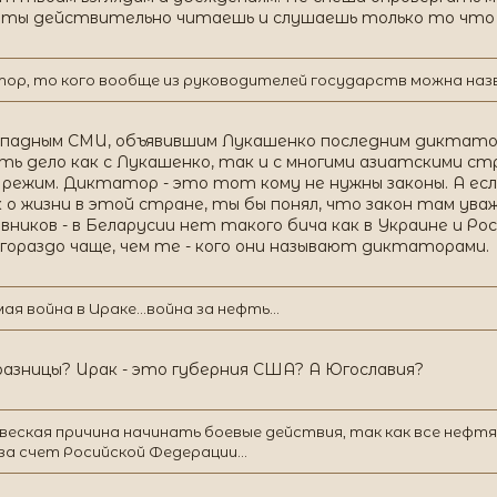
 и ты действительно читаешь и слушаешь только то чт
тор, то кого вообще из руководителей государств можна назв
западным СМИ, объявившим Лукашенко последним диктатор
ть дело как с Лукашенко, так и с многими азиатскими ст
жим. Диктатор - это тот кому не нужны законы. А если 
к о жизни в этой стране, ты бы понял, что закон там ув
ников - в Беларусии нет такого бича как в Украине и Рос
гораздо чаще, чем те - кого они называют диктаторами.
я война в Ираке...война за нефть...
разницы? Ирак - это губерния США? А Югославия?
 веская причина начинать боевые действия, так как все неф
а счет Росийской Федерации...