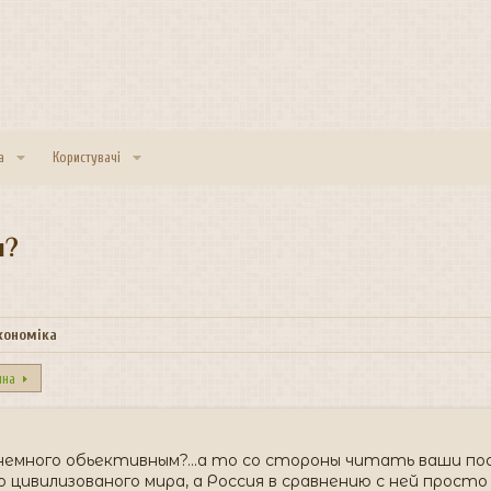
а
Користувачі
и?
економіка
пна
немного обьективным?...а то со стороны читать ваши п
 цивилизованого мира, а Россия в сравнению с ней просто 