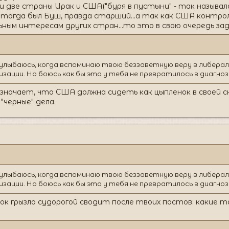
и две страны Ирак и США("буря в пустыни" - так называ
м тогда был Буш, правда старший...а так как США контр
ным интересам других стран...то это в свою очередь зад
е улыбаюсь, когда вспоминаю твою беззаветную веру в либера
зации. Но боюсь как бы это у тебя не превратилось в диагноз
значает, что США должна сидеть как цыпленок в своей с
"черные" дела.
е улыбаюсь, когда вспоминаю твою беззаветную веру в либера
зации. Но боюсь как бы это у тебя не превратилось в диагноз
бок грызло судорогой сводит после твоих постов: какие там