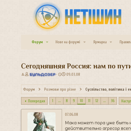
Форум
Нове на форумі
Ярмарка
Правил
Сегодняшняя Россия: нам по пут
А
Д
БУЛЬДОЗЕР
09.03.08
в
а
т
т
Форум
Розмови про різне
Суспільство, політика і 
о
а
р
с
т
т
1
...
8
9
10
11
12
...
36
Попередня
Насту
е
в
м
о
07.06.08
и
р
е
Мака может пора уже быть 
н
действительно агресор всего