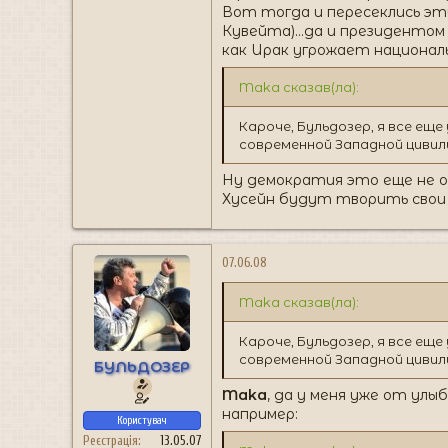
Вот тогда и пересеклись эт
Кувейта)...да и президенто
как Ирак угрожает националь
Maka сказав(ла):
Кароче, Бульдозер, я все ещ
современной Западной цивили
Ну демократия это еще не о
Хусейн будут творить свои 
07.06.08
Maka сказав(ла):
Кароче, Бульдозер, я все ещ
современной Западной цивили
БУЛЬДОЗЕР
Maka
, да у меня уже от улы
например:
Користувач
Реєстрація
13.05.07