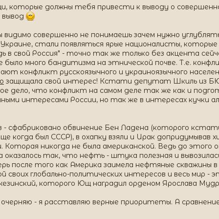
и, которые должны тебя привести к выводу о совершенн
й вывод
 видимо совершенно не понимаешь зачем нужно углублятьс
Украине, стали появляться ярые националисты, которые г
"Едь в свой Россия" - точно так же только без акцента се
е было много бандитизма на этнической почве. Т.е. конфл
вают конфликт русскоязычного и украиноязычного населен
о
защищала свой интерес! Кстати депутат Шкиль из БЮ
гое дело, что конфликт на самом деле так же как и подго
ми интересами России, но так же в интересах кучки али
з - сфабриковано обвинение Бен Ладена (которого кстат
е когда был СССР), в охапку взяли и Ирак допридумывав х
Которая никогда не была американской. Ведь до этого он
а оказалось так, что нефть - штука полезная и вывозилас
рь после того как Америка заимела нефтяные скважины в
ой своих глобально-политических интересов и весь мир 
Бжезинский, которого Ющ наградил орденом Ярослава Мудро
и очерняю - я расставляю верные приоритеты. А сравнени