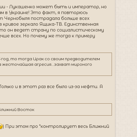
усии - Лукашенко может быть и император, но
м в Украине! Это факт, я повторюсь
от Чернобыля пострадала больше всех
 кривое зеркало Ящика-ТВ. Единственная
то он ведет страну по социалистическому
чше всех. Но почему же тогда к примеру
95 год, то тогда Ирак со своим предводителем
а жесточайшая агресия...захват мироного
лько и в этот раз все было из-за нефти. А
 Ближний Восток
) При этом про "контролирует весь Ближний