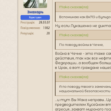
н
я
Maka сказав(ла):
Знахарь
Вспоминаю как Вк713 и Бульд
Користувач
Реєстрація
28.03.07
Ну если Лукашенко не дикта
Повідомлення
1 062
Репутація
20
Maka сказав(ла):
По поводу войны в Чечне,
Война в Чечне - это таже сам
действия, так как все нефт
Федерации...а вообщем больш
в Ирак, а вот граждане нашей
Maka сказав(ла):
А по поводу твоего замечани
национальной безопасности
...и тут Вы Мака неправы...И
предводителем Хусейном вто
агресия...захват мироного го