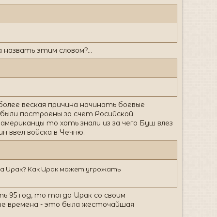
назвать этим словом?...
а более веская причина начинать боевые
были построены за счет Росийской
американцы то хоть знали из за чего Буш влез
ин ввел войска в Чечню.
, а Ирак? Как Ирак может угрожать
ть 95 год, то тогда Ирак со своим
те времена - это была жесточайшая