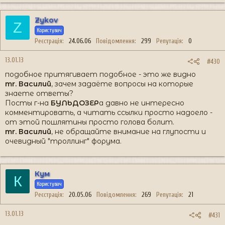
Zykov
Z
Користувач
Реєстрація
24.06.06
Повідомлення
299
Репутація
0
13.01.13
#430
подобное притягивает подобное - это же видно
mr. Василий
, зачем задаёте вопросы на которые
знаете ответы?
Посты г-на
БУЛЬДОЗЕР
а давно не интересно
комментировать, а читать ссылки просто надоело -
от этой пошлятины просто голова болит.
mr. Василий
, не обращайте внимание на глупости и
очевидный "троллинг" форума.
Кум
К
Користувач
Реєстрація
20.05.06
Повідомлення
269
Репутація
21
13.01.13
#431