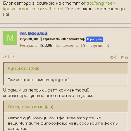
Блог автора зі ссилкою на статтю
http://engineer-
kpi.livejournal.com/35191.html
. Там же цікаві коментарі до
неї
mr. Василий
M
гнусний, але (!) харизматичний провокатор
Користувач
Реєстрація
18.12.06
Повідомлення
178
Репутація
0
29.12.12
#425
Кум сказав(ла):
Там же цікаві коментарі до неї
И одним из первых идёт комментарий
характеризующий всю статью в целом:
Anonymous сказав(ла):
Автор дуб.Коммунизм и фашизм-это разные
вещи.Читайте философов,а не высасывайте факты
из пальца