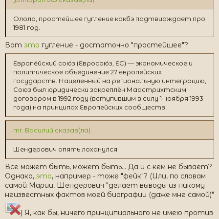
Ололо, простейшее гугление какбэ падтвирждает про
1981 год.
Вот
это
гугление - достаточно "простейшее"?
Европе́йский сою́з (Евросою́з, ЕС) — экономическое и
политическое объединение 27 европейских
государств. Нацеленный на региональную интеграцию,
Союз был юридически закреплён Маастрихтским
договором в 1992 году (вступившим в силу 1 ноября 1993
года) на принципах Европейских сообществ.
mr. Василий сказав(ла):
Шендерович опять лоханулся
Всё может быть, может быть... Да и с кем не бывает?
Однако,
это
, например - тоже "фейк"? (Или, по словам
самой Марии, Шендерович "делает выводы из никому
неизвестных фактов моей биографии (даже мне самой)"
) Я, как бы, ничего принципиального не имею против