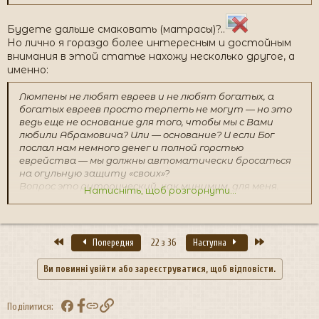
Будете дальше смаковать (матрасы)?..
Но лично я гораздо более интересным и достойным
внимания в этой статье нахожу несколько другое, а
именно:
Люмпены не любят евреев и не любят богатых, а
богатых евреев просто терпеть не могут — но это
ведь еще не основание для того, чтобы мы с Вами
любили Абрамовича? Или — основание? И если Бог
послал нам немного денег и полной горстью
еврейства — мы должны автоматически бросаться
на огульную защиту «своих»?
Вопрос это риторический, как минимум, для меня.
Натисніть, щоб розгорнути...
Тамбовские волки им свои. Тамбовские, питерские,
измайловские, «уралмашевские», люберецкие…
Перший
Останній
Попередня
22 з 36
Наступна
Ви повинні увійти або зареєструватися, щоб відповісти.
Facebook
Посилання
Поділитися: