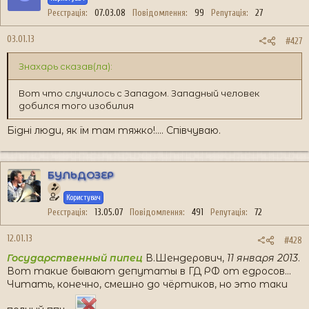
Реєстрація
07.03.08
Повідомлення
99
Репутація
27
03.01.13
#427
Знахарь сказав(ла):
Вот что случилось с Западом. Западный человек
добился того изобилия
Бідні люди, як їм там тяжко!.... Співчуваю.
БУЛЬДОЗЕР
Користувач
Реєстрація
13.05.07
Повідомлення
491
Репутація
72
12.01.13
#428
Государственный пипец
В.Шендерович,
11 января 2013
.
Вот такие бывают депутаты в ГД РФ от едросов...
Читать, конечно, смешно до чёртиков, но это таки