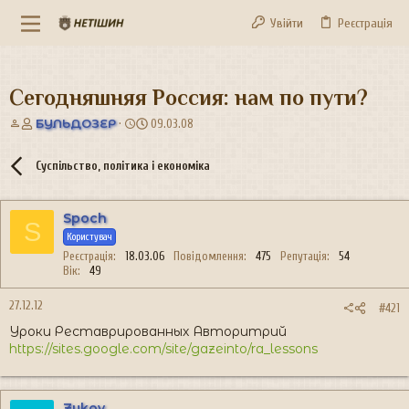
Увійти
Реєстрація
Сегодняшняя Россия: нам по пути?
А
Д
БУЛЬДОЗЕР
09.03.08
в
а
т
т
Суспільство, політика і економіка
о
а
р
с
т
т
Spoch
е
в
S
м
о
Користувач
и
р
Реєстрація
18.03.06
Повідомлення
475
Репутація
54
е
Вік
49
н
н
27.12.12
#421
я
Уроки Реставрированных Авторитрий
https://sites.google.com/site/gazeinto/ra_lessons
Zykov