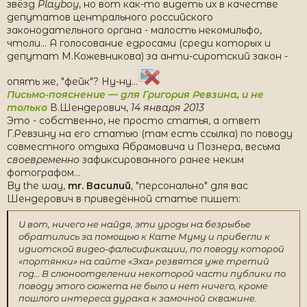
звёзд
Playboy
, но вот как-то видеть их в качестве
депутатов центрального российского
законодательного органа - малость некомильфо,
чтоли... А голосование едросами (среди которых и
депутат М.Кожевникова) за анти-сиротский закон -
опять же, "фейк"? Ну-ну...
Письмо-пояснение — для Григория Ревзина, и не
только
В.Шендерович,
14 января 2013
Это - собственно, не просто статья, а ответ
Г.Ревзину на его статью (там есть ссылка) по поводу
совместного отдыха Абрамовича и Познера, весьма
своевременно
зафиксированного ранее неким
фотографом...
By the way,
mr. Василий
, "персонально" для вас
Шендерович в приведённой статье пишет:
И вот, ничего не найдя, эти уроды на безрыбье
обратились за помощью к Кате Муму и прибегли к
идиотской видео-фальсификации, по поводу которой
«портянки» на сайте «Эха» резвятся уже третий
год… В слюноотделении некоторой части публики по
поводу этого сюжета не было и нет ничего, кроме
пошлого интереса дурака к замочной скважине.