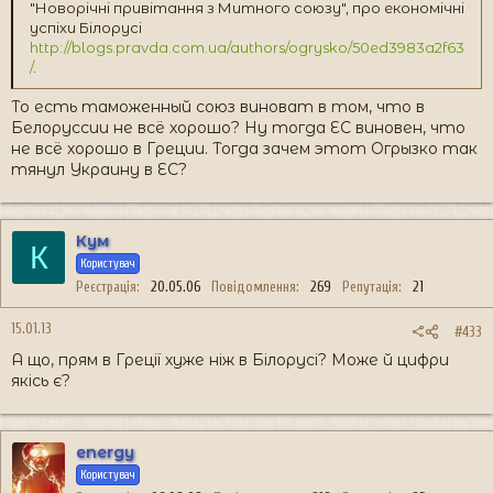
"Новорічні привітання з Митного союзу", про економічні
успіхи Білорусі
http://blogs.pravda.com.ua/authors/ogrysko/50ed3983a2f63
/
.
То есть таможенный союз виноват в том, что в
Белоруссии не всё хорошо? Ну тогда ЕС виновен, что
не всё хорошо в Греции. Тогда зачем этот Огрызко так
тянул Украину в ЕС?
Кум
К
Користувач
Реєстрація
20.05.06
Повідомлення
269
Репутація
21
15.01.13
#433
А що, прям в Греції хуже ніж в Білорусі? Може й цифри
якісь є?
energy
Користувач