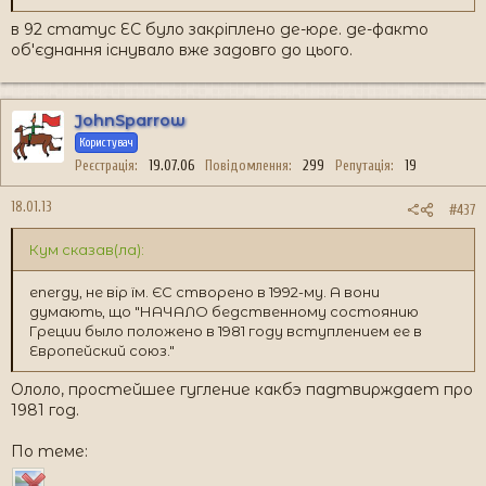
в 92 статус ЕС було закріплено де-юре. де-факто
об'єднання існувало вже задовго до цього.
JohnSparrow
Користувач
Реєстрація
19.07.06
Повідомлення
299
Репутація
19
18.01.13
#437
Кум сказав(ла):
energy, не вір їм. ЄС створено в 1992-му. А вони
думають, що "НАЧАЛО бедственному состоянию
Греции было положено в 1981 году вступлением ее в
Европейский союз."
Ололо, простейшее гугление какбэ падтвирждает про
1981 год.
По теме: