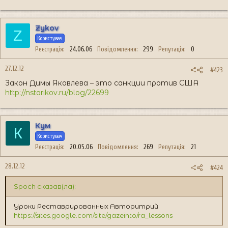
Zykov
Z
Користувач
Реєстрація
24.06.06
Повідомлення
299
Репутація
0
27.12.12
#423
Закон Димы Яковлева – это санкции против США
http://nstarikov.ru/blog/22699
Кум
К
Користувач
Реєстрація
20.05.06
Повідомлення
269
Репутація
21
28.12.12
#424
Spoch сказав(ла):
Уроки Реставрированных Авторитрий
https://sites.google.com/site/gazeinto/ra_lessons