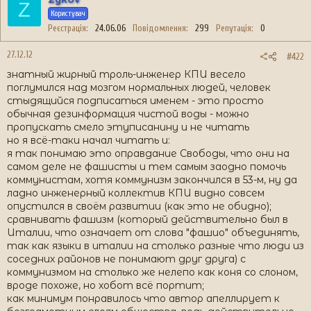
Z
Користувач
Реєстрація
24.06.06
Повідомлення
299
Репутація
0
27.12.12
#422
знатный жирный троль-инженер КПИ весело
поглумился над мозгом нормальных людей, человек
стыдящийся подписаться именем - это просто
обычная дезинформация чистой воды - можно
пропускать смело этуписанину и не читать
но я всё-таки начал читать и:
я так понимаю это оправдание Свободы, что они на
самом деле не фашисты и тем самым заодно помочь
коммунистам, хотя коммунизм закончился в 53-м, ну да
ладно инженерный коллектив КПИ видно совсем
опустился в своём развитии (как это не обидно);
сравнивать фашизм (который действительно был в
Италии, что означает от слова "фашио" объединять,
так как языки в италии на столько разные что люди из
соседних районов не понимают друг друга) с
коммунизмом на столько же нелепо как коня со слоном,
вроде похоже, но хобот всё портит;
как минимум понравилось что автор апеллирует к