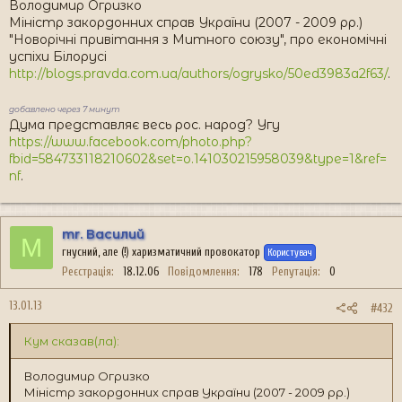
Володимир Огризко
Міністр закордонних справ України (2007 - 2009 рр.)
"Новорічні привітання з Митного союзу", про економічні
успіхи Білорусі
http://blogs.pravda.com.ua/authors/ogrysko/50ed3983a2f63/
.
добавлено через 7 минут
Дума представляє весь рос. народ? Угу
https://www.facebook.com/photo.php?
fbid=584733118210602&set=o.141030215958039&type=1&ref=
nf
.
mr. Василий
M
гнусний, але (!) харизматичний провокатор
Користувач
Реєстрація
18.12.06
Повідомлення
178
Репутація
0
13.01.13
#432
Кум сказав(ла):
Володимир Огризко
Міністр закордонних справ України (2007 - 2009 рр.)