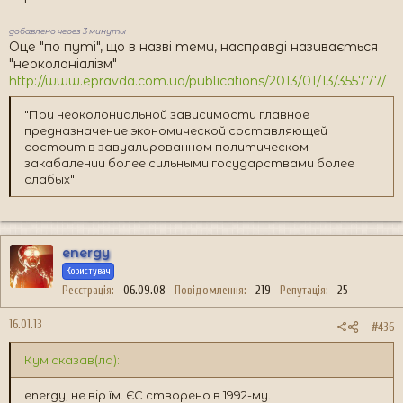
добавлено через 3 минуты
Оце "по путі", що в назві теми, насправді називається
"неоколоніалізм"
http://www.epravda.com.ua/publications/2013/01/13/355777/
"При неоколониальной зависимости главное
предназначение экономической составляющей
состоит в завуалированном политическом
закабалении более сильными государствами более
слабых"
energy
Користувач
Реєстрація
06.09.08
Повідомлення
219
Репутація
25
16.01.13
#436
Кум сказав(ла):
energy, не вір їм. ЄС створено в 1992-му.