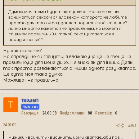
Думаю моя тема будет актуально, можете ли вы
заниматься сексом с человеком которого не любите
просто для того что удовлетворить своё желание?
лично мне это кажется не правильным, но может я
слишком правильный и такой секс щитаеться в
порядке вешей?
Ну как сказать?
На справді ,це як глянути, я вважаю ,що це не тещо не
правильно,це для мене дико. Не знаю як для інших. Деякі
так просто розважаються,а іншим одного разу хватає.
Це суто моя така думка
Можливо і не правильна.
TelweN
T
Користувач
Реєстрація
24.09.08
Повідомлення
88
Репутація
0
24.01.09
#263
мужику - всунуть - висунуть, йому хватає.,аби поє....