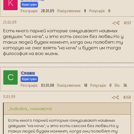
K
Користувач
Реєстрація
28.01.09
Повідомлення
8
Репутація
0
23.02.09
#267
Есть много парней которые охмуривают наивных
девушек "на ночь", и это есть сексом без любви.Но у
таких людей будем момент, когда они полюбят ту
которую не смог взять "на ночь" и будет им тогда
философия на всю жизнь.
Слава
С
Користувач
Реєстрація
03.01.08
Повідомлення
18
Репутація
0
Вік
36
11.03.09
#268
_kulbaba_ сказав(ла):
Есть много парней которые охмуривают наивных
девушек "на ночь", и это есть сексом без любви.Но у
таких людей будем момент, когда они полюбят ту