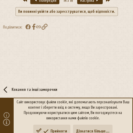
Перший
Останній
Попередня
14 з 18
Наступна
Ви повинні увійти або зареєструватися, щоб відповісти.
Facebook
Посилання
Поділитися:
Кохання та інші заморочки
Сайт використовує файли cookie, які допомагають персоналізувати Ваш
контент і зберегти вхід в систему, якщо Ви зареєстровані.
R
Політика конфіденційності
Дoпoмoга
Продовжуючи користуватися цим сайтом, Ви погоджуєтеся на
S
використання нами файлів cookie.
S
®
Community platform by XenForo
© 2010-2026 XenForo Ltd.
Прийняти
Дізнатися більше....
Переклад:
xen-foro.com.ua