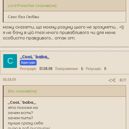
Lord Preacher сказав(ла):
Секс без Любви
можу сказати, що моєму розуму цього не зрозуміти... =))
я не бачу в цій тезі нічого привабливого чи для мене
особисто правдивого... отак от.
_CooL`baba_
C
Користувач
Реєстрація
01.08.08
Повідомлення
6
Репутація
0
06.04.09
#277
ZeL сказав(ла):
_CooL`baba_
,
это похоже на:
зачем есть?
зачем пить?
лучше сразу себе
пулю в лоб пустить!