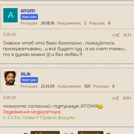
ATOM
A
Користувач
Реєстрація
24.08.06
Повідомлення
2
Репутація
0
12.05.09
#279
Главное чтоб это было безопасно , пользуйтесь
презервативами , и всё будет гуд , а на счёт темки ,
то я думаю можно ))) и без любви !!!
ALik
Користувач
Реєстрація
25.03.09
Повідомлення
920
Репутація
0
13.05.09
#280
полностю согласний і підтримую АТОМА
Зауваження модератора:
п. 5.3.9.a. главы V Правил форума