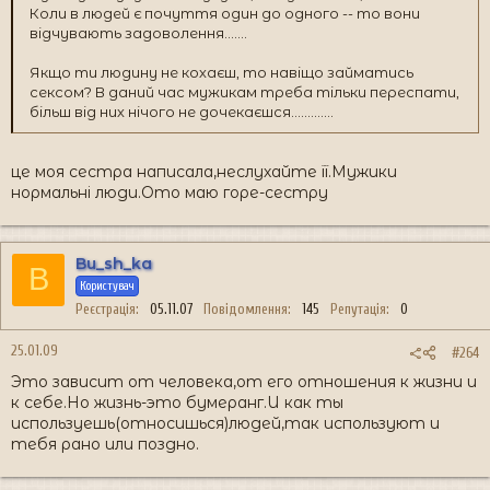
Коли в людей є почуття один до одного -- то вони
відчувають задоволення.......
Якщо ти людину не кохаєш, то навіщо займатись
сексом? В даний час мужикам треба тільки переспати,
більш від них нічого не дочекаєшся.............
це моя сестра написала,неслухайте її.Мужики
нормальні люди.Ото маю горе-сестру
Bu_sh_ka
B
Користувач
Реєстрація
05.11.07
Повідомлення
145
Репутація
0
25.01.09
#264
Это зависит от человека,от его отношения к жизни и
к себе.Но жизнь-это бумеранг.И как ты
используешь(относишься)людей,так используют и
тебя рано или поздно.