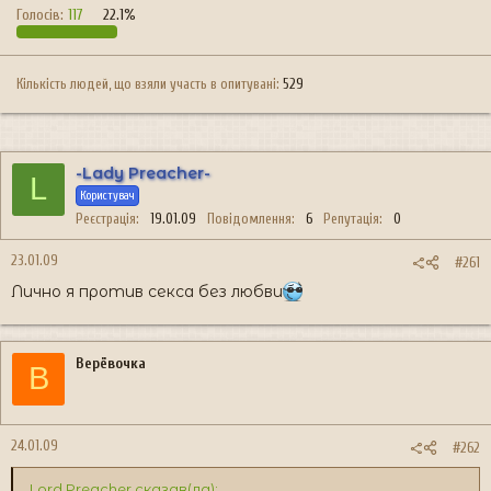
Голосів:
117
22.1%
Кількість людей, що взяли участь в опитувані
529
-Lady Preacher-
L
Користувач
Реєстрація
19.01.09
Повідомлення
6
Репутація
0
23.01.09
#261
Лично я против секса без любви
Верёвочка
В
24.01.09
#262
Lord Preacher сказав(ла):