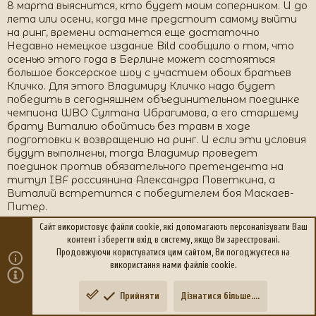
8 марта выяснится, кто будет моим соперником. И до
лета или осени, когда мне предстоит самому выйти
на ринг, времени останется еще достаточно
Недавно немецкое издание Bild сообщило о том, что
осенью этого года в Берлине может состояться
большое боксерское шоу с участием обоих братьев
Кличко. Для этого Владимиру Кличко надо будет
победить в сегодняшнем объединительном поединке
чемпиона WBO Султана Ибрагимова, а его старшему
брату Виталию обойтись без травм в ходе
подготовки к возвращению на ринг. И если эти условия
будут выполнены, тогда Владимир проведет
поединок против обязательного претендента на
титул IBF россиянина Александра Поветкина, а
Виталий встретится с победителем боя Маскаев-
Питер.
Сайт використовує файли cookie, які допомагають персоналізувати Ваш
Объединительный бой между Владимиром Кличко и
контент і зберегти вхід в систему, якщо Ви зареєстровані.
Султаном Ибрагимовым, в котором на кону будут
Продовжуючи користуватися цим сайтом, Ви погоджуєтеся на
стоять принадлежащие боксерам чемпионские
використання нами файлів cookie.
титулы, состоится в Нью-Йорке 23 февраля. Бой
Кличко и Ибрагимова будет первым в тяжелом весе с
Прийняти
Дізнатися більше....
1999 года, когда британец Леннокс Льюис победил
Зверху
Знизу
Холифилда.