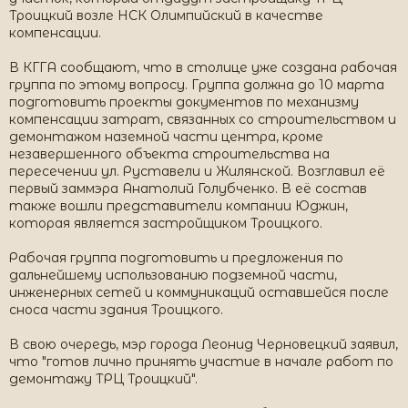
Троицкий возле НСК Олимпийский в качестве
компенсации.
В КГГА сообщают, что в столице уже создана рабочая
группа по этому вопросу. Группа должна до 10 марта
подготовить проекты документов по механизму
компенсации затрат, связанных со строительством и
демонтажом наземной части центра, кроме
незавершенного объекта строительства на
пересечении ул. Руставели и Жилянской. Возглавил её
первый заммэра Анатолий Голубченко. В её состав
также вошли представители компании Юджин,
которая является застройщиком Троицкого.
Рабочая группа подготовить и предложения по
дальнейшему использованию подземной части,
инженерных сетей и коммуникаций оставшейся после
сноса части здания Троицкого.
В свою очередь, мэр города Леонид Черновецкий заявил,
что "готов лично принять участие в начале работ по
демонтажу ТРЦ Троицкий".