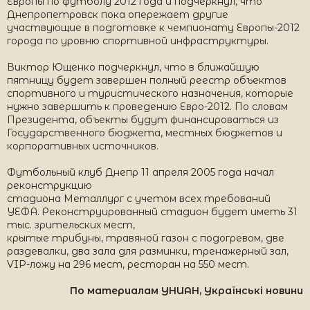
Европы по футболу 2012 года и подчеркнул, что
Днепропетровск пока опережает другие
участвующие в подготовке к чемпионату Европы-2012
города по уровню спортивной инфраструктуры.
Виктор Ющенко подчеркнул, что в ближайшую
пятницу будет завершен полный реестр объектов
спортивного и туристического назначения, которые
нужно завершить к проведению Евро-2012. По словам
Президента, объекты будут финансироваться из
Государственного бюджета, местных бюджетов и
корпоративных источников.
Футбольный клуб Днепр 11 апреля 2005 года начал
реконструкцию
стадиона Металлург с учетом всех требований
УЕФА. Реконструированный стадион будет иметь 31
тыс. зрительских мест,
крытые трибуны, травяной газон с подогревом, две
раздевалки, два зала для разминки, тренажерный зал,
VIP-ложу на 296 мест, ресторан на 550 мест.
По материалам УНИАН, Українські новини​