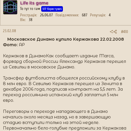
Life its game
То тут то там
VIP Користувач
Реєстрація
26.06.07
Повідомлення
687
Репутація
4
Вік
38
23.02.08
#410
Московское Динамо купило Кержакова 22.02.2008
Фото:
АР
Кержаков в ДинамоКак сообщает издание Marca,
форвард сборной России Александр Кержаков перешел
из Севильи в московское Динамо.
Трансфер футболиста обошелся российскому клубу в
8 млн евро. В Севилью Кержаков перешел из Зенита в
декабре 2006 года, подписав контракт на 5,5 лет. За
переход россиянина испанский клуб заплатил 5 млн
евро.
Переговоры о переходе нападающего в Динамо
начались около месяца назад, но в завершающую
стадию вступили только на этой неделе.
Первоначально бело-голубые предложили за Кержакова