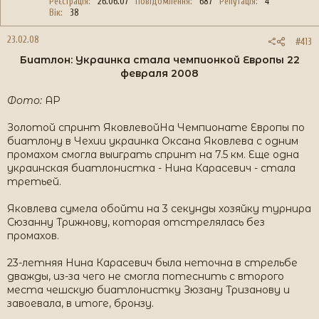
Реєстрація
26.06.07
Повідомлення
687
Репутація
4
Вік
38
23.02.08
#413
Биатлон: Украинка стала чемпионкой Европы 22
февраля 2008​
Фото:
AP
Золотой спринт ЯковлевойНа Чемпионате Европы по
биатлону в Чехии украинка Оксана Яковлева с одним
промахом смогла выиграть спринт на 7.5 км. Еще одна
украинская биатлонистка - Нина Карасевич - стала
третьей.
Яковлева сумела обойти на 3 секунды хозяйку турнира
Сюзанну Трижнову, которая отстрелялась без
промахов.
23-летняя Нина Карасевич была неточна в стрельбе
дважды, из-за чего не смогла потеснить с второго
места чешскую биатлонистку Зюзану Тризанову и
завоевала, в итоге, бронзу.