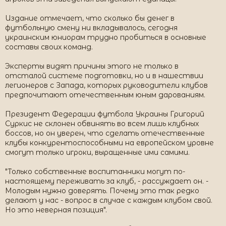
Издание отмечает, что сколько бы денег в
футбольную смену ни вкладывалось, сегодня
украинским юниорам трудно пробиться в основные
составы своих команд.
Эксперты видят причины этого не только в
отсталой системе подготовки, но и в нашествии
легионеров с Запада, которых руководители клубов
предпочитают отечественным юным дарованиям.
Президент Федерации футбола Украины Григорий
Суркис не склонен обвинять во всем лишь клубных
боссов, но он уверен, что сделать отечественные
клубы конкурентоспособными на европейском уровне
смогут только игроки, выращенные ими самими.
"Только собственные воспитанники могут по-
настоящему переживать за клуб, - рассуждает он. -
Молодым нужно доверять. Почему это так редко
делают у нас - вопрос в случае с каждым клубом свой.
Но это неверная позиция".