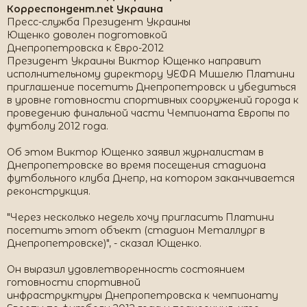
Корреспондент.net Украина
Пресс-служба Президент Украины
Ющенко доволен подготовкой
Днепропетровска к Евро-2012
Президент Украины Виктор Ющенко направит
исполнительному директору УЕФА Мишелю Платини
приглашение посетить Днепропетровск и убедиться
в уровне готовности спортивных сооружений города к
проведению финальной части Чемпионата Европы по
футболу 2012 года.
Об этом Виктор Ющенко заявил журналистам в
Днепропетровске во время посещения стадиона
футбольного клуба Днепр, на котором заканчивается
реконструкция.
"Через несколько недель хочу пригласить Платини
посетить этот объект (стадион Металлург в
Днепропетровске)", - сказал Ющенко.
Он выразил удовлетворенность состоянием
готовности спортивной
инфраструктуры Днепропетровска к чемпионату