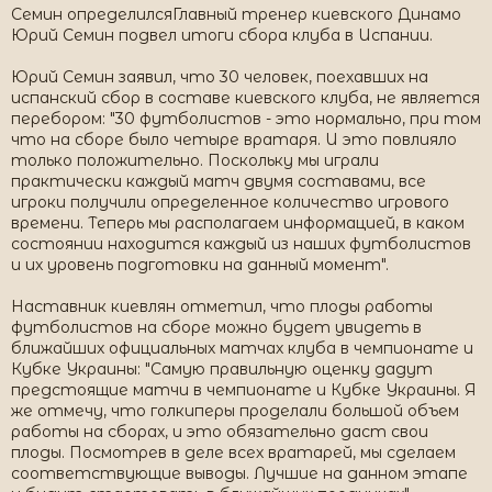
Семин определилсяГлавный тренер киевского Динамо
Юрий Семин подвел итоги сбора клуба в Испании.
Юрий Семин заявил, что 30 человек, поехавших на
испанский сбор в составе киевского клуба, не является
перебором: "30 футболистов - это нормально, при том
что на сборе было четыре вратаря. И это повлияло
только положительно. Поскольку мы играли
практически каждый матч двумя составами, все
игроки получили определенное количество игрового
времени. Теперь мы располагаем информацией, в каком
состоянии находится каждый из наших футболистов
и их уровень подготовки на данный момент".
Наставник киевлян отметил, что плоды работы
футболистов на сборе можно будет увидеть в
ближайших официальных матчах клуба в чемпионате и
Кубке Украины: "Самую правильную оценку дадут
предстоящие матчи в чемпионате и Кубке Украины. Я
же отмечу, что голкиперы проделали большой объем
работы на сборах, и это обязательно даст свои
плоды. Посмотрев в деле всех вратарей, мы сделаем
соответствующие выводы. Лучшие на данном этапе