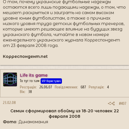
О том, почему украинские футбольные надежды
остаются всего лишь подающими надежды, о том, что
мешает раскрыться и заиграть на самом высоком
уровне юным футболистам, а также о причинах
низкого уровня труда детских футбольных тренеров,
которые имеют решающее влияние на будущих звезд
украинского футбола, читайте в новом номере
еженедельного украинского журнала Корреспондент
от 23 февраля 2008 года.
Корреспондент.net
Life its game
То тут то там
VIP Користувач
Реєстрація
26.06.07
Повідомлення
687
Репутація
4
Вік
38
23.02.08
#407
Семин сформировал обойму из 18-20 человек 22
февраля 2008​
Фото
: Динамомания