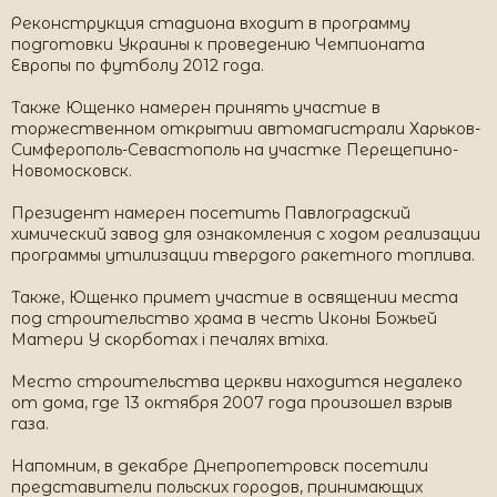
Реконструкция стадиона входит в программу
подготовки Украины к проведению Чемпионата
Европы по футболу 2012 года.
Также Ющенко намерен принять участие в
торжественном открытии автомагистрали Харьков-
Симферополь-Севастополь на участке Перещепино-
Новомосковск.
Президент намерен посетить Павлоградский
химический завод для ознакомления с ходом реализации
программы утилизации твердого ракетного топлива.
Также, Ющенко примет участие в освящении места
под строительство храма в честь Иконы Божьей
Матери У скорботах і печалях втіха.
Место строительства церкви находится недалеко
от дома, где 13 октября 2007 года произошел взрыв
газа.
Напомним, в декабре Днепропетровск посетили
представители польских городов, принимающих