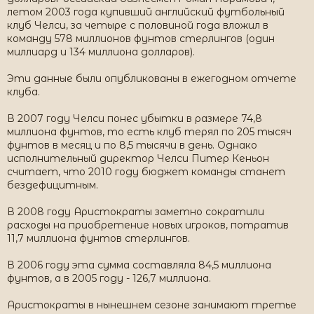
летом 2003 года купивший английский футбольный
клуб Челси, за четыре с половиной года вложил в
команду 578 миллионов фунтов стерлингов (один
миллиард и 134 миллиона долларов).
Эти данные были опубликованы в ежегодном отчете
клуба.
В 2007 году Челси понес убытки в размере 74,8
миллиона фунтов, то есть клуб терял по 205 тысяч
фунтов в месяц и по 8,5 тысячи в день. Однако
исполнительный директор Челси Питер Кеньон
считает, что 2010 году бюджет команды станет
бездефицитным.
В 2008 году Аристократы заметно сократили
расходы на приобретение новых игроков, потратив
11,7 миллиона фунтов стерлингов.
В 2006 году эта сумма составляла 84,5 миллиона
фунтов, а в 2005 году - 126,7 миллиона.
Аристократы в нынешнем сезоне занимают третье