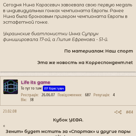
Сегодня Нина Карасевич завоевала свою первую медаль
в индивидуальных гонках чемпионата Европы. Ранее
Нина была бронзовым призером чемпионата Европы в
эстафетной гонке.
Украинские биатлонистки Инна Супрун
финишировала 17-ой, а Лилия Ефремова - 51-й.
По материалам: Наш спорт
Эта же новость на Корреспондент.net​
Life its game
То тут то там
VIP Користувач
Реєстрація
26.06.07
Повідомлення
687
Репутація
4
Вік
38
23.02.08
#414
Кубок УЕФА.​
«
Зенит» будет мстить за «Спартак» и другие пары