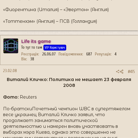
«Фиорентина (Италия) – «Эвертон» (Англия)
«Тоттенхэм» (Англия) – ПСВ (Голландия)
Life its game
То тут то там
VIP Користувач
Реєстрація
26.06.07
Повідомлення
687
Репутація
4
Вік
38
23.02.08
#415
Виталий Кличко: Политика не мешает 23 февраля
2008​
Фото:
Reuters
По-братскиПочетный чемпион WBC в супертяжелом
весе украинец Виталий Кличко заявил, что
продолжает заниматься политической
деятельностью и намерен вновь участвовать в
выборах мэра Киева, однако это совершенно не