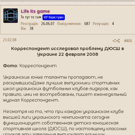
Life its game
То тут то там
VIP Користувач
Реєстрація
26.06.07
Повідомлення
687
Репутація
4
Вік
38
23.02.08
#406
Корреспондент исследовал проблему ДЮСШ в
Украине 22 февраля 2008​
Фото
: Корреспондент
Украинские юные таланты пропадают, не
раскрывшисьДаже лучшие выпускники спортивных
школ украинских футбольных клубов-лидеров, как
правило, ими не востребованы, пишет еженедельный
журнал Корреспондент.
Несмотря на то, что при каждом украинском клубе
высшей лиги украинского чемпионата сегодня
функционирует собственная детско-юношеская
спортивная школа (ДЮСШ), по настоящему классных
игроков эти заведения выпускают единицы.