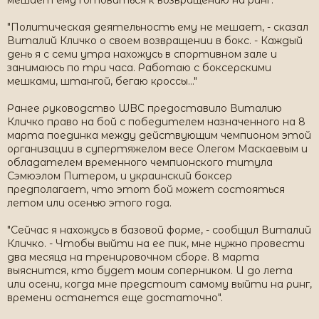
мешает ему готовиться к возвращению на ринг.
"Политическая деятельность ему не мешает, - сказал
Виталий Кличко о своем возвращении в бокс. - Каждый
день я с семи утра нахожусь в спортивном зале и
занимаюсь по три часа. Работаю с боксерскими
мешками, штангой, бегаю кроссы..."
Ранее руководство WBC предоставило Виталию
Кличко право на бой с победителем назначенного на 8
марта поединка между действующим чемпионом этой
организации в супертяжелом весе Олегом Маскаевым и
обладателем временного чемпионского титула
Сэмюэлом Питером, и украинский боксер
предполагает, что этот бой может состояться
летом или осенью этого года.
"Сейчас я нахожусь в базовой форме, - сообщил Виталий
Кличко. - Чтобы выйти на ее пик, мне нужно провести
два месяца на тренировочном сборе. 8 марта
выяснится, кто будет моим соперником. И до лета
или осени, когда мне предстоит самому выйти на ринг,
времени останется еще достаточно".