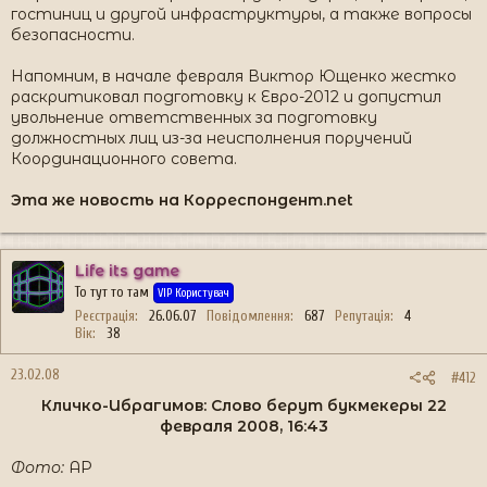
гостиниц и другой инфраструктуры, а также вопросы
безопасности.
Напомним, в начале февраля Виктор Ющенко жестко
раскритиковал подготовку к Евро-2012 и допустил
увольнение ответственных за подготовку
должностных лиц из-за неисполнения поручений
Координационного совета.
Эта же новость на Корреспондент.net
Life its game
То тут то там
VIP Користувач
Реєстрація
26.06.07
Повідомлення
687
Репутація
4
Вік
38
23.02.08
#412
Кличко-Ибрагимов: Слово берут букмекеры 22
февраля 2008, 16:43​
Фото:
AP