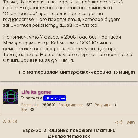
Также, 18 февраля, в понедельник, наблюдательный
совет Национального спортивного комплекса
"Олимпийский" принял решение о создании
государственного предприятия, которое будет
заниматься реконструкцией комплекса.
Напомним, что 7 февраля 2008 года был подписан
Меморандум между Кабмином и ООО Юджин о
демонтаже торгово-развлекательного центра
Троицкий возле Национального спортивного комплекса
Олимпийский в Киев до 1 июня.
По материалам Интерфакс-Украина, 15 минут
Life its game
То тут то там
VIP Користувач
Реєстрація
26.06.07
Повідомлення
687
Репутація
4
Вік
38
22.02.08
#405
Евро-2012: Ющенко покажет Платини
Днепропетровск​