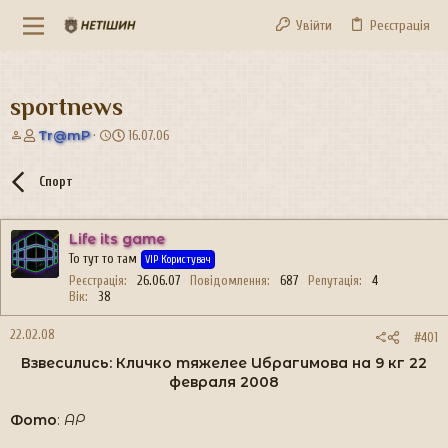
Увійти
Реєстрація
sportnews
А
Д
Tr@mP
16.07.06
в
а
т
т
Спорт
о
а
р
с
т
т
Life its game
е
в
То тут то там
м
о
VIP Користувач
и
р
Реєстрація
26.06.07
Повідомлення
687
Репутація
4
е
Вік
38
н
н
22.02.08
#401
я
Взвесились: Кличко тяжелее Ибрагимова на 9 кг 22
февраля 2008
Фото
:
АР