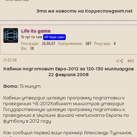
Эта же новость на Корреспондент.net
Life its game
То тут то там
VIP Користувач
Реєстрація
26.06.07
Повідомлення
687
Репутація
4
Вік
38
23.02.08
#411
Кабмин подготовит Евро-2012 за 120-130 миллиардов
22 февраля 2008​
Фото:
15 минут
Кабмин утвердил целевую программу подготовки к
проведению ЧЕ-2012Кабинет министров утвердил
Государственную целевую программу подготовки к
проведению в Украине финала чемпионата Европы по
футболу в 2012 году.
Как сообщил первый вице-премьер Александр Турчинов,