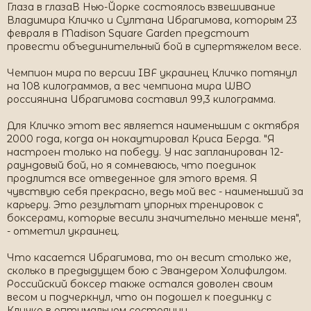
Глаза в глазаВ Нью-Йорке состоялось взвешивание
Владимира Кличко и Султана Ибрагимова, которым 23
февраля в Madison Square Garden предстоит
провести объединительный бой в супертяжелом весе.
Чемпион мира по версии IBF украинец Кличко потянул
на 108 килограммов, а вес чемпиона мира WBO
россиянина Ибрагимова составил 99,3 килограмма.
Для Кличко этот вес является наименьшим с октября
2000 года, когда он нокаутировал Криса Берда. "Я
настроен только на победу. У нас запланирован 12-
раундовый бой, но я сомневаюсь, что поединок
продлится все отведенное для этого время. Я
чувствую себя прекрасно, ведь мой вес - наименьший за
карьеру. Это результат упорных тренировок с
боксерами, которые весили значительно меньше меня",
- отметил украинец.
Что касается Ибрагимова, то он весит столько же,
сколько в предыдущем бою с Эвандером Холифилдом.
Российский боксер также остался доволен своим
весом и подчеркнул, что он подошел к поединку с
Кличко в оптимальном состоянии.