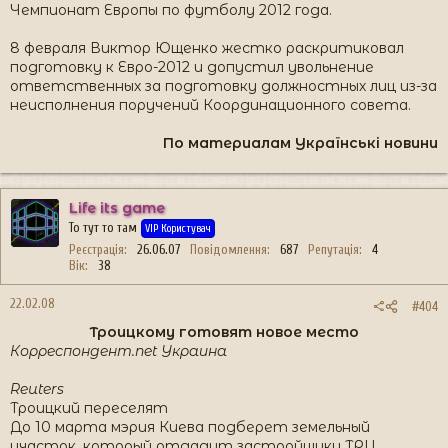
Чемпионат Европы по футболу 2012 года.
8 февраля Виктор Ющенко жестко раскритиковал
подготовку к Евро-2012 и допустил увольнение
ответственных за подготовку должностных лиц из-за
неисполнения поручений Координационного совета.
По материалам Українські новини​
Life its game
То тут то там
VIP Користувач
Реєстрація
26.06.07
Повідомлення
687
Репутація
4
Вік
38
22.02.08
#404
Троицкому готовят новое место
Корреспондент.net Украина
Reuters
Троицкий переселят
До 10 марта мэрия Киева подберет земельный
участок, который отдадут застройщику ТРЦ