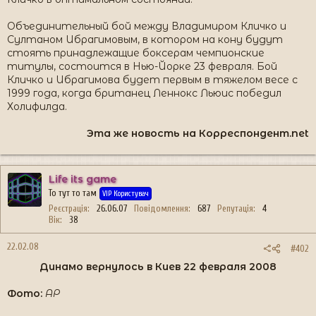
Объединительный бой между Владимиром Кличко и
Султаном Ибрагимовым, в котором на кону будут
стоять принадлежащие боксерам чемпионские
титулы, состоится в Нью-Йорке 23 февраля. Бой
Кличко и Ибрагимова будет первым в тяжелом весе с
1999 года, когда британец Леннокс Льюис победил
Холифилда.
Эта же новость на Корреспондент.net​
Life its game
То тут то там
VIP Користувач
Реєстрація
26.06.07
Повідомлення
687
Репутація
4
Вік
38
22.02.08
#402
Динамо вернулось в Киев 22 февраля 2008​
Фото:
АР