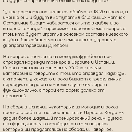
и будут стартовать в ближайших поединках".
"У нас достаточно неплохая обойма из 18-20 игроков, и
именно они и будут выступать в ближайших матчах.
Остальные будут набираться опыта в дубле и во
второй команде", - прокомментировал Семин вопрос о
том, кто будет играть в основном составе киевского
клуба в ближайшем матче чемпионата Украины с
днепропетровским Днепром.
На вопрос о том, кто из молодых футболистов
оправдал надежды тренера в Израиле и Испании,
Семин отказался отвечать: "Сейчас нельзя
категорично говорить о том, кто оправдал надежды,
а кто нет. У каждого игрока бывают определенные
периоды: иногда он немножко лучше выглядит
функционально, а порой его форма далека от
идеальной.
На сборе в Испании некоторые из молодых игроков
проявили себя не так хорошо, как в Израиле. Когда мы
дадим более щадящий тренировочный режим, думаю,
они функционально отойдут от тех нагрузок,
которые им предлагались на сборах, и, наверное,