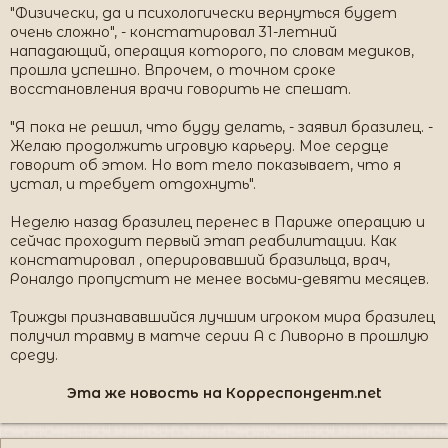
"Физически, да и психологически вернуться будет
очень сложно", - констатировал 31-летний
нападающий, операция которого, по словам медиков,
прошла успешно. Впрочем, о точном сроке
восстановления врачи говорить не спешат.
"Я пока не решил, что буду делать, - заявил бразилец. -
Желаю продолжить игровую карьеру. Мое сердце
говорит об этом. Но вот тело показывает, что я
устал, и требует отдохнуть".
Неделю назад бразилец перенес в Париже операцию и
сейчас проходит первый этап реабилитации. Как
констатировал , оперировавший бразильца, врач,
Роналдо пропустит не менее восьми-девяти месяцев.
Трижды признававшийся лучшим игроком мира бразилец
получил травму в матче серии А с Ливорно в прошлую
среду.
Эта же новость на Корреспондент.net​