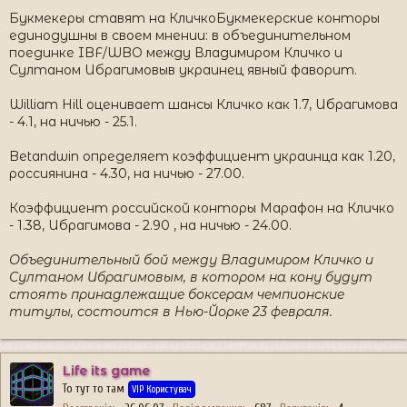
Букмекеры ставят на КличкоБукмекерские конторы
единодушны в своем мнении: в объединительном
поединке IBF/WBO между Владимиром Кличко и
Султаном Ибрагимовыв украинец явный фаворит.
William Hill оценивает шансы Кличко как 1.7, Ибрагимова
- 4.1, на ничью - 25.1.
Betandwin определяет коэффициент украинца как 1.20,
россиянина - 4.30, на ничью - 27.00.
Коэффициент российской конторы Марафон на Кличко
- 1.38, Ибрагимова - 2.90 , на ничью - 24.00.
Объединительный бой между Владимиром Кличко и
Султаном Ибрагимовым, в котором на кону будут
стоять принадлежащие боксерам чемпионские
титулы, состоится в Нью-Йорке 23 февраля.
Life its game
То тут то там
VIP Користувач