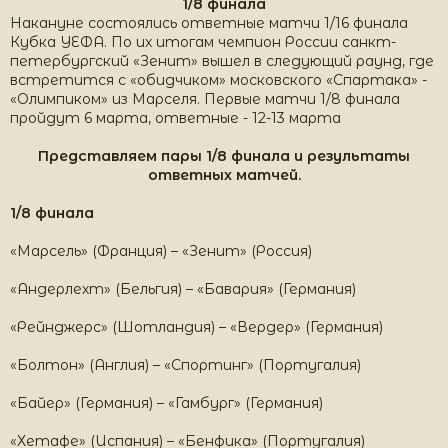
1/8 финала​
Накануне состоялись ответные матчи 1/16 финала
Кубка УЕФА. По их итогам чемпион России санкт-
петербургский «Зенит» вышел в следующий раунд, где
встретится с «обидчиком» московского «Спартака» -
«Олимпиком» из Марселя. Первые матчи 1/8 финала
пройдут 6 марта, ответные - 12-13 марта
Представляем пары 1/8 финала и результаты
ответных матчей.
1/8 финала
«Марсель» (Франция) – «Зенит» (Россия)
«Андерлехт» (Бельгия) – «Бавария» (Германия)
«Рейнджерс» (Шотландия) – «Вердер» (Германия)
«Болтон» (Англия) – «Спортинг» (Португалия)
«Байер» (Германия) – «Гамбург» (Германия)
«Хетафе» (Испания) – «Бенфика» (Португалия)