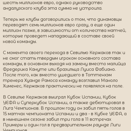
шесть миллионов евро, однако руководство
андалузского клуба эта сумма не устроила.
Теперь же клубы договорились о том, что динамовцы
переводят семь миллионов евро сразу, а еще один
миллион позже, в зависимости от количества матчей,
которые проведет нападающий в составе своей
новой команды.
С момента своего перехода в Севилью Кержаков так и
не смог стать твердым игроком основного состава
команды, в основном выходя на замену вместо малийца
Фредерика Кануте или бразильца Луиса Фабиано.
После того, как вместо ушедшего в Тоттенхэм
тренера Хуанде Рамоса команду возглавил Маноло
Хименес, Кержаков практически не появлялся на поле.
В Севилье Кержаков выиграл Кубок Испании, Кубок
УЕФА и Суперкубок Испании, а также дебютировал в
Лига Чемпионов. В прошлом году он забил пять голов в
15 матчах чемпионата Испании и два - в Кубке УЕФА, а
в нынешнем сезоне забил три гола в 11 встречах
Примеры и один гол в предварительном раунде Лиги
Чемпионов.