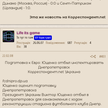
Динамо (Москва, Россия) - 0:0 и Сент-Патриком
(Ирландия) - 1:0.
Эта же новость на Корреспондент.net
Life its game
То тут то там
VIP Користувач
Реєстрація
26.06.07
Повідомлення
687
Репутація
4
Вік
38
22.02.08
#403
Подготовка к Евро: Ющенко отбыл инспектировать
Днепропетровск
Корреспондент.net Украина
fcdnipro.dp.ua
Ющенко оценит подготовку
Днепропетровска
Президент Украины Виктор Ющенко отбыл в
Днепропетровск для ознакомления с ходом
реконструкции стадиона футбольного клуба Днепр.