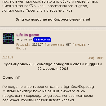
место в чемпионской гонке английского первенства,
имея в активе 55 очков и отставая от лидера,
лондонского Арсенала, на восемь очков.
Эта же новость на Корреспондент.net​
Life its game
То тут то там
VIP Користувач
Реєстрація
26.06.07
Повідомлення
687
Репутація
4
Вік
38
23.02.08
#409
Травмированный Роналдо поведал о своем будущем
22 февраля 2008​
Фото:
AP
Роналдо не знает, вернется ли в футболФорвард
Милана Роналдо пока не решил, сможет ли он
продолжить карьеру, когда восстановится после
серьезной травмы связок левого колена.