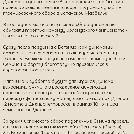
Динамо по дороге в КиевВ четверг киевское Динамо
провело заключительный спарринг в рамках учебно-
тренировочного сбора в испанской Марбелье.
В последнем матче испанского сбора динамовцы
обыграли третью команду ирландского чемпионата -
Богемианс - со счетом 2:1.
Сразу после поединка с Богемиансом динамовцы
отправились в аэропорт и взяли курс на столицу
Украины. Ближе к полуночи самолет с командой Юрия
Семина на борту благополучно приземлился в
аэропорту Борисполь.
Пятница и суббота будут для игроков Динамо
выходными днями, а в воскресенье динамовцы
приступят к непосредственной подготовке к
первому официальному матчу сезона - против Днепра
(2 марта в Днепропетрвоске) в рамках 18-го тура
чемпионата Украины.
За время испанского сбора подопечные Семина провели
еще пять контрольных матчей: с Зенитом (Россия) -
2:2, Белхатовом (Польша) - 2:1, Ростовом (Россия) - 2:2,