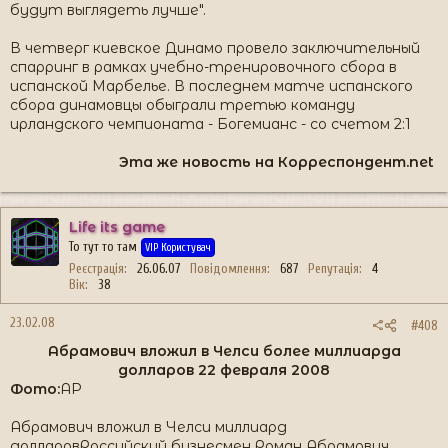
будут выглядеть лучше".
В четверг киевское Динамо провело заключительный
спарринг в рамках учебно-тренировочного сбора в
испанской Марбелье. В последнем матче испанского
сбора динамовцы обыграли третью команду
ирландского чемпионата - Богемианс - со счетом 2:1
Эта же новость на Корреспондент.net
Life its game
То тут то там
VIP Користувач
Реєстрація
26.06.07
Повідомлення
687
Репутація
4
Вік
38
23.02.08
#408
Абрамович вложил в Челси более миллиарда
долларов 22 февраля 2008​
Фото:
AP
Абрамович вложил в Челси миллиард
долларовРоссийский бизнесмен Роман Абрамович,