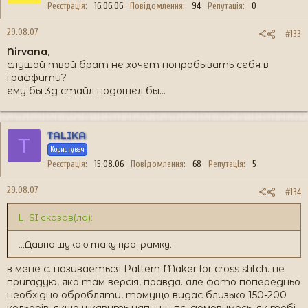
Реєстрація
16.06.06
Повідомлення
94
Репутація
0
29.08.07
#133
Nirvana
,
слушай твой брат не хочет попробывать себя в
граффити?
ему бы 3д стайл подошёл бы...
TALIKA
T
Користувач
Реєстрація
15.08.06
Повідомлення
68
Репутація
5
29.08.07
#134
L_SI сказав(ла):
...Давно шукаю таку програмку.
в мене є. називаеться Pattern Maker for cross stitch. не
пригадую, яка там версія, правда. але фото попередньо
необхідно обробляти, томущо видає близько 150-200