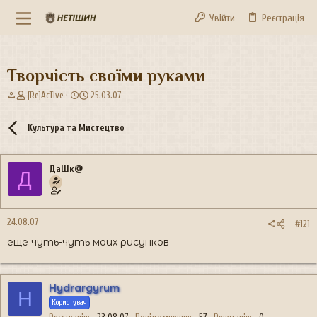
Увійти
Реєстрація
Творчість своїми руками
А
Д
[Re]AcTive
25.03.07
в
а
т
т
Культура та Мистецтво
о
а
р
с
т
т
ДаШк@
е
в
Д
м
о
и
р
е
24.08.07
н
#121
н
еще чуть-чуть моих рисунков
я
Hydrargyrum
H
Користувач