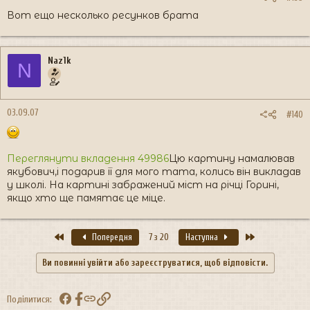
Вот ещо несколько ресунков брата
Naz1k
N
03.09.07
#140
Переглянути вкладення 49986
Цю картину намалював
якубович,і подарив її для мого тата, колись він викладав
у школі. На картині забражений міст на річці Горині,
якщо хто ще памятає це міце.
Перший
Останній
Попередня
7 з 20
Наступна
Ви повинні увійти або зареєструватися, щоб відповісти.
Facebook
Посилання
Поділитися: