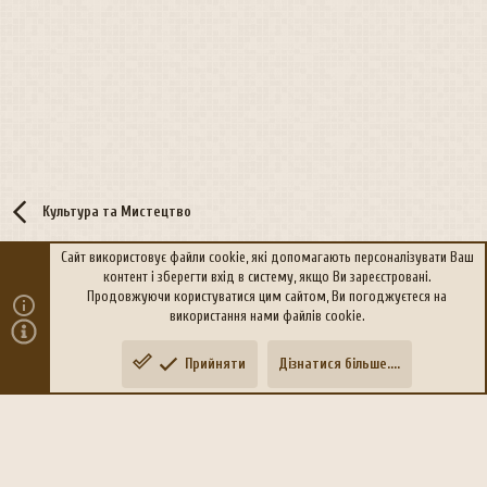
Культура та Мистецтво
Сайт використовує файли cookie, які допомагають персоналізувати Ваш
контент і зберегти вхід в систему, якщо Ви зареєстровані.
R
Політика конфіденційності
Дoпoмoга
Продовжуючи користуватися цим сайтом, Ви погоджуєтеся на
S
використання нами файлів cookie.
S
®
Community platform by XenForo
© 2010-2026 XenForo Ltd.
Прийняти
Дізнатися більше....
Переклад:
xen-foro.com.ua
Зверху
Знизу