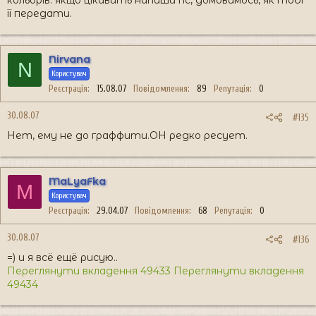
кольорів. якщо цікавить напиши пс, домовимось, як тобі
її передати.
Nirvana
N
Користувач
Реєстрація
15.08.07
Повідомлення
89
Репутація
0
30.08.07
#135
Нет, ему не до граффити.ОН редко ресует.
MaLyaFka
M
Користувач
Реєстрація
29.04.07
Повідомлення
68
Репутація
0
30.08.07
#136
=) и я всё ещё рисую..
Переглянути вкладення 49433
Переглянути вкладення
49434