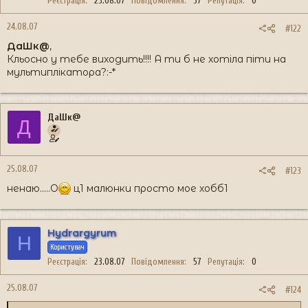
Реєстрація
23.08.07
Повідомлення
57
Репутація
0
24.08.07
#122
ДаШк@
,
Кльосно у тебе виходить!!!! А ти б не хотіла піти на
мультиплікатора?:-*
ДаШк@
Д
25.08.07
#123
ненаю.....O
ц1 малюнки просто мое хобб1
Hydrargyrum
H
Користувач
Реєстрація
23.08.07
Повідомлення
57
Репутація
0
25.08.07
#124