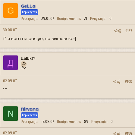
GeLLa
G
Користувач
Реєстрація
29.01.07
Повідомлення
21
Репутація
0
30.08.07
#137
А я вот не рисую, но вышиваю:-[
ДаШк@
Д
02.09.07
#138
***
Nirvana
N
Користувач
Реєстрація
15.08.07
Повідомлення
89
Репутація
0
02.09.07
#139