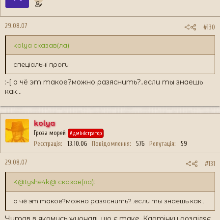
29.08.07
#130
kolya сказав(ла):
спеціальні проги
:-[ а чё эт такое?можно разяснить?..если ты знаешь
как...
kolya
Гроза морей
Адміністратор
Реєстрація
13.10.06
Повідомлення
576
Репутація
59
29.08.07
#131
K@tyshe4k@ сказав(ла):
а чё эт такое?можно разяснить?..если ты знаешь как...
Читав в якомусь журналі, що є таке. Картінку розділяє