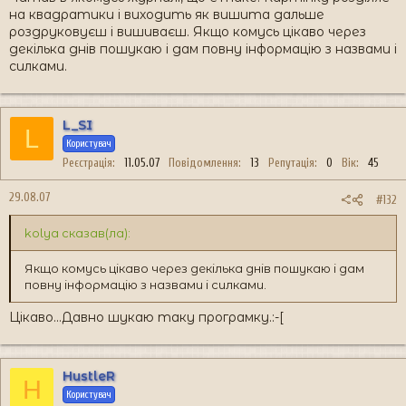
на квадратики і виходить як вишита дальше
роздруковуєш і вишиваєш. Якщо комусь цікаво через
декілька днів пошукаю і дам повну інформацію з назвами і
силками.
L_SI
L
Користувач
Реєстрація
11.05.07
Повідомлення
13
Репутація
0
Вік
45
29.08.07
#132
kolya сказав(ла):
Якщо комусь цікаво через декілька днів пошукаю і дам
повну інформацію з назвами і силками.
Цікаво...Давно шукаю таку програмку.:-[
HustleR
H
Користувач