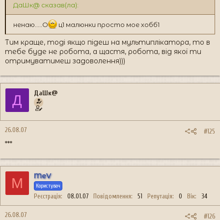
ДаШк@ сказав(ла):
ненаю.....O
ц1 малюнки просто мое хобб1
Тим краще, тоді якщо підеш на мультиплікатора, то в
тебе буде не робота, а щастя, робота, від якої ти
отримуватимеш задоволення)))
ДаШк@
Д
26.08.07
#125
***
MeV
M
Користувач
Реєстрація
08.01.07
Повідомлення
51
Репутація
0
Вік
34
26.08.07
#126