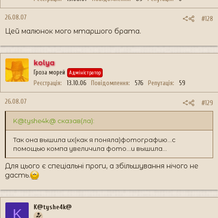
26.08.07
#128
Цей малюнок мого мтаршого брата.
kolya
Гроза морей
Адміністратор
Реєстрація
13.10.06
Повідомлення
576
Репутація
59
26.08.07
#129
K@tyshe4k@ сказав(ла):
Так она вышила их(как я поняла)фотографию...с
помощью компа увеличила фото...и вышила...
Для цього є спеціальні проги, а збільшування нічого не
дасть.
K@tyshe4k@
K