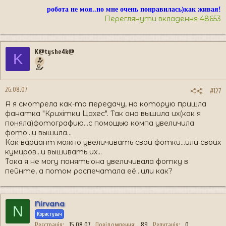
робота не моя..но мне очень понравилась)как живая!
Переглянути вкладення 48653
K@tyshe4k@
K
26.08.07
#127
А я смотрела как-то передачу, на которую пришла
фанатка "Крихітки Цахес". Так она вышила их(как я
поняла)фотографию...с помощью компа увеличила
фото...и вышила...
Как вариант можно увеличивать свои фотки...или своих
кумиров...и вышивать их...
Тока я не могу понять:она увеличивала фотку в
пейнте, а потом распечатала её...или как?
Nirvana
N
Користувач
Реєстрація
15.08.07
Повідомлення
89
Репутація
0