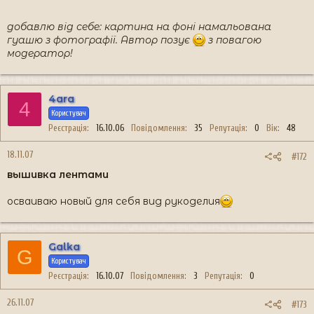
добавлю від себе: картина на фоні намальована
гуашю з фотографії. Автор позує
з повагою
модератор!
4ara
4
Користувач
Реєстрація
16.10.06
Повідомлення
35
Репутація
0
Вік
48
18.11.07
#172
вышивка лентами
осваиваю новый для себя вид рукоделия
Galka
G
Користувач
Реєстрація
16.10.07
Повідомлення
3
Репутація
0
26.11.07
#173