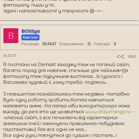
фотошопу. пиши у пс.
Удачі і наполегливості! у творчості @-->--
BOSSya
B
Користувач
Реєстрація
06.04.07
Повідомлення
32
Репутація
0
30.10.07
#169
Я постійно на Demiart заходжу теж не поганий сайт,
багато порад для новачків...точніше для чайників=)))з
фотошопу теж підручників вистачає...У гурского і
Васильєва чудовий є ,кому треба- поділюсь...
З планшетом познайомилась теж недавно -потрібно
було одну роботу зробити.Хотіла навчитися
малювати аніме...На папері ніби виходить(скоро може
викаду ,до речі хто ще цікавиться
www.drawmanga.ru-
-
-класний сайт, є все починаючи від характерних
анімешних очей і закінчуючи правильною побудовою
перспективи) Але все одно не моє...
Все одно руки тягнуться до гуашок і пастель...і