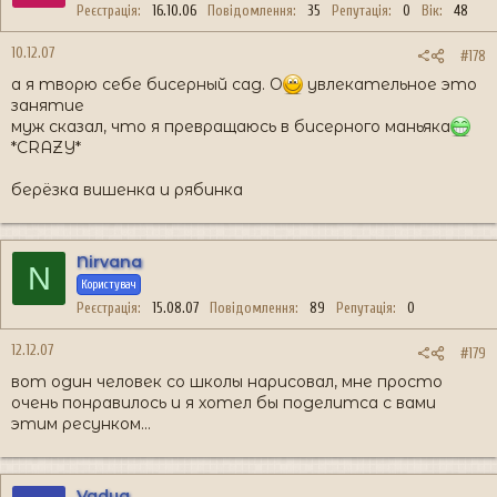
Реєстрація
16.10.06
Повідомлення
35
Репутація
0
Вік
48
10.12.07
#178
а я творю себе бисерный сад. O
увлекательное это
занятие
муж сказал, что я превращаюсь в бисерного маньяка
*CRAZY*
берёзка вишенка и рябинка
Nirvana
N
Користувач
Реєстрація
15.08.07
Повідомлення
89
Репутація
0
12.12.07
#179
вот один человек со школы нарисовал, мне просто
очень понравилось и я хотел бы поделитса с вами
этим ресунком...
Vadya