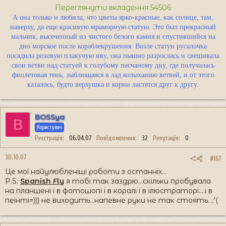
Переглянути вкладення 54506
А она только и любила, что цветы ярко-красные, как солнце, там,
наверху, да еще красивую мраморную статую. Это был прекрасный
мальчик, высеченный из чистого белого камня и спустившийся на
дно морское после кораблекрушения. Возле статуи русалочка
посадила розовую плакучую иву, она пышно разрослась и свешивала
свои ветви над статуей к голубому песчаному дну, где получалась
фиолетовая тень, зыблющаяся в лад колыханию ветвей, и от этого
казалось, будто верхушка и корни ластятся друг к другу.
BOSSya
B
Користувач
Реєстрація
06.04.07
Повідомлення
32
Репутація
0
30.10.07
#167
Це мої найулюбленіші роботи з останніх...
P.S:
Spanish Fly
я тобі так заздрю...скільки пробувала
на планшені і в фотошопі і в коралі і в ілюстраторі....і в
пеінті=))) не виходить...напевне руки не так стоять...:'(