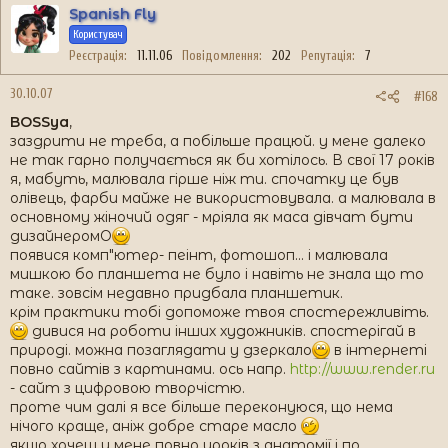
Spanish Fly
Користувач
Реєстрація
11.11.06
Повідомлення
202
Репутація
7
30.10.07
#168
BOSSya
,
заздрити не треба, а побільше працюй. у мене далеко
не так гарно получається як би хотілось. В свої 17 років
я, мабуть, малювала гірше ніж ти. спочатку це був
олівець, фарби майже не використовувала. а малювала в
основному жіночий одяг - мріяла як маса дівчат бути
дизайнеромO
появися комп"ютер- пеінт, фотошоп... і малювала
мишкою бо планшета не було і навіть не знала що то
таке. зовсім недавно придбала планшетик.
крім практики тобі допоможе твоя спостережливіть.
дивися на роботи інших художників. спостерігай в
природі. можна позаглядати у дзеркало
в інтернеті
повно сайтів з картинами. ось напр.
http://www.render.ru
- сайт з цифровою творчістю.
проте чим далі я все більше переконуюся, що нема
нічого краще, аніж добре старе масло
якщо хочеш у мене повно уроків з анатомії і по