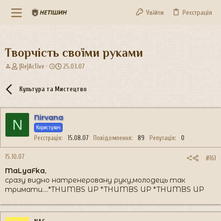
Увійти
Реєстрація
Творчість своїми руками
А
Д
[Re]AcTive
25.03.07
в
а
т
т
Культура та Мистецтво
о
а
р
с
т
т
Nirvana
е
в
N
м
Користувач
о
и
р
Реєстрація
15.08.07
Повідомлення
89
Репутація
0
е
н
15.10.07
#161
н
MaLyaFka
,
я
сразу видно натренеровану руку,молодець так
тримати....*THUMBS UP *THUMBS UP *THUMBS UP