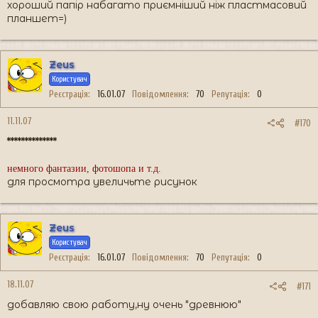
хороший папір набагато приємніший ніж пластмасовий
планшет=)
Zeus
Користувач
Реєстрація
16.01.07
Повідомлення
70
Репутація
0
11.11.07
#170
**************
немного фантазии, фотошопа и т.д.
для просмотра увеличьте рисунок
Zeus
Користувач
Реєстрація
16.01.07
Повідомлення
70
Репутація
0
18.11.07
#171
добавляю свою работу,ну очень "древнюю"