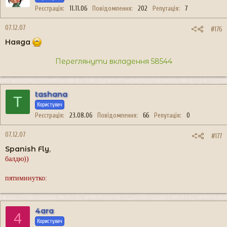
Реєстрація
11.11.06
Повідомлення
202
Репутація
7
07.12.07
#176
Наяда
Переглянути вкладення 58544
tashana
T
Користувач
Реєстрація
23.08.06
Повідомлення
66
Репутація
0
07.12.07
#177
Spanish Fly
,
балдю))
пятиминутко:
4ara
4
Користувач