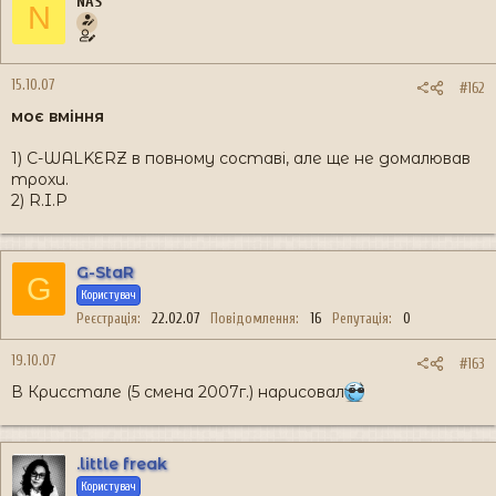
NAS
N
15.10.07
#162
моє вміння
1) C-WALKERZ в повному составі, але ще не домалював
трохи.
2) R.I.P
G-StaR
G
Користувач
Реєстрація
22.02.07
Повідомлення
16
Репутація
0
19.10.07
#163
В Крисстале (5 смена 2007г.) нарисовал
.little freak
Користувач