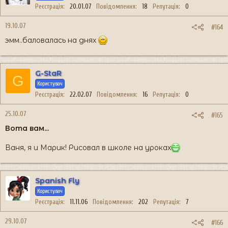
Реєстрація
20.01.07
Повідомлення
18
Репутація
0
19.10.07
#164
эмм..баловалась на днях
G-StaR
G
Користувач
Реєстрація
22.02.07
Повідомлення
16
Репутація
0
25.10.07
#165
Вота вам...
Ваня, я и Марик! Рисовал в школе на уроках
Spanish Fly
Користувач
Реєстрація
11.11.06
Повідомлення
202
Репутація
7
29.10.07
#166