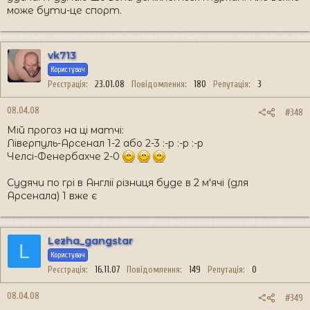
може бути-це спорт.
vk713
Користувач
Реєстрація
23.01.08
Повідомлення
180
Репутація
3
08.04.08
#348
Мій прогоз на ці матчі:
Ліверпуль-Арсенал 1-2 або 2-3 :-p :-p :-p
Челсі-Фенербахче 2-0
Судячи по грі в Англії різниця буде в 2 м'ячі (для
Арсенала) 1 вже є
Lezha_gangstar
L
Користувач
Реєстрація
16.11.07
Повідомлення
149
Репутація
0
08.04.08
#349