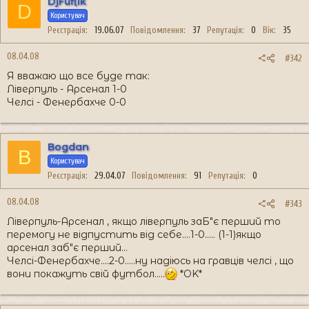
DjFuflik
D
Користувач
Реєстрація
19.06.07
Повідомлення
37
Репутація
0
Вік
35
08.04.08
#342
Я вважаю що все буде так:
Ліверпуль - Арсенал 1-0
Челсі - Фенербахче 0-0
Bogdan
B
Користувач
Реєстрація
29.04.07
Повідомлення
91
Репутація
0
08.04.08
#343
Ліверпуль-Арсенал , якщо ліверпуль заБ"є перший то
перемогу не відпустить від себе....1-0..... (1-1)якщо
арсенал заб"є перший...
Челсі-Фенербахче....2-0.....ну надіюсь на гравців челсі , що
вони покажуть свій футбол.....
*OK*