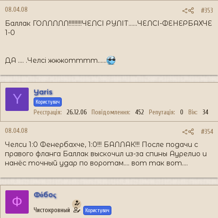
08.04.08
#353
Баллак ГОЛЛЛЛЛ!!!!!!!!!ЧЕЛСІ РУЛІТ......ЧЕЛСІ-ФЕНЕРБАХЧЕ
1-0
ДА .... .Челсі жжжотттт......
Yaris
Y
Користувач
Реєстрація
26.12.06
Повідомлення
452
Репутація
0
Вік
34
08.04.08
#354
Челси 1:0 Фенербахче, 1:0!!! БАЛЛАК!!! После подачи с
правого фланга Баллак выскочил из-за спины Аурелио и
нанёс точный удар по воротам.... вот так вот....
Фόбоς
Ф
Чистокровный
Користувач