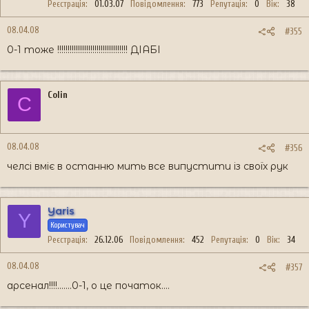
Реєстрація
01.03.07
Повідомлення
773
Репутація
0
Вік
38
08.04.08
#355
0-1 тоже !!!!!!!!!!!!!!!!!!!!!!!!!!!!!!!!!! ДІАБІ
Colin
C
08.04.08
#356
челсі вміє в останню мить все випустити із своїх рук
Yaris
Y
Користувач
Реєстрація
26.12.06
Повідомлення
452
Репутація
0
Вік
34
08.04.08
#357
арсенал!!!!.......0-1, о це початок....