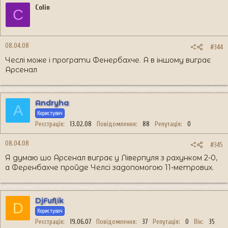
Colin
C
08.04.08
#344
Чеслі може і програти Фенербахче. А в іншому виграє
Арсенал
Andryha
A
Користувач
Реєстрація
13.02.08
Повідомлення
88
Репутація
0
08.04.08
#345
Я думаю шо Арсенал виграє у Ліверпуля з рахунком 2-0,
а Ференбахче пройде Челсі задопомогою 11-метрових.
DjFuflik
D
Користувач
Реєстрація
19.06.07
Повідомлення
37
Репутація
0
Вік
35