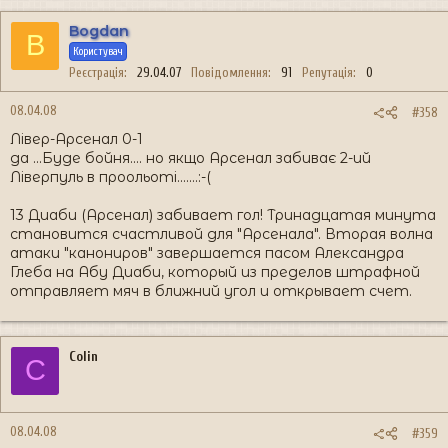
Bogdan
B
Користувач
Реєстрація
29.04.07
Повідомлення
91
Репутація
0
08.04.08
#358
Лівер-Арсенал 0-1
да ...Буде бойня.... но якщо Арсенал забиває 2-ий
Ліверпуль в проольоті.......:-(
13 Диаби (Арсенал) забивает гол! Тринадцатая минута
становится счастливой для "Арсенала". Вторая волна
атаки "канониров" завершается пасом Александра
Глеба на Абу Диаби, который из пределов штрафной
отправляет мяч в ближний угол и открывает счет.
Colin
C
08.04.08
#359