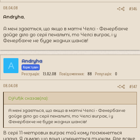
08.04.08
#346
Andryha
,
А мені здається, що якщо в матчі Челсі - Фенербахче
дойде діло до серії пенальті, то Челсі виграє, і у
Фенербахче не буде жодних шансів!
Andryha
A
Користувач
Реєстрація
13.02.08
Повідомлення
88
Репутація
0
08.04.08
#347
DjFuflik сказав(ла):
А мені здається, що якщо в матчі Челсі - Фенербахче
дойде діло до серії пенальті, то Челсі виграє, і у
Фенербахче не буде жодних шансів!
В серії 11-метрових виграє той кому посміхнеться
удача. Я думаю шо вона усміхнеться туркам. Але всяке