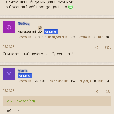
Не знаю, який буде кінцевий рахунок........
Но Арсенал 1оо% пройде далі.....:-p
Фόбоς
Ф
Чистокровный
Користувач
Реєстрація
01.03.07
Повідомлення
773
Репутація
0
Вік
38
08.04.08
#350
Симпотичний початок в Арсенала!!!!
Yaris
Y
Користувач
Реєстрація
26.12.06
Повідомлення
452
Репутація
0
Вік
34
08.04.08
#351
vk713 сказав(ла):
або 2-3