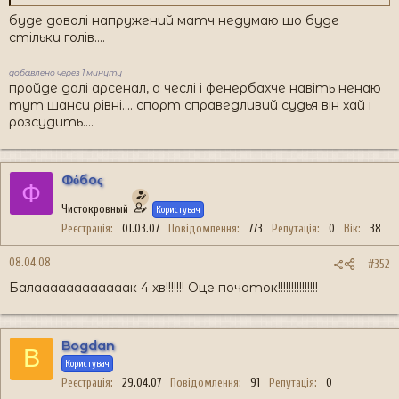
буде доволі напружений матч недумаю шо буде
стільки голів....
добавлено через 1 минуту
пройде далі арсенал, а чеслі і фенербахче навіть ненаю
тут шанси рівні.... спорт справедливий судья він хай і
розсудить....
Фόбоς
Ф
Чистокровный
Користувач
Реєстрація
01.03.07
Повідомлення
773
Репутація
0
Вік
38
08.04.08
#352
Балаааааааааааак 4 хв!!!!!!! Оце початок!!!!!!!!!!!!!!!
Bogdan
B
Користувач
Реєстрація
29.04.07
Повідомлення
91
Репутація
0