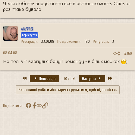
Челсі любить вирустити все в останню мить. Скільки
раз таке бувало
vk713
Користувач
Реєстрація
23.01.08
Повідомлення
180
Репутація
3
08.04.08
#360
На полі в Ліверпулі я бачу 1 команду - в білих майках
)
Перший
Останній
Попередня
18 з 119
Наступна
Ви повинні увійти або зареєструватися, щоб відповісти.
Facebook
Посилання
Поділитися: