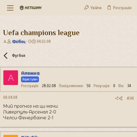
Увійти
Реєстрація
Uefa champions league
А
Д
Фόбоς
04.02.08
в
а
т
т
Футбол
о
а
р
с
т
т
Алежка
е
в
А
м
о
Користувач
и
р
Реєстрація
28.02.08
Повідомлення
50
Репутація
0
Вік
34
е
н
08.04.08
#341
н
Мий прогноз на ци мачи:
я
Ливерпуль-Арсенал 2-0
Челси-Фенербахче 2-1