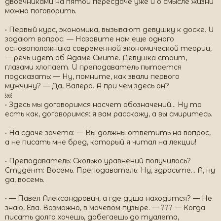
двоечниками на пятой пересдаче уже и о смысле жизни
можно поговорить.
• Первый курс, экономика, вызывают девушку к доске. И
задают вопрос: — Назовите нам еще одного
основоположника современной экономической теории,
— речь идет об Адаме Смите. Девушка стоит,
глазами хлопает. И преподаватель пытается
подсказать: — Ну, помните, как звали первого
мужчину? — Да, Валера. А при чем здесь он?
￼
• Здесь мы договоримся насчет обозначений... Ну то
есть как, договоримся: я вам расскажу, а вы смиритесь.
• На сдаче зачета: — Вы должны ответить на вопрос,
а не писать мне бред, который я читал на лекции!
• Преподаватель: Сколько уравнений получилось?
Студент: Восемь. Преподаватель: Ну, здрасьте... А, ну
да, восемь.
• — Павел Александрович, а где душа находится? — Не
знаю, Ева. Возможно, в мочевом пузыре. — ??? — Когда
писать долго хочешь, добегаешь до туалета,