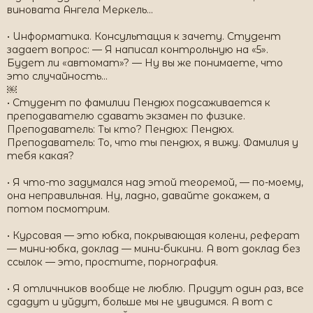
виновата Ангела Меркель...
• Информатика. Консультация к зачету. Студент
задает вопрос: — Я написал контрольную на «5».
Будет ли «автомат»? — Ну вы же понимаете, что
это случайность...
￼
• Студент по фамилии Пендюх подсаживается к
преподавателю сдавать экзамен по физике.
Преподаватель: Ты кто? Пендюх: Пендюх.
Преподаватель: То, что ты пендюх, я вижу. Фамилия у
тебя какая?
• Я что-то задумался над этой теоремой, — по-моему,
она неправильная. Ну, ладно, давайте докажем, а
потом посмотрим.
• Курсовая — это юбка, покрывающая колени, реферат
— мини-юбка, доклад — мини-бикини. А вот доклад без
ссылок — это, простите, порнография.
• Я отличников вообще не люблю. Придут один раз, все
сдадут и уйдут, больше мы не увидимся. А вот с