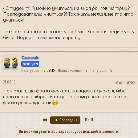
• Студент: А можно учиться, не зная рангов матриц?
Преподаватель: Учиться?! Так жить нельзя, не то что
учиться!
• Что-то я хотел сказать... забыл... Хорошая ведь мысль
была! Ладно, на экзамене спрошу!
Gukcok
Користувач
Реєстрація
18.08.15
Повідомлення
2
Репутація
0
21.08.15
#202
Помітила, що фрази деяких викладачів однакові, ніби
вони на своїх зібраннях один одному свої відмазки та
фрази розповідають
Перший
Попередня
11 з 11
Ви повинні увійти або зареєструватися, щоб відповісти.