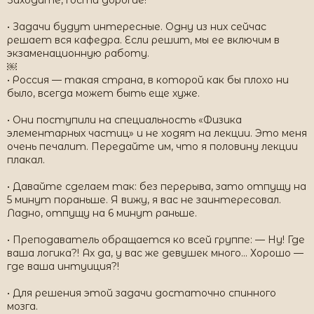
Заходите, гости дорогие!
• Задачи будут интересные. Одну из них сейчас
решает вся кафедра. Если решит, мы ее включим в
экзаменационную работу.
￼
• Россия — такая страна, в которой как бы плохо ни
было, всегда может быть еще хуже.
• Они поступили на специальность «Физика
элементарных частиц» и не ходят на лекции. Это меня
очень печалит. Передайте им, что я половину лекции
плакал.
• Давайте сделаем так: без перерыва, зато отпущу на
5 минут пораньше. Я вижу, я вас не заинтересовал.
Ладно, отпущу на 6 минут раньше.
• Преподаватель обращается ко всей группе: — Ну! Где
ваша логика?! Ах да, у вас же девушек много... Хорошо —
где ваша интуиция?!
• Для решения этой задачи достаточно спинного
мозга.