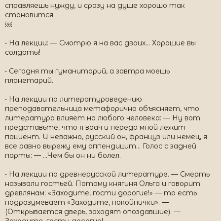
справляешь нужду, и сразу на душе хорошо так
становится.
￼
• На лекции: — Смотрю я на вас двоих... Хорошие вы
солдаты!
• Сегодня ты гуманитарий, а завтра моешь
планетарий.
• На лекции по литературоведению
преподавательница метафорично объясняет, что
литература влияет на любого человека: — Ну вот
представьте, что я врач и передо мной лежит
пациент. И неважно, русский он, француз или немец, я
все равно вырежу ему аппендицит... Голос с задней
парты: — ...Чем бы он ни болел.
• На лекции по древнерусской литературе. — Смерть
называли гостьей. Потому княгиня Ольга и говорит
древлянам: «Заходите, гости дорогие!» — то есть
подразумевает «Заходите, покойнички». —
(Открывается дверь, заходят опоздавшие). —