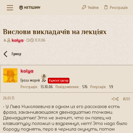
Увійти
Реєстрація
Вислови викладачів на лекціях
А
Д
kolya
11.11.06
в
а
т
т
Гумор
о
а
р
с
т
т
kolya
е
в
м
о
Гроза морей
Адміністратор
и
р
Реєстрація
13.10.06
Повідомлення
576
Репутація
59
е
н
26.01.15
н
#201
я
• У Льва Николаевича в одном из его рассказов есть
фраза, заканчивающаяся двенадцатью точками.
Двенадцатью! Это не значит, что он палец на
клавиатуру положил и вздремнул, нет! Это надо было
бороду поднять, перо в чернила окунуть, потом