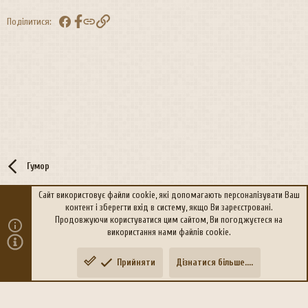
Facebook
Посилання
Поділитися:
Гумор
Сайт використовує файли cookie, які допомагають персоналізувати Ваш
контент і зберегти вхід в систему, якщо Ви зареєстровані.
R
Політика конфіденційності
Дoпoмoга
Продовжуючи користуватися цим сайтом, Ви погоджуєтеся на
S
використання нами файлів cookie.
S
®
Community platform by XenForo
© 2010-2026 XenForo Ltd.
Прийняти
Дізнатися більше....
Переклад:
xen-foro.com.ua
Зверху
Знизу