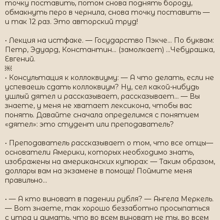
точку поставить, потом снова поднять бороду,
обмакнуть перо в чернила, снова точку поставить —
и так 12 раз. Это авторский труд!
• Лекция на истфаке. — Государство Пэкче... По буквам:
Петр, Эдуард, Константин... (замолкает) ...Чебурашка,
Евгений.
￼
• Консультация к коллоквиуму: — А что делать, если не
успеваешь сдать коллоквиум? Ну, сел какой-нибудь
ушлый дятел и рассказывает, рассказывает... — Вы
знаете, у меня не хватает лексикона, чтобы вас
понять. Давайте сначала определимся с понятием
«дятел»: это студент или преподаватель?
• Преподаватель рассказывает о том, что все отцы—
основатели Америки, которых необходимо знать,
изображены на американских купюрах: — Таким образом,
доллары вам на экзамене в помощь! Поймите меня
правильно...
• — А кто виноват в падении рубля? — Ангела Меркель.
— Вот знаете, так хорошо беззаботно просыпаться
с утра и думать, что во всем виноват не ты, во всем