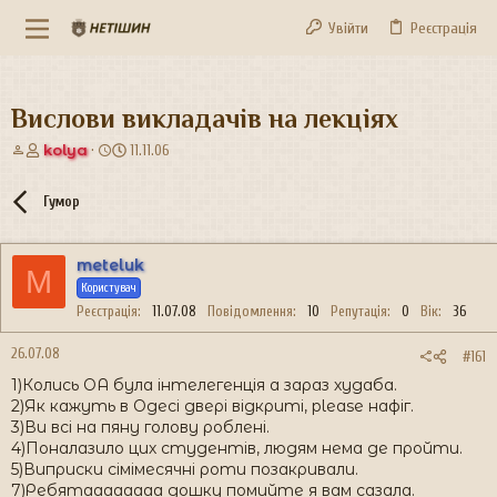
Увійти
Реєстрація
Вислови викладачів на лекціях
А
Д
kolya
11.11.06
в
а
т
т
Гумор
о
а
р
с
т
т
meteluk
е
в
M
м
о
Користувач
и
р
Реєстрація
11.07.08
Повідомлення
10
Репутація
0
Вік
36
е
н
26.07.08
#161
н
1)Колись ОА була інтелегенція а зараз худаба.
я
2)Як кажуть в Одесі двері відкриті, please нафіг.
3)Ви всі на пяну голову роблені.
4)Поналазило цих студентів, людям нема де пройти.
5)Виприски сімімесячні роти позакривали.
7)Ребятаааааааа дошку помийте я вам сазала.