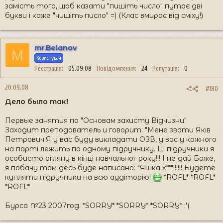
замість того, щоб казати "пишіть число" путає дві
букви і каже "чишіть писло" =) (Клас вмирає від сміху!)
mr.Belanov
M
Користувач
Реєстрація
05.09.08
Повідомлення
24
Репутація
0
20.09.08
#180
Дело было так!
Первые занятия по "Основам захисту Відчизни"
Заходит преподователь и говорит: "Мене звати Яків
Петрович.Я у вас буду викладати ОЗВ, у вас у кожного
на парті лежить по одному підручнику. Ці підручники я
особисто огляну в кінці навчальног року!!! І не дай Боже,
я побачу там десь буде написано: "Яшка х**"!!!!!! Будете
купляти підручники на всю аудіторію!
*ROFL* *ROFL*
*ROFL*
Бурса №23 2007год. *SORRY* *SORRY* *SORRY* :'(