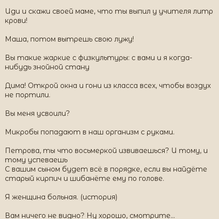
Иди и скажи своей маме, что ты выпил у учителя литр
крови!
Маша, потом вытрешь свою лужу!
Вы такие жаркие с физкультуры: с вами и я когда-
нибудь знойной стану
Дима! Открой окна и гони из класса всех, чтобы воздух
не портили.
Вы меня усвоили?
Микробы попадают в наш организм с руками.
Петрова, ты что восьмеркой извиваешься? И тому, и
тому успеваешь
С вашим сыном будет всё в порядке, если вы найдёте
старый кирпич и шибанёте ему по голове.
Я женщина больная. (история)
Вам ничего не видно? Ну хорошо, смотрите...