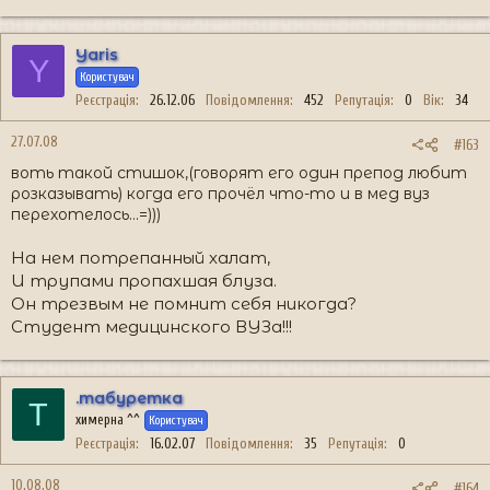
Yaris
Y
Користувач
Реєстрація
26.12.06
Повідомлення
452
Репутація
0
Вік
34
27.07.08
#163
воть такой стишок,(говорят его один препод любит
розказывать) когда его прочёл что-то и в мед вуз
перехотелось...=)))
На нем потрепанный халат,
И трупами пропахшая блуза.
Он трезвым не помнит себя никогда?
Студент медицинского ВУЗа!!!
.табуретка
Т
химерна ^^
Користувач
Реєстрація
16.02.07
Повідомлення
35
Репутація
0
10.08.08
#164