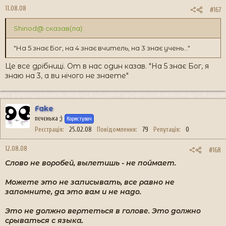
11.08.08
#167
Shinod@ сказав(ла):
"На 5 знає Бог, на 4 знає вчитель, на 3 знає учень..."
Це все дрібниці. От в нас один казав. "На 5 знає Бог, я
знаю на 3, а ви нічого не знаете"
Fake
пєчєнька ;)
Користувач
Реєстрація
25.02.08
Повідомлення
79
Репутація
0
12.08.08
#168
Слово не воробей, вылетишь - не поймает.
Можете это не записывать, все равно не
запомните, да это вам и не надо.
Это не должно вертеться в голове. Это должно
срываться с языка.