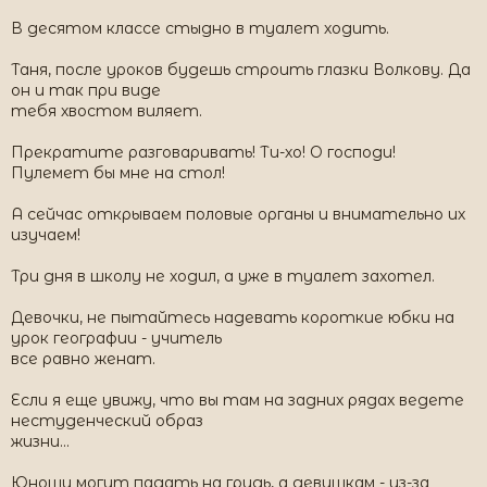
В десятом классе стыдно в туалет ходить.
Таня, после уроков будешь строить глазки Волкову. Да
он и так при виде
тебя хвостом виляет.
Прекратите разговаривать! Ти-хо! О господи!
Пулемет бы мне на стол!
А сейчас открываем половые органы и внимательно их
изучаем!
Три дня в школу не ходил, а уже в туалет захотел.
Девочки, не пытайтесь надевать короткие юбки на
урок географии - учитель
все равно женат.
Если я еще увижу, что вы там на задних рядах ведете
нестуденческий образ
жизни...
Юноши могут падать на грудь, а девушкам - из-за