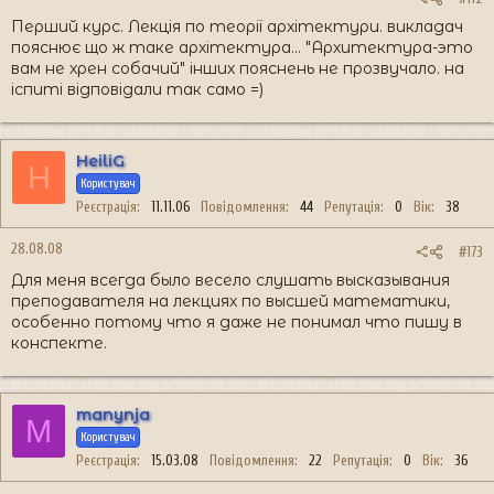
Перший курс. Лекція по теорії архітектури. викладач
пояснює що ж таке архітектура... "Архитектура-это
вам не хрен собачий" інших пояснень не прозвучало. на
іспиті відповідали так само =)
HeiliG
H
Користувач
Реєстрація
11.11.06
Повідомлення
44
Репутація
0
Вік
38
28.08.08
#173
Для меня всегда было весело слушать высказывания
преподавателя на лекциях по высшей математики,
особенно потому что я даже не понимал что пишу в
конспекте.
manynja
M
Користувач
Реєстрація
15.03.08
Повідомлення
22
Репутація
0
Вік
36