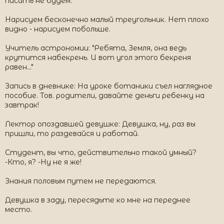
писать не будем.
Нарисуем бесконечно малый треугольник. Нет плохо
видно - нарисуем побольше.
Учитель астрономии: "Ребята, Земля, она ведь
крутится набекрень. И вот угол этого бекреня
равен..."
Запись в дневнике: На уроке ботаники съел наглядное
пособие. Тов. родители, давайте деньги ребенку на
завтрак!
Лектор опоздавшей девушке: Девушка, ну, раз вы
пришли, то раздевайся и работай.
Студент, вы что, действительно такой умный?
-Кто, я? -Ну не я же!
Знания половым путем не передаются.
Девушка в заду, пересядьте ко мне на переднее
место.