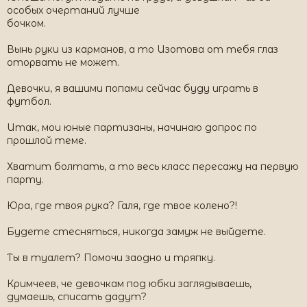
особых очертаний лучше
бочком.
Вынь руки из карманов, а то Изотова от тебя глаз
оторвать не может.
Девочки, я вашими попами сейчас буду играть в
футбол.
Итак, мои юные партизаны, начинаю допрос по
прошлой теме.
Хватит болтать, а то весь класс пересажу на первую
парту.
Юра, где твоя рука? Галя, где твое колено?!
Будете стесняться, никогда замуж не выйдете.
Ты в туалет? Помочи заодно и тряпку.
Кримчеев, че девочкам под юбки заглядываешь,
думаешь, списать дадут?