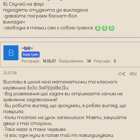
8) Случай на фізрі
підходять студента до викладача
-давайте поіграєм баскет-бол
викладач
-свободні я тільки сам з собою граюся.
~bit~
B
Користувач
Реєстрація
14.06.07
Повідомлення
34
Репутація
0
26.07.08
#162
Вислови в школі моєї математички та класного
керівника 3o3o 3aP}|{aBeJIu
-Від розвязання цієї задачі ви отримаєте нізчим не
зрівнянне задоволення!
-Ви робите вигляд, що зрозуміли, я роблю вигляд, що
повірила.
-Коли толпою на урок запізнилися: Мавпи, закрийте
двері з тієї сторони.
-Таке мале а таке червиве.
-У вас одні мухи в голові тай ті повиздихували.