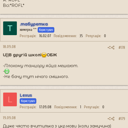
Я:*ROFL*
Всі:*ROFL*
.табуретка
Т
химерна ^^
Користувач
Реєстрація
16.02.07
Повідомлення
35
Репутація
0
18.09.08
#178
И))В другій школі
ОБЖ
-Плохому танцору яйца мешают.
-
-Не бачу тут нічого смішного.
Lexus
L
Користувач
Реєстрація
17.09.08
Повідомлення
1
Репутація
0
19.09.08
#179
Дуже чясто вчитилька з укр.мови (коли замучина)