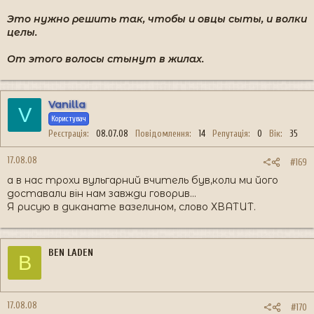
Это нужно решить так, чтобы и овцы сыты, и волки
целы.
От этого волосы стынут в жилах.
Vanilla
V
Користувач
Реєстрація
08.07.08
Повідомлення
14
Репутація
0
Вік
35
17.08.08
#169
а в нас трохи вульгарний вчитель був,коли ми його
доставали він нам завжди говорив...
Я рисую в диканате вазелином, слово ХВАТИТ.
BEN LADEN
B
17.08.08
#170