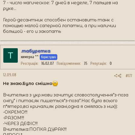
7 - число магическое: 7 дней в неделе, 7 пальцев на
руке...
Герой-десантник способен остановить танк с
помощью малой саперной лопатки, а при наличии
большой - его и закопать
.табуретка
Т
химерна ^^
Користувач
Реєстрація
16.02.07
Повідомлення
35
Репутація
0
12.09.08
#177
Не знаю.Було смішно
Вчителька з укр.мови зачитує словосполучення"з-поза
снігу" і питає,як пишеться"з-поза".Нас було всього
п*ятеро,всі кричали,як різані,одна я сміялась з них)):
-ОКРЕМО!!!
-РАЗОМ!!!
-ЧЕРЕЗ ДЕФІС!!!
Вчителька:ПОПКА ДУРАК!!!