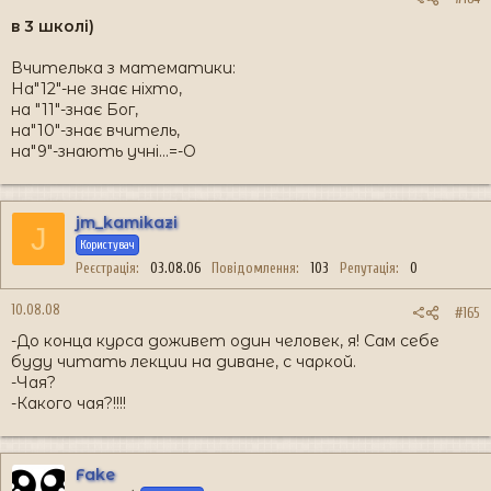
в 3 школі)
Вчителька з математики:
На"12"-не знає ніхто,
на "11"-знає Бог,
на"10"-знає вчитель,
на"9"-знають учні...=-O
jm_kamikazi
J
Користувач
Реєстрація
03.08.06
Повідомлення
103
Репутація
0
10.08.08
#165
-До конца курса доживет один человек, я! Сам себе
буду читать лекции на диване, с чаркой.
-Чая?
-Какого чая?!!!!
Fake