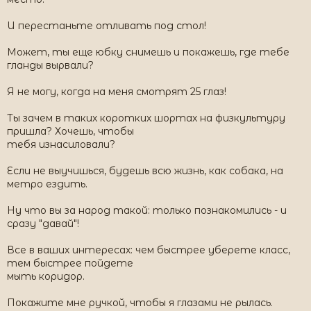
И перестаньте отливать под стол!
Может, ты еще юбку снимешь и покажешь, где тебе
гланды вырвали?
Я не могу, когда на меня смотрят 25 глаз!
Ты зачем в таких коротких шортах на физкультуру
пришла? Хочешь, чтобы
тебя изнасиловали?
Если не выучишься, будешь всю жизнь, как собака, на
метро ездить.
Ну что вы за народ такой: только познакомились - и
сразу "давай"!
Все в ваших интересах: чем быстрее уберете класс,
тем быстрее пойдете
мыть коридор.
Покажите мне ручкой, чтобы я глазами не рылась.