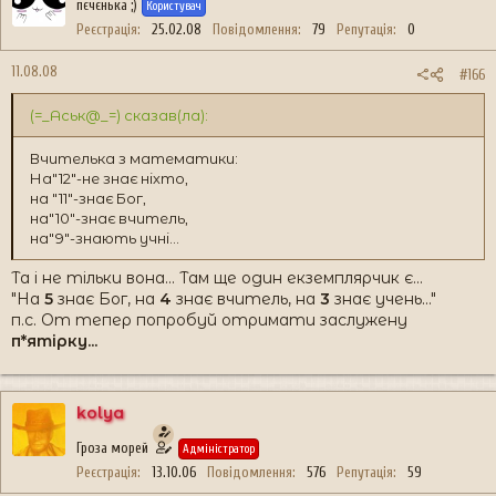
пєчєнька ;)
Користувач
Реєстрація
25.02.08
Повідомлення
79
Репутація
0
11.08.08
#166
(=_Аськ@_=) сказав(ла):
Вчителька з математики:
На"12"-не знає ніхто,
на "11"-знає Бог,
на"10"-знає вчитель,
на"9"-знають учні...
Та і не тільки вона... Там ще один екземплярчик є...
"На
5
знає Бог, на
4
знає вчитель, на
3
знає учень..."
п.с. От тепер попробуй отримати заслужену
п*ятірку...
kolya
Гроза морей
Адміністратор
Реєстрація
13.10.06
Повідомлення
576
Репутація
59