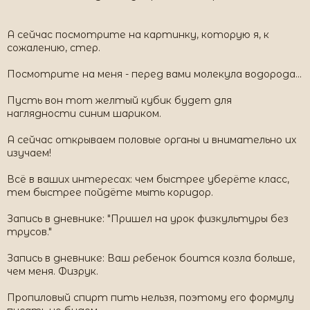
А сейчас посмотрите на картинку, которую я, к
сожалению, стер.
Посмотрите на меня - перед вами молекула водорода...
Пусть вон тот желтый кубик будет для
наглядности синим шариком.
А сейчас открываем половые органы и внимательно их
изучаем!
Всё в ваших интересах: чем быстрее уберёте класс,
тем быстрее пойдёте мыть коридор.
Запись в дневнике: "Пришел на урок физкультуры без
трусов."
Запись в дневнике: Ваш ребенок боится козла больше,
чем меня. Физрук.
Пpопиловый спирт пить нельзя, поэтому его формулу