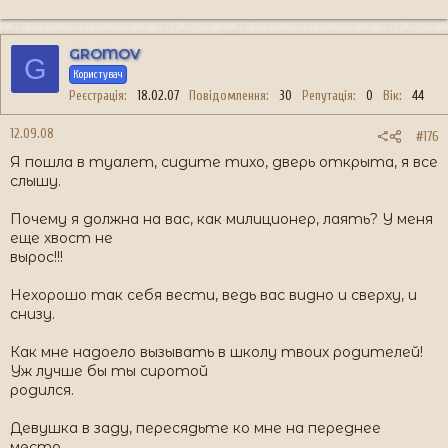
GROMOV
G
Користувач
Реєстрація
18.02.07
Повідомлення
30
Репутація
0
Вік
44
12.09.08
#176
Я пошла в туалет, сидите тихо, дверь открыта, я все
слышу.
Почему я должна на вас, как милиционер, лаять? У меня
еще хвост не
вырос!!!
Нехорошо так себя вести, ведь вас видно и сверху, и
снизу.
Как мне надоело вызывать в школу твоих родителей!
Уж лучше бы ты сиротой
родился.
Девушка в заду, пересядьте ко мне на переднее
место.