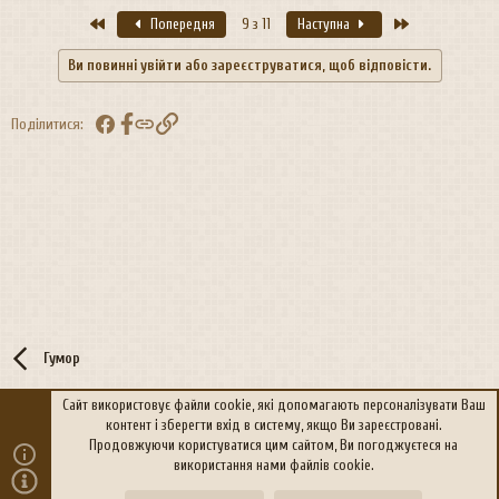
Перший
Останній
Попередня
9 з 11
Наступна
Ви повинні увійти або зареєструватися, щоб відповісти.
Facebook
Посилання
Поділитися:
Гумор
Сайт використовує файли cookie, які допомагають персоналізувати Ваш
контент і зберегти вхід в систему, якщо Ви зареєстровані.
R
Політика конфіденційності
Дoпoмoга
Продовжуючи користуватися цим сайтом, Ви погоджуєтеся на
S
використання нами файлів cookie.
S
®
Community platform by XenForo
© 2010-2026 XenForo Ltd.