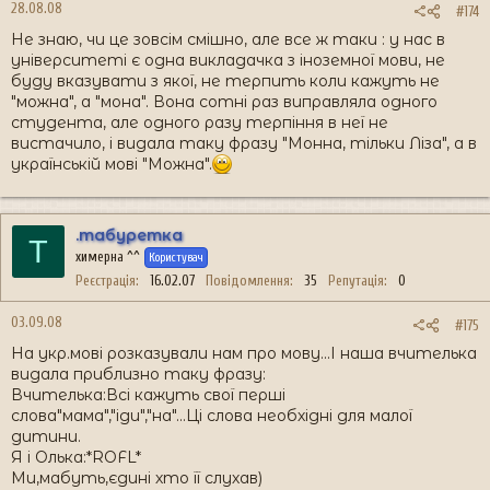
28.08.08
#174
Не знаю, чи це зовсім смішно, але все ж таки : у нас в
університеті є одна викладачка з іноземної мови, не
буду вказувати з якої, не терпить коли кажуть не
"можна", а "мона". Вона сотні раз виправляла одного
студента, але одного разу терпіння в неї не
вистачило, і видала таку фразу "Монна, тільки Ліза", а в
українській мові "Можна".
.табуретка
Т
химерна ^^
Користувач
Реєстрація
16.02.07
Повідомлення
35
Репутація
0
03.09.08
#175
На укр.мові розказували нам про мову...І наша вчителька
видала приблизно таку фразу:
Вчителька:Всі кажуть свої перші
слова"мама","іди","на"...Ці слова необхідні для малої
дитини.
Я і Олька:*ROFL*
Ми,мабуть,єдині хто її слухав)