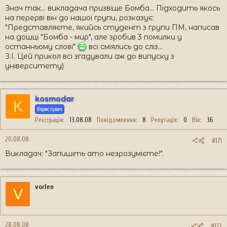
Знач так... викладача призвіще Бомба... Підходить якось
на перерві він до нашої групи, розказує:
"Представляєте, якийсь студент з групи ПМ, написав
на дошці "Бомба - мир", але зробив 3 помилки у
останньому слові"
всі сміялись до сліз...
З.І. Цей прикол всі згадували аж до випуску з
університету)
kosmodar
K
Користувач
Реєстрація
13.08.08
Повідомлення
8
Репутація
0
Вік
36
20.08.08
#171
Викладач: "Запишіть ато незрозумієте!".
vorlen
V
28.08.08
#172