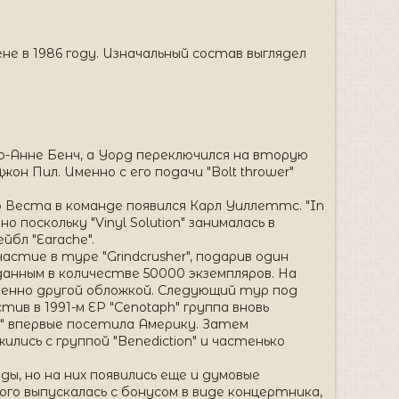
не в 1986 году. Изначальный состав выглядел
Джо-Анне Бенч, а Уорд переключился на вторую
 Пил. Именно с его подачи "Bolt thrower"
 Веста в команде появился Карл Уиллеттс. "In
 поскольку "Vinyl Solution" занималась в
бл "Earache".
астие в туре "Grindcrusher", подарив один
данным в количестве 50000 экземпляров. На
ершенно другой обложкой. Следующий тур под
стив в 1991-м EP "Cenotaph" группа вновь
er" впервые посетила Америку. Затем
лись с группой "Benediction" и частенько
ды, но на них появились еще и думовые
ого выпускалась с бонусом в виде концертника,