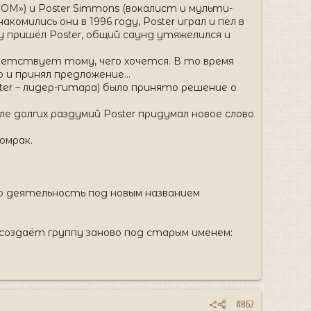
ОМ») и Poster Simmons (вокалист и мульти-
омились они в 1996 году, Poster играл и пел в
пу пришёл Poster, общий саунд утяжелился и
тветствует тому, чего хочется. В то время
го и принял предложение…
oster – лидер-гитара) было принято решение о
е долгих раздумий Poster придумал новое слово
oмрак.
ю деятельность под новым названием
ссоздаёт группу заново под старым именем:
#862