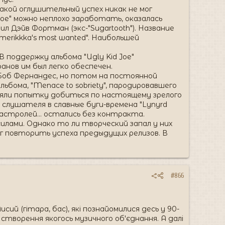
Такой оглушительный успех никак не мог
Joe" можно неплохо заработать, оказалась
л Дэйв Фортман (экс-"Sugartooth"). Название
merikkka's most wanted". Наибольшей
В поддержку альбома "Ugly Kid Joe"
нов им был легко обеспечен.
 Боб Фернандес, но потом на постоянной
ьбома, "Menace to sobriety", пародировавшего
иняли попытку добиться по настоящему зрелого
я слушателя в славные буги-времена "Lynyrd
 с гастролей… остались без контракта.
илами. Однако то ли творческий запал у них
мог повторить успеха предыдущих релизов. В
#866
сий (гітара, бас), які познайомилися десь у 90-
я створення якогось музичного об'єднання. А далі