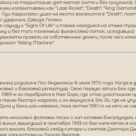
ись на территорию дэт-метал (хотя и без гроулинга). Са
ми коллективами как "Laaz Rockit", "Death", "King Diamond", 
у Луи Каррисалес ушел на место вокалиста в "Death", поэ
о ударника, Дэвида Лозано.
 по саунду к "Signs Of Life" и также находился на стыке т
льку и без того тоненький финансовый поток, исходивший 
зыканты провели на собственные деньги, после чего кома
оект "Killing Machine".
нсен) родился в Лос-Анджелесе 8 июля 1970 года. Когда в д
овый и блюзовый репертуар. Свою первую запись Бек сдел
. В 1989-м он перебрался в Нью-Йорк, где стал участником
 парню быстро надоела, и он вернулся в Эль Эй, где не у
 Дела у Бека шли неважно, пока летом 1991-го на него не 
ть несколько фолковых песен с хип-хоповым бэкграундом,
 винил, вышедший в сентябре 1993-го был напечатан в кол
ого вокала, блюзовой слайд-гитары и сэмплов Доктора Д
мые радиостанции Города Ангелов.