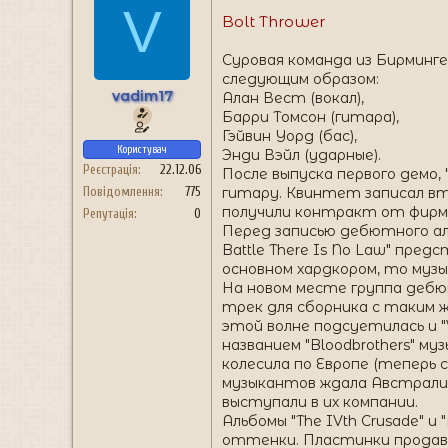
V
Bolt Thrower
Суровая команда из Бирминге
следующим образом:
vadim17
Алан Вест (вокал),
Барри Томсон (гитара),
Гэйвин Уорд (бас),
Користувач
Энди Вэйл (ударные).
Реєстрація
22.12.06
После выпуска первого демо, 
гитару. Квинтет записал вто
Повідомлення
775
получили контракт от фирмы "
Репутація
0
Перед записью дебютного ал
Battle There Is No Law" пред
основном хардкором, то музы
На новом месте группа дебюти
трек для сборника с таким ж
этой волне подсуетилась и "
названием "Bloodbrothers" муз
колесила по Европе (теперь с
музыкантов ждала Австралия и
выступали в их компании.
Альбомы "The IVth Crusade" и
оттенки. Пластинки продавал