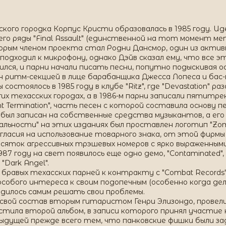
асского городка Корпус Кристи образовалась в 1985 году. 
го ряды "Final Assault" (единственной на тот момент ме
рым членом проекта стал Родни Дансмор, один из акти
подходил к микрофону, однако Дэйв сказал ему, что все э
сился, и парни начали писать песни, попутно подыскивая
 ритм-секцией в лице барабанщика Джесса Лопеса и бас
тоялось в 1985 году в клубе "Ritz", где "Devastation" разог
х техасских городах, а в 1986-м парни записали пятитреко
nt Termination", часть песен с которой составила основу п
л записан на собственные средства музыкантов, а его 
альности" на этих изданиях был проставлен логотип "Zomb
ласия на использование товарного знака, от этой фирмы н
 десяток агрессивных трэшевых номеров с ярко выраженны
 1987 году на свет появилось еще одно демо, "Contaminate
Dark Angel".
бравых техасских парней к контракту с "Combat Records". 
 особого интереса к своим подопечным (особенно когда де
одилось самим решать свои проблемы.
ив свой состав вторым гитаристом Генри Элизондо, провели
стила второй альбом, в записи которого принял участие 
дущей прежде всего тем, что панковские фишки были за