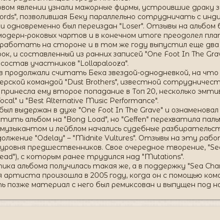
овом явлении узнали мажорные фирмы, устроившие драку з
cords", позволившая Беку параллельно сотрудничать с инд
ти одновременно был переиздан "Loser". Отзывы на альбо
0 модерн-роковых чартов и в конечном итоге преодолел 
работать на стороне и в том же году выпустил еще два ал
-рок, и составленный из ранних записей "One Foot In The Gr
состав участников "Lollapalooza".
ов продолжали считать Бека звездой-однодневкой, на ч
ской командой "Dust Brothers", известной сотрудничество
 принесла ему второе попадание в Топ 20, несколько эмти
al" и "Best Alternative Music Performance".
 был выдержан в духе "One Foot In The Grave" и ознаменов
тить альбом на "Bong Load", но "Geffen" перехватила паль
 музыкантом и лейблом начались судебные разбирательст
должение "Odelay" – "Midnite Vultures". Отзывы на эту ра
 уровня предшественников. Свое очередное творение, "Sea
ad"), с которым ранее трудился над "Mutations".
а альбома получилась такая же, а в поддержку "Sea Cha
артиста произошла в 2005 году, когда он с помощью коман
ь позже материал с него был ремиксован и выпущен под наз