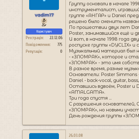
н
Группу основали в начале 19
я
инструменталист, игравший в 
vadim17
группе «АНГАР» и Daniel пред
решено было сменить назван
По прошествии двух лет Dani
Користувач
Poster, занимавшийся ещё и д
Реєстрація
22.12.06
И вот, в начале 1998 года дв
роспуске группы «DYCLIX» и 
Повідомлення
775
Музыкальный материал был на
Репутація
0
- «ЗЛОМРАК», которое и стал
«ЗЛОМРАК» - это имя собстве
В разное время, разные музы
Основатели: Poster Simmons - 
Daniel - back-vocal, guitar, bas
Оставшись вдвоём, Poster и
«AMALGAMA».
Три года спустя …
С разрешения основателей, С
«ЗЛОМРАК», но новыми участ
День рождения группы «ЗЛОМ
26.03.08