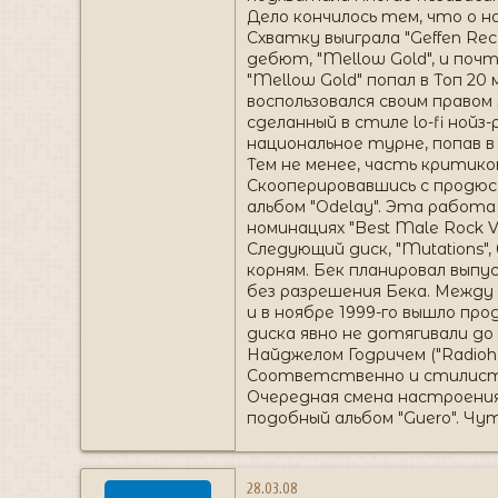
Дело кончилось тем, что о н
Схватку выиграла "Geffen Re
дебют, "Mellow Gold", и поч
"Mellow Gold" попал в Топ 2
воспользовался своим правом 
сделанный в стиле lo-fi нойз
национальное турне, попав в 
Тем не менее, часть критик
Скооперировавшись с продюсер
альбом "Odelay". Эта работа
номинациях "Best Male Rock Voc
Следующий диск, "Mutations",
корням. Бек планировал выпус
без разрешения Бека. Между
и в ноябре 1999-го вышло про
диска явно не дотягивали до
Найджелом Годричем ("Radiohe
Соответственно и стилистик
Очередная смена настроения 
подобный альбом "Guero". Чут
28.03.08