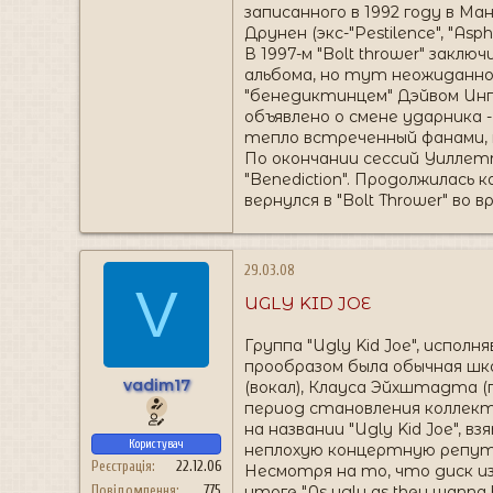
записанного в 1992 году в М
Друнен (экс-"Pestilence", "As
В 1997-м "Bolt thrower" зак
альбома, но тут неожиданно
"бенедиктинцем" Дэйвом Ингр
объявлено о смене ударника 
тепло встреченный фанами, 
По окончании сессий Уиллет
"Benediction". Продолжилась
вернулся в "Bolt Thrower" во 
29.03.08
V
UGLY KID JOE
Группа "Ugly Kid Joe", испол
прообразом была обычная шко
vadim17
(вокал), Клауса Эйхштадта (
период становления коллект
на названии "Ugly Kid Joe", 
Користувач
неплохую концертную репутац
Реєстрація
22.12.06
Несмотря на то, что диск из
итоге "As ugly as they wann
Повідомлення
775