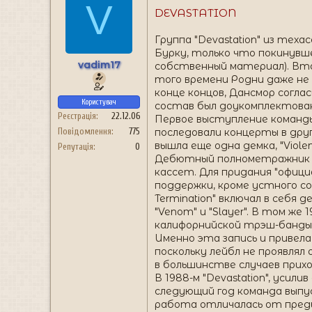
V
DEVASTATION
Группа "Devastation" из тех
Бурку, только что покинувше
vadim17
собственный материал). Вто
того времени Родни даже не 
конце концов, Дансмор согла
Користувач
состав был доукомплектован
Реєстрація
22.12.06
Первое выступление команды сос
последовали концерты в други
Повідомлення
775
вышла еще одна демка, "Viole
Репутація
0
Дебютный полнометражник бы
кассет. Для придания "офици
поддержки, кроме устного сог
Termination" включал в себя
"Venom" и "Slayer". В том же
калифорнийской трэш-банды "
Именно эта запись и привела 
поскольку лейбл не проявлял
в большинстве случаев прих
В 1988-м "Devastation", усил
следующий год команда выпу
работа отличалась от преды