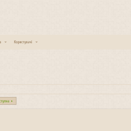
а
Користувачі
ступна