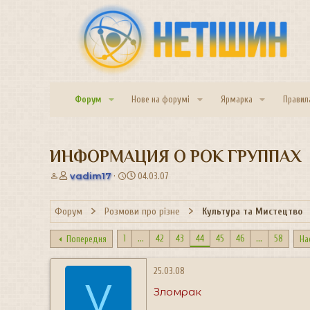
Форум
Нове на форумі
Ярмарка
Правил
ИНФОРМАЦИЯ О РОК ГРУППАХ
А
Д
vadim17
04.03.07
в
а
т
т
Форум
Розмови про різне
Культура та Мистецтво
о
а
р
с
т
т
1
...
42
43
44
45
46
...
58
Попередня
На
е
в
м
о
25.03.08
и
р
V
е
Зломрак
н