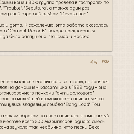
мый конец 80-х группа провела в гастролях по
"Trouble", "Sepultura", а также один раз
тому свой третий альбом "Devastation"
рэша и дэта. К сожалению, эта работа оказалась
от "Combat Records", вскоре прекратился
нда была распущена. Дансмор и Васкес
#863
есятом классе его выгнали из школы, он занялся
ал на домашнем кассетнике в 1988 году – она
 организованного панками "антифолкового"
пускал ни малейшей возможности появиться со
наткнулись владельцы лейбла "Bong Load" Том
 и таким образом на свет появился знаменитый
ичестве всего 500 экземпляров, однако смесь
жона звучала так необычно, что песни Бека