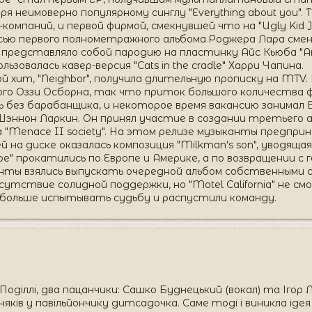
я неимоверно популярному синглу "Everything about you". 
компаний, и первой фирмой, смекнувшей что на "Ugly Kid 
писью первого полнометражного альбома Роджера Лара смени
d" представляло собой пародию на пластинку Айс Кьюба "A
зовалась кавер-версия "Cats in the cradle" Харри Чапина.
й хит, "Neighbor", получила длительную прописку на MTV. 
го Оззи Осборна, так что приток большого количества фа
ь без барабанщика, и некоторое время вакансию занимал
Шэннон Ларкин. Он принял участие в создании третьего ал
 "Menace II society". На этом релизе музыканты предпр
 на диске оказалась композиция "Milkman's son", уводяща
id Joe" прокатились по Европе и Америке, а по возвращении
нты взялись выпускать очередной альбом собственными с
сутствие солидной поддержки, но "Motel California" не с
больше испытывать судьбу и распустили команду.
Поділлі, два пацанчики: Сашко Буднецький (вокал) та Ігор Ли
тняків у павільйончику дитсадочка. Саме тоді і виникла іде