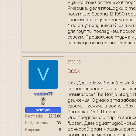
музыканты частенько вторгал
Америке, деля площадки с таки
посетила Европу. В 1990 год
записывали с участием новог
"Idolatry" получился близким
для группы последней, поско
совсем. Прощальное турне му
впоследствии организовали пр
27.03.08
V
BECK
Бек Дэвид Кэмпбелл (позже Ха
стритованием, исполняя фолк
vadim17
называлась "The Banjo Story"
движения. Однако эта забава
своими песнями в рок-клубах.
Користувач
Ротрок и Роб Шнапф.
Реєстрація
22.12.06
Они предложили парню записа
"Loser". Двенадцатидюймовый
Повідомлення
775
фанковой драм-машины, рэпов
Репутація
0
подхватили многие независи