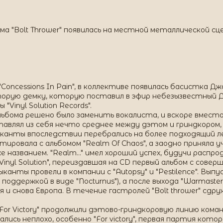
ма "Bolt Thrower" появилась на местной металлической сце
"Concessions In Pain", в коллективе появилась басистка 
рую демку, которую поставил в эфир небезызвестный Джон
Vinyl Solution Records".
ьбома решено было заменить вокалиста, и вскоре вместо
ставлял из себя нечто среднее между дэтом и гриндкором, но
канты впоследствии перебрались на более подходящий лей
ровала с альбомом "Realm Of Chaos", а заодно приняла уч
е названием. "Realm…" имел хороший успех, будучи распро
Vinyl Solution", переиздавшая на CD первый альбом с сов
ыканты провели в компании с "Autopsy" и "Pestilence". Выпу
 поддержкой в виде "Nocturnus"), а после выхода "Warmast
 снова Европа. В течение гастролей "Bolt thrower" сдружи
 "For Victory" продолжили дэтово-гриндкоровую линию коман
ись неплохо, особенно "For victory", первая партия котор