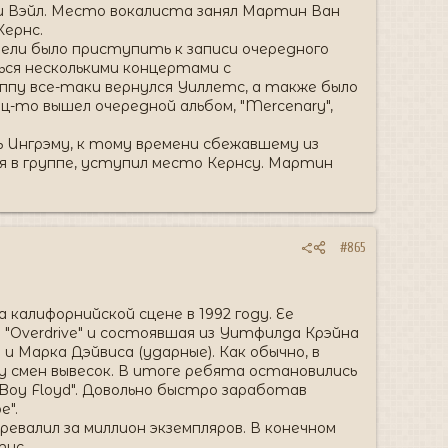
с и Вэйл. Место вокалиста занял Мартин Ван
Кернс.
отели было приступить к записи очередного
ься несколькими концертами с
уппу все-таки вернулся Уиллетс, а также было
ец-то вышел очередной альбом, "Mercenary",
Ингрэму, к тому времени сбежавшему из
йся в группе, уступил место Кернсу. Мартин
#865
а калифорнийской сцене в 1992 году. Ее
 "Overdrive" и состоявшая из Уитфилда Крэйна
и Марка Дэйвиса (ударные). Как обычно, в
у смен вывесок. В итоге ребята остановились
y Boy Floyd". Довольно быстро заработав
e".
ревалил за миллион экземпляров. В конечном
тус.