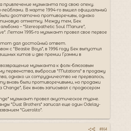
а привлечение музыканта под свою опеку.
и-лейблами. В марте 1994-го вышел официальный
м были достаточно противоречивы, однако
платиновую отметку. Между тем, Бек
ьбома – "Stereopathetic Soul Manure",
ave". Летом 1995-го музыкант провел свое первое
то тот дал достойный ответ.
м с "Beastie Boys", в 1996 году Бек выпустил
вишных хитов и две премии Грэмми в
ал возвращение музыканта к фолк-блюзовым
му первенства, выбросив "Mutations" в продажу
ва, однако их сотрудничество не прервалось,
боту вновь были противоречивыми, но продажи
 Change", Бек вновь записывал с продюсером
nge" музыкант провел акустическое турне.
ды "Dust Brothers" записал еще один Odelay-
ванием "Guerolito".
#864