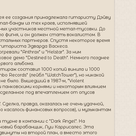
Идея ее создания принадлежала гитаристу Дэйву
тал-банды из тех краев, исполнявшей
вных участников местной метал-тусовки. До
то фигня, и он должен стать вокалистом. В
 остальных партнеров. Спустя некоторое время
-гитариста Эдварда Васкеса.
ревали "Anthrax" и "Helstar". За ним
вое демо "Destined to Death". Немного позднее
ервого альбома.
тираж составил 1000 копий винила и 1000
o Records" (лейбл "WatchTower"), но никакой
е было. Вышедший в 1987-м, "Violent
ми панковскими корнями и некоторым влиянием
d", сделанное под впечатлением от опусов
Сделка, правда, оказалась не очень удачной,
ло касалось финансовых вопросов), и музыкантам
 турне в компании с "Dark Angel". На
новый барабанщик, Луи Каррисалес. Эта
двинуты на второй план, а вместо этого