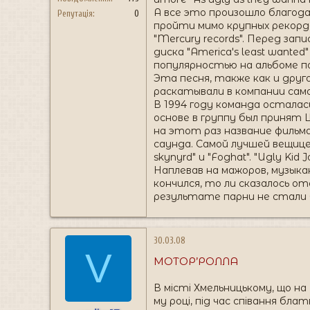
А все это произошло благодар
Репутація
0
пройти мимо крупных рекорд-
"Mercury records". Перед за
диска "America's least wante
популярностью на альбоме поль
Эта песня, также как и друго
раскатывали в компании само
В 1994 году команда осталас
основе в группу был принят 
на этот раз название фильма
саунда. Самой лучшей вещицей
skynyrd" и "Foghat". "Ugly K
Наплевав на мажоров, музыка
кончился, то ли сказалось от
результате парни не стали 
30.03.08
V
МОТОР’РОЛЛА
В місті Хмельницькому, що на 
му році, під час співання бла