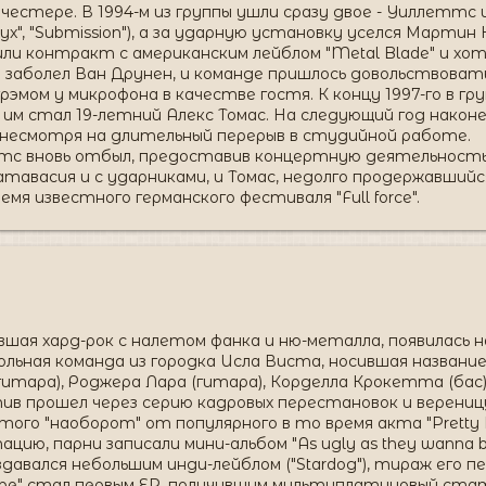
анчестере. В 1994-м из группы ушли сразу двое - Уиллетт
phyx", "Submission"), а за ударную установку уселся Мартин 
лючили контракт с американским лейблом "Metal Blade" и х
 заболел Ван Друнен, и команде пришлось довольствоват
эмом у микрофона в качестве гостя. К концу 1997-го в гр
- им стал 19-летний Алекс Томас. На следующий год након
несмотря на длительный перерыв в студийной работе.
тс вновь отбыл, предоставив концертную деятельность 
 катавасия и с ударниками, и Томас, недолго продержавши
время известного германского фестиваля "Full force".
нявшая хард-рок с налетом фанка и ню-металла, появилась н
льная команда из городка Исла Виста, носившая название
гитара), Роджера Лара (гитара), Корделла Крокетта (бас) 
ив прошел через серию кадровых перестановок и верениц
взятого "наоборот" от популярного в то время акта "Prett
ию, парни записали мини-альбом "As ugly as they wanna b
давался небольшим инди-лейблом ("Stardog"), тираж его пе
a be" стал первым EP, получившим мультиплатиновый ста