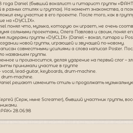
98 года Daniel (бывший вокалист и гитарист группы «ФАНТ
разных стилях и группах). На момент знакомства, а познак
ложил ему участие в его проекте. После того, как в груп
ие на «DYCLIX».
el понял что, музыка, которую он играет, не очень соо
вумя сольными проектами, Олега Павлова и своим, понял е
умя лидерами группы «DYCLIX» (Daniel – вокал, гитара и P
создании новой группы, играющей и звучащей по-новому.
писан совместными усилиями а слова написал Poster. Посл
о названием группы.
нное и произносится, делая ударение на первый слог – зл
канты принимали участие в группе
vocal, lead-guitar, keyboards, drum-machine.
s, drum-machine.
 Daniel решают изменить стиль и продолжать музыкальну
ергей (Серж, ныне Screamer), бывший участник группы, во
никами.
РАК» 28.06.98