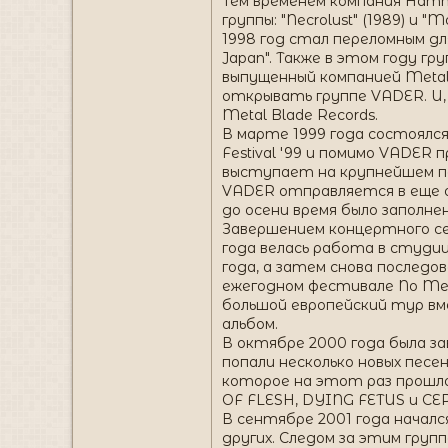
Тем временем компания Hamme
группы: "Necrolust" (1989) и "Mo
1998 год стал переломным дл
Japan". Также в этом году гр
выпущенный компанией Metal 
открывать группе VADER. И, 
Metal Blade Records.
В марте 1999 года состоялся
Festival '99 и помимо VADER
выступает на крупнейшем по
VADER отправляется в еще о
до осени время было заполне
Завершением концертного се
года велась работа в студии 
года, а затем снова послед
ежегодном фестивале No Me
большой европейский тур в
альбом.
В октябре 2000 года была за
попали несколько новых песе
которое на этот раз прошло
OF FLESH, DYING FETUS и C
В сентябре 2001 года начал
других. Следом за этим груп