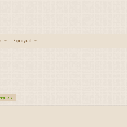
а
Користувачі
ступна