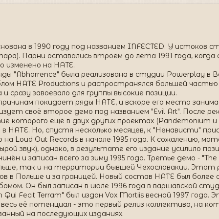
ована в 1990 году под названием INFECTED. У истоков стоял
итара). Парни оставались втроём до лета 1991 года, когда 
о изменено на HATE.
ы "Abhorrence" была реализована в студии Powerplay в 
ом НАТЕ Productions и распространялся большей частью 
и сразу завоевало для группы высокие позиции.
 причинам покидает ряды НАТЕ, и вскоре его место занимает
изует своё второе демо под названием "Evil Art". После 
е которого ещё в двух других проектах (Pandemonium и I
в НАТЕ. Но, спустя несколько месяцев, к "Ненависти" пр
на Loud Out Records в начале 1995 года. К сожалению, ма
рой звук), однако, в результате его издание усилило пози
ён и записан всего за зиму 1995 года. Третье демо - "The 
ольше, так и на территории бывшей Чехословакии. Этот 
ов в Польше и за границей. Новый состав НАТЕ был более 
мом. Он был записан в июле 1996 года в варшавской студ
Qui Fecit Terram" был издан Vox Mortiis весной 1997 го
весь её потенциал - это первый релиз коллектива, на к
анный на последующих изданиях.