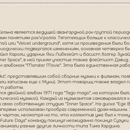
Кельна является ведущей авангардной рок-группой периода 
понятиям рок'н'ролла. Тяготеющих больше к классической
ой или "Velvet underground", хотя их произведения были б
иодически подвергался изменениям, основная четверка 
л Кароли, ударник Яки Либезейт и басист Холгер Зукай.
ner Space", в ней принял участие также флейтист Дэвид 
м альбомом "Monster Movie". Эта была единственная раб
.
cks", представлявшим собой сборник музыки к фильмам, поя
были записаны еще с Муни). Этот товарищ также владел г
ыт работы.
ся двойной альбом 1971 года "Tago mago", на котором б
ической музыкой. Каждый из музыкантов самовыражался ка
и свою собственную студию "Inner Space". На диске "Ege 
впервые использован прообраз современной драм-машины.
х чартах, несмотря на то, что коллектив уже был к тому
 "Future Days" команду покинул неожиданно покинул Сузуки
занимали разные другие личности типа Тима Хардина.