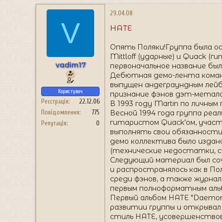
29.04.08
V
HATE
Опять Поляки!Группа была осн
Mittloff (ударные) и Quack (г
vadim17
первоначальное название был
Дебютная демо-лента команд
выпущен андеграундным лейбл
Користувач
признание фэнов дэт-метала 
Реєстрація
22.12.06
В 1993 году Martin по личным
Весной 1994 года группа реал
Повідомлення
775
гитаристом Quack'ом, участи
Репутація
0
выполнять свои обязанности 
демо коллектива было издано 
(технические недостатки, сы
Следующий материал был сочин
и распространялось как в П
среди фэнов, а также журнал
первым полноформатным альбо
Первый альбом НАТЕ "Daemon 
развитии группы и открывал 
стиль НАТЕ, усовершенствов