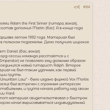
#904
и Adam the First Sinner (гитара, вокал),
состав дополнил Martin (бас). А в конце года
Варшаве летом 1992 года. Материал был
в польском подземелье. Демо получило широкое
 Daniel (бас, вокал).
рекорд-сессии команда расстаётся и с
mperator) не позволяло ему должным образом
исоединился новый гитарист Ralph. Второе
териал не был таким удачным, как первый
ции группы.
Unwritten Law" - было издано фирмой Vox Mortiis
релиз был встречен с огромным интересом
стабильным, и группа начала работу над своим
ии Hard.
да. Этот материал свидетельствовал о быстром
отором начал вырисовываться индивидуальный