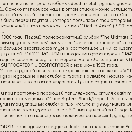
 отвечая на вопрос о любимых death metal группах, уп
 Однако теперь все чаще в этом списке можно услышат
щая свой высокий статус на протяжении многих лет. Они 
были первой группой, которая появилась с той стороны 
омпанией, в то время как их демо "Morbid Reich" (1990) 
l.
1986 году. Первый полноформатный альбом "The Ultimate In
вым брутальным альбомом из-за "железного занавеса", кот
ано большое европейское турне, состоявшее из 40 концер
лу, группой BOLT THROWER и шведскими дэтстерами GRA
уппы состоялось уже в Америке. Более 30 концертов VA
E, SUFFOCATION и DISMEMBER в мае-июне 1993 года.
эйблом и группой привело к прекращению контракта, и VA
 два недооцененных альбома: "Sothis" на лэйбле Repulse Re
R пришлось много гастролировать. Группа ездила в туры
и при постоянно падающей популярности стиля death me
нтракт с немецким лэйблом System Shock/Impact Records, 
 три успешных альбома: "De Profundis" (1995), "Future Of The
чень много концертов. Более 350 выступлений за 3 года
 появляясь на страницах металлической прессы. Группу п
ADER стал одним из ведущих death metal коллективов Ев