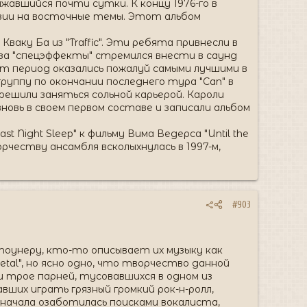
лжавшийся почти сутки. К концу 1976-го в
азии на восточные темы. Этот альбом
аку Ба из "Traffic". Эти ребята привнесли в
я за "спецэффекты" стремился внести в саунд
т период оказались пожалуй самыми лучшими в
 группу по окончании последнего тура "Can" в
 решили заняться сольной карьерой. Кароли
новь в своем первом составе и записали альбом
t Night Sleep" к фильму Вима Ведерса "Until the
орчеству ансамбля всколыхнулась в 1997-м,
#903
тоунеру, кто-то описывает их музыку как
al", но ясно одно, что творчество данной
и трое парней, тусовавшихся в одном из
ших играть грязный громкий рок-н-ролл,
го начала озаботилась поисками вокалиста,