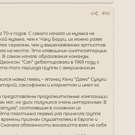
#902
70-х годов. С самого начала их музыка не
 музыке, чем к Чаку Берри, их можно разве
олее серьезны, чем у вышеназванных артистов.
была на месте. Это клавишник-синтезаторщик
 В самом начале образования команды,
Джонсон. "Can" дебютировали в 1969 году с
ота того периода группы с американским
вился новый певец – японец Кени "Дамо" Сузуки
итарой, саксофоном и кларнетом и имел за
ыли представлены продолжительные композиции
к мог, но диск получился очень интересным. В
Bamyasi", состоявшим в основном из
 Эта пластинка первый раз принесла группе
 времени признан слушателями в Европе и
. Сначала обязанности вокалиста взял на себя