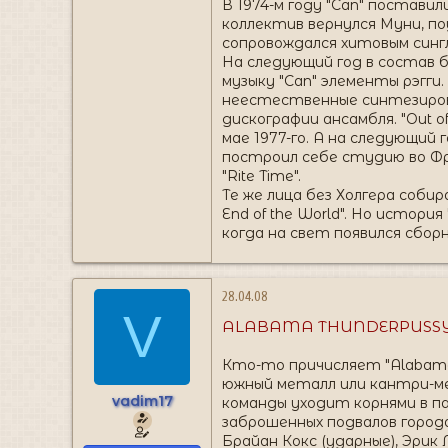
В 1974-м году "Can" постави
коллектив вернулся Муни, п
сопровождался хитовым сингл
На следующий год в состав б
музыку "Can" элементы рэгги
неестественные синтезирова
дискографии ансамбля. "Out o
мае 1977-го. А на следующий
построил себе студию во Фра
"Rite Time".
Те же лица без Холгера собира
End of the World". Но истори
когда на свет появился сборн
28.04.08
V
ALABAMA THUNDERPUSS
Кто-то причисляет "Alabama
южный металл или кантри-ме
vadim17
команды уходит корнями в па
заброшенных подвалов города
Брайан Кокс (ударные), Эрик 