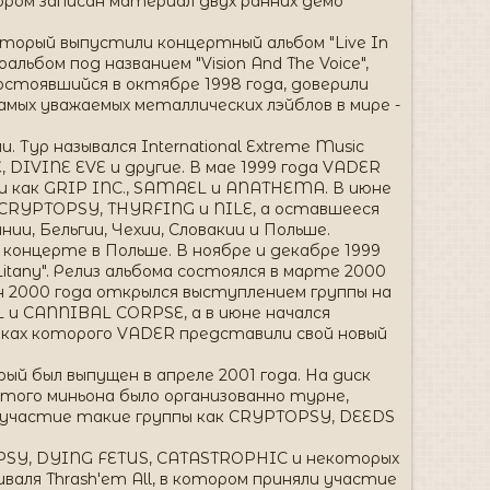
тором записан материал двух ранних демо
который выпустили концертный альбом "Live In
льбом под названием "Vision And The Voice",
остоявшийся в октябре 1998 года, доверили
амых уважаемых металлических лэйблов в мире -
 Тур назывался International Extreme Music
 DIVINE EVE и другие. В мае 1999 года VADER
и как GRIP INC., SAMAEL и ANATHEMA. В июне
 CRYPTOPSY, THYRFING и NILE, а оставшееся
ии, Бельгии, Чехии, Словакии и Польше.
концерте в Польше. В ноябре и декабре 1999
Litany". Релиз альбома состоялся в марте 2000
н 2000 года открылся выступлением группы на
и CANNIBAL CORPSE, а в июне начался
ках которого VADER представили свой новый
ый был выпущен в апреле 2001 года. На диск
этого миньона было организованно турне,
и участие такие группы как CRYPTOPSY, DEEDS
OPSY, DYING FETUS, CATASTROPHIC и некоторых
валя Thrash'em All, в котором приняли участие