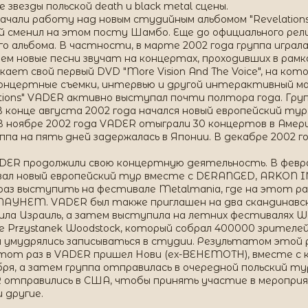
звезды польской death и black metal сцены.
ачали работу над новым студийным альбомом "Revelations
 сменил на этом посту Шамбо. Еще до официального релиз
о альбома. В частности, в марте 2002 года группа играл
 новые песни звучат на концертах, проходивших в рамка
ает свой первый DVD "More Vision And The Voice", на кот
, концертные съемки, интервью и другой интерактивный м
ations" VADER активно выступал почти полтора года. Гр
В конце августа 2002 года начался новый европейский тур
В ноябре 2002 года VADER отыграли 30 концертов в Аме
па на пять дней задержалась в Японии. В декабре 2002 г
ADER продолжили свою концертную деятельность. В февра
вал новый европейский тур вместе с DERANGED, ARKON IN
аз выступить на фестивале Metalmania, где на этот ра
HEM. VADER был также приглашен на два скандинавских ф
тила Израиль, а затем выступила на летних фестивалях Wack
е Przystanek Woodstock, который собрал 400000 зрителей
умудрялись записываться в студии. Результатом этой ра
тот раз в VADER пришел Нови (ex-BEHEMOTH), вместе с ко
бря, а затем группа отправилась в очередной польский 
отправились в США, чтобы принять участие в мероприятии
другие.