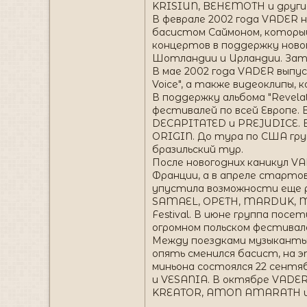
KRISIUN, BEHEMOTH и другие 
В феврале 2002 года VADER н
басистом Саймоном, который
концертов в поддержку новог
Шотландии и Ирландии. Затем
В мае 2002 года VADER выпуск
Voice", а также видеоклипы
В поддержку альбома "Revel
фестивалей по всей Европе. 
DECAPITATED и PREJUDICE. 
ORIGIN. До тура по США груп
бразильский тур.
После новогодних каникул V
Франции, а в апреле старто
упустила возможности еще р
SAMAEL, OPETH, MARDUK, MAY
Festival. В июне группа посе
огромном польском фестивал
Между поездками музыканты 
опять сменился басист, на э
миньона состоялся 22 сентя
и VESANIA. В октябре VADER 
KREATOR, AMON AMARATH и 