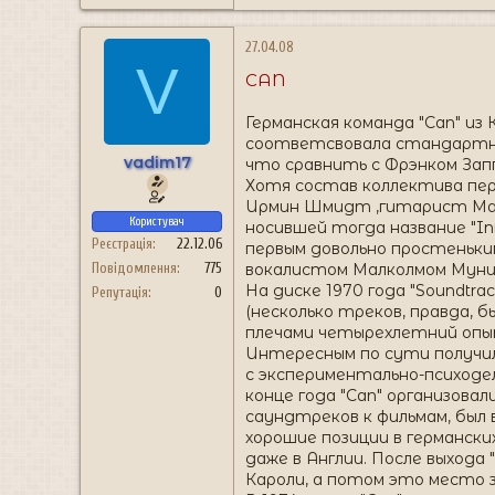
27.04.08
V
CAN
Германская команда "Can" из 
соответсвовала стандартным 
vadim17
что сравнить с Фрэнком Запп
Хотя состав коллектива пер
Ирмин Шмидт ,гитарист Майк
Користувач
носившей тогда название "In
Реєстрація
22.12.06
первым довольно простеньки
вокалистом Малколмом Муни
Повідомлення
775
На диске 1970 года "Soundtra
Репутація
0
(несколько треков, правда, 
плечами четырехлетний оп
Интересным по сути получил
с экспериментально-психодел
конце года "Can" организовал
саундтреков к фильмам, был 
хорошие позиции в германски
даже в Англии. После выхода
Кароли, а потом это место 