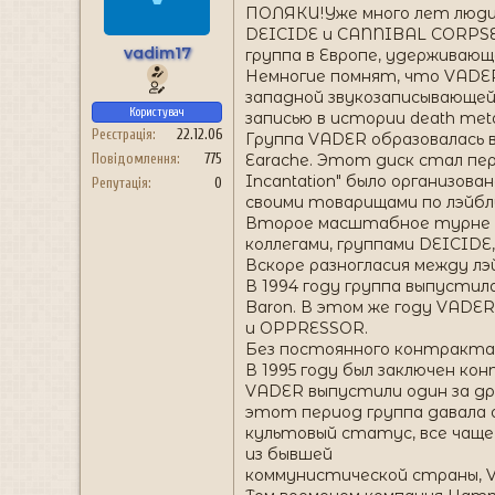
н
ПОЛЯКИ!Уже много лет люди,
я
DEICIDE и CANNIBAL CORPSE…
vadim17
группа в Европе, удерживаю
Немногие помнят, что VADER 
западной звукозаписывающей к
Користувач
записью в истории death meta
Реєстрація
22.12.06
Группа VADER образовалась в 
Earache. Этот диск стал пер
Повідомлення
775
Incantation" было организов
Репутація
0
своими товарищами по лэйб
Второе масштабное турне гр
коллегами, группами DEICID
Вскоре разногласия между л
В 1994 году группа выпустила
Baron. В этом же году VADE
и OPPRESSOR.
Без постоянного контракта 
В 1995 году был заключен ко
VADER выпустили один за другим
этот период группа давала о
культовый статус, все чаще
из бывшей
коммунистической страны, V