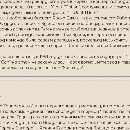
ли соеобразный рекорд, отыграв в Берлине концерт, продо
оучаствовший в записи "Flow Motion", содержавшим фант
ом, сделанным в стиле диско, "I Want More".
ыли добавлены басист Роско Джи и перкуссионист Рибоп Кв
. С другой стороны Зукай, оставивший басуху и взявшийс
нные элементы. Тем не менее альбомы записанные в это
f Reach", правда, записывался без Зукая, который оставил
 год команда была совсем распущена, поскольку музыканты
нции, где восемь лет спустя бывшие коллеги собрались в
лись еще разок, в 1991 году, чтобы записать саундтрек "Las
я "Can" на этом не закончилась. Новая волна интереса к тв
ик ремиксов под названием "Sacrilege".
Y
 Thunderpussy" к альтернативному металлу, кто-то к с
талл, сами музыканты используют термин "moonshine met
нк-рок. Группу со столь странным названием организовал
 Ричмонда (штат Вирджиния). Звали этих типов, возжелав
Ларсон (гитара) и Асечия Богдан (гитара). Троица с само