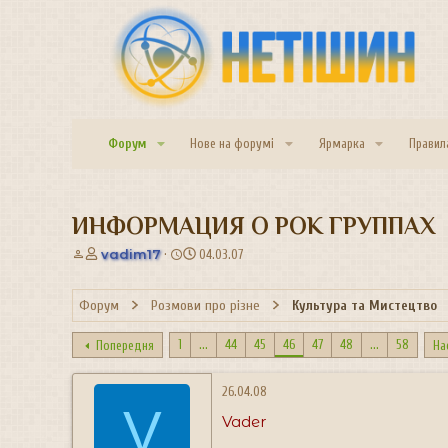
Форум
Нове на форумі
Ярмарка
Правил
ИНФОРМАЦИЯ О РОК ГРУППАХ
А
Д
vadim17
04.03.07
в
а
т
т
Форум
Розмови про різне
Культура та Мистецтво
о
а
р
с
т
т
1
...
44
45
46
47
48
...
58
Попередня
На
е
в
м
о
26.04.08
и
р
V
е
Vader
н