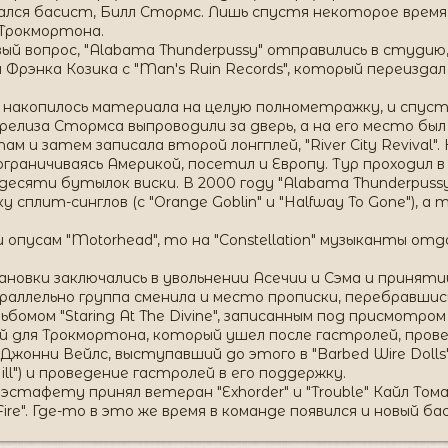
пался басист, Билл Стормс. Лишь спустя некоторое врем
 Трокмортона.
ый вопрос, "Alabama Thunderpussy" отправились в студи
и Фрэнка Козика с "Man's Ruin Records", который переизда
в накопилось материала на целую полнометражку, и спуст
ле релиза Стормса выпроводили за дверь, а на его место б
 и затем записала второй лонгплей, "River City Revival"
граничиваясь Америкой, посетил и Европу. Тур проходил в к
есяти бутылок виски. В 2000 году "Alabama Thunderpuss
ку сплит-синглов (с "Orange Goblin" и "Halfway To Gone")
и опусам "Motorhead", то на "Constellation" музыканты отда
новки заключались в увольнении Асечии и Сэма и приняти
ллельно группа сменила и место прописки, перебравшись с 
бомом "Staring At The Divine", записанным под присмотром
для Трокмортона, который ушел после гастролей, проведен
жонни Вейлс, выступавший до этого в "Barbed Wire Dolls
Hill") и проведение гастролей в его поддержку.
эстафету принял ветеран "Exhorder" и "Trouble" Кайл Тома
ire". Где-то в это же время в команде появился и новый 