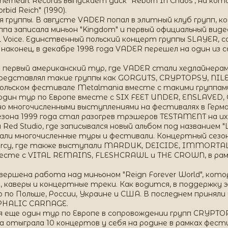
rheart Records выпускает диск "Reborn In Chaos", на ко
rbid Reich" (1990).
я группы. В августе VADER попал в элитный клуб групп, 
уппа записала миньон "Kingdom" и первый официальный видеоа
Voice. Единственный польский концерт группы SLAYER, с
наконец, в декабре 1998 года VADER перешел на один из с
 первый американский тур, где VADER стали хедлайнерами.
 представлял такие группы как GORGUTS, CRYPTOPSY, NILE,
льском фестивале Metalmania вместе с такими группам
дин тур по Европе вместе с SIX FEET UNDER, ENSLAVED,
но многочисленными выступлениями на фестивалях в Герман
зона 1999 года стал разогрев трэшеров TESTAMENT на их 
Red Studio, где записывался новый альбом под названием "
овали многочисленные туры и фестивали. Концертный сезо
rcy, где также выступали MARDUK, DEICIDE, IMMORTAL 
месте с VITAL REMAINS, FLESHCRAWL и THE CROWN, в рам
вершена работа над миньоном "Reign Forever World", котор
н, каверы и концертные треки. Как водится, в поддержку 
 по Польше, России, Украине и США. В последнем принял
EPHALIC CARNAGE.
ся еще один тур по Европе в сопровождении групп CRYPT
па отыграла 10 концертов у себя на родине в рамках фести