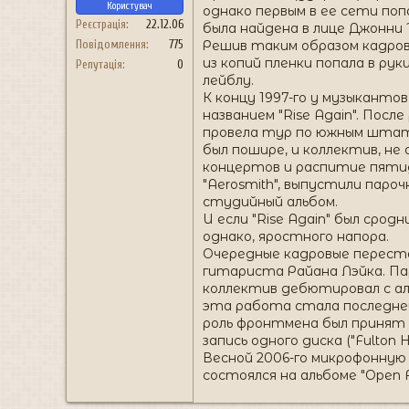
Користувач
однако первым в ее сети по
Реєстрація
22.12.06
была найдена в лице Джонни
Решив таким образом кадров
Повідомлення
775
из копий пленки попала в рук
Репутація
0
лейблу.
К концу 1997-го у музыканто
названием "Rise Again". Пос
провела тур по южным штатам
был пошире, и коллектив, не о
концертов и распитие пятид
"Aerosmith", выпустили пароч
студийный альбом.
И если "Rise Again" был сродн
однако, яростного напора.
Очередные кадровые переста
гитариста Райана Лэйка. Пара
коллектив дебютировал с аль
эта работа стала последней 
роль фронтмена был принят Д
запись одного диска ("Fulton 
Весной 2006-го микрофонную 
состоялся на альбоме "Open F