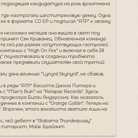
я подходящая кандидатура на роль фронтмена
ю, где настрогали шеститрековую демку. Одна
л ее в формате CD EP и подписал "ATP" к своему
я несколько месяцев она вышла в свет под
ыл принят Сэм Криванец. Обновленная команда
. На сей раз размах сопутствующих гастролей
омпании с "High On Fire" и включал в себя 28
y" поучаствовали в создании трибьюта
, а также предъявили слушателям свой третий
ли дань влиянию "Lynyrd Skynyrd", не сбавив,
и в ряды "ATP" басиста Джона Питера и
"Man's Ruin" на "Relapse Records". Здесь
 продюсера Билли Андерсона. Как оказалось,
ных в компании с "Orange Goblin". Теперь на
". Впрочем, этого вокалиста хватило лишь на
с, чей дебют в "Alabama Thunderpussy"
бас-гитарист, Майк Брайант.