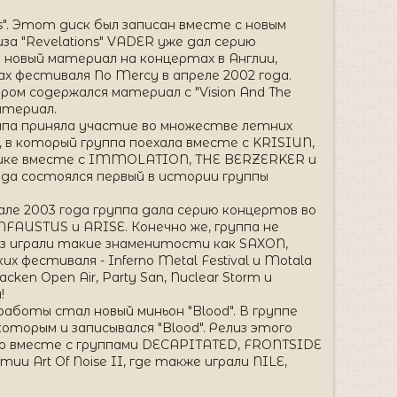
". Этот диск был записан вместе с новым
а "Revelations" VADER уже дал серию
а новый материал на концертах в Англии,
х фестиваля No Mercy в апреле 2002 года.
ором содержался материал с "Vision And The
атериал.
уппа приняла участие во множестве летних
, в который группа поехала вместе с KRISIUN,
рике вместе с IMMOLATION, THE BERZERKER и
ода состоялся первый в истории группы
ле 2003 года группа дала серию концертов во
FAUSTUS и ARISE. Конечно же, группа не
з играли такие знаменитости как SAXON,
естиваля - Inferno Metal Festival и Motala
en Open Air, Party San, Nuclear Storm и
!
боты стал новый миньон "Blood". В группе
торым и записывался "Blood". Релиз этого
тур вместе с группами DECAPITATED, FRONTSIDE
 Art Of Noise II, где также играли NILE,