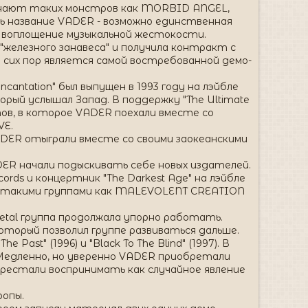
оминают таких монстров как MORBID ANGEL,
ь название VADER - возможно единственная
- воплощение музыкальной жестокости.
"железного занавеса" и получила контракт с
до сих пор является самой востребованной демо-
cantation" был выпущен в 1993 году на лэйбле
орый услышал Запад. В поддержку "The Ultimate
тов, в которое VADER поехали вместе со
VE.
DER отыграли вместе со своими заокеанскими
DER начали подыскивать себе новых издателей.
cords и концертник "The Darkest Age" на лэйбле
 с такими группами как MALEVOLENT CREATION
tal группа продолжала упорно работать.
который позволил группе развиваться дальше.
 Past" (1996) и "Black To The Blind" (1997). В
! Медленно, но уверенно VADER приобретали
ерестали воспринимать как случайное явление
ропы.