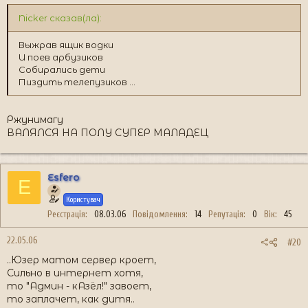
Nicker сказав(ла):
Выжрав ящик водки
И поев арбузиков
Собирались дети
Пиздить телепузиков ...
Ржунимагу
ВАЛЯЛСЯ НА ПОЛУ СУПЕР МАЛАДЕЦ
Esfero
E
Користувач
Реєстрація
08.03.06
Повідомлення
14
Репутація
0
Вік
45
22.05.06
#20
..Юзер матом сервер кроет,
Сильно в интернет хотя,
то "Админ - кАзёл!" завоет,
то заплачет, как дитя..