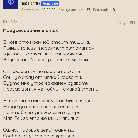
Ф
made of fire
Користувач
Реєстрація
18.03.06
Повідомлення
87
Репутація
0
08.04.06
#13
Предсессионный стих
В комнате мрачной стоит тишина,
Пьянь в голове тарахтит автоматом.
Где-то, пытаясь лишить меня сна,
Внутренний голос ругается матом.
Он говорит, что пора оторвать
Сонную жопу от мягкой кровати,
Будто мне утром экзамен сдавать –
Правда вот, я не пойму – с какой стати.
Вспомнить пытаюсь, что было вчера –
Вроде до вечера все веселились.
Но чтоб сегодня экзамен с утра…
Мля! Так за это же мы и напились.
Силясь пудовые веки поднять,
Соображаю, что дело хреново.