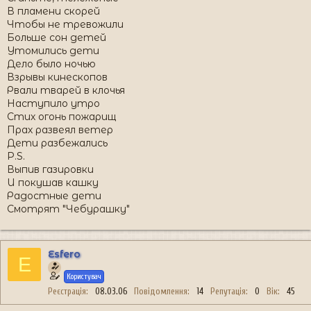
В пламени скорей
Чтобы не тревожили
Больше сон детей
Утомились дети
Дело было ночью
Взрывы кинескопов
Рвали тварей в клочья
Наступило утро
Стих огонь пожарищ
Прах развеял ветер
Дети разбежались
P.S.
Выпив газировки
И покушав кашку
Радостные дети
Смотрят "Чебурашку"
Esfero
E
Користувач
Реєстрація
08.03.06
Повідомлення
14
Репутація
0
Вік
45