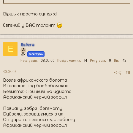
Віршык просто супер :d
Евгений у ВАС талант
Esfero
E
Користувач
Реєстрація
08.03.06
Повідомлення
14
Репутація
0
Вік
45
30.03.06
#11
Возле африканского болота
В шалаше под баобабом жил
Безмятежной жизнью идиота
Африканский черный зоофил
Павиану, зебре, бегемоту
Буйволу, зарывшемуся в ил
Он дарил и нежность, и заботу
Африканский черный зоофил