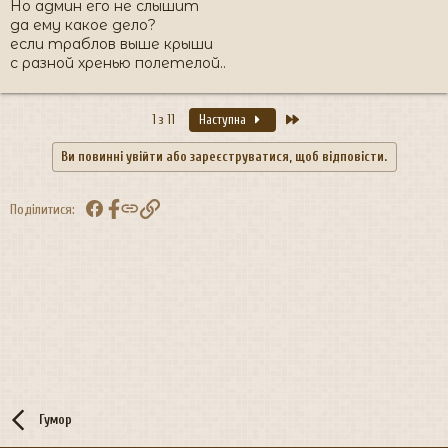
Но админ его не слышит
да ему какое дело?
если траблов выше крыши
с разной хренью полетелой..
Останній
1 з 11
Наступна
Ви повинні увійти або зареєструватися, щоб відповісти.
Facebook
Посилання
Поділитися:
Гумор