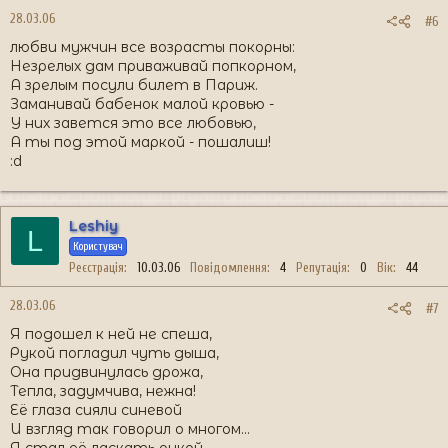
28.03.06
#6
любви мужчин все возрасты покорны:
Незрелых дам приваживай попкорном,
А зрелым посули билет в Париж.
Заманивай бабенок малой кровью -
У них завется это все любовью,
А ты под этой маркой - пошалиш!
:d
Leshiy
L
Користувач
Реєстрація
10.03.06
Повідомлення
4
Репутація
0
Вік
44
28.03.06
#7
Я подошел к ней не спеша,
Рукой погладил чуть дыша,
Она придвинулась дрожа,
Тепла, задумчива, нежна!
Её глаза сияли синевой
И взгляд так говорил о многом...