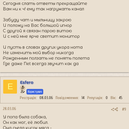
Сегодня слать ответы прекращайте
Вам ни к ч! ему так нагружать канал
Забуду чат и мыльницу закрою
И положу на Вас большой игнор
С другой я связан парою витою
И с ней мне ярче светит монитор
И пусть в словах других укора нота
Не изменить мой выбор никогда
Рожденным ползать не понять полета
Где даже Net всегда звучит как да
Esfero
E
Користувач
Реєстрація
08.03.06
Повідомлення
14
Репутація
0
Вік
45
28.03.06
#9
У попа была собака,
Он как мог, её любил.
Она сьела кусок мяса -