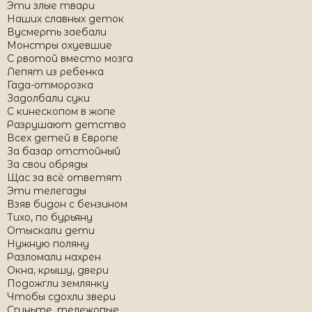
Эти злые твари
Наших славных деток
Вусмерть заебали
Монстры охуевшие
С рвотой вместо мозга
Лепят из ребенка
Гада-отморозка
Задолбали суки
C кинескопом в жoпе
Разрушают детство
Всех детей в Европе
За базар отстойный
За свои обряды
Щас за всё ответят
Эти телегады
Взяв бидон с бензином
Тихо, по бурьяну
Отыскали дети
Нужную поляну
Разломали нахрен
Окна, крышу, двери
Подожгли землянку
Чтобы сдохли звери
Сгиньте, тележoпые