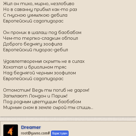
Жил он тихо, мирно, незлобиво
Но в саванну прибыл как-то раз
С гнусною ухмылкою дебила
Европейский садопидорас
Он проник в шалаш под баобабом
Чем-то терпко-сладким обпоил
Доброго беднягу зоофила
Европейский пидорас-дебил
Удовлетворенья скрыть не в силах
Хохотал и бриолином тряс
Над беднягой черным зоофилом
Европейский садопидорас
Отомстим! Ведь ты погиб не даром!
Запылают Лондон и Париж!
Под родным цветущим баобабом
Мирным сном в земле сырой ты спишь...
Dreamer
root@gavno.com#
Користувач