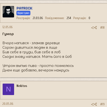
PATRICK
Користувач
Реєстрація
21.03.06
Повідомлення
254
Репутація
0
12.05.06
#18
Гумор
Вчора напився - зламав деревце
Сором дивитися людям в лице
Бив себе в груди, бив себе в лоб
Сьодні знову напився. Мать його в йоб
Утром выпью пива - просто похмелюсь
Днем еще добавлю, вечером нажрусь
Nekitos
N
20.05.06
#19