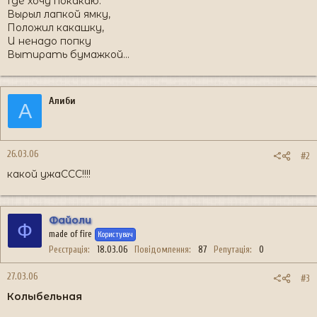
Где хочу покакаю.
Вырыл лапкой ямку,
Положил какашку,
И ненадо попку
Вытирать бумажкой...
Алиби
А
26.03.06
#2
какой ужаССС!!!!
Файоли
Ф
made of fire
Користувач
Реєстрація
18.03.06
Повідомлення
87
Репутація
0
27.03.06
#3
Колыбельная