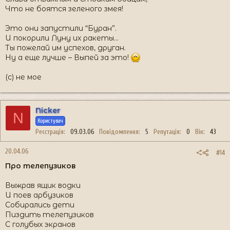
Что не боятся зеленого змея!
Это они запустили “Буран”.
И покорили Луну их ракеты…
Ты пожелай им успехов, друган.
Ну а еще лучше – Выпей за это!
(с) не мое
Nicker
N
Користувач
Реєстрація
09.03.06
Повідомлення
5
Репутація
0
Вік
43
20.04.06
#14
Про телепузиков
Выжрав ящик водки
И поев арбузиков
Собирались дети
Пиздить телепузиков
С голубых экранов