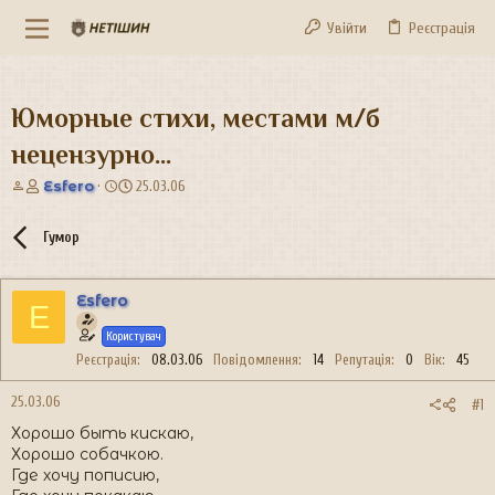
Увійти
Реєстрація
Юморные стихи, местами м/б
нецензурно...
А
Д
Esfero
25.03.06
в
а
т
т
Гумор
о
а
р
с
т
т
Esfero
е
в
E
м
о
Користувач
и
р
Реєстрація
08.03.06
Повідомлення
14
Репутація
0
Вік
45
е
н
25.03.06
н
#1
я
Хорошо быть кискаю,
Хорошо собачкою.
Где хочу пописию,