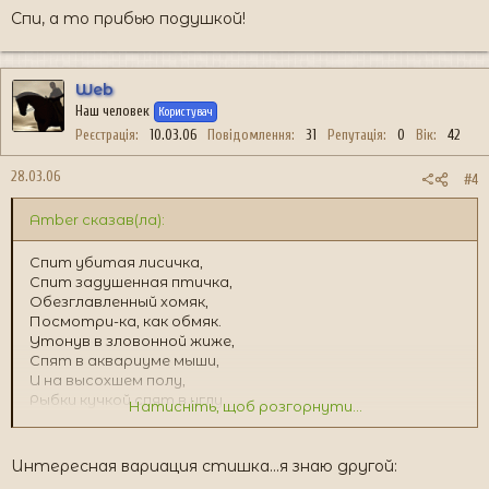
Спи, а то прибью подушкой!
Web
Наш человек
Користувач
Реєстрація
10.03.06
Повідомлення
31
Репутація
0
Вік
42
28.03.06
#4
Amber сказав(ла):
Спит убитая лисичка,
Спит задушенная птичка,
Обезглавленный хомяк,
Посмотри-ка, как обмяк.
Утонув в зловонной жиже,
Спят в аквариуме мыши,
И на высохшем полу,
Рыбки кучкой спят в углу.
Натисніть, щоб розгорнути...
Спят в пробирке эмбрионы,
Спят в музее фараоны,
И в уютном мавзолее,
Интересная вариация стишка...я знаю другой:
Ленин спит, блаженно млея.