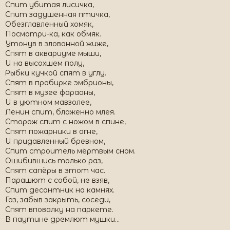
Спит убитая лисичка,
Спит задушенная птичка,
Обезглавленный хомяк,
Посмотри-ка, как обмяк.
Утонув в зловонной жиже,
Спят в аквариуме мыши,
И на высохшем полу,
Рыбки кучкой спят в углу.
Спят в пробирке эмбрионы,
Спят в музее фараоны,
И в уютном мавзолее,
Ленин спит, блаженно млея.
Сторож спит с ножом в спине,
Спят пожарники в огне,
И придавленный бревном,
Спит строитель мёртвым сном.
Ошибившись только раз,
Спят сапёры в этот час.
Парашют с собой, не взяв,
Спит десантник на камнях.
Газ, забыв закрыть, соседи,
Спят вповалку на паркете.
В паутине дремлют мушки...