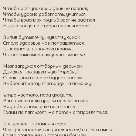
Чтоб наступающий день не пропал,
Чтобы ударно работать, учиться,
Чтобы врасплох подлый враг не застал –
Нужно получше с утра подлечиться!
Выпив бутылочку, чувствую, как
Стало здоровье мое поправляться.
И, захватив из заначки коньяк,
Я с оптимизмом сажусь заниматься.
Мозг загружая отборным дерьмом,
Думаю я про заветную “тройку”.
О, как приятно мне будет потом
Выбросить эту тетрадь на помойку!
Утро настало, пора уходить.
Вот уже стали друзья просыпаться…
Надо бы с ними еще накатить
Грамм по пятьсот, – а потом отправляться.
И я уверен – экзамен я сдам,
Я ж -
(вставить специальность)
и опыт имею.
Слава отважным и стойким бойцам,