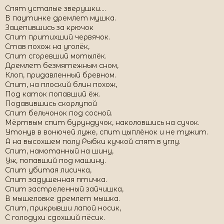
Сторож спит с ножом в спине,
Спят усталые зверушки....
Спят пожарники в огне,
В паутинке дремлет мушка.
И придавленный бревном,
Зацепившись за крючок
Спит строитель мёртвым сном.
Спит притихший червячок.
Ошибившись только раз,
Став похож на уголёк,
Спят сапёры в этот час.
Спит сгоревший мотылёк.
Парашют с собой, не взяв,
Дремлет безмятежным сном,
Спит десантник на камнях.
Клоп, придавленный бревном.
Газ, забыв закрыть, соседи,
Спит, на плоский блин похож,
Спят вповалку на паркете.
Под каток попавший ёж.
В паутине дремлют мушки...
Подавившись скорлупой
Спи, а то прибью подушкой!
Спит бельчонок под сосной.
Мёртвым спит бурундучок, наколовшись на сучок.
Утонув в вонючей луже, спит цыплёнок и не тужит.
А на высохшем полу Рыбки кучкой спят в углу.
Спит, намотанный на шину,
Уж, попавший под машину.
Спит убитая лисичка,
Спит задушенная птичка.
Спит застреленный зайчишка,
В мышеловке дремлет мышка.
Спит, прикрывши лапой носик,
С голодухи сдохший пёсик.