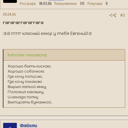
Реєстрація
18.03.06
Повідомлення
135
Репутація
0
04.04.06
#12
гагагаггагаггага
:d:d гггггг класный юмор у тебя Евгений!:d
beholder сказав(ла):
Хорошо быть кискаю,
Хорошо собачкою.
Где хочу пописию,
Где хочу покакаю.
Вырыл лапкой ямку,
Положил какашку,
И ненадо попку
Вытирать бумажкой...
Файоли