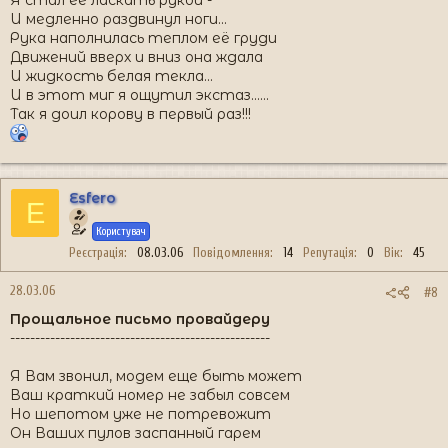
Я стал её ласкать рукой -
И медленно раздвинул ноги...
Рука наполнилась теплом её груди
Движений вверх и вниз она ждала
И жидкость белая текла...
И в этот миг я ощутил экстаз......
Так я доил корову в первый раз!!!
Esfero
E
Користувач
Реєстрація
08.03.06
Повідомлення
14
Репутація
0
Вік
45
28.03.06
#8
Прощальное письмо провайдеру
----------------------------------------------------
Я Вам звонил, модем еще быть может
Ваш краткий номер не забыл совсем
Но шепотом уже не потревожит
Он Ваших пулов заспанный гарем