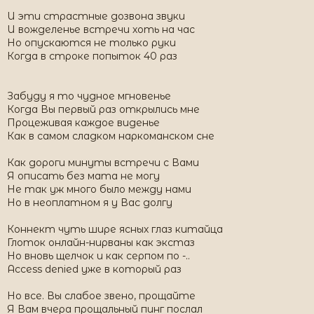
И эти страстные дозвона звуки
И вожделенье встречи хоть на час
Но опускаются не только руки
Когда в строке попыток 40 раз
Забуду я то чудное мгновенье
Когда Вы первый раз открылись мне
Процеживая каждое виденье
Как в самом сладком наркоманском сне
Как дороги минуты встречи с Вами
Я описать без мата не могу
Не так уж много было между нами
Но в неоплатном я у Вас долгу
Коннект чуть шире ясных глаз китайца
Глоток онлайн-нирваны как экстаз
Но вновь щелчок и как серпом по -..
Access denied уже в который раз
Но все. Вы слабое звено, прощайте
Я Вам вчера прощальный пинг послал