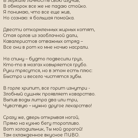
В зеркале личность свою изучив,
В обморок все же не падаю стойко.
Я понимаю, что все еще жив,
Но сознаю: я большая помойка.
Двести откормленных жирных котят,
Стая орлов из заоблачной дали,
Кавалеристов отважных отряд –
Все они в рот ко мне ночью насрали.
На спину – будто подвесили груз,
Кто-то в мозгах ковыряется грубо.
Руки трясутся, но в этом есть плюс:
Быстро и весело чистятся зубы.
В горле хрипит, все горит изнутри -
Злобный сушняк проявляет коварство.
Выпив воды литра два или три,
Чувствую – нужно другое лекарство!
Сразу же, дверь открывая ногой,
Прямо на кухню бегу торопливо.
Вот холодильник, Ты мой дорогой!
Там охлажденное вкусное ПИВО.