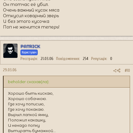
Он тотчас её убил.
Очень важный кусок мяса
Откусил коварный зверь
И без этого кусочка
Поп не женится теперь!
PATRICK
Користувач
Реєстрація
21.03.06
Повідомлення
254
Репутація
0
29.03.06
#10
beholder сказав(ла):
Хорошо быть кискаю,
Хорошо собачкою.
Где хочу пописию,
Где хочу покакаю.
Вырыл лапкой ямку,
Положил какашку,
И ненадо попку
Вытирать бумажкой...