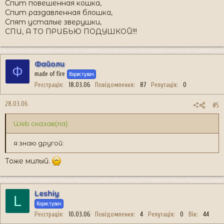
Спит повешенная кошка,
Спит раздавленная блошка,
Спят усталые зверушки,
СПИ, А ТО ПРИБЬЮ ПОДУШКОЙ!!!
Файоли
Ф
made of fire
Користувач
Реєстрація
18.03.06
Повідомлення
87
Репутація
0
28.03.06
#5
Web сказав(ла):
я знаю другой:
Тоже милый.
Leshiy
L
Користувач
Реєстрація
10.03.06
Повідомлення
4
Репутація
0
Вік
44