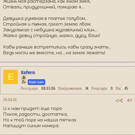
Жизнь моя растерзана, как ежом змея,
Отвали, придурошный, помираю я...
Девушка румяная в платье голубом,
Стройная и пьяная, греет землю лбом.
Закурлыкал с небушка журавлиный клин...
Жалко девку стройную, жалко, дуру, блин!
Кабы раньше встретились, кабы сразу знать...
Ведь могли же вместе, на.., на земле лежать!
Esfero
E
Користувач
Реєстрація
08.03.06
Повідомлення
14
Репутація
0
Вік
45
28.04.06
#17
И к нам придет еще пора
Покоя, радости, достатка,
Но к той поре на наших пятках
Напишут синим номера.