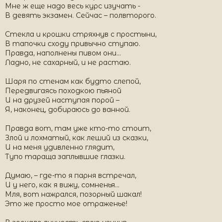
Мне ж еще надо весь курс изучать -
В девять экзамен. Сейчас – полвторого.
Стекла и крошки стряхнув с простыни,
В тапочки сходу привычно ступаю.
Правда, наполнены пивом они…
Ладно, не сахарный, и не растаю.
Шаря по стенам как будто слепой,
Передвигаясь походкою пьяной
И на друзей наступая порой –
Я, наконец, добираюсь до ванной.
Правда вот, там уже кто-то стоит,
Злой и лохматый, как леший из сказки,
И на меня удивленно глядит,
Тупо тараща заплывшие глазки.
Думаю, – где-то я парня встречал,
И у него, как я вижу, сомненья…
Мля, вот нажрался, позорный шакал!
Это же просто мое отраженье!