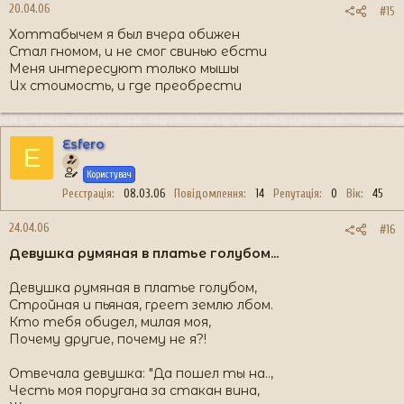
20.04.06
#15
Хоттабычем я был вчера обижен
Стал гномом, и не смог свинью ебсти
Меня интересуют только мышы
Их стоимость, и где преобрести
Esfero
E
Користувач
Реєстрація
08.03.06
Повідомлення
14
Репутація
0
Вік
45
24.04.06
#16
Девушка румяная в платье голубом...
Девушка румяная в платье голубом,
Стройная и пьяная, греет землю лбом.
Кто тебя обидел, милая моя,
Почему другие, почему не я?!
Отвечала девушка: "Да пошел ты на..,
Честь моя поругана за стакан вина,