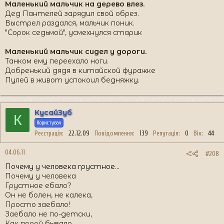
Маленький мальчик на дерево влез.
Дед Пантелей зарядил свой обрез.
Выстрел раздался, мальчик поник.
"Сорок седьмой", усмехнулся старик
Маленький мальчик сидел у дороги.
Танком ему переехало ноги.
Добренький дядя в китайской фуражке
Пулей в живот успокоил бедняжку.
КусайЗуб
К
Користувач
Реєстрація
22.12.09
Повідомлення
139
Репутація
0
Вік
44
04.06.11
#208
Почему у человека грустное...
Почему у человека
Грустное ебало?
Он не болен, не калека,
Просто заебало!
Заебало не по-детски,
Как порой бывало,