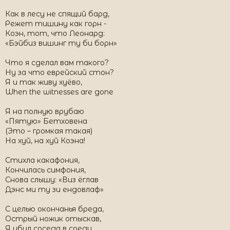
Как в лесу не спящий бард,
Режет тишину как горн -
Коэн, тот, что Леонард:
«Бэйбиз вишинг ту би борн»
Что я сделал вам такого?
Ну за что еврейский стон?
Я и так живу хуёво,
When the witnesses are gone
Я на полную врубаю
«Пятую» Бетховена
(Это – громкая такая)
На хуй, на хуй Коэна!
Стихла какафония,
Кончилась симфония,
Снова слышу: «Виз ёглав
Дэнс ми ту зи ендовлаф»
C целью окончанья бреда,
Острый ножик отыскав,
Я убил соседа в среду