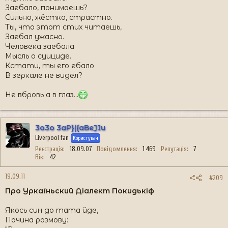
Заебало, понимаешь?
Сильно, жёстко, страстно.
Ты, что этот стих читаешь,
Заебал ужасно.
Человека заебала
Мысль о суициде.
Кстати, ты его ебало
В зеркале не видел?
Не вбровь а в глаз...
3o3o 3aP}|{aBeJIu
Liverpool fan
Користувач
Реєстрація
18.09.07
Повідомлення
1 469
Репутація
7
Вік
42
19.09.11
#209
Про Уркаїньский Дiалект Покидькiф
Якось син до тата йде,
Почина розмову: