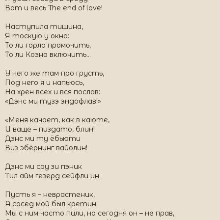
Вот и весь The end of love!
Наступила тишина,
Я тоскую у окна:
То ли горло промочить,
То ли Коэна включить…
У него же там про грусть,
Под него я и напьюсь,
На хрен всех и вся послав:
«Дэнс ми тузэ эндофлав!»
«Меня качает, как в каюте,
И ваще – пиздато, блин!
Дэнс ми ту ёбьюти
Виз эбёрнинг вайолин!
Дэнс ми сру зи пэник
Тил айм гезерд сейфли ин
Пусть я – неврастеник,
А сосед мой был кретин.
Мы с ним часто пили, но сегодня он – не прав,