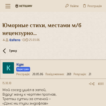
Увійти
Реєстрація
Юморные стихи, местами м/б
нецензурно...
А
Д
Esfero
25.03.06
в
а
т
т
Гумор
о
а
р
с
т
т
Кум
е
в
К
м
о
Користувач
и
р
Реєстрація
20.05.06
Повідомлення
269
Репутація
21
е
н
15.10.10
#201
н
Мой сосед ушёл в запой,
я
Вдруг жену к чертям прогнав,
Третьи сутки за стеной –
«Дэнс ми тузи эндофлав»