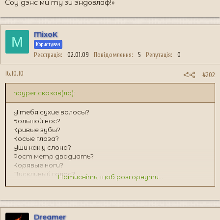
Соу дэнс ми ту зи эндовлаф!»
MixoK
M
Користувач
Реєстрація
02.01.09
Повідомлення
5
Репутація
0
16.10.10
#202
nayper сказав(ла):
У тебя сухие волосы?
Большой нос?
Кривые зубы?
Косые глаза?
Уши как у слона?
Рост метр двадцать?
Корявые ноги?
Пискливый голос?
Натисніть, щоб розгорнути...
Огромные брови?
Выперает челюсть?
Ты весиш болле двухсот килограм?
Твой единственный друг - это фикус?
Dreamer
ЖГИ ЛЕС МСТИ ПРИРОДЕ!!!!