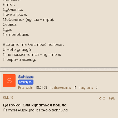
Утюг,
Дублёнка,
Печка гриль,
Мобильник (лучше – три),
Сервиз,
Духи,
Автомобиль,
Всё это ты быстрей положь...
И меГо упакуй...
А не поместится – ну что ж!
Я еврами возьму.
Schizzo
S
Користувач
Реєстрація
18.01.09
Повідомлення
14
Репутація
0
28.12.10
#207
Девочка Юля купаться пошла.
Летом нырнула, весною всплыла