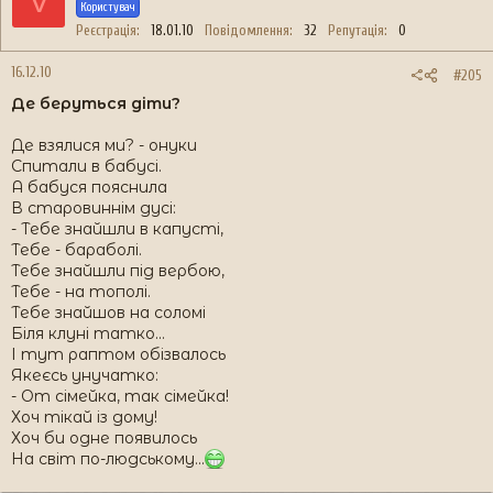
V
Користувач
Реєстрація
18.01.10
Повідомлення
32
Репутація
0
16.12.10
#205
Де беруться діти?
Де взялися ми? - онуки
Спитали в бабусі.
А бабуся пояснила
В старовиннім дусі:
- Тебе знайшли в капусті,
Тебе - бараболі.
Тебе знайшли під вербою,
Тебе - на тополі.
Тебе знайшов на соломі
Біля клуні татко...
І тут раптом обізвалось
Якеєсь унучатко:
- От сімейка, так сімейка!
Хоч тікай із дому!
Хоч би одне появилось
На світ по-людському...