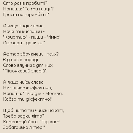
Сто разів пробиті?
Напиши: "То ти гуцул?
Граєш на трембіті!"
А якщо гидке воно,
Наче ті кислички -
"Криотиф" - пиши - "гімно!
Афтара - допічки!"
Афтар збоченець і псих?
Є у нас в народі
Слово влучнеє для них:
"Пісюнковий злодій".
А якщо чиїсь слова
Не звучать ефектно,
Напиши: "Твій дім - Москва,
Кобзо ти діхфектно!"
Щоб читати чийсь накат,
Треба водки літр?
Коментуй його: "Під кат!
Забагацько літер!"