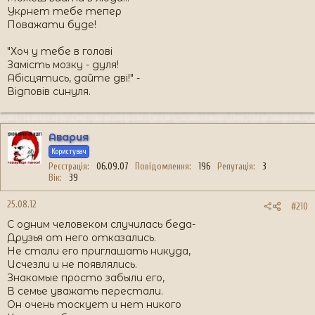
Укрнет тебе тепер
Поважати буде!
"Хоч у тебе в голові
Замість мозку - дуля!
Абісцятись, дайте дві!" -
Відповів синуля.
Авария
Користувач
Реєстрація
06.09.07
Повідомлення
196
Репутація
3
Вік
39
25.08.12
#210
С одним человеком случилась беда-
Друзья от него отказались.
Не стали его приглашать никуда,
Исчезли и не появлялись.
Знакомые просто забыли его,
В семье уважать перестали.
Он очень тоскует и нет никого