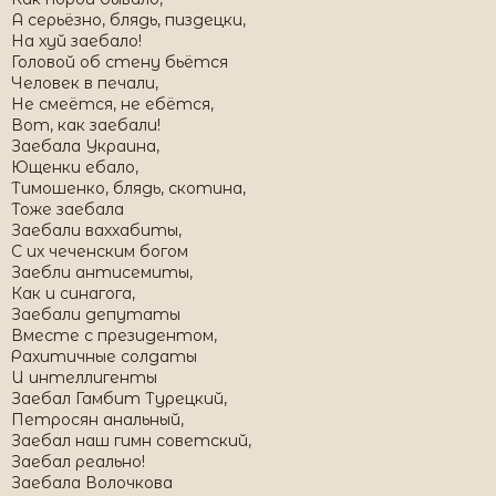
А серьёзно, блядь, пиздецки,
На хуй заебало!
Головой об стену бьётся
Человек в печали,
Не смеётся, не ебётся,
Вот, как заебали!
Заебала Украина,
Ющенки ебало,
Тимошенко, блядь, скотина,
Тоже заебала
Заебали ваххабиты,
С их чеченским богом
Заебли антисемиты,
Как и синагога,
Заебали депутаты
Вместе с президентом,
Рахитичные солдаты
И интеллигенты
Заебал Гамбит Турецкий,
Петросян анальный,
Заебал наш гимн советский,
Заебал реально!
Заебала Волочкова