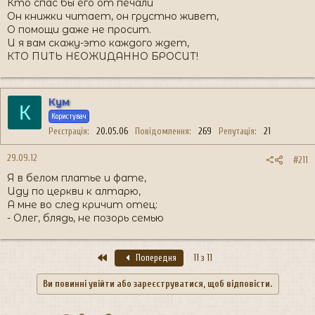
Кто спас бы его от печали
Он книжки читает, он грустно живет,
О помощи даже не просит.
И я вам скажу-это каждого ждет,
КТО ПИТЬ НЕОЖИДАННО БРОСИТ!
Кум
К
Користувач
Реєстрація
20.05.06
Повідомлення
269
Репутація
21
29.09.12
#211
Я в белом платье и фате,
Иду по церкви к алтарю,
А мне во след кричит отец:
- Олег, блядь, не позорь семью
Перший
Попередня
11 з 11
Ви повинні увійти або зареєструватися, щоб відповісти.