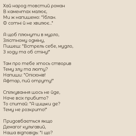
Хай народ товстий роман
В каментах малює,
Ми ж напишемо: "Їблан.
Ф сотні й не хвилює..."
А щоб плюнути в мурло,
Злістному одміну,
Пишеш: "Встрель себе, мудло,
З ходу та об стіну!"
Там про тебе хтось створив
Тему злу та люту?
Напиши: "Опісюнів!
Афтар, пий отруту!"
Спілкування шось не йде,
Наче всіх прибито?
То спитай: "А цицьки де?
Тему не розкрито!"
Придовбається якщо
Демагог кульгавий,
Наша відповідь: "І що?