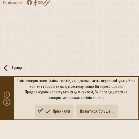
Facebook
Посилання
Поділитися:
Гумор
Сайт використовує файли cookie, які допомагають персоналізувати Ваш
контент і зберегти вхід в систему, якщо Ви зареєстровані.
R
Політика конфіденційності
Дoпoмoга
Продовжуючи користуватися цим сайтом, Ви погоджуєтеся на
S
використання нами файлів cookie.
S
®
Community platform by XenForo
© 2010-2026 XenForo Ltd.
Прийняти
Дізнатися більше....
Переклад:
xen-foro.com.ua
Зверху
Знизу