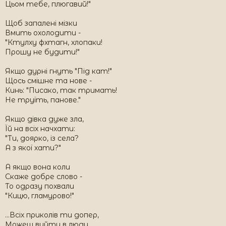
Цьом тебе, плюгавий!"
Щоб запалені мізки
Вмить охолодити -
"Ктулху фхтагн, хлопаки!
Прошу не будити!"
Якщо дурні гнуть "Під кат!"
Щось смішне та нове -
Кинь: "Писако, так тримать!
Не труїть, панове."
Якщо дівка дуже зла,
Їй на всіх начхати:
"Ти, доярко, із села?
А з якої хати?"
А якщо вона коли
Скаже добре слово -
То одразу похвали
"Кицю, гламурово!"
...Всіх приколів ти допер,
Можеш вийти в люди...