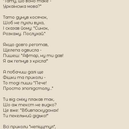
"Тату, шо воно таке -
Уркаїнська мова?"
Тато дунув косячок,
Шоб не пухли вуха,
І сказав йому: "Синок,
Розкажу. Послухай."
Якщо довго реготав,
Щелепа одвисла -
Пишеш: "Афтар, ну ти дав!
Я аж гепнув з крісла!"
А побачиш далі ще
Фішки та приколи -
То тоді пиши "Пече!
Просто зпопідстолу..."
Ти від сміху плакав так,
Шо аж текст не видко?
Це вже: "Вбивпаскудонах!
Ти пекельний дідько!"
Всі приколи "непіццтул",