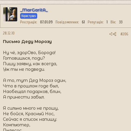
_MarGaritA_
Користувач
Реєстрація
07.01.09
Повідомлення
61
Репутація
1
Вік
33
28.12.10
#206
Письмо Деду Морозу
Ну чё, здорОво, Борода!
Готовишься, поди?
Пишу заявку, как всегда,
Уж ты не подведи.
А то, тут Дед Мороз один,
Что в прошлом годе был,
Наобещал подарков, блин,
А принести забыл.
Я сильно много не прошу,
Не бойся, Красный Нос,
Сейчас я список напишу:
Компьютер,
Пылесос,