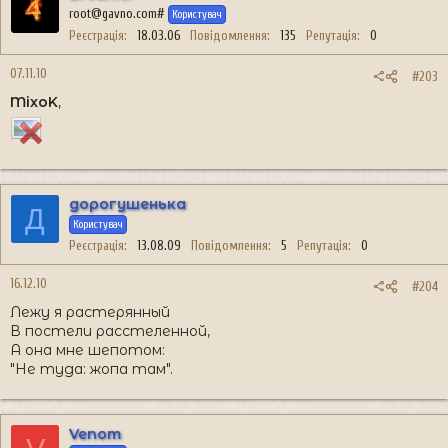
root@gavno.com#
Користувач
немножко подправил=) :-[
Реєстрація
18.03.06
Повідомлення
135
Репутація
0
07.11.10
#203
MixoK
,
дорогушенька
Д
Користувач
Реєстрація
13.08.09
Повідомлення
5
Репутація
0
16.12.10
#204
Лежу я растерянный
В постели расстеленной,
А она мне шепотом:
"Не туда: жопа там".
Venom