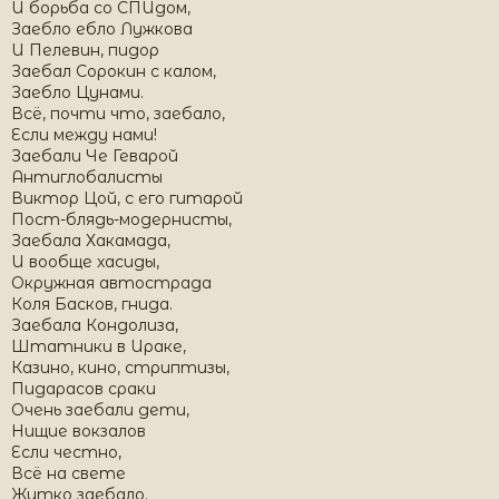
И борьба со СПИдом,
Заебло ебло Лужкова
И Пелевин, пидор
Заебал Сорокин с калом,
Заебло Цунами.
Всё, почти что, заебало,
Если между нами!
Заебали Че Геварой
Антиглобалисты
Виктор Цой, с его гитарой
Пост-блядь-модернисты,
Заебала Хакамада,
И вообще хасиды,
Окружная автострада
Коля Басков, гнида.
Заебала Кондолиза,
Штатники в Ираке,
Казино, кино, стриптизы,
Пидарасов сраки
Очень заебали дети,
Нищие вокзалов
Если честно,
Всё на свете
Жутко заебало.