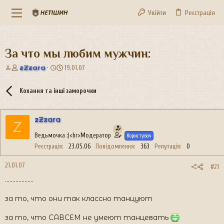
Увійти
Реєстрація
За что мы любим мужчин:
А
Д
zZzara
19.01.07
в
а
т
т
Кохання та інші заморочки
о
а
р
с
т
т
zZzara
е
в
Z
м
о
Ведьмочка :)<br>Модератор
Користувач
и
р
Реєстрація
23.05.06
Повідомлення
363
Репутація
0
е
н
21.01.07
н
#21
я
...................
за то, что они так классно танцуют
за то, что САВСЕМ не умеют танцевать