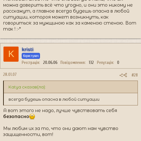
можна доверить всё что угодно, и они это никому не
расскажут, а главное всегда будешь опасна в любой
ситуации, котороя может возникнуть, как
говориться: за мужщиною как за каменою стеною. Вот
так ! :-*
kristi
K
Користувач
Реєстрація
20.06.06
Повідомлення
132
Репутація
0
28.01.07
#28
Katya сказав(ла):
всегда будешь опасна в любой ситуации
А вот этого не надо, лучше чувствовать себя
безопасно
Мы любим их за то, что они дают нам чувство
защищенности, вот!