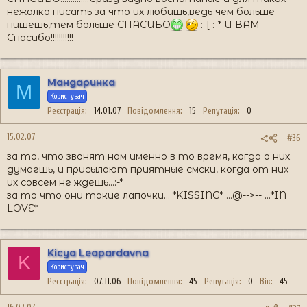
нежалко писать за что их любишь,ведь чем больше
пишешь,тем больше СПАСИБО
:-[ :-* И ВАМ
Спасибо!!!!!!!!!!!
Мандаринка
М
Користувач
Реєстрація
14.01.07
Повідомлення
15
Репутація
0
15.02.07
#36
за то, что звонят нам именно в то время, когда о них
думаешь, и присылают приятные смски, когда от них
их совсем не ждешь...:-*
за то что они такие лапочки... *KISSING* ...@-->-- ...*IN
LOVE*
Kicya Leapardavna
K
Користувач
Реєстрація
07.11.06
Повідомлення
45
Репутація
0
Вік
45