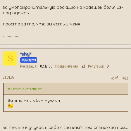
за умопомрачительную реакцию на краешек белья из-
под одежды
просто за то, что вы есть у меня
...................
*shy*
S
Користувач
Реєстрація
02.12.06
Повідомлення
22
Репутація
0
21.01.07
#22
zZzara сказав(ла):
За что мы любим мужчин
за те, що відчуваєш себе як за кам"яною стіною за ним...