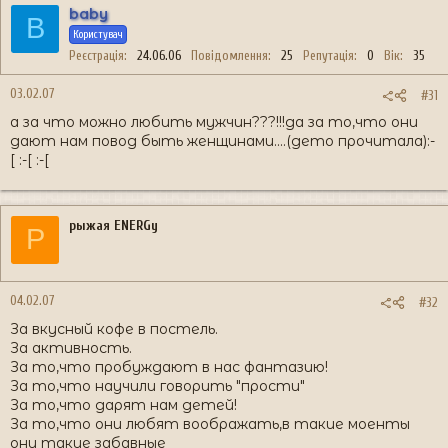
baby
B
Користувач
Реєстрація
24.06.06
Повідомлення
25
Репутація
0
Вік
35
03.02.07
#31
а за что можно любить мужчин???!!!да за то,что они
дают нам повод быть женщинами....(дето прочитала):-
[ :-[ :-[
рыжая ENERGy
Р
04.02.07
#32
За вкусный кофе в постель.
За активность.
За то,что пробуждают в нас фантазию!
За то,что научили говорить "прости"
За то,что дарят нам детей!
За то,что они любят воображать,в такие моенты
они такие забавные