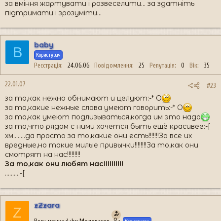
за вміння жартувати і розвеселити... за здатніть
підтримати і зрозуміти...
baby
B
Користувач
Реєстрація
24.06.06
Повідомлення
25
Репутація
0
Вік
35
22.01.07
#23
за то,как нежно обнимают и целуют:-* O
за то,какие нежные слова умеют говорить:-* O
за то,как умеют подлизываться,когда им это надо
за то,что рядом с ними хочется быть ещё красивее:-[
хм........да просто за то,какие они есть!!!!!!!За все их
вредные,но такие милые привычки!!!!!!!!За то,как они
смотрят на нас!!!!!!!!!
За то,как они любят нас!!!!!!!!!!
.........:-[
zZzara
Z