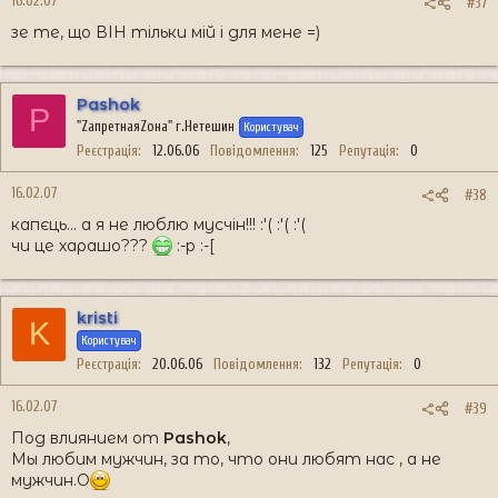
16.02.07
#37
зе те, що ВІН тільки мій і для мене =)
Pashok
P
"ZапретнаяZона" г.Нетешин
Користувач
Реєстрація
12.06.06
Повідомлення
125
Репутація
0
16.02.07
#38
капєць... а я не люблю мусчін!!! :'( :'( :'(
чи це харашо???
:-p :-[
kristi
K
Користувач
Реєстрація
20.06.06
Повідомлення
132
Репутація
0
16.02.07
#39
Под влиянием от
Pashok
,
Мы любим мужчин, за то, что они любят нас , а не
мужчин.O