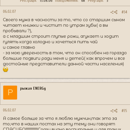
Реєстрація
15.08.06
Повідомлення
68
Репутація
5
06.02.07
#34
Своего мужа в часности за то, что со старшим сыном
читает книжки и чистит по утрам зубы( а вы
пробывали ?),
а с младшим строит глупые рожи, агукает и ходит
гулять когда холодно и хочеться пить чай
и самое главно
- за мою увереность в том, что он способен на гораздо
большие подвиги ради меня и детей( как впрочем и все
достойные представители данной части населения)
рыжая ENERGy
Р
06.02.07
#35
А самое больше за что я люблю мужчин,так это за
то,что в наших постах на эту тему они говорят
СПАСИБО!!!!!!!!!!!!!!Сразу видно воспитаные и для таких