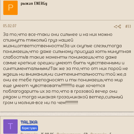
рыжая ENERGy
Р
05.02.07
#33
За то,что все-таки они сильнее и на них можно
спихнуть тяжолый груз нашей
жизни,ответственность!За их скупые слезы,тогда
понимаешь,что даже сильному присуща хоть минутная
слабость!в такие моменты понимаешь,что даже
самые крепкие орешки умеют быть чувственными и
синтиментальными!Так же за то,что от них порой не
ждешь ни внимания,ни синтеминтальности той же,а
они ее тебе преподносят и ты понимаешь,что мир
еще умеет чувствовать!!!!!!!!!!!!а еще хочется
поблагодарить их за то,что в грозовой вечер они
рядом и тогда никакая гроза,никакой ветер,сильный
гром и молния-все ни по чем!!!!!!!!!!!!!!
TALIKA
T
Користувач