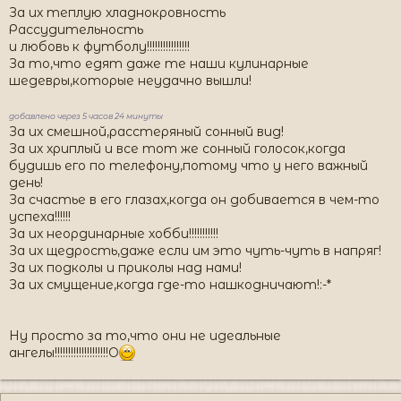
За их теплую хладнокровность
Рассудительность
и любовь к футболу!!!!!!!!!!!!!!!!
За то,что едят даже те наши кулинарные
шедевры,которые неудачно вышли!
добавлено через 5 часов 24 минуты
За их смешной,расстеряный сонный вид!
За их хриплый и все тот же сонный голосок,когда
будишь его по телефону,потому что у него важный
день!
За счастье в его глазах,когда он добивается в чем-то
успеха!!!!!!
За их неординарные хобби!!!!!!!!!!!
За их щедрость,даже если им это чуть-чуть в напряг!
За их подколы и приколы над нами!
За их смущение,когда где-то нашкодничают!:-*
Ну просто за то,что они не идеальные
ангелы!!!!!!!!!!!!!!!!!!!!O