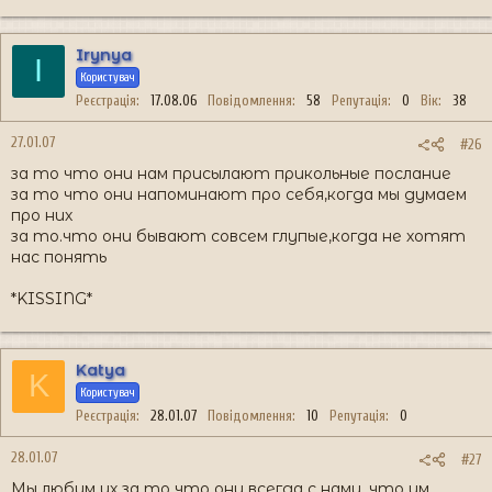
Irynya
I
Користувач
Реєстрація
17.08.06
Повідомлення
58
Репутація
0
Вік
38
27.01.07
#26
за то что они нам присылают прикольные послание
за то что они напоминают про себя,когда мы думаем
про них
за то.что они бывают совсем глупые,когда не хотят
нас понять
*KISSING*
Katya
K
Користувач
Реєстрація
28.01.07
Повідомлення
10
Репутація
0
28.01.07
#27
Мы любим их за то что они всегда с нами, что им