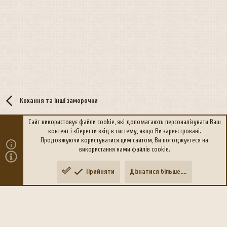
Кохання та інші заморочки
Сайт використовує файли cookie, які допомагають персоналізувати Ваш
контент і зберегти вхід в систему, якщо Ви зареєстровані.
R
Політика конфіденційності
Дoпoмoга
Продовжуючи користуватися цим сайтом, Ви погоджуєтеся на
S
використання нами файлів cookie.
S
®
Community platform by XenForo
© 2010-2026 XenForo Ltd.
Прийняти
Дізнатися більше....
Переклад:
xen-foro.com.ua
Зверху
Знизу