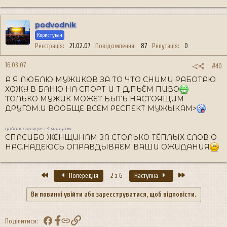
podvodnik
Користувач
Реєстрація
21.02.07
Повідомлення
87
Репутація
0
16.03.07
#40
А Я ЛЮБЛЮ МУЖИКОВ ЗА ТО ЧТО СНИМИ РАБОТАЮ
ХОЖУ В БАНЮ НА СПОРТ И Т Д.ПЬЁМ ПИВО
ТОЛЬКО МУЖИК МОЖЕТ БЫТЬ НАСТОЯЩИМ
ДРУГОМ.И ВООБЩЕ ВСЕМ РЕСПЕКТ МУЖЫКАМ>
добавлено через 4 минуты
СПАСИБО ЖЕНЩИНАМ ЗА СТОЛЬКО ТЁПЛЫХ СЛОВ О
НАС.НАДЕЮСЬ ОПРАВДЫВАЕМ ВАШИ ОЖИДАНИЯ
Перший
Останній
Попередня
2 з 6
Наступна
Ви повинні увійти або зареєструватися, щоб відповісти.
Facebook
Посилання
Поділитися: