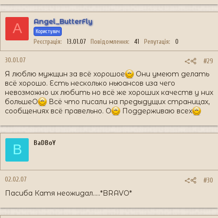
Angel_ButterFly
A
Користувач
Реєстрація
13.01.07
Повідомлення
41
Репутація
0
30.01.07
#29
Я люблю мужщин за всё хорошое
Они умеют делать
всё хорошо. Есть несколько ньюансов иза чего
невозможно их любить но всё же хороших качеств у них
большеO
Всё что писали на предыдущих страницах,
сообщениях всё правельно. O
Поддерживаю всех
BaDBoY
B
02.02.07
#30
Пасиба Катя неожидал.....*BRAVO*