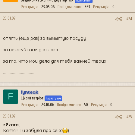
Ведьмочка :)<br>Модератор
Користувач
Реєстрація
23.05.06
Повідомлення
363
Репутація
0
23.01.07
#24
...............................
опять (еще раз) за вымытую посуду
за нежный взгляд в глаза
за то, что мои дела для тебя важней твоих
..................................
fynteak
F
Щирий патріот
Користувач
Реєстрація
23.10.06
Повідомлення
50
Репутація
0
23.01.07
#25
zZzara
,
Катя!!! Ти забула про секс
)