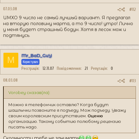
07.03.08
#112
ИМХО 9 число не самый лучшый вариант. Я предлагал
на вторую половину марта, а то 9 число! утро! Лично
у меня будет страшный бодун. Хотя в лесок мож и
подтянусь.
Mr_BaD_GuY
M
Користувач
Реєстрація
12.11.07
Повідомлення
21
Репутація
0
08.03.08
#113
Vorobey сказав(ла):
Можно я телефончик оставлю? Когда будут
шашлычки позвоните я подъеду. Мож подъеду. Уважу
своим королевским присутствием.
Оценю
организацию. Такому событию полюбому рецензию
писать надо.
Скромности тебе не занимать