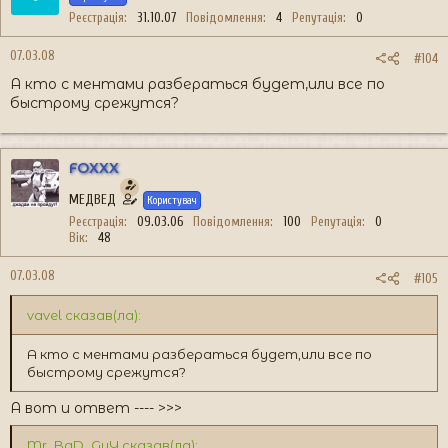
Реєстрація
31.10.07
Повідомлення
4
Репутація
0
07.03.08
#104
А кто с ментами разбераться будет,или все по
быстрому срежутся?
FOXXX
МЕДВЕД
Користувач
Реєстрація
09.03.06
Повідомлення
100
Репутація
0
Вік
48
07.03.08
#105
vavel сказав(ла):
А кто с ментами разбераться будет,или все по
быстрому срежутся?
А вот и ответ ---- >>>
Mr_BaD_GuY сказав(ла):