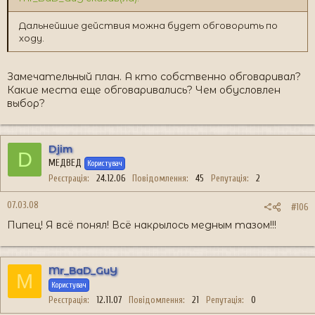
Дальнейшие действия можна будет обговорить по
ходу.
Замечательный план. А кто собственно обговаривал?
Какие места еще обговаривались? Чем обусловлен
выбор?
Djim
D
МЕДВЕД
Користувач
Реєстрація
24.12.06
Повідомлення
45
Репутація
2
07.03.08
#106
Пипец! Я всё понял! Всё накрылось медным тазом!!!
Mr_BaD_GuY
M
Користувач
Реєстрація
12.11.07
Повідомлення
21
Репутація
0