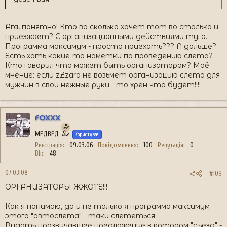
Ага, понятно! Кто во сколько хочет тот во столько и
приезжает? С организационными действиями туго.
Программа максимум - просто приехать??? А дальше?
Есть хоть какие-то наметки по проведению слёта?
Кто говорил что может быть организатором? Моё
мнение: если zZzara не возьмёт организацию слета для
мужчин в свои нежные руки - то хрен что будет!!!!
FOXXX
МЕДВЕД
Користувач
Реєстрація
09.03.06
Повідомлення
100
Репутація
0
Вік
48
07.03.08
#109
ОРГАНИЗАТОРЫ ЖЖОТЕ!!!
Как я понимаю, да и не только я программа максимум
этого "автослета" - таки слететься.
Видать прозвучавшее предложение в котором "съезд" -