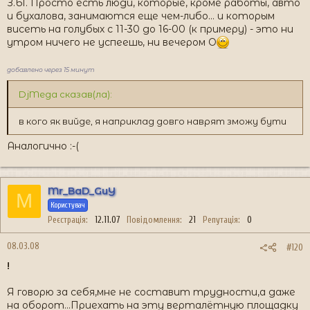
З.Ы. Просто есть люди, которые, кроме работы, авто
и бухалова, занимаются еще чем-либо... и которым
висеть на голубых с 11-30 до 16-00 (к примеру) - это ни
утром ничего не успеешь, ни вечером O
добавлено через 15 минут
DjMega сказав(ла):
в кого як вийде, я наприклад довго наврят зможу бути
Аналогично :-(
Mr_BaD_GuY
M
Користувач
Реєстрація
12.11.07
Повідомлення
21
Репутація
0
08.03.08
#120
!
Я говорю за себя,мне не составит трудности,а даже
на оборот...Приехать на эту верталётную площадку