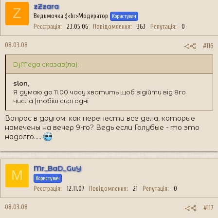
zZzara
Z
Ведьмочка :)<br>Модератор
Користувач
Реєстрація
23.05.06
Повідомлення
363
Репутація
0
08.03.08
#116
DjMega сказав(ла):
slon
,
Я думаю до 11.00 часу хватить щоб відійти від 8го
числа (тобіш сьогодні
Вопрос в другом: как перенести все дела, которые
намечены на вечер 9-го? Ведь если Голубые - то это
надолго.....
Mr_BaD_GuY
M
Користувач
Реєстрація
12.11.07
Повідомлення
21
Репутація
0
08.03.08
#117