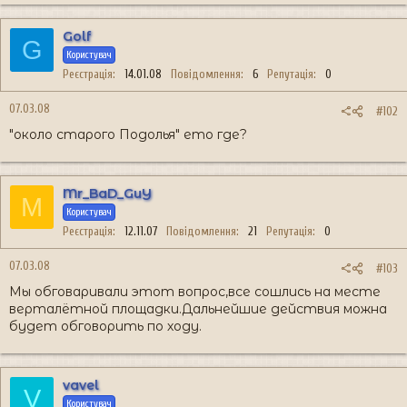
Golf
G
Користувач
Реєстрація
14.01.08
Повідомлення
6
Репутація
0
07.03.08
#102
"около старого Подолья" ето где?
Mr_BaD_GuY
M
Користувач
Реєстрація
12.11.07
Повідомлення
21
Репутація
0
07.03.08
#103
Мы обговаривали этот вопрос,все сошлись на месте
верталётной площадки.Дальнейшие действия можна
будет обговорить по ходу.
vavel
V
Користувач