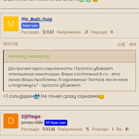
Mr_BaD_GuY
M
Користувач
Реєстрація
12.11.07
Повідомлення
21
Репутація
0
08.03.08
#114
Vorobey сказав(ла):
Да причем здесь скромность. Просто убивает
отношение некоторых. Ваше состояние 9-го - это
лично Ваши проблемы. А одолжение "Хотя в лесок мож
и подтянусь." - просто убивают.
+1 солидарен
Не понял сразу сорказма
DjMega
D
persons riddle
VIP Користувач
Реєстрація
11.03.06
Повідомлення
15
Репутація
1
Вік
41