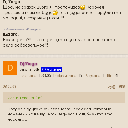
DjMega
,
Щось на зразок цього я і пропонував
Корочея
приїжаю,а там як буде
Так що,давайте парубки та
молодиці,зустрінему весну!!!
добавлено через 42 секунды
zZzara
,
Какие дела?!! У кого дела,то пусть их решает,это
дело добровольное!!!!
DjMega
D
persons riddle
VIP Користувач
Реєстрація
11.03.06
Повідомлення
15
Репутація
1
Вік
41
08.03.08
#118
zZzara сказав(ла):
Вопрос в другом: как перенести все дела, которые
намечены на вечер 9-го? Ведь если Голубые - то это
надолго.....