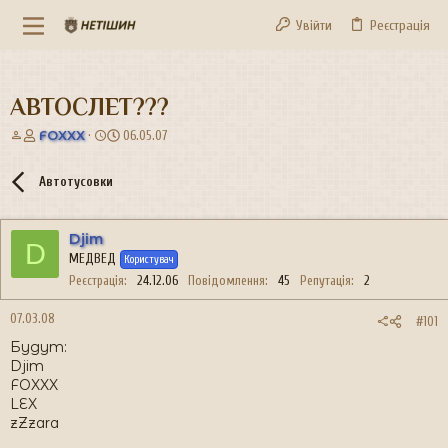
Увійти
Реєстрація
АВТОСЛЕТ???
А
Д
FOXXX
06.05.07
в
а
т
т
Автотусовки
о
а
р
с
т
т
Djim
е
в
D
МЕДВЕД
м
о
Користувач
и
р
Реєстрація
24.12.06
Повідомлення
45
Репутація
2
е
н
07.03.08
#101
н
Будут:
я
Djim
FOXXX
LEX
zZzara