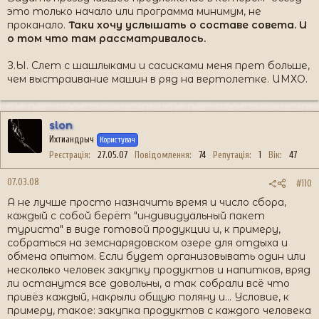
это только начало или программа минимум, не
проканало.
Таки хочу услышать о составе совета. И
о том что там рассматривалось.
З.Ы. Слет с шашлыками и сасисками меня прет больше,
чем выстраивание машин в ряд на вертолетке. ИМХО.
slon
Ихтиандрыч
Користувач
Реєстрація
27.05.07
Повідомлення
74
Репутація
1
Вік
47
07.03.08
#110
А не лучше просто назначить время и число сбора,
каждый с собой берёт "индивидуальный пакет
туриста" в виде готовой продукции и, к примеру,
собраться на земснарядовском озере для отдыха и
обмена опытом. Если будет организовывать один или
несколько человек закупку продуктов и напитков, вряд
ли останутся все довольны, а так собрали всё что
привёз каждый, накрыли общую поляну и... Условие, к
примеру, такое: закупка продуктов с каждого человека