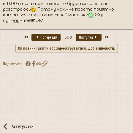
в 11.00 и если там никого не будет,я сильно не
розстроюсь
Потому как,мне просто приятно
кататься,езъдить на своей,машинке
Жду
однодумцев!!!!*OK*
Перший
Останній
Попередня
6 з 8
Наступна
Ви повинні увійти або зареєструватися, щоб відповісти.
Facebook
Посилання
Поділитися:
Автотусовки