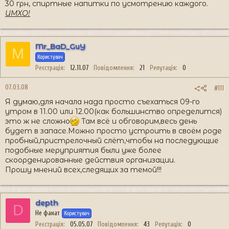
30 грн, спиртные напитки по усмотрению каждого.
ИМХО!
Mr_BaD_GuY
M
Користувач
Реєстрація
12.11.07
Повідомлення
21
Репутація
0
07.03.08
#111
Я думаю,для начала нада просто съехаться 09-го
утром в 11.00 или 12.00(как большинство определится)
это ж не сложно
Там всё и обговорим,весь день
будет в запасе.Можно просто устроить в своём роде
пробный,пристрелочный слёт,чтобы на последующие
подобные меруприятия были уже более
скоорденированные действия организации.
Прошу мнений всех,следящих за темой!!!
depth
D
Не фанат
Користувач
Реєстрація
05.05.07
Повідомлення
43
Репутація
0