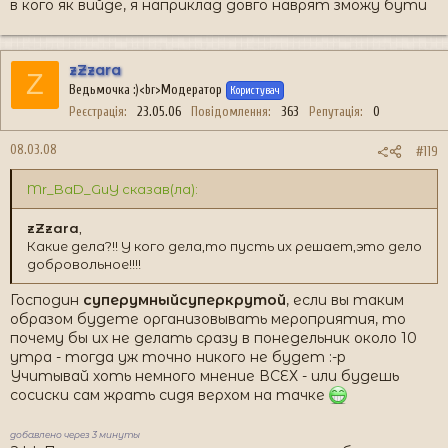
в кого як вийде, я наприклад довго наврят зможу бути
zZzara
Z
Ведьмочка :)<br>Модератор
Користувач
Реєстрація
23.05.06
Повідомлення
363
Репутація
0
08.03.08
#119
Mr_BaD_GuY сказав(ла):
zZzara
,
Какие дела?!! У кого дела,то пусть их решает,это дело
добровольное!!!!
Господин
суперумныйсуперкрутой
, если вы таким
образом будете организовывать мероприятия, то
почему бы их не делать сразу в понедельник около 10
утра - тогда уж точно никого не будет :-p
Учитывай хоть немного мнение ВСЕХ - или будешь
сосиски сам жрать сидя верхом на тачке
добавлено через 3 минуты