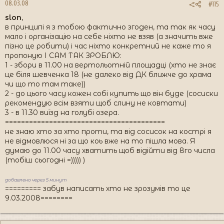
08.03.08
#115
slon
,
в принципі я з тобою фактично згоден, та так як часу
мало і організацію на себе ніхто не взяв (а значить вже
пізно це робити) і час ніхто конкретний не каже то я
пропоную І САМ ТАК ЗРОБЛЮ:
1 - збори в 11.00 на вертольотній площадці (хто не знає
це біля шевченка 18 (не далеко від ДК ближче до храма
чи що то там таке))
2 - до цього часу кожен собі купить що він буде (сосиски
рекомендую всім взяти щоб слину не ковтати)
3 - в 11.30 виїзд на голубі озера.
========================================
не знаю хто за хто проти, та від сосисок на кострі я
не відмовлюся ні за що коь вже на то пішла мова. Я
думаю до 11.00 часу хватить щоб відійти від 8го числа
(тобіш сьогодні =))))) )
добавлено через 5 минут
========= забув написать хто не зрозумів то це
9.03.2008========