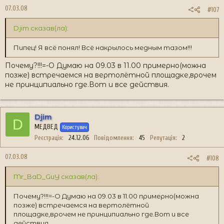
07.03.08
#107
Djim сказав(ла):
Пипец! Я всё понял! Всё накрылось медным тазом!!!
Почему?!!!=-O Думаю на 09.03 в 11.00 примерно(можна
позже) встречаемся на вертолётной площадке,врочем
не принципиально где.Вот и все действия.
Djim
D
МЕДВЕД
Користувач
Реєстрація
24.12.06
Повідомлення
45
Репутація
2
07.03.08
#108
Mr_BaD_GuY сказав(ла):
Почему?!!!=-O Думаю на 09.03 в 11.00 примерно(можна
позже) встречаемся на вертолётной
площадке,врочем не принципиально где.Вот и все
действия.