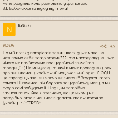
мене розуміли коли розмовляю українською.
З.І. Вибачаюсь за відхід від теми!
NaSteNa
N
20.02.07
#22
На мій погляд патріотів залишилося дуже мало....ми
називаємо себе патріотами???...та настправді ми вже
нічого не пам"ятаємо про українські звичаї та
традиції..:'( На минулому тижні в мене проводили урок
про вишиванки, український національний одяг...ЛЮДИ
це справді цікаво...ми маємо це знати!!!! Згадати того
самого Шевченка...він боровся за українську мову, а ми
скоро самі забудемо її...Над цим потрібно
замислитись...Але я впевнена, що це нікому не
потрібно...хто в наш час віддасть своє життя за
Україну....:-( *TIRED*