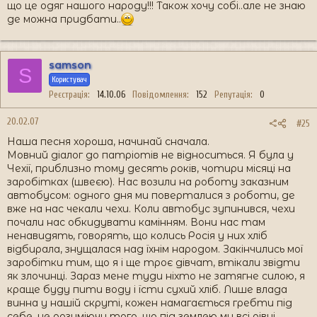
що це одяг нашого народу!!! Також хочу собі..але не знаю
де можна придбати..
samson
S
Користувач
Реєстрація
14.10.06
Повідомлення
152
Репутація
0
20.02.07
#25
Наша песня хороша, начинай сначала.
Мовний діалог до патріотів не відноситься. Я була у
Чехії, приблизно тому десять років, чотири місяці на
заробітках (швеєю). Нас возили на роботу заказним
автобусом: одного дня ми поверталися з роботи, де
вже на нас чекали чехи. Коли автобус зупинився, чехи
почали нас обкидувати камінням. Вони нас там
ненавидять, говорять, що колись Росія у них хліб
відбирала, знущалася над їхнім народом. Закінчились мої
заробітки тим, що я і ще троє дівчат, втікали звідти
як злочинці. Зараз мене туди ніхто не затягне силою, я
краще буду пити воду і їсти сухий хліб. Лише влада
винна у нашій скруті, кожен намагається гребти під
себе, не розуміючи того, що під землею ми всі рівні.