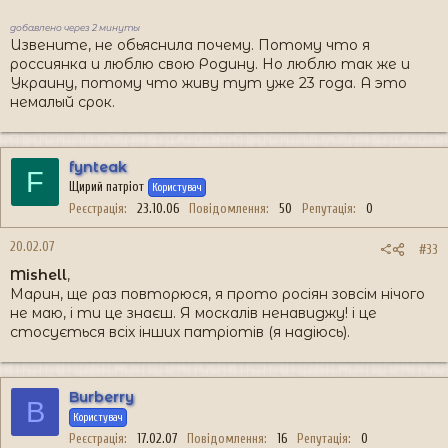
добавлено через 2 минуты
Извените, не обьяснила почему. Потому что я
россиянка и люблю свою Родину. Но люблю так же и
Украину, потому что живу тут уже 23 года. А это
немалый срок.
fynteak
F
Щирий патріот
Користувач
Реєстрація
23.10.06
Повідомлення
50
Репутація
0
20.02.07
#33
Mishell
,
Марин, ще раз повторюся, я прото росіян зовсім нічого
не маю, і ти це знаєш. Я москалів ненавиджу! і це
стосується всіх інших патріотів (я надіюсь).
Burberry
B
Користувач
Реєстрація
17.02.07
Повідомлення
16
Репутація
0