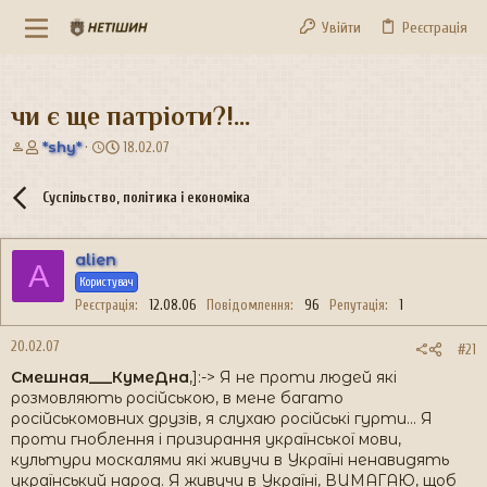
Увійти
Реєстрація
чи є ще патріоти?!...
А
Д
*shy*
18.02.07
в
а
т
т
Суспільство, політика і економіка
о
а
р
с
т
т
alien
е
в
A
м
о
Користувач
и
р
Реєстрація
12.08.06
Повідомлення
96
Репутація
1
е
н
20.02.07
#21
н
Смешная___КумеДна
,]:-> Я не проти людей які
я
розмовляють російською, в мене багато
російськомовних друзів, я слухаю російські гурти... Я
проти гноблення і призирання української мови,
культури москалями які живучи в Україні ненавидять
український народ. Я живучи в Україні, ВИМАГАЮ, щоб