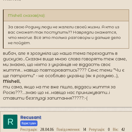
Mishell сказав(ла):
За свою Родину люди не жалели своей жизни. А кто из
вас сможет так поступить?? Наврядли окажется,
что многие. Всё это только разговоры и дальше дело
не пойдёт.
вибач, але я зрозуміла що наша тема переходить в
дискусію...Сказані вище мною слова говорять теж саме,
ми знаємо, що ніхто з українців не віддасть своє
життя... навіщо повторюватись???? Сенс теми "Чи є
ще патріоти" - не особливо українці (як я розумію...),
Mishell
,
ти сама, якщо на те вже пішло, віддаси життя за
Росію???....знаю що ні...навіщо нас принижувати..і
ставити безглузді запитання?????:-(
Recusant
R
Користувач
Реєстрація
28.04.06
Повідомлення
14
Репутація
0
Вік
42