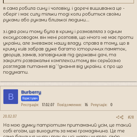
я сама робила сину і чоловіку. і доречі вишиванка це -
оберіг і має силу тільки тоді коли робиться своїми
руками або руками близької людини....
з.і.два роки тому була в криму і розмовляла з одним
екскурсоводом. він мені розповів, що нічого не має проти
україни, але зневажає нашу владу. справа в тому, що в
криму київ забрав дуже багато історичних памяток,
дворців, замків, заповідників під державні дачі, та
закриті розважальні комплекси.тому він серьйозно
розглядав питання від`'днання від україни. є про що
подумати.
Burberry
B
Користувач
Реєстрація
17.02.07
Повідомлення
16
Репутація
0
20.02.07
#28
На мою думку патріотизм притаманий усім, це такий
собі егоїзм, що виходить за межі громадянина. Це те
саме бажання жити так як усі, мати житло, сім'ю,