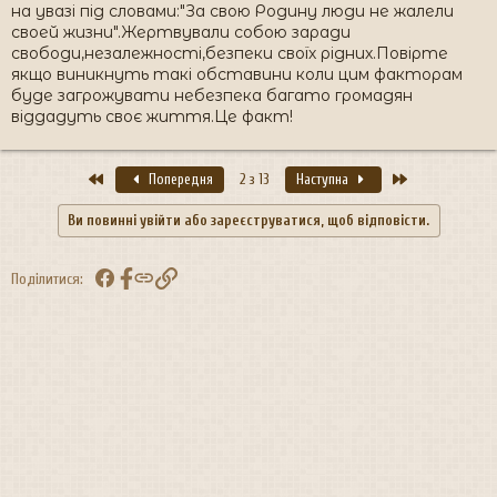
на увазі під словами:"За свою Родину люди не жалели
своей жизни".Жертвували собою заради
свободи,незалежності,безпеки своїх рідних.Повірте
якщо виникнуть такі обставини коли цим факторам
буде загрожувати небезпека багато громадян
віддадуть своє життя.Це факт!
Перший
Останній
Попередня
2 з 13
Наступна
Ви повинні увійти або зареєструватися, щоб відповісти.
Facebook
Посилання
Поділитися: