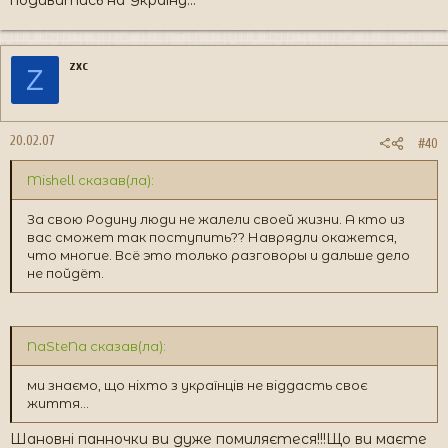
подивитись на Україну...
zxc
Z
20.02.07
#40
Mishell сказав(ла):
За свою Родину люди не жалели своей жизни. А кто из
вас сможет так поступить?? Наврядли окажется,
что многие. Всё это только разговоры и дальше дело
не пойдёт.
NaSteNa сказав(ла):
ми знаємо, що ніхто з українців не віддасть своє
життя...
Шановні панночки ви дуже помиляєтеся!!!Що ви маєте