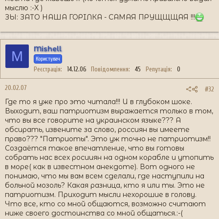
мыслю :-X )
ЗЫ: ЗАТО НАША ГОРIЛКА - САМАЯ ПРУЩЩЩАЯ !!!
Mishell
M
Користувач
Реєстрація
14.12.06
Повідомлення
45
Репутація
0
20.02.07
#32
Где то я уже про это читала!!! И в глубоком шоке.
Выходит, ваш патриотизм выражается только в том,
что вы все говорите на украинском языке??? А
обсирать, извените за слово, россиян вы имеете
право??? "Патриоты". Это уж точно не патриотизм!!
Создаётся такое впечатление, что вы готовы
собрать нас всех росииян на одном корабле и утопить
в море( как в известном анекдоте). Вот одного не
понимаю, что мы вам всем сделали, где наступили на
больной мозоль? Какая разница, кто я или ты. Это не
патриотизм. Приходит мысли нехорошие в голову.
Что все, кто со мной общаются, возможно считают
ниже своего достоинства со мной общаться.:-(