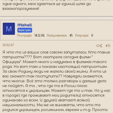
одне-одного, мені здається це єдиний шлях до
взаємопорозуміння!
Mishell
M
Користувач
Реєстрація
14.12.06
Повідомлення
45
Репутація
0
20.02.07
#35
Я что то из ваших слов совсем запуталась. Кто такие
патриоты???? Вот смотрела сегодня фильм "
Офицеры". Может много и надумано в фильмах такого
рода. Но вот там и показан настоящий патриотизм.
За свою Родину люди не жалели своей жизни. А кто из
вас сможет так поступить?? Наврядли окажется,
что многие. Всё это только разговоры и дальше дело
не пойдёт. А то , что где то в Росии плохо
относятся к украинцам. Может где то и так. Но у нас
в городе( где проживают мои родители) относятся
одинаково ко всем. И друзей хватает всякой
национальности. Мы же не виноваты, что кто то
родился украинцем, росиянином, евреем и т.д. Просто