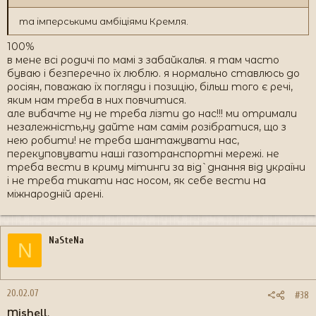
та імперськими амбіціями Кремля.
100%
в мене всі родичі по мамі з забайкалья. я там часто
буваю і безперечно їх люблю. я нормально ставлюсь до
росіян, поважаю їх погляди і позицію, більш того є речі,
яким нам треба в них повчитися.
але вибачте ну не треба лізти до нас!!! ми отримали
незалежність,ну дайте нам самім розібратися, що з
нею робити! не треба шантажувати нас,
перекуповувати наші газотранспортні мережі. не
треба вести в криму мітинги за від`днання від україни
і не треба тикати нас носом, як себе вести на
міжнародній арені.
NaSteNa
N
20.02.07
#38
Mishell
,