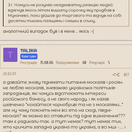
З.І. Чомусь не розумію неадекватну реакцію людей:
вдягнув якось літом вишиту сорочку яку придбав в
Мукачево, поки дійшов до торгового то відчув на собі
десятки тикань пальцями і смішки в спину,
аналогічний випадок був і в мене... якісь :-|
TALIKA
T
Користувач
Реєстрація
15.08.06
Повідомлення
68
Репутація
5
20.02.07
#27
а давайте знову піднімати питання москалів і росіян.
не люблю москалів, зневажаю українськіх політиків-
запроданців, які чомусь відстоюють інтереси
російського бізнесу, а не свого народу. і як казав
шевченко "кохайтеся чорнобриві та не з москалями..."
але ну чому поясніть мені всі хто на сході, півдні-
москалі? як можна всі ставити під одне визначення???
там є радикали так. а тут немає? тут немає тих,
хто кричить западна україна то україна, а всі інші -..... і