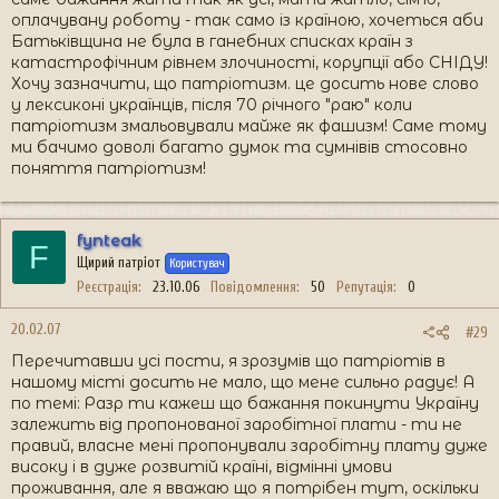
оплачувану роботу - так само із країною, хочеться аби
Батьківщина не була в ганебних списках країн з
катастрофічним рівнем злочиності, корупції або СНІДУ!
Хочу зазначити, що патріотизм. це досить нове слово
у лексиконі українців, після 70 річного "раю" коли
патріотизм змальовували майже як фашизм! Саме тому
ми бачимо доволі багато думок та сумнівів стосовно
поняття патріотизм!
fynteak
F
Щирий патріот
Користувач
Реєстрація
23.10.06
Повідомлення
50
Репутація
0
20.02.07
#29
Перечитавши усі пости, я зрозумів що патріотів в
нашому місті досить не мало, що мене сильно радує! А
по темі: Разр ти кажеш що бажання покинути Україну
залежить від пропонованої заробітної плати - ти не
правий, власне мені пропонували заробітну плату дуже
високу і в дуже розвитій країні, відмінні умови
проживання, але я вважаю що я потрібен тут, оскільки