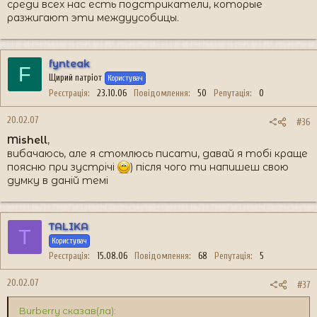
среди всех нас есть подстрикатели, которые
разжигают эти междуусобицы.
fynteak
F
Щирий патріот
Користувач
Реєстрація
23.10.06
Повідомлення
50
Репутація
0
20.02.07
#36
Mishell
,
вибачаюсь, але я стомлюсь писати, давай я тобі краще
поясню при зустрічі
) після чого ти напишеш свою
думку в даній темі
TALIKA
T
Користувач
Реєстрація
15.08.06
Повідомлення
68
Репутація
5
20.02.07
#37
Burberry сказав(ла):