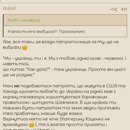
20.02.07
#39
RazR сказав(ла):
А власть кто выбирал?.. Праааально.
Але, все-таки, ця влада патріотичніша за ту, що не
вибрали
"Ми - українці, ти і я. Ми з тобою однієї крові - червоної. І
навіть той,
що питає "Как дєла?" - теж українець. Просто він цього
ще не розуміє."
Мені
не
подобаються патріоти, що живуть в США та
Канаді, кричать любов"ю до України на рідній мові з
екрану телевізора, користуються Харківським
правописом і цитують Шевченка. В цих країнах ти
повинен бути патріотом тої землі звідки припливли
твої прабатьки, інакше буде важко.
Вернутись ніхто не хоче (Катерину Ющенко не
враховуємо
), та й взагалі просто приїхати і