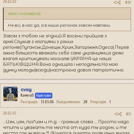
20.02.07
#30
alien сказав(ла):
Не всі, в нас да, а в інших регіонах зовсім навпаки.
Зовсім з тобою не згідний.Я восени прийшов з
армії.Служив з хлопцями з різних
регіонів(Луганськ,Донецьк,Крим,Запоріжжя,Одеса).Перев
ажна більшість вважали себе саме українцями,а деякі
взагалі критикували москалів.УКРАЇНА-це наша
БАТЬКІВЩИНА.Вона одна,ціла і неподільна.На мою
думку молодь(всюди)настроєна доволі патріотично.
cvoy
KамеraD
Користувач
Реєстрація
13.03.06
Повідомлення
28
Репутація
1
20.02.07
#31
...Изм, изм, пох"изм и т.д. - громкие слова ... Просто надо
чтить и уважать те места от куда ты родом, и те
места где живёшь !!! (Хочется думать правильно выдал