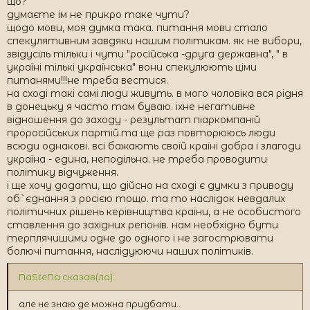
що?
думаєте ім не прикро таке чути?
щодо мови, моя думка така. питання мови стало
спекулятивним завдяки нашим політикам. як не вибори,
звідусіль тільки і чути "російська -друга державна", " в
україні тількі українська" вони спекулюють ціми
питанями!!!не треба вестися.
на сході такі самі люди живуть. в мого чоловіка вся рідня
в донецьку я часто там буваю. іхне негативне
відношення до заходу - результат піаркомпаній
проросійських партій.та ще раз повторююсь люди
всюди однакові. всі бажають своїй країні добра і злагоди
україна - едина, неподільна. не треба проводити
політику відчуження.
і ще хочу додати, що дійсно на сході є думки з приводу
об`єднання з росією тощо. та то наслідок невдалих
політичних рішень керівництва країни, а не особистого
ставлення до західних регіонів. нам необхідно бути
терплячишими одне до одного і не загострювати
болючі питання, наслідуюючи наших політиків.
NaSteNa сказав(ла):
але не знаю де можна придбати..