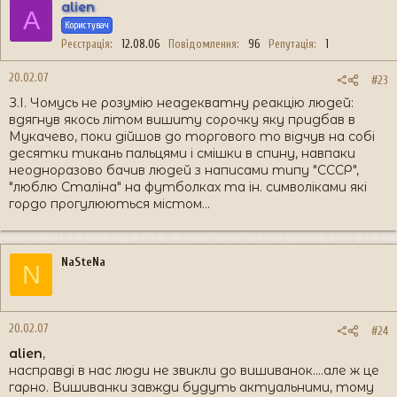
alien
A
Користувач
Реєстрація
12.08.06
Повідомлення
96
Репутація
1
20.02.07
#23
З.І. Чомусь не розумію неадекватну реакцію людей:
вдягнув якось літом вишиту сорочку яку придбав в
Мукачево, поки дійшов до торгового то відчув на собі
десятки тикань пальцями і смішки в спину, навпаки
неодноразово бачив людей з написами типу "СССР",
"люблю Сталіна" на футболках та ін. символіками які
гордо прогулюються містом...
NaSteNa
N
20.02.07
#24
alien
,
насправді в нас люди не звикли до вишиванок....але ж це
гарно. Вишиванки завжди будуть актуальними, тому