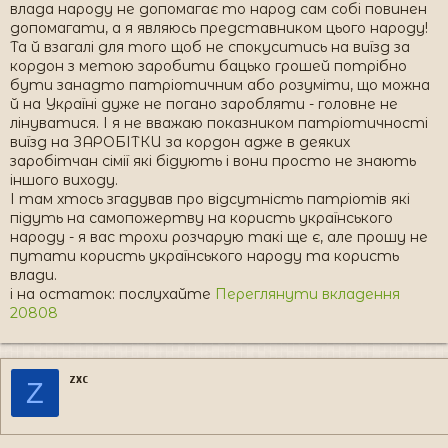
влада народу не допомагає то народ сам собі повинен
допомагати, а я являюсь представником цього народу!
Та й взагалі для того щоб не спокуситись на виїзд за
кордон з метою заробити бацько грошей потрібно
бути занадто патріотичним або розуміти, що можна
й на Україні дуже не погано заробляти - головне не
лінуватися. І я не вважаю показником патріотичності
виїзд на ЗАРОБІТКИ за кордон адже в деяких
заробітчан сімії які бідують і вони просто не знають
іншого виходу.
І там хтось згадував про відсутність патріотів які
підуть на самопожертву на користь українського
народу - я вас трохи розчарую такі ще є, але прошу не
путати користь українського народу та користь
влади.
і на остаток: послухайте
Переглянути вкладення
20808
zxc
Z