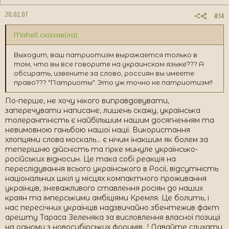
20.02.07
#34
Mishell сказав(ла):
Выходит, ваш патриотизм выражается только в
том, что вы все говорите на украинском языке??? А
обсирать, извените за слово, россиян вы имеете
право??? "Патриоты". Это уж точно не патриотизм!!
По-перше, не хочу нікого виправдовувати,
заперечувати написане, лишень скажу, українська
толерантність є найбільшим нашим досягненням та
невимовною ганьбою нашої нації. Використання
хлопцями слова москаль... є нічим інакшим як болем за
теперішню дійсність та гірке минуле українсько-
російських відносин. Це така собі реакція на
переслідування всього українського в Росії, відсутність
національних шкіл у місцях компактного проживання
українців, зневажливого ставлення росіян до наших
краян та імперськими амбіціями Кремля. Це болить, і
нас пересічних українців надзвичайно збентежив факт
арешту Тараса Зеленяка за висловлення власної позиції
на одному з новосибірських форумів...! Давайте слухати