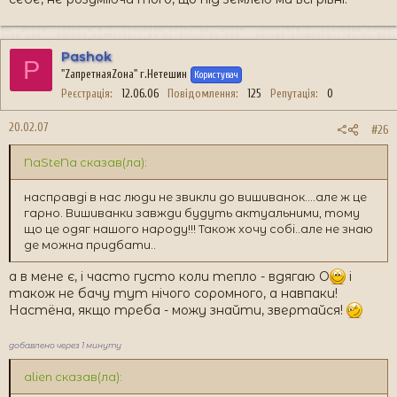
Pashok
P
"ZапретнаяZона" г.Нетешин
Користувач
Реєстрація
12.06.06
Повідомлення
125
Репутація
0
20.02.07
#26
NaSteNa сказав(ла):
насправді в нас люди не звикли до вишиванок....але ж це
гарно. Вишиванки завжди будуть актуальними, тому
що це одяг нашого народу!!! Також хочу собі..але не знаю
де можна придбати..
а в мене є, і часто густо коли тепло - вдягаю O
і
також не бачу тут нічого соромного, а навпаки!
Настёна, якщо треба - можу знайти, звертайся!
добавлено через 1 минуту
alien сказав(ла):