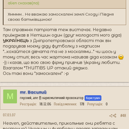
alien сказав(ла):
Хмммм... Не вважаю замоскалені землі Сходу і Півдня
своєю батьківщиною!
Там справжніх патріотів теж вистачає. Недавно
приїжджав в Нетішин один (друг молодості мого діда)
УКРАЇНЕЦЬ
з Дніпропетровської області так він
подарував моєму діду футболку з надписом
"...кохайтеся дівчата та не з москалями..." чи шось у
тому стилі; весь час жартома називав діда козаком
-)) і казав, що всю свою фірму привчив Україну любити.
Взагалом *THUMBS UP отакий дядько.
Ось такі вони "замоскалені" :-p
mr. Василий
M
гнусний, але (!) харизматичний провокатор
Користувач
Реєстрація
18.12.06
Повідомлення
178
Репутація
0
07.03.07
#48
Heaven, действительно, прикольные они ребята с
восточной Украины и футболки дарят западенцам