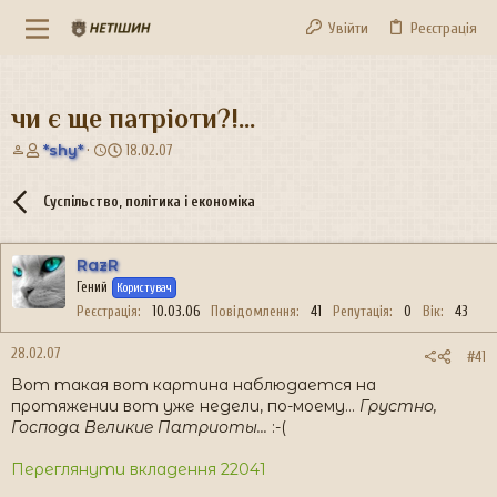
Увійти
Реєстрація
чи є ще патріоти?!...
А
Д
*shy*
18.02.07
в
а
т
т
Суспільство, політика і економіка
о
а
р
с
т
т
RazR
е
в
Гений
м
о
Користувач
и
р
Реєстрація
10.03.06
Повідомлення
41
Репутація
0
Вік
43
е
н
28.02.07
#41
н
Вот такая вот картина наблюдается на
я
протяжении вот уже недели, по-моему...
Грустно,
Господа Великие Патриоты...
:-(
Переглянути вкладення 22041