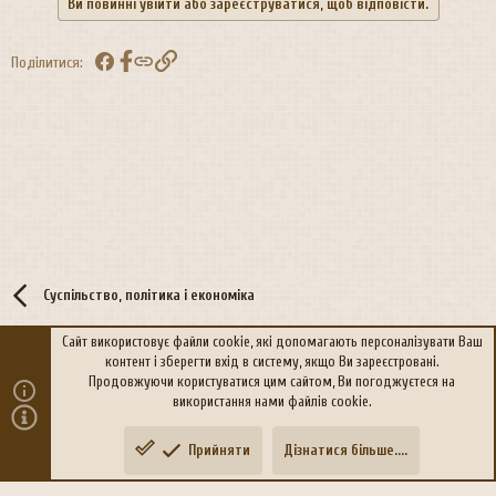
Ви повинні увійти або зареєструватися, щоб відповісти.
Facebook
Посилання
Поділитися:
Суспільство, політика і економіка
Сайт використовує файли cookie, які допомагають персоналізувати Ваш
контент і зберегти вхід в систему, якщо Ви зареєстровані.
R
Політика конфіденційності
Дoпoмoга
Продовжуючи користуватися цим сайтом, Ви погоджуєтеся на
S
використання нами файлів cookie.
S
®
Community platform by XenForo
© 2010-2026 XenForo Ltd.
Прийняти
Дізнатися більше....
Переклад:
xen-foro.com.ua
Зверху
Знизу