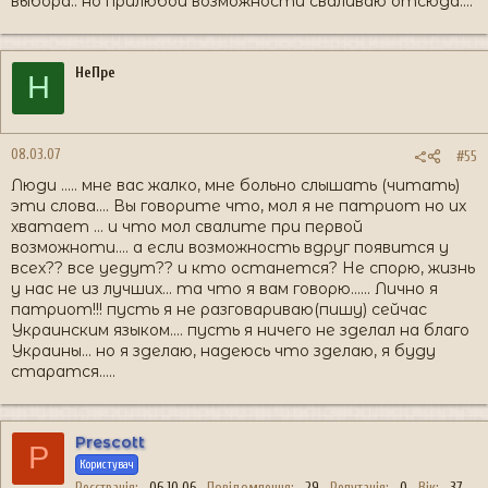
выбора.. но прилюбой возможности сваливаю отсюда....
НеПре
Н
08.03.07
#55
Люди ..... мне вас жалко, мне больно слышать (читать)
эти слова.... Вы говорите что, мол я не патриот но их
хватает ... и что мол свалите при первой
возможноти.... а если возможность вдруг появится у
всех?? все уедут?? и кто останется? Не спорю, жизнь
у нас не из лучших... та что я вам говорю...... Лично я
патриот!!! пусть я не разговариваю(пишу) сейчас
Украинским языком.... пусть я ничего не зделал на благо
Украины... но я зделаю, надеюсь что зделаю, я буду
старатся.....
Prescott
P
Користувач
Реєстрація
06.10.06
Повідомлення
29
Репутація
0
Вік
37