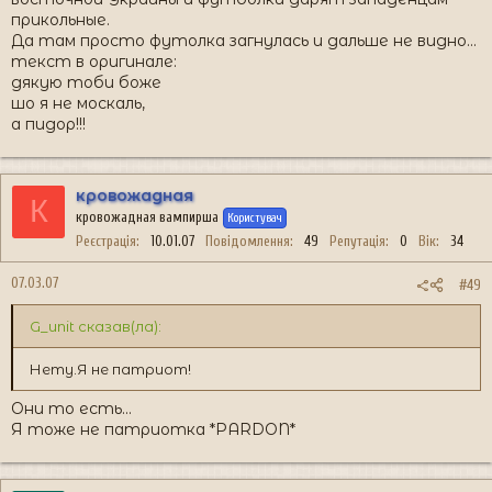
прикольные.
Да там просто футолка загнулась и дальше не видно...
текст в оригинале:
дякую тоби боже
шо я не москаль,
а пидор!!!
кровожадная
К
кровожадная вампирша
Користувач
Реєстрація
10.01.07
Повідомлення
49
Репутація
0
Вік
34
07.03.07
#49
G_unit сказав(ла):
Нету.Я не патриот!
Они то есть...
Я тоже не патриотка *PARDON*