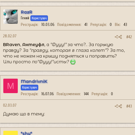
RazR
Гений
Користувач
Реєстрація
10.03.06
Повідомлення
41
Репутація
0
Вік
43
28.02.07
#42
BRaven
,
Антеуфл
, а
"Фууу!"
за что?.. За горькую
правду? За
"правду, которая в глаза колет"
? За то,
что не можем на крышу подняться и поправить?
Или просто
по"Фууу!"исты?
MandrivniK
M
Користувач
Реєстрація
16.07.06
Повідомлення
144
Репутація
0
02.03.07
#43
Думаю що в тему:
*shy*