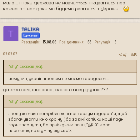
мало.... і поки держава не навчиться пікуватися про
кожного з нас доки ми будемо рватися з України....
TALIKA
T
Користувач
Реєстрація
15.08.06
Повідомлення
68
Репутація
5
03.03.07
#45
*shy* сказав(ла):
чому, ми, українці зовсім не маємо городості...
да хто вам, шановна, сказав таку дурню???
*shy* сказав(ла):
знову ж таки потрібен лиш ваш розум і здоров"я, щоб
збагачувати їхню країну.( бо за їхні копійки наші ладні
гори звернути, бо приїжджим вони ДУЖЕ мало
платять, на відміну від своїх ..