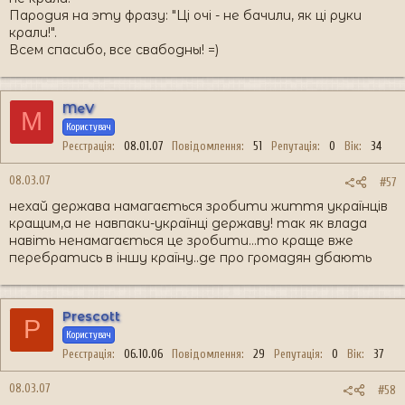
Пародия на эту фразу: "Ці очі - не бачили, як ці руки
крали!".
Всем спасибо, все свабодны! =)
MeV
M
Користувач
Реєстрація
08.01.07
Повідомлення
51
Репутація
0
Вік
34
08.03.07
#57
нехай держава намагається зробити життя українців
кращим,а не навпаки-українці державу! так як влада
навіть ненамагається це зробити...то краще вже
перебратись в іншу країну..де про громадян дбають
Prescott
P
Користувач
Реєстрація
06.10.06
Повідомлення
29
Репутація
0
Вік
37
08.03.07
#58