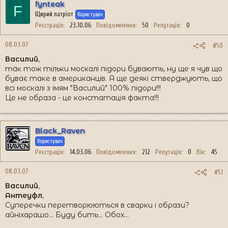
fynteak
F
Щирий патріот
Користувач
Реєстрація
23.10.06
Повідомлення
50
Репутація
0
08.03.07
#50
Василий
,
так тож тільки москалі підори бувають, ну ще я чув що
буває таке в американців. А ще деякі стверджують, що
всі москалі з імям "Василий" 100% підори!!!
Це не образа - це констатація факта!!!
Black_Raven
Користувач
Реєстрація
14.03.06
Повідомлення
212
Репутація
0
Вік
45
08.03.07
#51
Василий
,
Антеуфл
,
Суперечки перетворюються в сварки і образи?
айніхарашо... Буду бить... Обох...