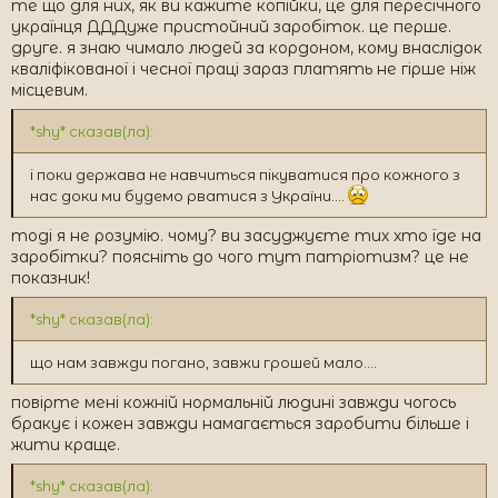
те що для них, як ви кажите копійки, це для пересічного
українця ДДДуже пристойний заробіток. це перше.
друге. я знаю чимало людей за кордоном, кому внаслідок
кваліфікованої і чесної праці зараз платять не гірше ніж
місцевим.
*shy* сказав(ла):
і поки держава не навчиться пікуватися про кожного з
нас доки ми будемо рватися з України....
тоді я не розумію. чому? ви засуджуєте тих хто їде на
заробітки? поясніть до чого тут патріотизм? це не
показник!
*shy* сказав(ла):
що нам завжди погано, завжи грошей мало....
повірте мені кожній нормальній людині завжди чогось
бракує і кожен завжди намагається заробити більше і
жити краще.
*shy* сказав(ла):