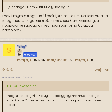
це правда - Батьківщина у нас одна,
так і тут є люди на Україні, які того не визнають. а за
кордоном є люди, які люблять свою батьківщину, а
працюють заради дітей приміром. хто більший
патріот?
*shy*
S
Користувач
Реєстрація
02.12.06
Повідомлення
22
Репутація
0
04.03.07
#46
добавлено через 8 минут
TALIKA сказав(ла):
тоді я не розумію. чому? ви засуджуєте тих хто їде на
заробітки? поясніть до чого тут патріотизм? це не
показник!