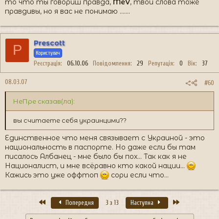
то что ты говориш правда,
MeV
, твои слова тоже
правдивы, но я вас не понимаю .......
Prescott
P
Користувач
Реєстрація
06.10.06
Повідомлення
29
Репутація
0
Вік
37
08.03.07
#60
НеПре сказав(ла):
вы считаете себя украинцими??
Единственное что меня связывает с Украиной - это
национальность в паспорте. Но даже если бы там
писалось Албанец - мне было бы пох... Так как я не
Националист, и мне всёравно кто какой нации...
Кажись это уже оффтоп
сори если что...
Перший
Останній
Попередня
3 з 13
Наступна