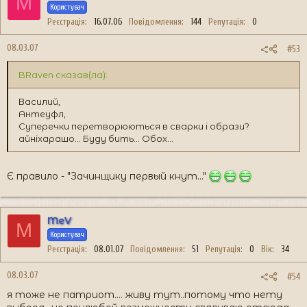
M
Користувач
Реєстрація
16.07.06
Повідомлення
144
Репутація
0
08.03.07
#53
BRaven сказав(ла):
Василий,
Антеуфл,
Суперечки перетворюються в сварки і образи?
айніхарашо... Буду бить... Обох...
Є правило - "Зачинщику первый кнут..."
MeV
M
Користувач
Реєстрація
08.01.07
Повідомлення
51
Репутація
0
Вік
34
08.03.07
#54
я тоже не патриот.... живу тут..потому что нету