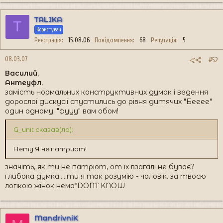
TALIKA
T
Користувач
Реєстрація
15.08.06
Повідомлення
68
Репутація
5
08.03.07
#52
Василий
,
Антеуфл
,
замість нормальних конструктивних думок і ведення
дорослої дискусії спустились до рівня дитячих "Бееее"
один одному. "фууу" вам обом!
G_unit сказав(ла):
Нету.Я не патриот!
значіть, як ти не патріот, от їх взагалі не буває?
глибока думка.....ти я так розумію - чоловік. за твоєю
логікою жінок нема*DONT KNOW
MandrivniK