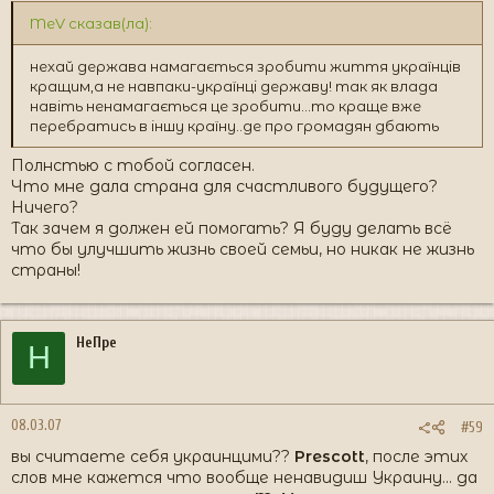
MeV сказав(ла):
нехай держава намагається зробити життя українців
кращим,а не навпаки-українці державу! так як влада
навіть ненамагається це зробити...то краще вже
перебратись в іншу країну..де про громадян дбають
Полнстью с тобой согласен.
Что мне дала страна для счастливого будущего?
Ничего?
Так зачем я должен ей помогать? Я буду делать всё
что бы улучшить жизнь своей семьи, но никак не жизнь
страны!
НеПре
Н
08.03.07
#59
вы считаете себя украинцими??
Prescott
, после этих
слов мне кажется что вообще ненавидиш Украину... да