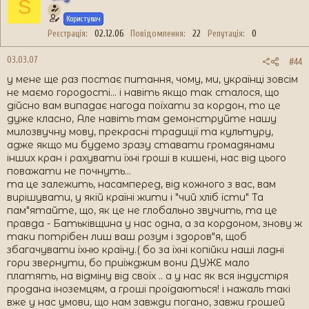
S
Користувач
Реєстрація
02.12.06
Повідомлення
22
Репутація
0
03.03.07
#44
у мене ще раз постає питання, чому, ми, українці зовсім
не маємо городості... і навіть якщо так сталося, що
дійсно вам випадає нагода поїхати за кордон, то це
дуже класно, Але навіть там демонструйте нашу
милозвучну мову, прекрасні традиції та культуру,
адже якщо ми будемо зразу ставати громадянами
інших кран і рахувати їхні гроші в кишені, нас від цього
поважати не почнуть...
та це залежить, насамперед, від кожного з вас, вам
вирішувати, у якій країні жити і "чий хліб їсти" Та
пам"ятайте, що, як це не глобально звучить, та це
правда - Батьківщина у нас одна, а за кордоном, знову ж
таки потрібен лиш ваш розум і здоров"я, щоб
збагачувати їхню країну.( бо за їхні копійки наші ладні
гори звернути, бо приїжджим вони ДУЖЕ мало
платять, на відміну від своїх .. а у нас як вся індустіря
продана іноземцям, а гроші проїдаються! і нажаль такі
вже у нас умови, що нам завжди погано, завжи грошей