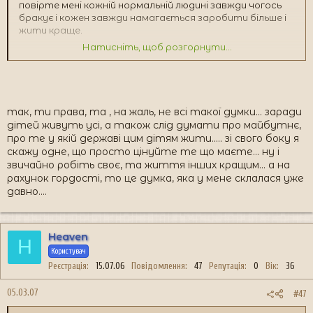
повірте мені кожній нормальній людині завжди чогось
бракує і кожен завжди намагається заробити більше і
жити краще.
Натисніть, щоб розгорнути...
так і тут є люди на Україні, які того не визнають. а за
кордоном є люди, які люблять свою батьківщину, а
працюють заради дітей приміром. хто більший
патріот?
так, ти права, та , на жаль, не всі такої думки... заради
дітей живуть усі, а також слід думати про майбутнє,
про те у якій державі цим дітям жити..... зі свого боку я
скажу одне, що просто цінуйте те що маєте... ну і
звичайно робіть своє, та життя інших кращим... а на
рахунок гордості, то це думка, яка у мене склалася уже
давно....
Heaven
H
Користувач
Реєстрація
15.07.06
Повідомлення
47
Репутація
0
Вік
36
05.03.07
#47