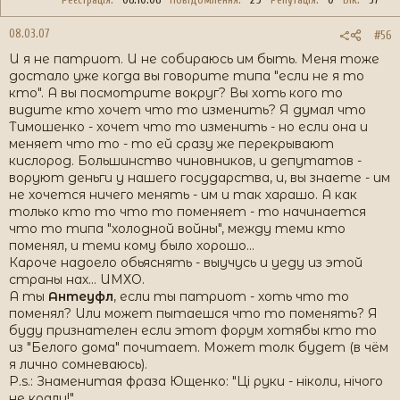
08.03.07
#56
И я не патриот. И не собираюсь им быть. Меня тоже
достало уже когда вы говорите типа "если не я то
кто". А вы посмотрите вокруг? Вы хоть кого то
видите кто хочет что то изменить? Я думал что
Тимошенко - хочет что то изменить - но если она и
меняет что то - то ей сразу же перекрывают
кислород. Большинство чиновников, и депутатов -
воруют деньги у нашего государства, и, вы знаете - им
не хочется ничего менять - им и так харашо. А как
только кто то что то поменяет - то начинается
что то типа "холодной войны", между теми кто
поменял, и теми кому было хорошо...
Кароче надоело обьяснять - выучусь и уеду из этой
страны нах... ИМХО.
А ты
Антеуфл
, если ты патриот - хоть что то
поменял? Или может пытаешся что то поменять? Я
буду признателен если этот форум хотябы кто то
из "Белого дома" почитает. Может толк будет (в чём
я лично сомневаюсь).
P.s.: Знаменитая фраза Ющенко: "Ці руки - ніколи, нічого
не крали!"