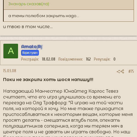
Знахарь сказав(ла):
а темы полюбом закрыть надо...
и твою в том числе...
Amato∫R∫
A
Користувач
Реєстрація
18.02.08
Повідомлення
162
Репутація
0
15.03.08
#75
Поки не закрили хоть шося напишу!!!
Нападающий Манчестер Юнайтед Карлос Тевез
считает, что его игра улучшилась со времени его
переезда на Олд Траффорд: "Я играю на той части
поля, на которой я хочу. Но мне также приходится
приспосабливаться к некоторым вещам, которые меня
просят делать - смещаться вглубь поля, опекать
полузащитников соперника, когда мы теряем мяч в
центре поля и не давать им играть свободно. Но наш