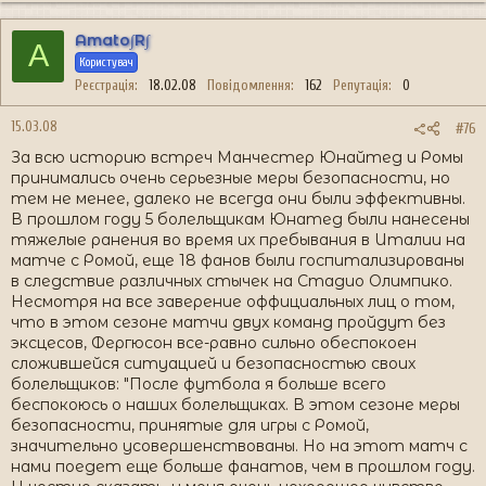
Amato∫R∫
A
Користувач
Реєстрація
18.02.08
Повідомлення
162
Репутація
0
15.03.08
#76
За всю историю встреч Манчестер Юнайтед и Ромы
принимались очень серьезные меры безопасности, но
тем не менее, далеко не всегда они были эффективны.
В прошлом году 5 болельщикам Юнатед были нанесены
тяжелые ранения во время их пребывания в Италии на
матче с Ромой, еще 18 фанов были госпитализированы
в следствие различных стычек на Стадио Олимпико.
Несмотря на все заверение оффициальных лиц о том,
что в этом сезоне матчи двух команд пройдут без
эксцесов, Фергюсон все-равно сильно обеспокоен
сложившейся ситуацией и безопасностью своих
болельщиков: "После футбола я больше всего
беспокоюсь о наших болельщиках. В этом сезоне меры
безопасности, принятые для игры с Ромой,
значительно усовершенствованы. Но на этот матч с
нами поедет еще больше фанатов, чем в прошлом году.