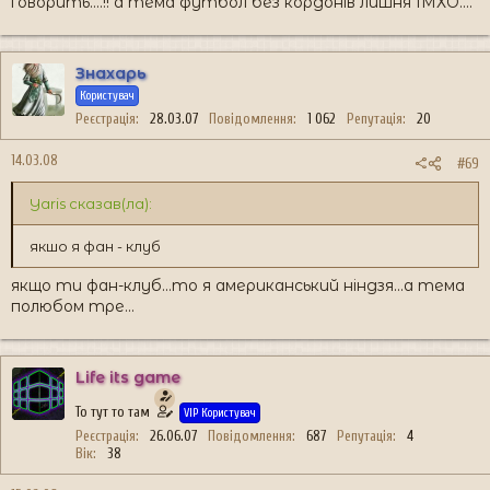
говорить....!! а тема футбол без кордонів лишня ІМХО....
Знахарь
Користувач
Реєстрація
28.03.07
Повідомлення
1 062
Репутація
20
14.03.08
#69
Yaris сказав(ла):
якшо я фан - клуб
якщо ти фан-клуб...то я американський ніндзя...а тема
полюбом тре...
Life its game
То тут то там
VIP Користувач
Реєстрація
26.06.07
Повідомлення
687
Репутація
4
Вік
38