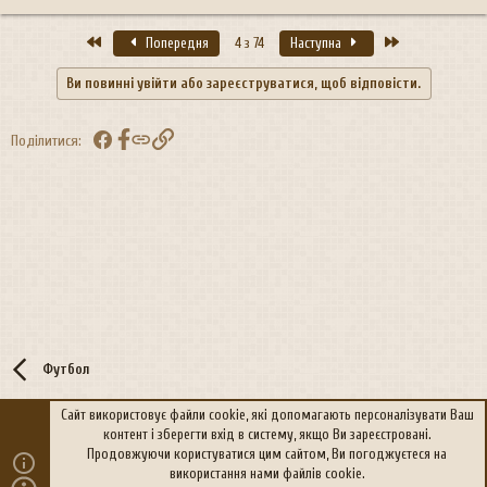
Перший
Останній
Попередня
4 з 74
Наступна
Ви повинні увійти або зареєструватися, щоб відповісти.
Facebook
Посилання
Поділитися:
Футбол
Сайт використовує файли cookie, які допомагають персоналізувати Ваш
контент і зберегти вхід в систему, якщо Ви зареєстровані.
R
Політика конфіденційності
Дoпoмoга
Продовжуючи користуватися цим сайтом, Ви погоджуєтеся на
S
використання нами файлів cookie.
S