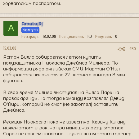
хорватским паспортом.
Amato∫R∫
A
Користувач
Реєстрація
18.02.08
Повідомлення
162
Репутація
0
15.03.08
#80
Астон Вилла собирается летом купить
полузащитника Ньюкасла Джеймса Милнера. По
информации ряда английских СМИ Мартин О'Нил
собирается выложить за 22-летнего вингера 8 млн.
фунтов.
В свое время Милнер выступал на Вилла Парк на
правах аренды, но тогда команду возглавлял Дэвид
О'Лири, который не смог (не захотел) оставить
Джеймса.
Реакция Ньюкасла пока не известна. Кевину Кигану
нужен этот игрок, но при нынешних результатах
Сорок не совсем понятно - нужен ли им этот тренер.