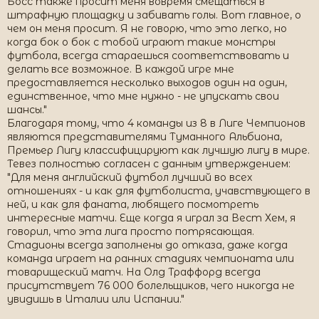
Босс также просит меня вовремя смещаться в
штрафную площадку и забивать голы. Вот главное, о
чем он меня просит. Я не говорю, что это легко, но
когда бок о бок с тобой играют такие монстры
футбола, всегда стараешься соответствовать и
делать все возможное. В каждой игре мне
предоставляется несколько выходов один на один,
единственное, что мне нужно - не упускать свои
шансы."
Благодаря тому, что 4 команды из 8 в Лиге Чемпионов
являются представителями Туманного Альбиона,
Премьер Лигу классифицируют как лучшую лигу в мире.
Тевез полностью согласен с данным утверждением:
"Для меня английский футбол лучший во всех
отношениях - и как для футболиста, учавствующего в
ней, и как для фаната, любящего посмотреть
интересные матчи. Еще когда я играл за Вест Хем, я
говорил, что эта лига просто потрясающая.
Стадионы всегда заполнены до отказа, даже когда
команда играет на ранних стадиях чемпионата или
товарищеский матч. На Олд Траффорд всегда
присутствует 76 000 болельщиков, чего никогда не
увидишь в Италии или Испании."