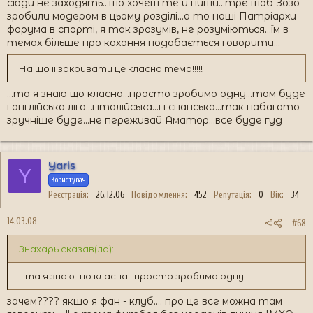
сюди не заходять...шо хочеш те й пиши...тре шоб Зозо
зробили модером в цьому розділі...а то наші Патріархи
форума в спорті, я так зрозумів, не розуміються...їм в
темах більше про кохання подобається говорити...
На що її закривати це класна тема!!!!!
...та я знаю що класна...просто зробимо одну...там буде
і англійська ліга...і італійська...і і спанська...так набагато
зручніше буде...не переживай Аматор...все буде гуд
Yaris
Y
Користувач
Реєстрація
26.12.06
Повідомлення
452
Репутація
0
Вік
34
14.03.08
#68
Знахарь сказав(ла):
...та я знаю що класна...просто зробимо одну...
зачем???? якшо я фан - клуб.... про це все можна там