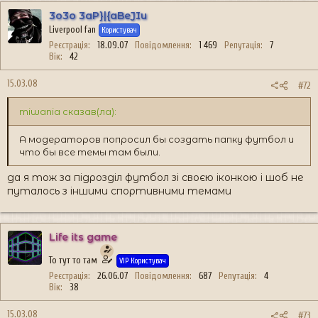
3o3o 3aP}|{aBeJIu
Liverpool fan
Користувач
Реєстрація
18.09.07
Повідомлення
1 469
Репутація
7
Вік
42
15.03.08
#72
miwania сказав(ла):
А модераторов попросил бы создать папку футбол и
что бы все темы там были.
да я тож за підрозділ футбол зі своєю іконкою і шоб не
путалось з іншими спортивними темами
Life its game
То тут то там
VIP Користувач
Реєстрація
26.06.07
Повідомлення
687
Репутація
4
Вік
38
15.03.08
#73