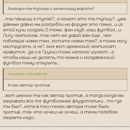
Знахарь ты тупишь и зачем кашу варить?
...ты говориш я туплю?...а может это ты тупиш?....уже
давным давно мы розгребли на форуме это гамно...и из
этой кучи создали 3 темы...фан клуб...наш футбол....и
Лигу чемпионов...так нет же давай вам еще , чем
побольше новых тем...хотите новых тем?...я тоже могу
настругать...а че?...мне вот армянский чемпионат
нравится....да и в Грузии тоже неплохо играют....а
чтобы каши не делать, то можна и молдаванский
футбол тему открыть...
miwania сказав(ла):
Я как автор против.
...вот именно ты как автор против...а тогда когда мы
закрывали все те футбольные флудотопики... то где
ты был?...хотя в тех темах авторы тоже были
против...так что хочеш не хочеш...а темы полюбом
закрыть надо...