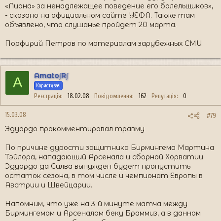
«Лиона» за ненадлежащее поведение его болельщиков»,
- сказано на официальном сайте УЕФА. Также там
объявлено, что слушанье пройдет 20 марта.
Порфирий Петров по материалам зарубежных СМИ
Amato∫R∫
A
Користувач
Реєстрація
18.02.08
Повідомлення
162
Репутація
0
15.03.08
#79
Эдуардо прокомментировал травму
По причине дурости защитника Бирмингема Мартина
Тэйлора, нападающий Арсенала и сборной Хорватии
Эдуардо да Силва вынужден будет пропустить
остаток сезона, в том числе и чемпионат Европы в
Австрии и Швейцарии.
Напомним, что уже на 3-й минуте матча между
Бирмингемом и Арсеналом беку Браммиз, а в данном