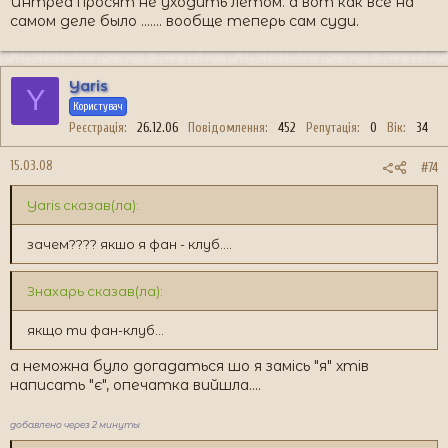
Интреа просят не уходить летом. а вот как всё на
самом деле было ....... вообще теперь сам суди.
Yaris
Y
Користувач
Реєстрація
26.12.06
Повідомлення
452
Репутація
0
Вік
34
15.03.08
#74
Yaris сказав(ла):
зачем???? якшо я фан - клуб....
Знахарь сказав(ла):
якщо ти фан-клуб...
а неможна було догадаться шо я замісь "я" хтів
написать "є", опечатка вийшла....
добавлено через 2 минуты