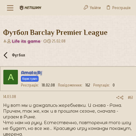
Увійти
Реєстрація
Футбол Barclay Premier League
А
Д
Life its game
25.02.08
в
а
т
т
Футбол
о
а
р
с
т
т
Amato∫R∫
е
в
A
м
о
Користувач
и
р
Реєстрація
18.02.08
Повідомлення
162
Репутація
0
е
н
14.03.08
#61
н
Ну вот мы и дождались жеребьевки. И снова - Рома.
я
Причем, так же, как и в прошлом сезоне, сначала -
играем в Риме.
Что нам на руку. Естественно, повторения того шоу
не будет, но все же... Красивую игру команды покажут,
уверена.