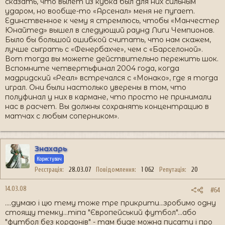
сказать, что вылет из кубка был для них сильным
ударом, но вообще-то «Арсенал» меня не пугает.
Единственное к чему я стремлюсь, чтобы «Манчестер
Юнайтед» вышел в следующий раунд Лиги Чемпионов.
Было бы большой ошибкой считать, что нам скажем,
лучше сыграть с «Фенербахче», чем с «Барселоной».
Вот тогда вы можете действительно пережить шок.
Вспомните четвертьфинал 2004 года, когда
мадридский «Реал» встречался с «Монако», где я тогда
играл. Они были настолько уверены в том, что
полуфинал у них в кармане, что просто не принимали
нас в расчет. Вы должны сохранять концентрацию в
матчах с любым соперником».
Знахарь
Користувач
Реєстрація
28.03.07
Повідомлення
1 062
Репутація
20
14.03.08
#64
....думаю і цю тему тоже тре прикрити...зробимо одну
стоящу темку...тіпа "Європейський футбол"...або
"футбол без кордонів" - там буде можна писати і про