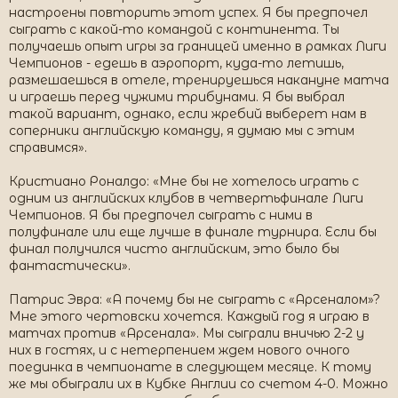
настроены повторить этот успех. Я бы предпочел
сыграть с какой-то командой с континента. Ты
получаешь опыт игры за границей именно в рамках Лиги
Чемпионов - едешь в аэропорт, куда-то летишь,
размешаешься в отеле, тренируешься накануне матча
и играешь перед чужими трибунами. Я бы выбрал
такой вариант, однако, если жребий выберет нам в
соперники английскую команду, я думаю мы с этим
справимся».
Кристиано Роналдо: «Мне бы не хотелось играть с
одним из английских клубов в четвертьфинале Лиги
Чемпионов. Я бы предпочел сыграть с ними в
полуфинале или еще лучше в финале турнира. Если бы
финал получился чисто английским, это было бы
фантастически».
Патрис Эвра: «А почему бы не сыграть с «Арсеналом»?
Мне этого чертовски хочется. Каждый год я играю в
матчах против «Арсенала». Мы сыграли вничью 2-2 у
них в гостях, и с нетерпением ждем нового очного
поединка в чемпионате в следующем месяце. К тому
же мы обыграли их в Кубке Англии со счетом 4-0. Можно