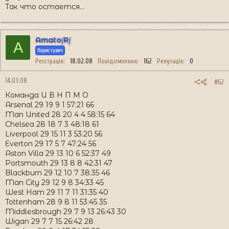
Так что остается...
Amato∫R∫
A
Користувач
Реєстрація
18.02.08
Повідомлення
162
Репутація
0
14.03.08
#62
Команда И В Н П М О
Arsenal 29 19 9 1 57:21 66
Man United 28 20 4 4 58:15 64
Chelsea 28 18 7 3 48:18 61
Liverpool 29 15 11 3 53:20 56
Everton 29 17 5 7 47:24 56
Aston Villa 29 13 10 6 52:37 49
Portsmouth 29 13 8 8 42:31 47
Blackburn 29 12 10 7 38:35 46
Man City 29 12 9 8 34:33 45
West Ham 29 11 7 11 31:35 40
Tottenham 28 9 8 11 53:45 35
Middlesbrough 29 7 9 13 26:43 30
Wigan 29 7 7 15 26:42 28