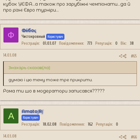
кубок УЄФА...а також про зарубіжні чемпіонати...да й
про різні Євро турніри...
Фόбоς
Ф
Чистокровный
Користувач
Реєстрація
01.03.07
Повідомлення
773
Репутація
0
Вік
38
14.03.08
#65
Знахарь сказав(ла):
думаю і цю тему тоже тре прикрити.
Рома ти шо в модератори записався?????
Amato∫R∫
A
Користувач
Реєстрація
18.02.08
Повідомлення
162
Репутація
0
14.03.08
#66