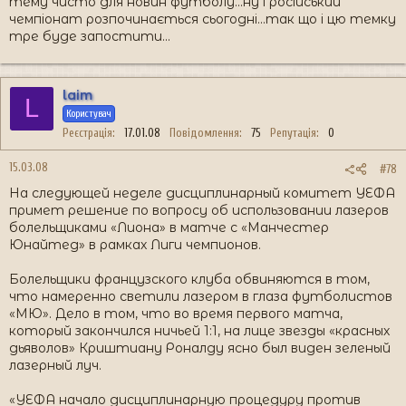
тему чисто для новин футболу...ну і російський
чемпіонат розпочинається сьогодні...так що і цю темку
тре буде запостити...
laim
L
Користувач
Реєстрація
17.01.08
Повідомлення
75
Репутація
0
15.03.08
#78
На следующей неделе дисциплинарный комитет УЕФА
примет решение по вопросу об использовании лазеров
болельщиками «Лиона» в матче с «Манчестер
Юнайтед» в рамках Лиги чемпионов.
Болельщики французского клуба обвиняются в том,
что намеренно светили лазером в глаза футболистов
«МЮ». Дело в том, что во время первого матча,
который закончился ничьей 1:1, на лице звезды «красных
дьяволов» Криштиану Роналду ясно был виден зеленый
лазерный луч.
«УЕФА начало дисциплинарную процедуру против