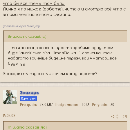
что бы все темы там были.
Лично я по нужде (роботе), читаю и смотрю всё что с
этими чемпионатами связано.
добавлено через 1 минуту
Знахарь сказав(ла):
...та я знаю що класна...просто зробимо одну...там
буде і англійська ліга...і італійська...і і спанська...так
набагато зручніше буде...не переживай Аматор...все
буде гуд
Знахарь ты тупишь и зачем кашу варить?
Знахарь
Користувач
Реєстрація
28.03.07
Повідомлення
1 062
Репутація
20
15.03.08
#71
miwania сказав(ла):