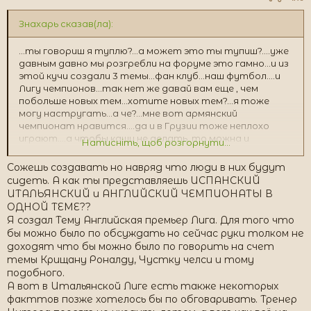
Знахарь сказав(ла):
...ты говориш я туплю?...а может это ты тупиш?....уже
давным давно мы розгребли на форуме это гамно...и из
этой кучи создали 3 темы...фан клуб...наш футбол....и
Лигу чемпионов...так нет же давай вам еще , чем
побольше новых тем...хотите новых тем?...я тоже
могу настругать...а че?...мне вот армянский
чемпионат нравится....да и в Грузии тоже неплохо
играют....а чтобы каши не делать, то можна и
Натисніть, щоб розгорнути...
молдаванский футбол тему открыть...
Сожешь создавать но навряд что люди в них будут
сидеть. А как ты представляешь ИСПАНСКИЙ
ИТАЛЬЯНСКИЙ и АНГЛИЙСКИЙ ЧЕМПИОНАТЫ В
ОДНОЙ ТЕМЕ??
Я создал Тему Английская премьер Лига. Для того что
бы можно было по обсуждать но сейчас руки толком не
доходят что бы можно было по говорить на счет
темы Крищану Роналду, Чустку челси и тому
подобного.
А вот в Итальянской Лиге есть также некоторых
факттов позже хотелось бы по обговаривать. Тренер