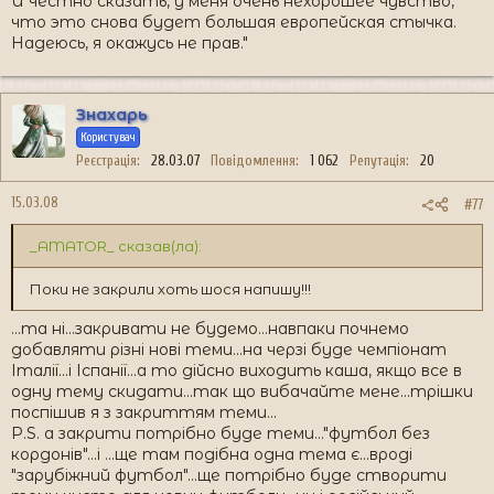
И честно сказать, у меня очень нехорошее чувство,
что это снова будет большая европейская стычка.
Надеюсь, я окажусь не прав."
Знахарь
Користувач
Реєстрація
28.03.07
Повідомлення
1 062
Репутація
20
15.03.08
#77
_AMATOR_ сказав(ла):
Поки не закрили хоть шося напишу!!!
...та ні...закривати не будемо...навпаки почнемо
добавляти різні нові теми...на черзі буде чемпіонат
Італії...і Іспанії...а то дійсно виходить каша, якщо все в
одну тему скидати...так що вибачайте мене...трішки
поспішив я з закриттям теми...
P.S. а закрити потрібно буде теми..."футбол без
кордонів"...і ...ще там подібна одна тема є...вроді
"зарубіжний футбол"...ще потрібно буде створити