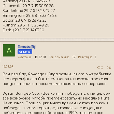
Reading 29 8 4 17 34:55 28
Newcastle 29 7 7 15 30:56 28
Sunderland 29 7 6 16 26:47 27
Birmingham 29 6 8 15 33:45 26
Bolton 28 6 7 15 28:42 25
Fulham 29 3 11 15 26:49 20
Derby 29 1 7 21 14:63 10
Amato∫R∫
A
Користувач
Реєстрація
18.02.08
Повідомлення
162
Репутація
0
14.03.08
#63
Ван дер Сар, Роналдо и Эвра размышляют о жеребьевке
четвертьфинала Лиги Чемпионов и высказывают свои
предпочтения относительно возможных соперников.
Эдвин Ван дер Сар: «Все хотят победить, и мы делаем
всё возможное, чтобы претендовать на медаль в Лиге
Чемпионов. Прошло уже много времени с тех пор как я
побеждал в этом турнире, и такая же ситуация с
ребятами, которые побеждали в 1999, так что все