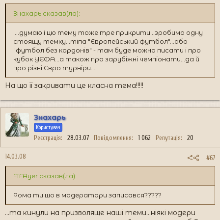
Знахарь сказав(ла):
....думаю і цю тему тоже тре прикрити...зробимо одну
стоящу темку...тіпа "Європейський футбол"...або
"футбол без кордонів" - там буде можна писати і про
кубок УЄФА...а також про зарубіжні чемпіонати...да й
про різні Євро турніри...
На що її закривати це класна тема!!!!!
Знахарь
Користувач
Реєстрація
28.03.07
Повідомлення
1 062
Репутація
20
14.03.08
#67
FIFAyer сказав(ла):
Рома ти шо в модератори записався?????
...та кинули на призволяще наші теми...ніякі модери