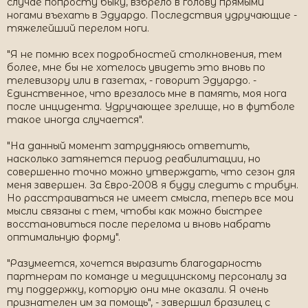
случае попросту быку, взбрело в голову прямыми
ногами въехать в Эдуардо. Последствия удручающие -
тяжелейший перелом ноги.
"Я не помню всех подробностей столкновения, тем
более, мне бы не хотелось увидеть это вновь по
телевизору или в газетах, - говорит Эдуардо. -
Единственное, что врезалось мне в память, моя нога
после инцидента. Удручающее зрелище, но в футболе
такое иногда случается".
"На данный момент затрудняюсь ответить,
насколько затянется период реабилитации, но
совершенно точно можно утверждать, что сезон для
меня завершен. За Евро-2008 я буду следить с трибун.
Но расстраиваться не имеет смысла, теперь все мои
мысли связаны с тем, чтобы как можно быстрее
восстановиться после перелома и вновь набрать
оптимальную форму".
"Разумеется, хочется выразить благодарность
партнерам по команде и медицинскому персоналу за
ту поддержку, которую они мне оказали. Я очень
признателен им за помощь", - завершил бразилец с