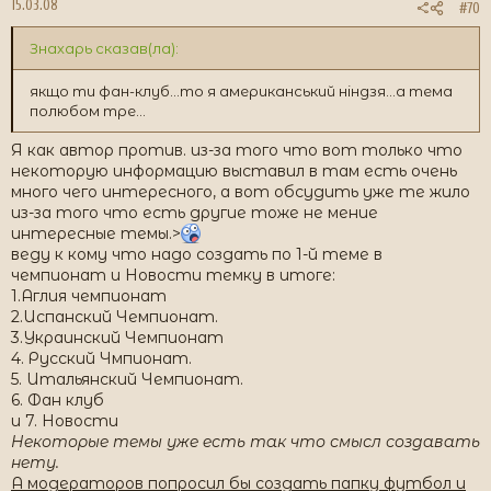
15.03.08
#70
Знахарь сказав(ла):
якщо ти фан-клуб...то я американський ніндзя...а тема
полюбом тре...
Я как автор против. из-за того что вот только что
некоторую информацию выставил в там есть очень
много чего интересного, а вот обсудить уже те жило
из-за того что есть другие тоже не мение
интересные темы.>
веду к кому что надо создать по 1-й теме в
чемпионат и Новости темку в итоге:
1.Аглия чемпионат
2.Испанский Чемпионат.
3.Украинский Чемпионат
4. Русский Чмпионат.
5. Итальянский Чемпионат.
6. Фан клуб
и 7. Новости
Некоторые темы уже есть так что смысл создавать
нету.
А модераторов попросил бы создать папку футбол и