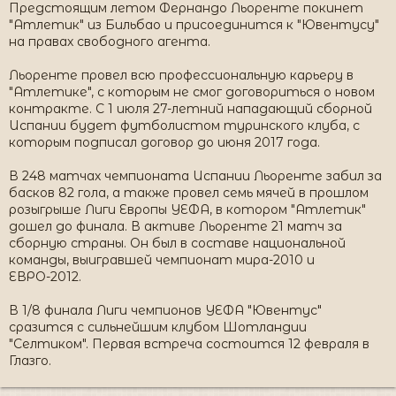
Предстоящим летом Фернандо Льоренте покинет
"Атлетик" из Бильбао и присоединится к "Ювентусу"
на правах свободного агента.
Льоренте провел всю профессиональную карьеру в
"Атлетике", с которым не смог договориться о новом
контракте. С 1 июля 27-летний нападающий сборной
Испании будет футболистом туринского клуба, с
которым подписал договор до июня 2017 года.
В 248 матчах чемпионата Испании Льоренте забил за
басков 82 гола, а также провел семь мячей в прошлом
розыгрыше Лиги Европы УЕФА, в котором "Атлетик"
дошел до финала. В активе Льоренте 21 матч за
сборную страны. Он был в составе национальной
команды, выигравшей чемпионат мира-2010 и
ЕВРО-2012.
В 1/8 финала Лиги чемпионов УЕФА "Ювентус"
сразится с сильнейшим клубом Шотландии
"Селтиком". Первая встреча состоится 12 февраля в
Глазго.