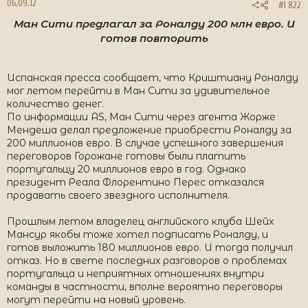
06.09.12
#1 822
Ман Сити предлагал за Роналду 200 млн евро. И
готов повторить
Испанская пресса сообщает, что Криштиану Роналду
мог летом перейти в Ман Сити за удивительное
количество денег.
По информации AS, Ман Сити через агента Жорже
Мендеша делал предложение приобрести Роналду за
200 миллионов евро. В случае успешного завершения
переговоров Горожане готовы были платить
португальцу 20 миллионов евро в год. Однако
президент Реала Флорентино Перес отказался
продавать своего звездного исполнителя.
Прошлым летом владелец английского клуба Шейх
Мансур якобы тоже хотел подписать Роналду, и
готов выложить 180 миллионов евро. И тогда получил
отказ. Но в свете последних разговоров о проблемах
португальца и неприятных отношениях внутри
команды в частности, вполне вероятно переговоры
могут перейти на новый уровень.