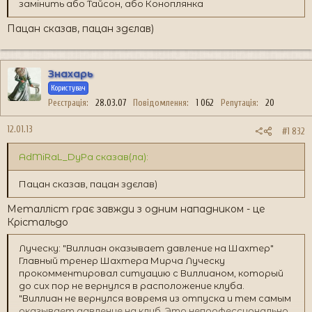
замінить або Тайсон, або Коноплянка
Пацан сказав, пацан здєлав)
Знахарь
Користувач
Реєстрація
28.03.07
Повідомлення
1 062
Репутація
20
12.01.13
#1 832
AdMiRaL_DyPa сказав(ла):
Пацан сказав, пацан здєлав)
Металліст грає завжди з одним нападником - це
Крістальдо
Луческу: "Виллиан оказывает давление на Шахтер"
Главный тренер Шахтера Мирча Луческу
прокомментировал ситуацию с Виллианом, который
до сих пор не вернулся в расположение клуба.
"Виллиан не вернулся вовремя из отпуска и тем самым
оказывает давление на клуб. Это непрофессионально