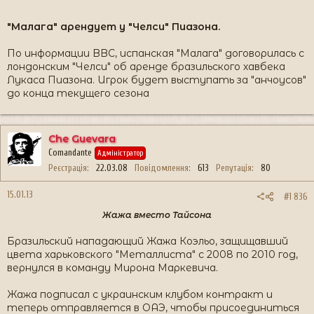
"Малага" арендует у "Челси" Пиазона.
По информации BBC, испанская "Малага" договорилась с
лондонским "Челси" об аренде бразильского хавбека
Лукаса Пиазона. Игрок будет выступать за "анчоусов"
до конца текущего сезона
Che Guevara
Comandante
Адміністратор
Реєстрація
22.03.08
Повідомлення
613
Репутація
80
15.01.13
#1 836
Жажа вместо Тайсона
Бразильский нападающий Жажа Коэльо, защищавший
цвета харьковского "Металлиста" с 2008 по 2010 год,
вернулся в команду Мирона Маркевича.
Жажа подписал с украинским клубом контракт и
теперь отправляется в ОАЭ, чтобы присоединиться