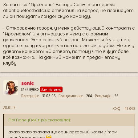
Защитник "Арсенала" Бакари Санья в интервью
atlantiquefootballclub ответил на вопрос, не планирует
ли он покидать лондонскую команду.
- Откровенно говоря, у меня действующий контракт с
"Арсеналом" и я отношусь к нему с огромным
уважением. Это сложный вопрос. Может, я бы и ушёл,
однако я хочу выиграть что-то с этим клубом. Не хочу
давать конкретный ответ, потому что в футболе
всё возможно. На данный момент я предан этому
клубу.
sonic
злий вуйко
Адміністратор
Реєстрація
31.08.06
Повідомлення
264
Репутація
56
28.01.13
#1 840
NoMoneyNoCrysis сказав(ла):
ахаххахаххахахаха ще один прєданий. ждем літом
новий трансфер