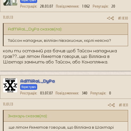
Користувач
Реєстрація
28.03.07
Повідомлення
1 062
Репутація
20
11.01.13
#1 830
AdMiRaL_DyPa сказав(ла):
Тайсон нападник, вілліан півзахисник, хєрлі неясно?
коли ти останній раз бачив щоб Тайсон нападника
грав??...ще літом Ахметов говорив, що Вілліана в
Шахтарі замінить або Тайсон, або Коноплянка.
AdMiRaL_DyPa
Користувач
Реєстрація
03.07.07
Повідомлення
340
Репутація
0
11.01.13
#1 831
Знахарь сказав(ла):
.ще літом Ахметов говорив, що Вілліана в Шахтарі