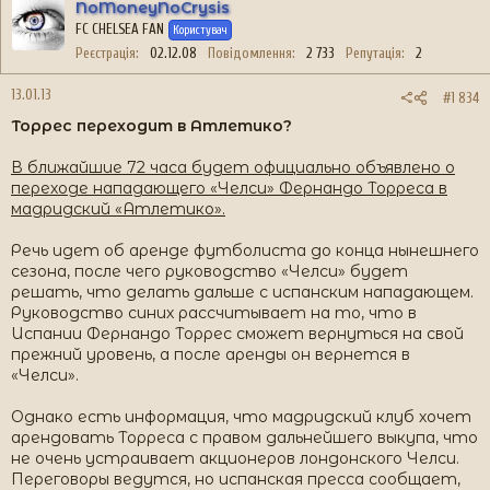
NoMoneyNoCrysis
FC CHELSEA FAN
Користувач
Реєстрація
02.12.08
Повідомлення
2 733
Репутація
2
13.01.13
#1 834
Торрес переходит в Атлетико?
В ближайшие 72 часа будет официально объявлено о
переходе нападающего «Челси» Фернандо Торреса в
мадридский «Атлетико».
Речь идет об аренде футболиста до конца нынешнего
сезона, после чего руководство «Челси» будет
решать, что делать дальше с испанским нападающем.
Руководство синих рассчитывает на то, что в
Испании Фернандо Торрес сможет вернуться на свой
прежний уровень, а после аренды он вернется в
«Челси».
Однако есть информация, что мадридский клуб хочет
арендовать Торреса с правом дальнейшего выкупа, что
не очень устраивает акционеров лондонского Челси.
Переговоры ведутся, но испанская пресса сообщает,