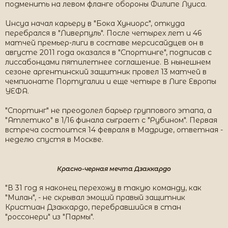
подменить на левом фланге обороны Филипе Луиса.
Инсуа начал карьеру в "Бока Хуниорс", откуда
перебрался в "Ливерпуль". После четырех лет и 46
матчей премьер-лиги в составе мерсисайдцев он в
августе 2011 года оказался в "Спортинге", подписав с
лиссабонцами пятилетнее соглашение. В нынешнем
сезоне аргентинский защитник провел 13 матчей в
чемпионате Португалии и еще четыре в Лиге Европы
УЕФА.
"Спортинг" не преодолел барьер группового этапа, а
"Атлетико" в 1/16 финала сыграет с "Рубином". Первая
встреча состоится 14 февраля в Мадриде, ответная -
неделю спустя в Москве.
Красно-черная мечта Дзаккардо
"В 31 год я наконец перехожу в такую команду, как
"Милан", - не скрывал эмоций правый защитник
Кристиан Дзаккардо, перебравшийся в стан
"россонери" из "Пармы".