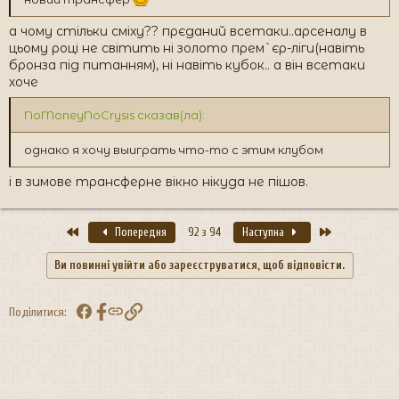
а чому стільки сміху?? прєданий всетаки..арсеналу в
цьому році не світить ні золото прем`єр-ліги(навіть
бронза під питанням), ні навіть кубок.. а він всетаки
хоче
NoMoneyNoCrysis сказав(ла):
однако я хочу выиграть что-то с этим клубом
і в зимове трансферне вікно нікуда не пішов.
Перший
Останній
Попередня
92 з 94
Наступна
Ви повинні увійти або зареєструватися, щоб відповісти.
Facebook
Посилання
Поділитися: