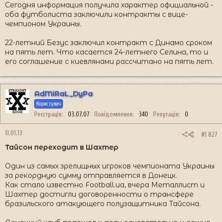
Сегодня информация получила характер официальной -
оба футболиста заключили контракты с вице-
чемпионом Украины.
22-летний Безус заключил контракт с Динамо сроком
на пять лет. Что касается 24-летнего Селина, то и
его соглашение с киевлянами рассчитано на пять лет.
AdMiRaL_DyPa
Користувач
Реєстрація
03.07.07
Повідомлення
340
Репутація
0
11.01.13
#1 827
Тайсон переходит в Шахтер
Один из самых зрелищных игроков чемпионата Украины
за рекордную сумму отправляется в Донецк.
Как стало известно Football.ua, вчера Металлист и
Шахтер достигли договоренности о трансфере
бразильского атакующего полузащитника Тайсона.