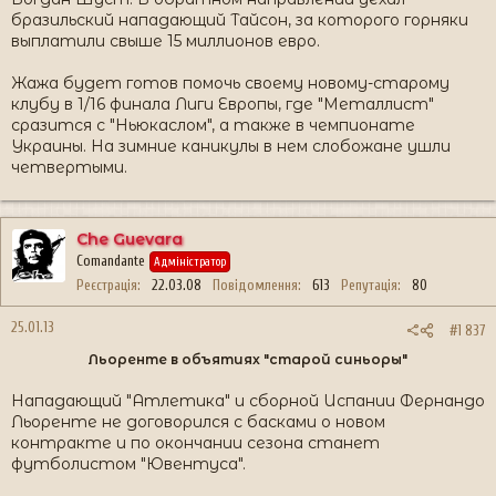
бразильский нападающий Тайсон, за которого горняки
выплатили свыше 15 миллионов евро.
Жажа будет готов помочь своему новому-старому
клубу в 1/16 финала Лиги Европы, где "Металлист"
сразится с "Ньюкаслом", а также в чемпионате
Украины. На зимние каникулы в нем слобожане ушли
четвертыми.
Che Guevara
Comandante
Адміністратор
Реєстрація
22.03.08
Повідомлення
613
Репутація
80
25.01.13
#1 837
Льоренте в объятиях "старой синьоры"
Нападающий "Атлетика" и сборной Испании Фернандо
Льоренте не договорился с басками о новом
контракте и по окончании сезона станет
футболистом "Ювентуса".