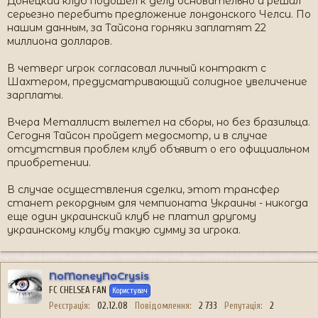
Донецкий клуб подошел к делу основательно и решил
серьезно перебить предложение лондонского Челси. По
нашим данным, за Тайсона горняки заплатят 22
миллиона долларов.
В четверг игрок согласовал личный контракт с
Шахтером, предусматривающий солидное увеличение
зарплаты.
Вчера Металлист вылетел на сборы, но без бразильца.
Сегодня Тайсон пройдет медосмотр, и в случае
отсутствия проблем клуб объявит о его официальном
приобретении.
В случае осуществления сделки, этот трансфер
станет рекордным для чемпионата Украины - никогда
еще один украинский клуб не платил другому
украинскому клубу такую сумму за игрока.
NoMoneyNoCrysis
FC CHELSEA FAN
Користувач
Реєстрація
02.12.08
Повідомлення
2 733
Репутація
2