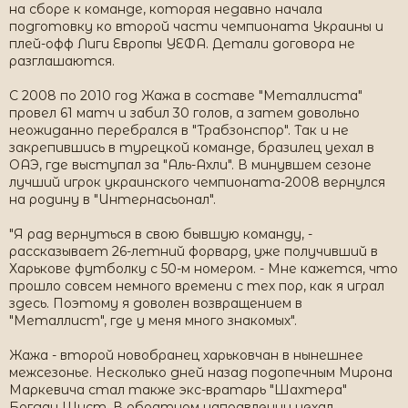
на сборе к команде, которая недавно начала
подготовку ко второй части чемпионата Украины и
плей-офф Лиги Европы УЕФА. Детали договора не
разглашаются.
С 2008 по 2010 год Жажа в составе "Металлиста"
провел 61 матч и забил 30 голов, а затем довольно
неожиданно перебрался в "Трабзонспор". Так и не
закрепившись в турецкой команде, бразилец уехал в
ОАЭ, где выступал за "Аль-Ахли". В минувшем сезоне
лучший игрок украинского чемпионата-2008 вернулся
на родину в "Интернасьонал".
"Я рад вернуться в свою бывшую команду, -
рассказывает 26-летний форвард, уже получивший в
Харькове футболку с 50-м номером. - Мне кажется, что
прошло совсем немного времени с тех пор, как я играл
здесь. Поэтому я доволен возвращением в
"Металлист", где у меня много знакомых".
Жажа - второй новобранец харьковчан в нынешнее
межсезонье. Несколько дней назад подопечным Мирона
Маркевича стал также экс-вратарь "Шахтера"
Богдан Шуст. В обратном направлении уехал