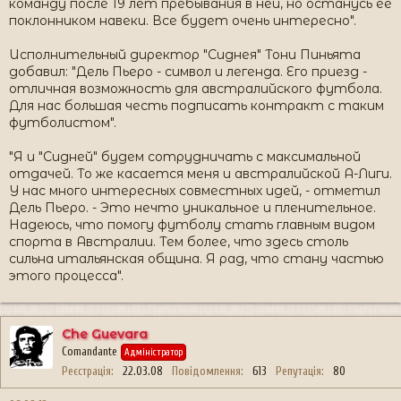
команду после 19 лет пребывания в ней, но останусь ее
поклонником навеки. Все будет очень интересно".
Исполнительный директор "Сиднея" Тони Пиньята
добавил: "Дель Пьеро - символ и легенда. Его приезд -
отличная возможность для австралийского футбола.
Для нас большая честь подписать контракт с таким
футболистом".
"Я и "Сидней" будем сотрудничать с максимальной
отдачей. То же касается меня и австралийской А-Лиги.
У нас много интересных совместных идей, - отметил
Дель Пьеро. - Это нечто уникальное и пленительное.
Надеюсь, что помогу футболу стать главным видом
спорта в Австралии. Тем более, что здесь столь
сильна итальянская община. Я рад, что стану частью
этого процесса".
Che Guevara
Comandante
Адміністратор
Реєстрація
22.03.08
Повідомлення
613
Репутація
80