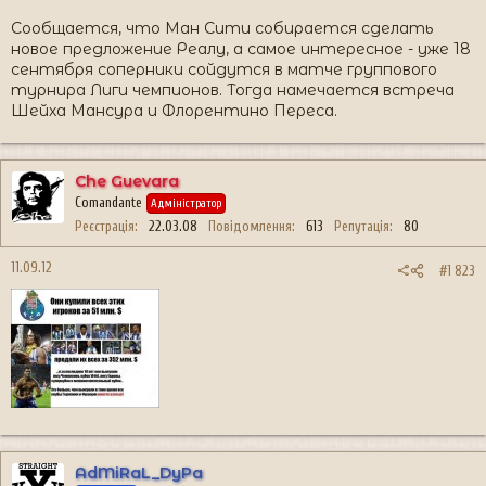
Сообщается, что Ман Сити собирается сделать
новое предложение Реалу, а самое интересное - уже 18
сентября соперники сойдутся в матче группового
турнира Лиги чемпионов. Тогда намечается встреча
Шейха Мансура и Флорентино Переса.
Che Guevara
Comandante
Адміністратор
Реєстрація
22.03.08
Повідомлення
613
Репутація
80
11.09.12
#1 823
AdMiRaL_DyPa