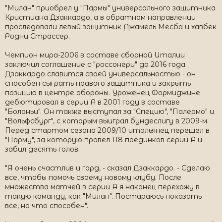
"Милан" приобрел у "Пармы" универсального защитника
Кристиана Дзаккардо, а в обратном направлении
проследовали левый защитник Джамель Месба и хавбек
Родни Страссер.
Чемпион мира-2006 в составе сборной Италии
заключил соглашение с "россонери" до 2016 года.
Дзаккардо славится своей универсальностью - он
способен сыграть правого защитника и закрыть
позицию в центре обороны. Уроженец Формиджине
дебютировал в серии А в 2001 году в составе
"Болоньи". Он также выступал за "Специю", "Палермо" и
"Вольфсбург", с которым выиграл бундеслигу в 2009-м.
Перед стартом сезона 2009/10 итальянец перешел в
"Парму", за которую провел 118 поединков серии А и
забил десять голов.
"Я очень счастлив и горд, - сказал Дзаккардо. - Сделаю
все, чтобы помочь своему новому клубу. После
множества матчей в серии А я наконец перехожу в
такую команду, как "Милан". Постараюсь показать
все, на что способен".