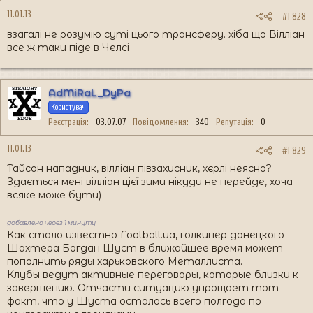
11.01.13
#1 828
взагалі не розумію суті цього трансферу. хіба що Вілліан
все ж таки піде в Челсі
AdMiRaL_DyPa
Користувач
Реєстрація
03.07.07
Повідомлення
340
Репутація
0
11.01.13
#1 829
Тайсон нападник, вілліан півзахисник, хєрлі неясно?
Здається мені вілліан цієї зими нікуди не перейде, хоча
всяке може бути)
добавлено через 1 минуту
Как стало известно Football.ua, голкипер донецкого
Шахтера Богдан Шуст в ближайшее время может
пополнить ряды харьковского Металлиста.
Клубы ведут активные переговоры, которые близки к
завершению. Отчасти ситуацию упрощает тот
факт, что у Шуста осталось всего полгода по