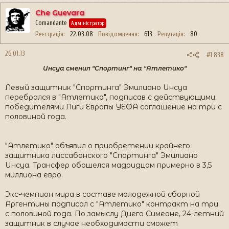
Che Guevara
Comandante
Адміністратор
Реєстрація
22.03.08
Повідомлення
613
Репутація
80
26.01.13
#1 838
Инсуа сменил "Спортинг" на "Атлетико"
Левый защитник "Спортинга" Эмилиано Инсуа
перебрался в "Атлетико", подписав с действующими
победителями Лиги Европы УЕФА соглашение на три с
половиной года.
"Атлетико" объявил о приобретении крайнего
защитника лиссабонского "Спортинга" Эмилиано
Инсуа. Трансфер обошелся мадридцам примерно в 3,5
миллиона евро.
Экс-чемпион мира в составе молодежной сборной
Аргентины подписал с "Атлетико" контракт на три
с половиной года. По замыслу Диего Симеоне, 24-летний
защитник в случае необходимости сможет