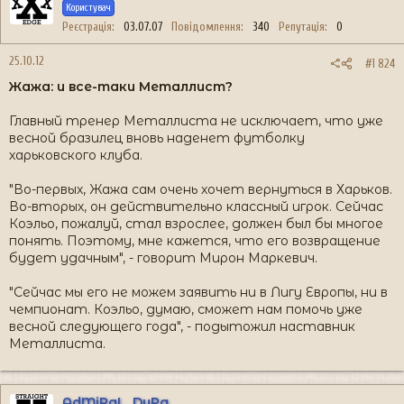
Користувач
Реєстрація
03.07.07
Повідомлення
340
Репутація
0
25.10.12
#1 824
Жажа: и все-таки Металлист?
Главный тренер Металлиста не исключает, что уже
весной бразилец вновь наденет футболку
харьковского клуба.
"Во-первых, Жажа сам очень хочет вернуться в Харьков.
Во-вторых, он действительно классный игрок. Сейчас
Коэльо, пожалуй, стал взрослее, должен был бы многое
понять. Поэтому, мне кажется, что его возвращение
будет удачным", - говорит Мирон Маркевич.
"Сейчас мы его не можем заявить ни в Лигу Европы, ни в
чемпионат. Коэльо, думаю, сможет нам помочь уже
весной следующего года", - подытожил наставник
Металлиста.
AdMiRaL_DyPa