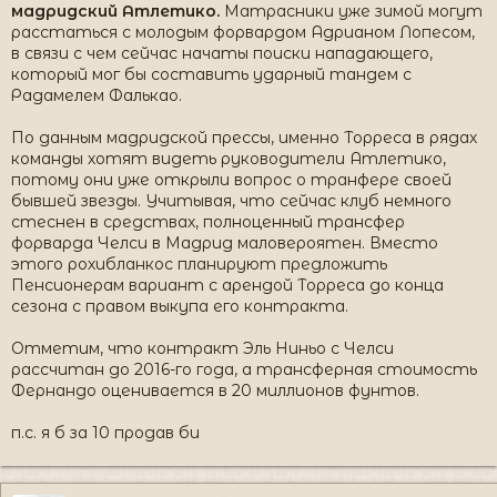
корректно решить свои проблемы. С Виллианом или
мадридский Атлетико.
Матрасники уже зимой могут
без Шахтер будет идти вперед".
расстаться с молодым форвардом Адрианом Лопесом,
в связи с чем сейчас начаты поиски нападающего,
который мог бы составить ударный тандем с
Радамелем Фалькао.
По данным мадридской прессы, именно Торреса в рядах
команды хотят видеть руководители Атлетико,
потому они уже открыли вопрос о транфере своей
бывшей звезды. Учитывая, что сейчас клуб немного
стеснен в средствах, полноценный трансфер
форварда Челси в Мадрид маловероятен. Вместо
этого рохибланкос планируют предложить
Пенсионерам вариант с арендой Торреса до конца
сезона с правом выкупа его контракта.
Отметим, что контракт Эль Ниньо с Челси
рассчитан до 2016-го года, а трансферная стоимость
Фернандо оценивается в 20 миллионов фунтов.
п.с. я б за 10 продав би