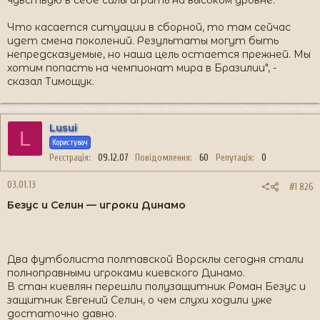
чувствую в себе силы играть на высоком уровне.
Что касается ситуации в сборной, то там сейчас
идет смена поколений. Результаты могут быть
непредсказуемые, но наша цель остается прежней. Мы
хотим попасть на чемпионат мира в Бразилии", -
сказал Тимощук.
Lusui
L
Користувач
Реєстрація
09.12.07
Повідомлення
60
Репутація
0
03.01.13
#1 826
Безус и Селин — игроки Динамо
Два футболиста полтавской Ворсклы сегодня стали
полноправными игроками киевского Динамо.
В стан киевлян перешли полузащитник Роман Безус и
защитник Евгений Селин, о чем слухи ходили уже
достаточно давно.