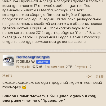
Чемпион Европы-2004 среди молодежи провел в главной
команде страны 17 матчей и забил один гол. Тем
временем 28-летний Месба, который сейчас
выступает за сборную Алжира на Кубке Африки,
продолжит карьеру в Парме. За "Милан" универсальный
полузащитник, способный сыграть и в обороне, провел
девять матчей серии А. Стан красно-черных он
пополнил в январе 2012 года, перейдя из "Лечче". В свою
очередь 22-летний уроженец Сьерра-Леоне Страссер
отдан в аренду пармезанцам до конца сезона.
NoMoneyNoCrysis
FC CHELSEA FAN
Користувач
Реєстрація
02.12.08
Повідомлення
2 733
Репутація
2
28.01.13
#1 839
ахаххахаххахахаха ще один прєданий. ждем літом новий
трансфер
Бакари Санья: "Может, я бы и ушёл, однако я хочу
выиграть что-то с "Арсеналом".