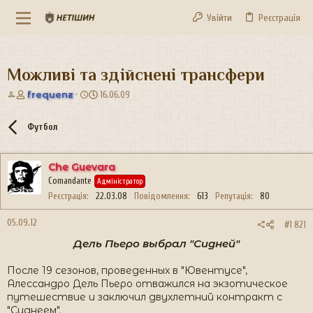
Увійти
Реєстрація
Можливі та здійснені трансфери
А
Д
frequenz
16.06.09
в
а
т
т
Футбол
о
а
р
с
т
т
Che Guevara
е
в
Comandante
м
о
Адміністратор
и
р
Реєстрація
22.03.08
Повідомлення
613
Репутація
80
е
н
05.09.12
#1 821
н
Дель Пьеро выбрал "Сидней"
я
После 19 сезонов, проведенных в "Ювентусе",
Алессандро Дель Пьеро отважился на экзотическое
путешествие и заключил двухлетний контракт с
"Сиднеем".