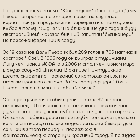
Попрощавшись летом с "Ювентусом", Алессандро Дель
Пьеро потратил некоторое время на изучение
вариантов для продолжения карьеры и в итоге сделал
выбор в пользу "Сиднея". "На ближайшие два года я буду
австралийцем", - сказал бывший капитан "бьянконери"
на пресс-конференции в среду.
За 19 сезонов Дель Пьеро забил 289 голов в 705 матчах в
составе "Юве". В 1996 году он выиграл с туринцами
Лигу чемпионов УЕФА, а в 2006-м стал чемпионом мира
в рядах сборной Италии. В активе Пинтуриккио
шесть скудетто, последний из которых он взял по
итогам прошлого сезона. За "скуадру адзурру" Дель
Пьеро провел 91 матч и забил 27 мячей.
"Сегодня для меня особый день, - сказал 37-летний
итальянец. - Я начинаю увлекательное приключение.
Думаю, это наилучший выбор в конце длинного пути. Я
бы хотел поблагодарить все клубы, которые проявили
ко мне интерес, а также людей, которые были рядом
со мной в этот период. Я переезжаю в
фантастическую страну и красивый город. Я покидаю