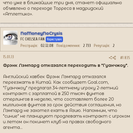
что уже в ближайшие три дня, станет официально
объявлено о переходе Торреса в мадридский
«Атлетико».
NoMoneyNoCrysis
FC CHELSEA FAN
Користувач
Реєстрація
02.12.08
Повідомлення
2 733
Репутація
2
15.01.13
#1 835
Фрэнк Лэмпард отказался переходить в "Гуанчжоу".
Английский хавбек Фрэнк Лэмпард отказался
переезжать в Китай. Как сообщает Goal.com,
"Гуанчжоу" предлагал 34-летнему игроку 2-летний
контракт с зарплатой в 250 тысяч фунтов
стерлингов в неделю, что составляет более 20
миллионов фунтов за срок действия соглашения, но
Лэмпард не захотел ехать в Азию. Напомним, что
"синие" не планируют продлевать контракт с игроком
и летом он покинет клуб на правах свободного
агента...