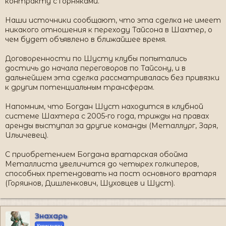
контракту с горняками.
Наши источники сообщают, что эта сделка не имеет
никакого отношения к переходу Тайсона в Шахтер, о
чем будет объявлено в ближайшее время.
Договоренности по Шусту клубы попытались
достичь до начала переговоров по Тайсону, и в
дальнейшем эта сделка рассматривалась без привязки
к другим потенциальным трансферам.
Напомним, что Богдан Шуст находится в клубной
системе Шахтера с 2005-го года, трижды на правах
аренды выступал за другие команды (Металлург, Заря,
Ильичевец).
С приобретением Богдана вратарская обойма
Металлиста увеличится до четырех голкиперов,
способных претендовать на пост основного вратаря
(Горяинов, Дишленкович, Шуховцев и Шуст).
Знахарь