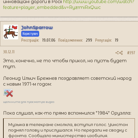
инноваційні дороги в Росії
http://www.youtube.com/watch?
feature=player_embedded&v=RyzrmiRxQwc
JohnSparrow
Користувач
Реєстрація
19.07.06
Повідомлення
299
Репутація
19
30.12.11
#397
Это, конечно, не то чтобы прикол, но пусть будет
тут.
Леонид Ильич Брежнев поздравляет советский народ
с новым 1971-м годом:
щелкните для просмотра видео
Пока слушал, как-то прямо вспомнился "1984" Оруэлла:
Музыка в телекране смолкла, вступил голос. Уинстон
поднял голову и прислушался. Но передали не сводку с
фронта. Сообщало министерство изобилия.