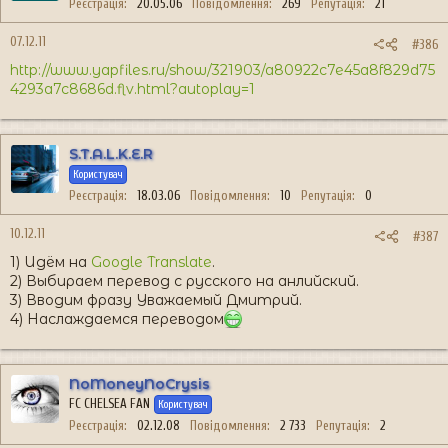
Реєстрація
20.05.06
Повідомлення
269
Репутація
21
07.12.11
#386
http://www.yapfiles.ru/show/321903/a80922c7e45a8f829d75
4293a7c8686d.flv.html?autoplay=1
S.T.A.L.K.E.R
Користувач
Реєстрація
18.03.06
Повідомлення
10
Репутація
0
10.12.11
#387
1) Идём на
Google Translate
.
2) Выбираем перевод с русского на анлийский.
3) Вводим фразу Уважаемый Дмитрий.
4) Наслаждаемся переводом
NoMoneyNoCrysis
FC CHELSEA FAN
Користувач
Реєстрація
02.12.08
Повідомлення
2 733
Репутація
2