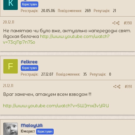
К
Користувач
Реєстрація
20.05.06
Повідомлення
269
Репутація
21
20.12.11
#390
Не памятаю чи було вже, актуально напередодні свят.
Адская белочка
http://www.youtube.com/watch?
v=73cjNp7n75o
Felkree
F
Користувач
Реєстрація
27.12.07
Повідомлення
35
Репутація
0
21.12.11
#391
Враг замечен, атакуем всем взводом !!!
http://www.youtube.com/watch?v=5WJmxi3vYRU
MaloyUA
Юморист
Користувач