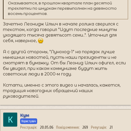
Оказывается, в прошлом квартале план десятой
трехлетки по шнуркам перевыполнен на девяносто
восемь процентов.
Зачетно Леонидж Ильич в начале ролика сверился с
текстом, когда говорил "Идут последние минуты
уходящего тысяча девятьсот семи..". Уточнил для
себя, наверное,
А с другой стороны, "Луноход-1" на порядок лучше
нынешних новостей, пусть наши президенты и не
смотрят в бумажку. От бы Леонид Ильич офигел, если
бы увидел, при каком коммунизме будут жить
советские люди в 2000-м году.
Кстати, именно с этого видео и началась, кажется,
традиция новогодних обращений наших
руководителей.
Кум
К
Користувач
Реєстрація
20.05.06
Повідомлення
269
Репутація
21