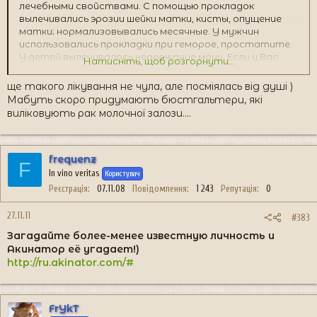
лечебными свойствами. С помощью прокладок
вылечивались эрозии шейки матки, кисты, опущение
матки; нормализовывались месячные. У мужчин
использовались прокладки при геморое, простатите.
У детей вылечивалось недержание мочи. Если у Вас
Натисніть, щоб розгорнути...
есть проблемы, то прокладки «Love Мооn» Вам просто
необходимы. Другим же советуем использовать их для
ще такого лікування не чула, але посміялась від душі )
профилактики. Здоровья Вам!!!
Мабуть скоро придумають бюстгальтери, які
виліковують рак молочної залози....
frequenz
F
In vino veritas
Користувач
Реєстрація
07.11.08
Повідомлення
1 243
Репутація
0
27.11.11
#383
Загадайте более-менее известную личность и
Акинатор её угадает!)
http://ru.akinator.com/#
FrYkT