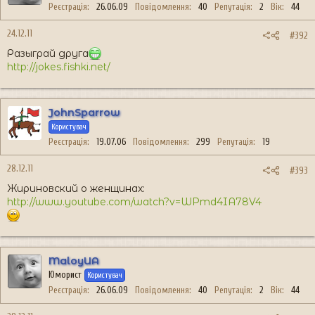
Реєстрація
26.06.09
Повідомлення
40
Репутація
2
Вік
44
24.12.11
#392
Разыграй друга
http://jokes.fishki.net/
JohnSparrow
Користувач
Реєстрація
19.07.06
Повідомлення
299
Репутація
19
28.12.11
#393
Жириновский о женщинах:
http://www.youtube.com/watch?v=WPmd4IA78V4
MaloyUA
Юморист
Користувач
Реєстрація
26.06.09
Повідомлення
40
Репутація
2
Вік
44