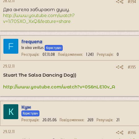
28.12.11
#394
Два ангела забирают душу.
http://www.youtube.com/watch?
v=1i70SXO_XxQ&feature=share
frequenz
F
In vino veritas
Користувач
Реєстрація
07.11.08
Повідомлення
1 243
Репутація
0
29.12.11
#395
Stuart The Salsa Dancing Dog))
http://www.youtube.com/watch?v=0S6nLE10v_A
Кум
К
Користувач
Реєстрація
20.05.06
Повідомлення
269
Репутація
21
29.12.11
#396