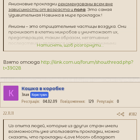
Анионовые прокладки
рекомендованы всем вне
зависимости от возраста и
пола
. Это самая
Удивительная Новинка в мире прокладок !
Анионы – это отрицательные частицы воздуха. Они
проникают в клетки микробов и уничтожают их,
предотвращая, таким образом, негативные
последствия и являются нашими незаменимыми
Натисніть, щоб розгорнути...
помощниками в укреплении здоровья.
Это лучший подарок для себя, близких и друзей !
Взято отсюда
http://ilink.com.ua/forum/showthread.php?
t=39028
МЕЧТЫ СБЫВАЮТСЯ!!!
Кошка в коробке
К
Злая
Користувач
Реєстрація
04.02.09
Повідомлення
129
Репутація
0
22.11.11
#382
Из опыта людей, которые из других стран имели
возможность уже ипользовать прокладки, можно
сказать, что прокладки «Love Мооn» обладают