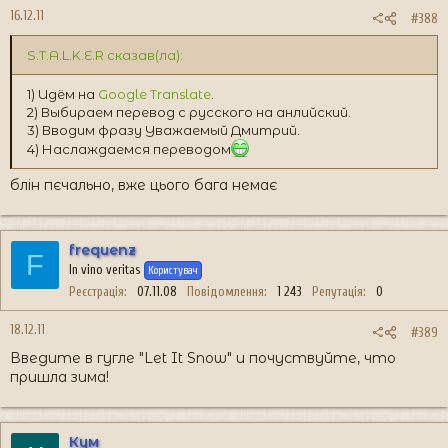
16.12.11
#388
S.T.A.L.K.E.R сказав(ла):
1) Идём на
Google Translate
.
2) Выбираем перевод с русского на анлийский.
3) Вводим фразу Уважаемый Дмитрий.
4) Наслаждаемся переводом
блін пєчально, вже цього бага немає
frequenz
F
In vino veritas
Користувач
Реєстрація
07.11.08
Повідомлення
1 243
Репутація
0
18.12.11
#389
Введите в гугле "Let It Snow" и почуствуйте, что
пришла зима!
Кум