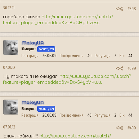
30.12.11
#398
трейлер фільма
http://www.youtube.com/watch?
feature=player_embedded&v=8dGHglhzesc
MaloyUA
Юморист
Користувач
Реєстрація
26.06.09
Повідомлення
40
Репутація
2
Вік
44
07.01.12
#399
Ну такого я не ожидал!
http://www.youtube.com/watch?
feature=player_embedded&v=DtvS4ypVKww
MaloyUA
Юморист
Користувач
Реєстрація
26.06.09
Повідомлення
40
Репутація
2
Вік
44
07.01.12
#400
Блин, поймал!!!!!
http://www.youtube.com/watch?