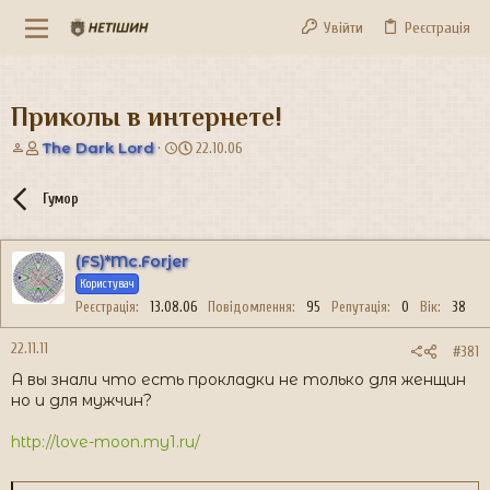
Увійти
Реєстрація
Приколы в интернете!
А
Д
The Dark Lord
22.10.06
в
а
т
т
Гумор
о
а
р
с
т
т
(FS)*Mc.Forjer
е
в
м
о
Користувач
и
р
Реєстрація
13.08.06
Повідомлення
95
Репутація
0
Вік
38
е
н
22.11.11
#381
н
А вы знали что есть прокладки не только для женщин
я
но и для мужчин?
http://love-moon.my1.ru/