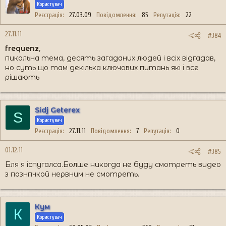
Користувач
Реєстрація
27.03.09
Повідомлення
85
Репутація
22
27.11.11
#384
frequenz
,
пикольна тема, десять загаданих людей і всіх відгадав,
но суть що там декілька ключових питань які і все
рішають
Sidj Geterex
S
Користувач
Реєстрація
27.11.11
Повідомлення
7
Репутація
0
01.12.11
#385
Бля я іспугалса.Болше никогда не буду смотреть видео
з познпчкой нервним не смотреть.
Кум
К
Користувач