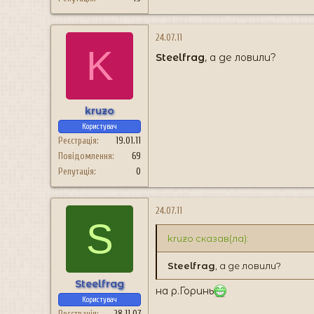
24.07.11
K
Steelfrag
, а де ловили?
kruzo
Користувач
Реєстрація
19.01.11
Повідомлення
69
Репутація
0
24.07.11
S
kruzo сказав(ла):
Steelfrag
, а де ловили?
Steelfrag
на р.Горинь
Користувач
Реєстрація
28.11.07