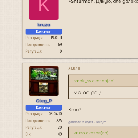
K
FShturman
, Дякую, але далек
kruzo
Користувач
Реєстрація
19.01.11
Повідомлення
69
Репутація
0
23.07.11
smok_sv сказав(ла):
МО-ЛО-ДЕЦ!!!
Oleg_P
Користувач
Кто?
Реєстрація
03.04.10
Повідомлення
225
добавлено через 5 минут
Репутація
20
kruzo сказав(ла):
Вік
49