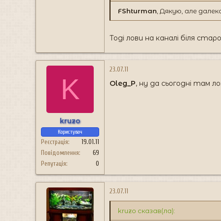
FShturman
, Дякую, але далек
Тоді лови на каналi бiля ста
23.07.11
K
Oleg_P
, ну да сьогодні там л
kruzo
Користувач
Реєстрація
19.01.11
Повідомлення
69
Репутація
0
23.07.11
kruzo сказав(ла):