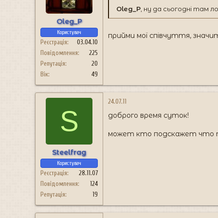
Oleg_P
, ну да сьогодні там л
Oleg_P
Користувач
прийми мої співчуття, знач
Реєстрація
03.04.10
Повідомлення
225
Репутація
20
Вік
49
24.07.11
S
доброго время суток!
может кто подскажет что т
Steelfrag
Користувач
Реєстрація
28.11.07
Повідомлення
124
Репутація
19