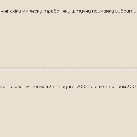
нг скіки мм лєску треба , яку штучну приманку вибрати бо
а половить! поймал 3шт один 1.200кг и ещо 2 по грам 300 