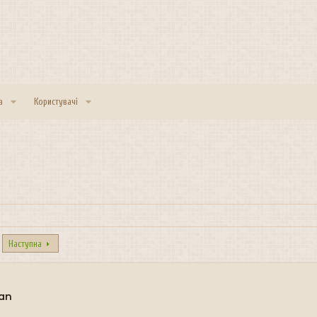
а
Користувачі
Наступна
man