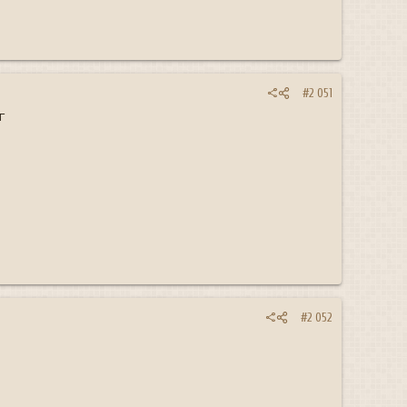
#2 051
г
#2 052