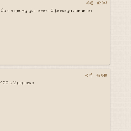
#2 047
 я в цьому ділі повен 0 (завжди ловив на
#2 048
400 и 2 укунька