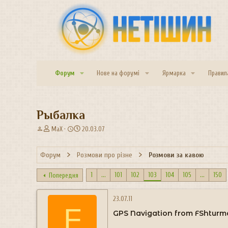
Форум
Нове на форумі
Ярмарка
Правил
Рыбалка
А
Д
MaX
20.03.07
в
а
т
т
Форум
Розмови про різне
Розмови за кавою
о
а
р
с
т
т
1
...
101
102
103
104
105
...
150
Попередня
е
в
м
о
23.07.11
и
р
F
е
GPS Navigation from FShtur
н