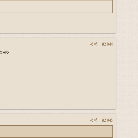
#2 044
доню
#2 045