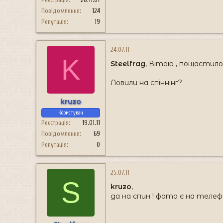
Повідомлення
124
Репутація
19
24.07.11
K
Steelfrag
, Вітаю , пощастило
Ловили на спіннінг?
kruzo
Користувач
Реєстрація
19.01.11
Повідомлення
69
Репутація
0
25.07.11
S
kruzo
,
да на спин ! фото є на теле