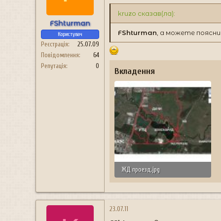
н
я
kruzo сказав(ла):
FShturman
FShturman
, а можете поясни
Користувач
Реєстрація
25.07.09
Повідомлення
64
Репутація
0
Вкладення
ЖД проезд.jpg
227.9 КБ · Перегляди: 179
23.07.11