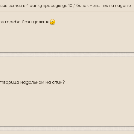
овив встав в 4 ранку проседів до 10 ,1 бичок менш ніж на ладоню
ить треба йти дальше
ворица надальном на спин?