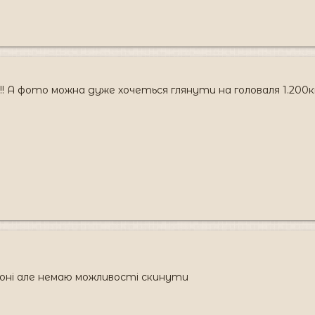
!! А фото можна дуже хочеться глянути на головаля 1.200к
фоні але немаю можливості скинути