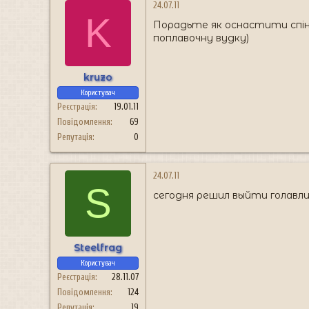
24.07.11
K
Порадьте як оснастити спінні
поплавочну вудку)
kruzo
Користувач
Реєстрація
19.01.11
Повідомлення
69
Репутація
0
24.07.11
S
сегодня решил выйти голавлик
Steelfrag
Користувач
Реєстрація
28.11.07
Повідомлення
124
Репутація
19