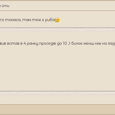
о йти
рого томаса, там теж є риба
овив встав в 4 ранку проседів до 10 ,1 бичок менш ніж на ла