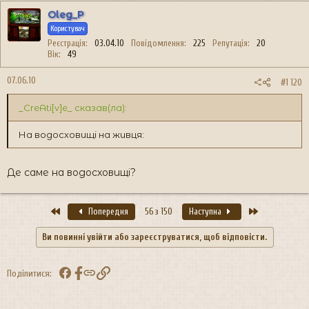
Oleg_P
Користувач
Реєстрація
03.04.10
Повідомлення
225
Репутація
20
Вік
49
07.06.10
#1 120
_CreAti[v]e_ сказав(ла):
На водосховищі на живця:
Де саме на водосховищі?
Перший
Останній
Попередня
56 з 150
Наступна
Ви повинні увійти або зареєструватися, щоб відповісти.
Facebook
Посилання
Поділитися: