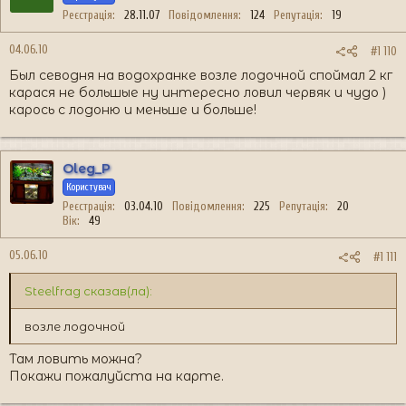
Реєстрація
28.11.07
Повідомлення
124
Репутація
19
04.06.10
#1 110
Был севодня на водохранке возле лодочной споймал 2 кг
карася не большые ну интересно ловил червяк и чудо )
карось с лодоню и меньше и больше!
Oleg_P
Користувач
Реєстрація
03.04.10
Повідомлення
225
Репутація
20
Вік
49
05.06.10
#1 111
Steelfrag сказав(ла):
возле лодочной
Там ловить можна?
Покажи пожалуйста на карте.