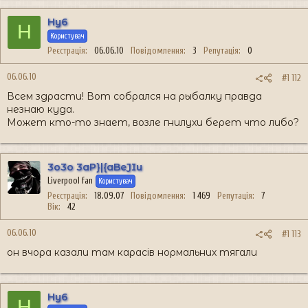
Hy6
H
Користувач
Реєстрація
06.06.10
Повідомлення
3
Репутація
0
06.06.10
#1 112
Всем здрасти! Вот собрался на рыбалку правда
незнаю куда.
Может кто-то знает, возле гнилухи берет что либо?
3o3o 3aP}|{aBeJIu
Liverpool fan
Користувач
Реєстрація
18.09.07
Повідомлення
1 469
Репутація
7
Вік
42
06.06.10
#1 113
он вчора казали там карасів нормальних тягали
Hy6
H