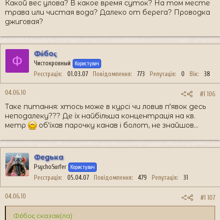
Какой вес улова? В какое время суток? На том месте
трава или чистая вода? Далеко от берега? Проводка
джиговая?
Фόбоς
Ф
Чистокровный
Користувач
Реєстрація
01.03.07
Повідомлення
773
Репутація
0
Вік
38
04.06.10
#1 106
Таке питання: хтось може в курсі чи ловив п'явок десь
неподалеку??? Де їх найбільша концентрація на кв.
метр
об'їхав парочку канав і болот, не знайшов...
Федька
PsychoSurfer
Користувач
Реєстрація
05.04.07
Повідомлення
479
Репутація
31
04.06.10
#1 107
Фόбоς сказав(ла):