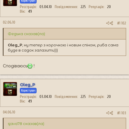
Користувач
Реєстрація
03.04.10
Повідомлення
225
Репутація
20
Вік
49
02.06.10
#1 102
Федька сказав(ла):
Oleg_P
, ну тепер з корочкою і новим спіном, риба сама
буде в садок залазити)))
Сподіваюсь
!
Oleg_P
Користувач
Реєстрація
03.04.10
Повідомлення
225
Репутація
20
Вік
49
04.06.10
#1 103
sjava78 сказав(ла):