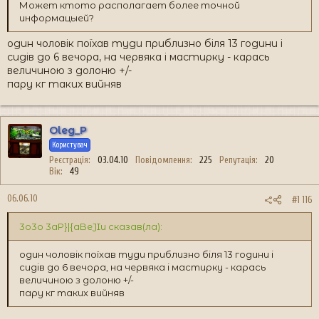
Может ктото располагает более точной
информацыей?
один чоловік поїхав туди приблизно біля 13 години і
сидів до 6 вечора, на червяка і мастирку - карась
величиною з долоню +/-
пару кг таких вийняв
Oleg_P
Користувач
Реєстрація
03.04.10
Повідомлення
225
Репутація
20
Вік
49
06.06.10
#1 116
3o3o 3aP}|{aBeJIu сказав(ла):
один чоловік поїхав туди приблизно біля 13 години і
сидів до 6 вечора, на червяка і мастирку - карась
величиною з долоню +/-
пару кг таких вийняв