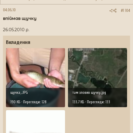
04.06.10
#1 104
впіймав щучку
26.05.2010 р.
Вкладення
щучка_.JPG
там зловив щучку.jpg
190 КБ · Перегляди: 128
133.7 КБ · Перегляди: 133