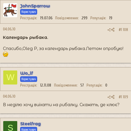
JohnSparrow
Користувач
Реєстрація
19.07.06
Повідомлення
299
Репутація
19
04.06.10
#1 108
Календарь рыбака.
Спасибо,Oleg P, за календарь рыбака.Летом опробую!
Wo_lf
W
Користувач
Реєстрація
12.11.08
Повідомлення
57
Репутація
0
04.06.10
#1 109
В неділю хочу виїхати на рибалку. Скажіть, де клює?
Steelfrag
S
Користувач