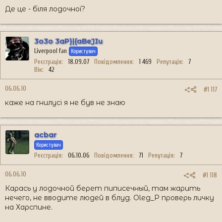
Де це - біля лодочної?
3o3o 3aP}|{aBeJIu
Liverpool fan
Користувач
Реєстрація
18.09.07
Повідомлення
1 469
Репутація
7
Вік
42
06.06.10
#1 117
каже на гнилусі я не був не знаю
acbar
Користувач
Реєстрація
06.10.06
Повідомлення
71
Репутація
7
06.06.10
#1 118
Карась у лодочной берет пиписечный, там жарить
нечего, не вводите людей в блуд. Oleg_P проверь личку
на Харспине.