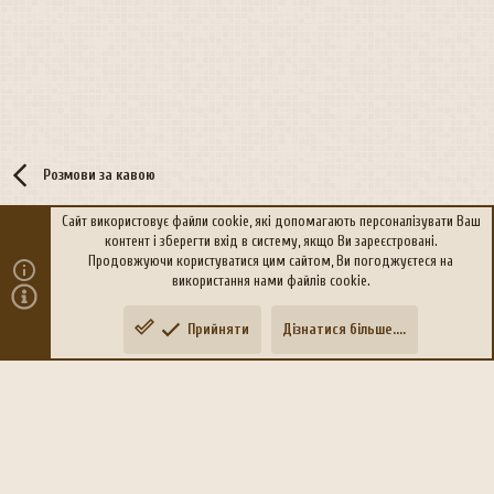
Розмови за кавою
Сайт використовує файли cookie, які допомагають персоналізувати Ваш
контент і зберегти вхід в систему, якщо Ви зареєстровані.
R
Політика конфіденційності
Дoпoмoга
Продовжуючи користуватися цим сайтом, Ви погоджуєтеся на
S
використання нами файлів cookie.
S
®
Community platform by XenForo
© 2010-2026 XenForo Ltd.
Прийняти
Дізнатися більше....
Переклад:
xen-foro.com.ua
Зверху
Знизу