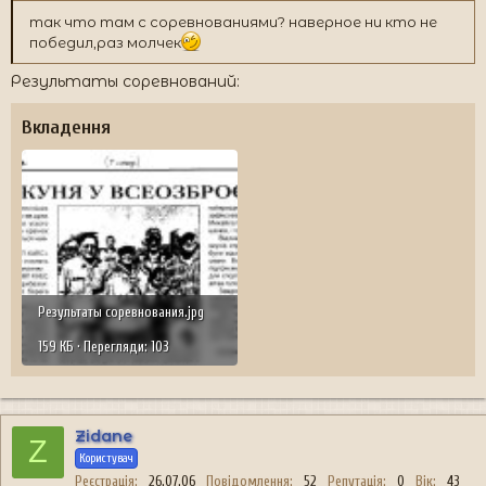
так что там с соревнованиями? наверное ни кто не
победил,раз молчек
Результаты соревнований:
Вкладення
Результаты соревнования.jpg
159 КБ · Перегляди: 103
Zidane
Z
Користувач
Реєстрація
26.07.06
Повідомлення
52
Репутація
0
Вік
43