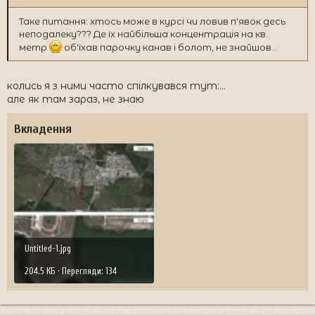
Таке питання: хтось може в курсі чи ловив п'явок десь
неподалеку??? Де їх найбільша концентрація на кв.
метр
об'їхав парочку канав і болот, не знайшов...
колись я з ними часто спілкувався тут:...
але як там зараз, не знаю
Вкладення
Untitled-1.jpg
204.5 КБ · Перегляди: 134