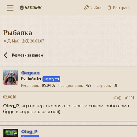
Увійти
Реєстрація
Рыбалка
А
Д
MaX
20.03.07
в
а
т
т
Розмови за кавою
о
а
р
с
т
т
Федька
е
в
PsychoSurfer
м
о
Користувач
и
р
Реєстрація
05.04.07
Повідомлення
479
Репутація
31
е
н
02.06.10
#1 101
н
Oleg_P
, ну тепер з корочкою і новим спіном, риба сама
я
буде в садок залазити)))
Oleg_P