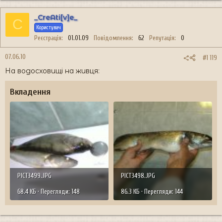
_CreAti[v]e_
C
Користувач
Реєстрація
01.01.09
Повідомлення
62
Репутація
0
07.06.10
#1 119
На водосховищі на живця:
Вкладення
PICT3499.JPG
PICT3498.JPG
68.4 КБ · Перегляди: 148
86.3 КБ · Перегляди: 144