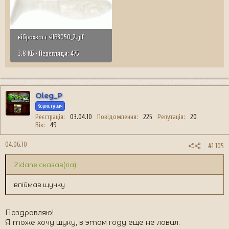
віброхвост sil63050_2.gif
3.8 КБ · Перегляди: 475
Oleg_P
Користувач
Реєстрація
03.04.10
Повідомлення
225
Репутація
20
Вік
49
04.06.10
#1 105
Zidane сказав(ла):
впіймав щучку
Поздравляю!
Я тоже хочу щуку, в этом году еще не ловил.