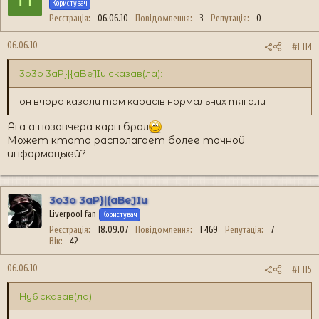
Користувач
Реєстрація
06.06.10
Повідомлення
3
Репутація
0
06.06.10
#1 114
3o3o 3aP}|{aBeJIu сказав(ла):
он вчора казали там карасів нормальних тягали
Ага а позавчера карп брал
Может ктото располагает более точной
информацыей?
3o3o 3aP}|{aBeJIu
Liverpool fan
Користувач
Реєстрація
18.09.07
Повідомлення
1 469
Репутація
7
Вік
42
06.06.10
#1 115
Hy6 сказав(ла):