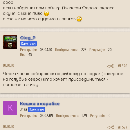
оооо
если найдёшь там воблер Джексон Ферокс окраса
окуня, с меня пиво
а то не на что судачков ловить
Oleg_P
Користувач
Реєстрація
03.04.10
Повідомлення
225
Репутація
20
Вік
49
10.10.10
#1 526
Через часик собираюсь на рыбалку на лодке (наверное
на голубые озера) кто хочет присоединиться -
пишите в личку.
Кошка в коробке
К
Злая
Користувач
Реєстрація
04.02.09
Повідомлення
129
Репутація
0
10.10.10
#1 527