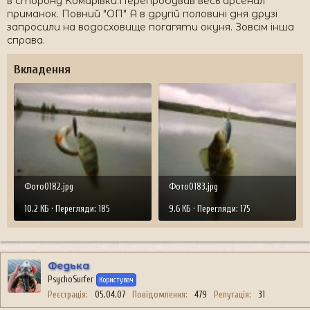
в сторону Комарівки.Перепробував весь арсенал
приманок. Повний "ОП" А в другій половині дня друзі
запросили на водосховище погагяти окуня. Зовсім інша
справа.
Вкладення
Фото0182.jpg
Фото0183.jpg
10.2 КБ · Перегляди: 185
9.6 КБ · Перегляди: 175
Федька
PsychoSurfer
Користувач
Реєстрація
05.04.07
Повідомлення
479
Репутація
31