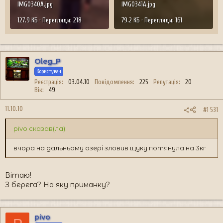
IMG0340A.jpg
IMG0341A.jpg
127.9 КБ · Перегляди: 218
79.2 КБ · Перегляди: 161
Oleg_P
Користувач
Реєстрація
03.04.10
Повідомлення
225
Репутація
20
Вік
49
11.10.10
#1 531
pivo сказав(ла):
вчора на дальньому озері зловив щуку потянула на 3кг
Вітаю!
З берега? На яку приманку?
pivo