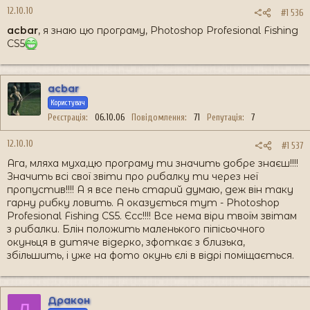
12.10.10
#1 536
acbar
, я знаю цю програму, Photoshop Profesional Fishing
CS5
acbar
Користувач
Реєстрація
06.10.06
Повідомлення
71
Репутація
7
12.10.10
#1 537
Ага, мляха муха,цю програму ти значить добре знаєш!!!!
Значить всі свої звіти про рибалку ти через неї
пропустив!!!! А я все пень старий думаю, деж він таку
гарну рибку ловить. А оказується тут - Photoshop
Profesional Fishing CS5. Єсс!!!! Все нема віри твоїм звітам
з рибалки. Блін положить маленького піпісьочного
окуньця в дитяче відерко, зфоткає з близька,
збільшить, і уже на фото окунь єлі в відрі поміщається.
Дракон