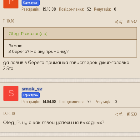
P
Користувач
Реєстрація
19.10.08
Повідомлення
52
Репутація
0
11.10.10
#1 532
Oleg_P сказав(ла):
Вітаю!
З берега? На яку приманку?
да ловив з берега приманка твистерок джиг-головка
2.5гр.
smok_sv
S
Користувач
Реєстрація
14.04.08
Повідомлення
59
Репутація
0
12.10.10
#1 533
Oleg_P, ну а как твои успехи на выходных?