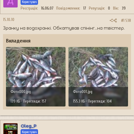
Д
Користувач
Реєстрація
16.06.07
Повідомлення
17
Репутація
0
Вік
39
15.10.10
#1 538
Зранку на водохранкі. Обкатував спінінг...на твістер.
Вкладення
Фото000.jpg
Фото001.jpg
139 КБ · Перегляди: 157
155.3 КБ · Перегляди: 104
Oleg_P
Користувач