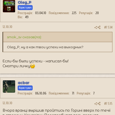
Oleg_P
Користувач
Реєстрація
03.04.10
Повідомлення
225
Репутація
20
Вік
49
12.10.10
#1 534
smok_sv сказав(ла):
Oleg_P, ну а как твои успехи на выходных?
Если-бы были успехи - написал-бы!
Смотри личку
acbar
Користувач
Реєстрація
06.10.06
Повідомлення
71
Репутація
7
12.10.10
#1 535
Вчора вранці вырішив пройтись по Горині вверх по течії