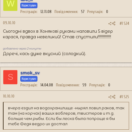
W
Користувач
Реєстрація
12.11.08
Повідомлення
57
Репутація
0
09.10.10
#1 524
Сьогодні вдвох в Хонякові руками наловили 5 відер
карася, правда невеликий! Став спустили!!!!!!!!!!!!!!!
добавлено через 2 минуты
Доречі, кась дуже вкусний (солодкий).
smok_sv
S
Користувач
Реєстрація
14.04.08
Повідомлення
59
Репутація
0
10.10.10
#1 525
вчера ездил на водохранилище -нырял ловил раков, так
там (на корчах) ваших воблеров, твистеров и т.д.
больше чем рыбы. Если бы леска была попроще я бы
тебе Федя ведро их достал