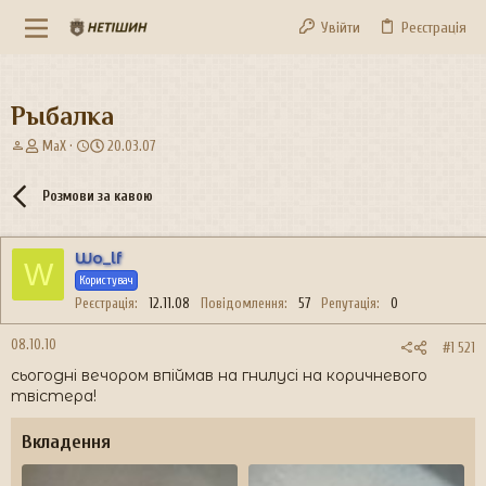
Увійти
Реєстрація
Рыбалка
А
Д
MaX
20.03.07
в
а
т
т
Розмови за кавою
о
а
р
с
т
т
Wo_lf
е
в
W
м
Користувач
о
и
р
Реєстрація
12.11.08
Повідомлення
57
Репутація
0
е
н
08.10.10
#1 521
н
сьогодні вечором впіймав на гнилусі на коричневого
я
твістера!
Вкладення