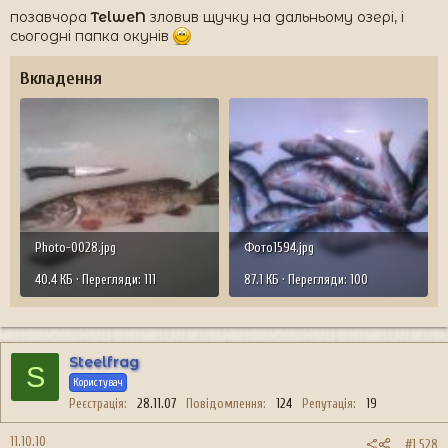
позавчора
TelweN
зловив щучку на дальньому озері, і
сьогодні папка окунів
Вкладення
Photo-0028.jpg
Фото1594.jpg
40.4 КБ · Перегляди: 111
87.1 КБ · Перегляди: 100
Steelfrag
S
Користувач
Реєстрація
28.11.07
Повідомлення
124
Репутація
19
11.10.10
#1 528