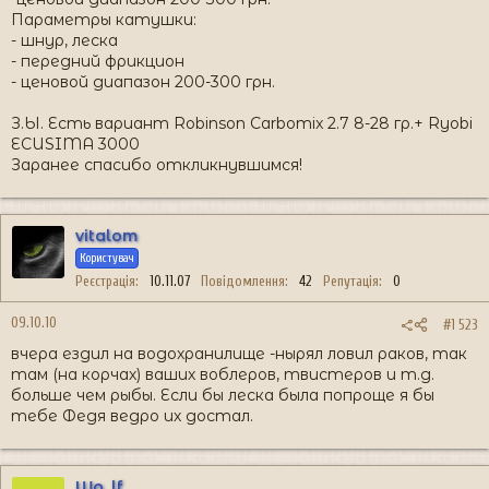
Параметры катушки:
- шнур, леска
- передний фрикцион
- ценовой диапазон 200-300 грн.
З.Ы. Есть вариант Robinson Carbomix 2.7 8-28 гр.+ Ryobi
ECUSIMA 3000
Заранее спасибо откликнувшимся!
vitalom
Користувач
Реєстрація
10.11.07
Повідомлення
42
Репутація
0
09.10.10
#1 523
вчера ездил на водохранилище -нырял ловил раков, так
там (на корчах) ваших воблеров, твистеров и т.д.
больше чем рыбы. Если бы леска была попроще я бы
тебе Федя ведро их достал.
Wo_lf