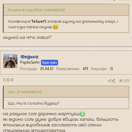
Кошка в коробке сказав(ла):
позавчора
TelweN
зловив щучку на дальньому озері, і
сьогодні папка окунів
окуней на что ловил?
Федька
PsychoSurfer
Користувач
Реєстрація
05.04.07
Повідомлення
479
Репутація
31
11.10.10
#1 529
Wo_lf сказав(ла):
Що, ти їх солити будеш?
на рахунок солі даремно жартуєш
як відомо соль дуже добре вбирає запахи. більшість
японських виробників засолюють свій сілікон
спеціальним атрактантом.