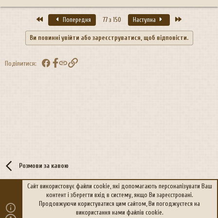
Перший
Останній
Попередня
77 з 150
Наступна
Ви повинні увійти або зареєструватися, щоб відповісти.
Facebook
Посилання
Поділитися:
Розмови за кавою
Сайт використовує файли cookie, які допомагають персоналізувати Ваш
контент і зберегти вхід в систему, якщо Ви зареєстровані.
R
Політика конфіденційності
Дoпoмoга
Продовжуючи користуватися цим сайтом, Ви погоджуєтеся на
S
використання нами файлів cookie.
S