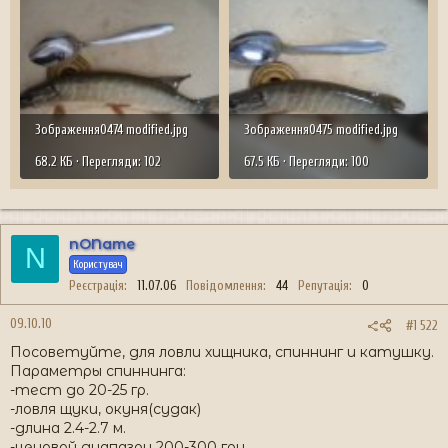
Зображення0474 modified.jpg
Зображення0475 modified.jpg
68.2 КБ · Перегляди: 102
67.5 КБ · Перегляди: 100
nOName
N
Користувач
Реєстрація
11.07.06
Повідомлення
44
Репутація
0
09.10.10
#1 522
Посоветуйте, для ловли хищника, спиннинг и катушку.
Параметры спиннинга:
-тест до 20-25 гр.
-ловля щуки, окуня(судак)
-длина 2.4-2.7 м.
-ценовой диапазон 200-300 грн.