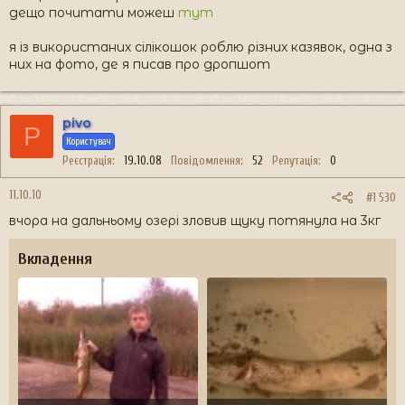
дещо почитати можеш
тут
я із використаних сілікошок роблю різних казявок, одна з
них на фото, де я писав про дропшот
pivo
P
Користувач
Реєстрація
19.10.08
Повідомлення
52
Репутація
0
11.10.10
#1 530
вчора на дальньому озері зловив щуку потянула на 3кг
Вкладення