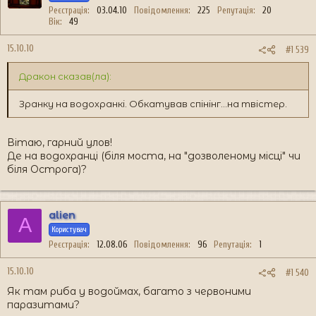
Реєстрація
03.04.10
Повідомлення
225
Репутація
20
Вік
49
15.10.10
#1 539
Дракон сказав(ла):
Зранку на водохранкі. Обкатував спінінг...на твістер.
Вітаю, гарний улов!
Де на водохранці (біля моста, на "дозволеному місці" чи
біля Острога)?
alien
A
Користувач
Реєстрація
12.08.06
Повідомлення
96
Репутація
1
15.10.10
#1 540
Як там риба у водоймах, багато з червоними
паразитами?