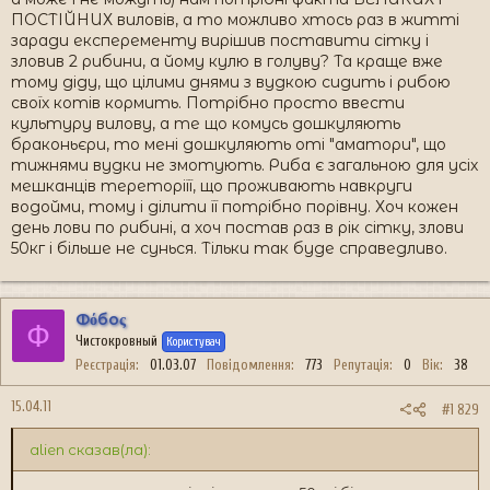
ПОСТІЙНИХ виловів, а то можливо хтось раз в житті
заради експеременту вирішив поставити сітку і
зловив 2 рибини, а йому кулю в голуву? Та краще вже
тому діду, що цілими днями з вудкою сидить і рибою
своїх котів кормить. Потрібно просто ввести
культуру вилову, а те що комусь дошкуляють
браконьєри, то мені дошкуляють оті "аматори", що
тижнями вудки не змотують. Риба є загальною для усіх
мешканців тереторіїї, що проживають навкруги
водойми, тому і ділити її потрібно порівну. Хоч кожен
день лови по рибині, а хоч постав раз в рік сітку, злови
50кг і більше не сунься. Тільки так буде справедливо.
Фόбоς
Ф
Чистокровный
Користувач
Реєстрація
01.03.07
Повідомлення
773
Репутація
0
Вік
38
15.04.11
#1 829
alien сказав(ла):