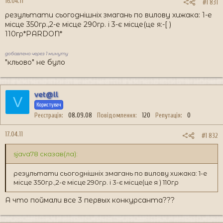
16.04.11
#1 831
результати сьогоднішніх змагань по вилову хижака: 1-е
місце 350гр.,2-е місце 290гр. і 3-є місце(це я:-[ )
110гр*PARDON*
добавлено через 1 минуту
"кльово" не було
vet@ll
V
Користувач
Реєстрація
08.09.08
Повідомлення
120
Репутація
0
17.04.11
#1 832
sjava78 сказав(ла):
результати сьогоднішніх змагань по вилову хижака: 1-е
місце 350гр.,2-е місце 290гр. і 3-є місце(це я ) 110гр
А что поймали все 3 первых конкурсанта???