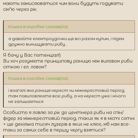
мають замислюватися чим вони будуть годувати
сім"ю через рік.
Кошка в коробке сказав(ла):
а давайте електроудочки ще всі разом купим, і підем
дружно винищувати рибу...
Я бачу у Вас потенціал!)
Ви хоч розумієте принципову різницю між виловом риби
сіткою і ел. ловом?
Кошка в коробке сказав(ла):
і взагалі яка різниця нерест чи міжнерестовий період,
там повиловлюєте всю рибу, а на нерест уже і нічого
не залишається
Особисто я ловлю за рік до центнера риби на спін/
фідер за міжнерестовий період, таких як я в місті сотні
+ ще декілька тисяч лузерів в яких не клює, мб нам все-
таки за самих себе в першу чергу взятися?