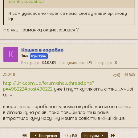
EroTik сказав(ла):
Я сам удівивсь но червяків нема, сьогодні ввечері знову
їду.
На яку приманку окунь ловився ?
Кошка в коробке
К
Злая
Користувач
Реєстрація
04.02.09
Повідомлення
129
Репутація
0
25.04.11
#1 840
http://ilink.com.ua/forum/showthread.php?
p=498222#post498222
уже і тут купляють сітки....чмирі
блін
вчора пішла порибачить, замість риби витягала сітки,
в сітках куча раків, пока повиймала тих раків
втратила кучу часу...ну майте совість в кінці кінців...
Перший
Останній
Попередня
92 з 150
Наступна