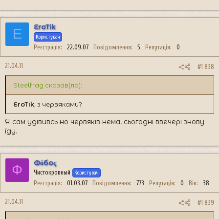
EroTik
E
Користувач
Реєстрація
22.09.07
Повідомлення
5
Репутація
0
21.04.11
#1 838
Steelfrag сказав(ла):
EroTik
, з червяками?
Я сам удівивсь но червяків нема, сьогодні ввечері знову
їду.
Фόбоς
Ф
Чистокровный
Користувач
Реєстрація
01.03.07
Повідомлення
773
Репутація
0
Вік
38
21.04.11
#1 839