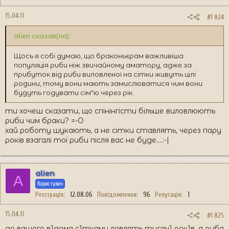
15.04.11
#1 824
alien сказав(ла):
Щось я собі думаю, що браконьєрам важливіша
популяція риби ніж звичайному аматору, адже за
прибуток від риби виловленої на сітки живуть цілі
родини, тому вони мають замислюватися чим вони
будуть годувати сім"ю через рік.
ти хочеш сказати, що спінінгісти більше виловлюють
риби чим браки? =-O
хай роботу шукають, а не сітки ставлять, через пару
років взагалі тої риби після вас не буде....:-|
alien
A
Користувач
Реєстрація
12.08.06
Повідомлення
96
Репутація
1
15.04.11
#1 825
до вашого в1дома с1тками ловлять тисяч1 рок1в, а риба