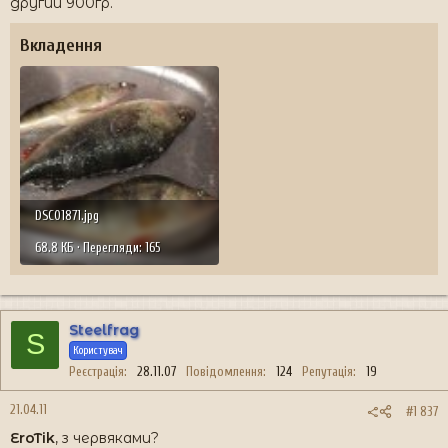
другий 900гр.
Вкладення
DSC01871.jpg
68.8 КБ · Перегляди: 165
Steelfrag
S
Користувач
Реєстрація
28.11.07
Повідомлення
124
Репутація
19
21.04.11
#1 837
EroTik
, з червяками?