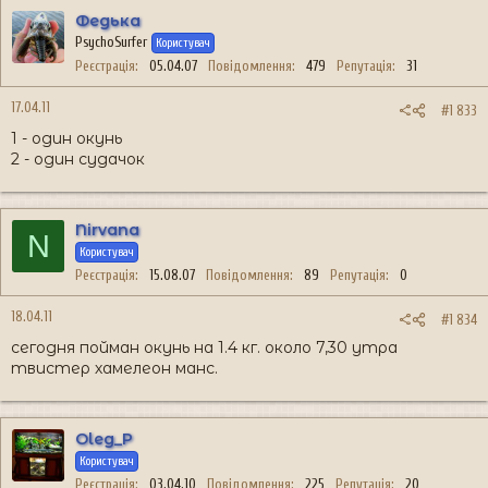
Федька
PsychoSurfer
Користувач
Реєстрація
05.04.07
Повідомлення
479
Репутація
31
17.04.11
#1 833
1 - один окунь
2 - один судачок
Nirvana
N
Користувач
Реєстрація
15.08.07
Повідомлення
89
Репутація
0
18.04.11
#1 834
сегодня пойман окунь на 1.4 кг. около 7,30 утра
твистер хамелеон манс.
Oleg_P
Користувач
Реєстрація
03.04.10
Повідомлення
225
Репутація
20