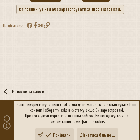
Ви повинні увійти або зареєструватися, щоб відповісти.
Facebook
Посилання
Поділитися:
Розмови за кавою
Сайт використовує файли cookie, які допомагають персоналізувати Ваш
контент і зберегти вхід в систему, якщо Ви зареєстровані.
R
Політика конфіденційності
Дoпoмoга
Продовжуючи користуватися цим сайтом, Ви погоджуєтеся на
S
використання нами файлів cookie.
S
®
Community platform by XenForo
© 2010-2026 XenForo Ltd.
Прийняти
Дізнатися більше....
Переклад:
xen-foro.com.ua
Зверху
Знизу