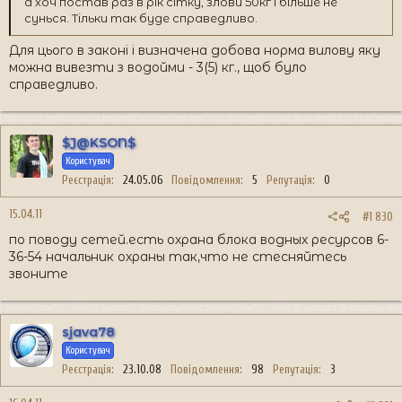
а хоч постав раз в рік сітку, злови 50кг і більше не
сунься. Тільки так буде справедливо.
Для цього в законі і визначена добова норма вилову яку
можна вивезти з водойми - 3(5) кг., щоб було
справедливо.
$J@KSON$
Користувач
Реєстрація
24.05.06
Повідомлення
5
Репутація
0
15.04.11
#1 830
по поводу сетей.есть охрана блока водных ресурсов 6-
36-54 начальник охраны так,что не стесняйтесь
звоните
sjava78
Користувач
Реєстрація
23.10.08
Повідомлення
98
Репутація
3