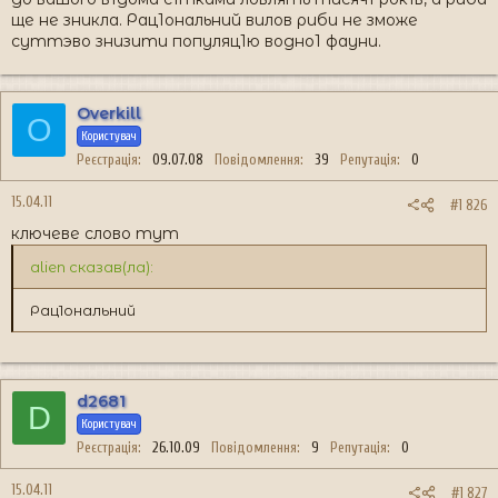
ще не зникла. Рац1ональний вилов риби не зможе
суттэво знизити популяц1ю водно1 фауни.
Overkill
O
Користувач
Реєстрація
09.07.08
Повідомлення
39
Репутація
0
15.04.11
#1 826
ключеве слово тут
alien сказав(ла):
Рац1ональний
d2681
D
Користувач
Реєстрація
26.10.09
Повідомлення
9
Репутація
0
15.04.11
#1 827