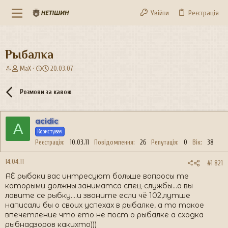
Увійти
Реєстрація
Рыбалка
А
Д
MaX
20.03.07
в
а
т
т
Розмови за кавою
о
а
р
с
т
т
acidic
е
в
A
м
Користувач
о
и
р
Реєстрація
10.03.11
Повідомлення
26
Репутація
0
Вік
38
е
н
14.04.11
#1 821
н
АЁ рыбаки вас интресуют больше вопросы те
я
которыми должны заниматса спец-службы...а вы
ловите се рыбку....и звоните если чё 102,лутше
написали бы о своих успехах в рыбалке, а то такое
впечетление что ето не пост о рыбалке а сходка
рыбнадзоров какихто)))