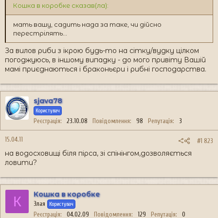
Кошка в коробке сказав(ла):
мать вашу, садить нада за таке, чи дійсно
перестрілять...
За вилов риби з ікрою будь-то на сітку/вудку цілком
погоджуюсь, в іншому випадку - до мого привіту Вашій
мамі приєднаються і браконьєри і рибні господарства.
sjava78
Користувач
Реєстрація
23.10.08
Повідомлення
98
Репутація
3
15.04.11
#1 823
на водосховищі біля пірса, зі спінінгом,дозволяється
ловити?
Кошка в коробке
К
Злая
Користувач
Реєстрація
04.02.09
Повідомлення
129
Репутація
0