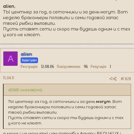
alien
,
ТЫ центнер за год, а сеточники и за день могут. Вот
неделю браконьеры половили и семи годовой запас
твоей рыбки выловили.
Пусть ставят сети и скоро ты будешь одним и с тех
у кого не клюёт.
alien
A
Користувач
Реєстрація
12.08.06
Повідомлення
96
Репутація
1
15.04.11
#1 828
d2681 сказав(ла):
ТЫ центнер за год, а сеточники и за день
могут
. Вот
неделю браконьеры половили и семи годовой запас
твоей рыбки выловили.
Пусть ставят сети и скоро ты будешь одним и с тех
у кого не клюёт.
а може і не можуть) нам потрібні факти ВЕЛИКИХ і