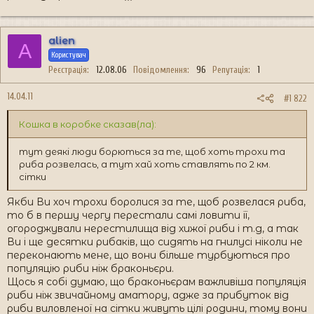
alien
A
Користувач
Реєстрація
12.08.06
Повідомлення
96
Репутація
1
14.04.11
#1 822
Кошка в коробке сказав(ла):
тут деякі люди борються за те, щоб хоть трохи та
риба розвелась, а тут хай хоть ставлять по 2 км.
сітки
Якби Ви хоч трохи боролися за те, щоб розвелася риба,
то б в першу чергу перестали самі ловити її,
огороджували нерестилища від хижої риби і т.д, а так
Ви і ще десятки рибаків, що сидять на гнилусі ніколи не
переконають мене, що вони більше турбуються про
популяцію риби ніж браконьєри.
Щось я собі думаю, що браконьєрам важливіша популяція
риби ніж звичайному аматору, адже за прибуток від
риби виловленої на сітки живуть цілі родини, тому вони