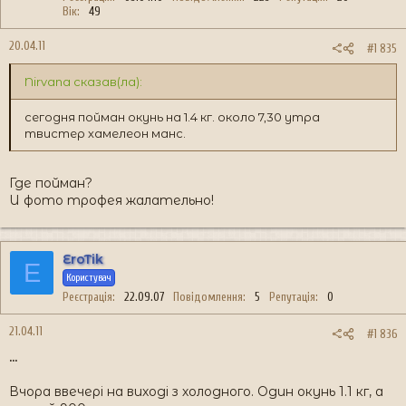
Вік
49
20.04.11
#1 835
Nirvana сказав(ла):
сегодня пойман окунь на 1.4 кг. около 7,30 утра
твистер хамелеон манс.
Где пойман?
И фото трофея жалательно!
EroTik
E
Користувач
Реєстрація
22.09.07
Повідомлення
5
Репутація
0
21.04.11
#1 836
...
Вчора ввечері на виході з холодного. Один окунь 1.1 кг, а