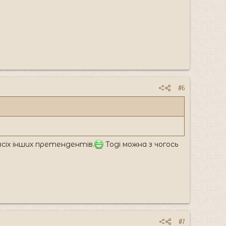
#6
сіх інших претендентів.
Тоді можна з чогось
#7