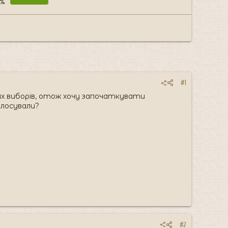
0%
#1
х виборів, отож хочу започаткувати
олосували?
#2