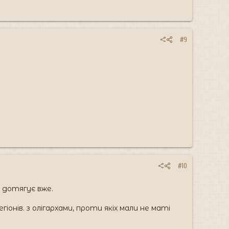
#9
#10
не дотягує вже.
онів. з олігархами, проти якіх мали не маті