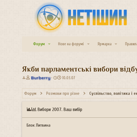
Форум
Нове на форумі
Ярмарка
Правил
Якби парламентські вибори відбу
А
Д
Burberry
10.03.07
в
а
т
т
Форум
Розмови про різне
Суспільство, політика і 
о
а
р
с
т
т
Вибори 2007. Ваш вибір
е
в
м
о
и
р
Блок Литвина
е
н