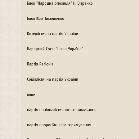
н
Блок "Народна опозиція" Н. Вітренко
я
Блок Юлії Тимошенко
Комуністична партія України
Народний Союз "Наша Україна"
Партія Регіонів
Соціалістична партія України
інше
партія націоналістичного спрямування
партія проросійського спрямування