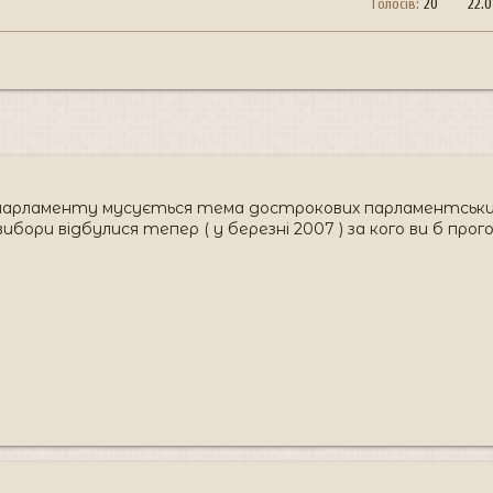
Голосів:
20
22.
го парламенту мусується тема дострокових парламентськи
бори відбулися тепер ( у березні 2007 ) за кого ви б прог