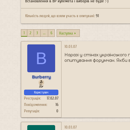
Встановлення в ВР кулемета і виборів не буде :-)
Кількість людей, що взяли участь в опитувані
91
1
2
3
...
6
Наступна
10.03.07
B
Наразі у стінах українсько
опитування форумчан. Якби ви
Burberry
Користувач
Реєстрація
17.02.07
Повідомлення
16
Репутація
0
10.03.07