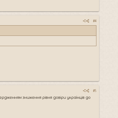
#4
#5
дженням зниження рівня довіри українців до