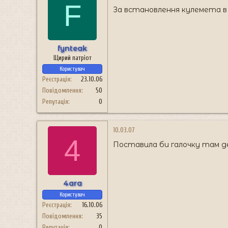
F
За встановлення кулемета в В
fynteak
Щирий патріот
Користувач
Реєстрація
23.10.06
Повідомлення
50
Репутація
0
10.03.07
4
Поставила би галочку там де
4ara
Користувач
Реєстрація
16.10.06
Повідомлення
35
Репутація
0