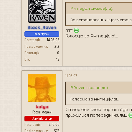
Антеуфл сказав(ла):
За встановлення кулемета в В
Black_Raven
гггг
Користувач
Голосую за Антеуфла!...
Реєстрація
14.03.06
Повідомлення
212
Репутація
0
Вік
45
11.03.07
BRaven сказав(ла):
Голосую за Антеуфла!...
kolya
Створюєм свою партії і йде н
Гроза морей
прижилися попередні жильці.
Адміністратор
Реєстрація
13.10.06
Повідомлення
576