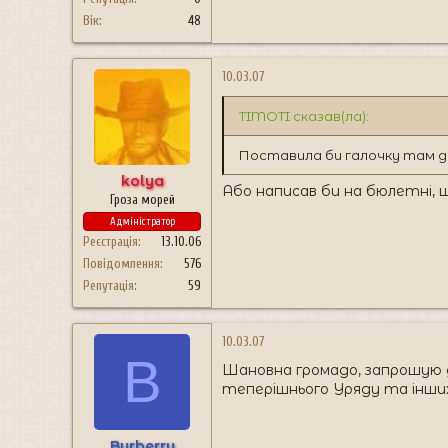
Вік
48
10.03.07
TIMOTI сказав(ла):
Поставила би галочку там де
kolya
Або написав би на бюлетні, 
Гроза морей
Адміністратор
Реєстрація
13.10.06
Повідомлення
576
Репутація
59
10.03.07
B
Шановна громадо, запрошую д
теперішнього Уряду та інши
Burberry