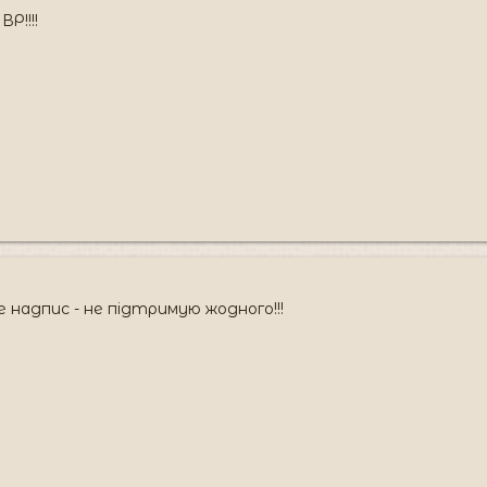
Р!!!!
 надпис - не підтримую жодного!!!