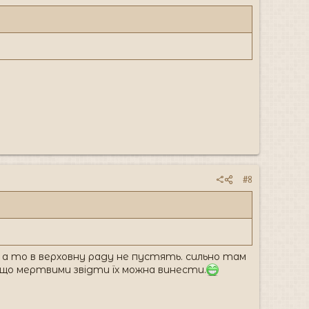
#8
 то в верховну раду не пустять. сильно там
ба що мертвими звідти їх можна винести.