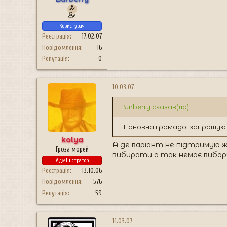
Користувач
Реєстрація
17.02.07
Повідомлення
16
Репутація
0
10.03.07
Burberry сказав(ла):
Шановна громадо, запрошую 
kolya
А де варіант не підтримую 
Гроза морей
вибирати а так немає вибору
Адміністратор
Реєстрація
13.10.06
Повідомлення
576
Репутація
59
11.03.07