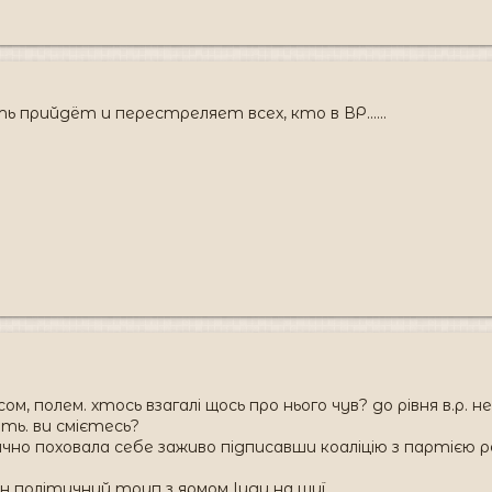
ть прийдёт и перестреляет всех, кто в ВР......
сом, полем. хтось взагалі щось про нього чув? до рівня в.р. 
ять. ви смієтесь?
но поховала себе заживо підписавши коаліцію з партією регі
н політичний труп з ярмом Іуди на шиї.