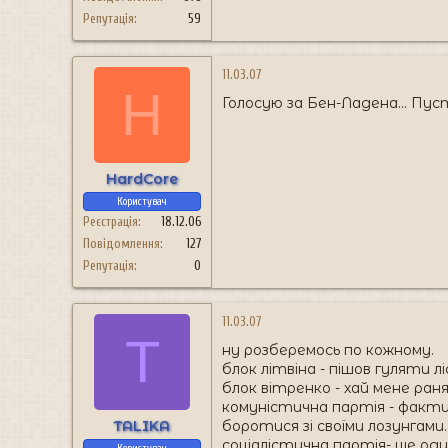
Репутація
59
11.03.07
H
Голосую за Бен-Ладена... Пус
HardCore
Користувач
Реєстрація
18.12.06
Повідомлення
127
Репутація
0
11.03.07
T
ну розберемось по кожному.
блок літвіна - пішов гуляти лі
блок вітренко - хай мене ран
комуністична партія - фактич
TALIKA
боротися зі своїми лозунгами.
соціалістична партія- ще оди