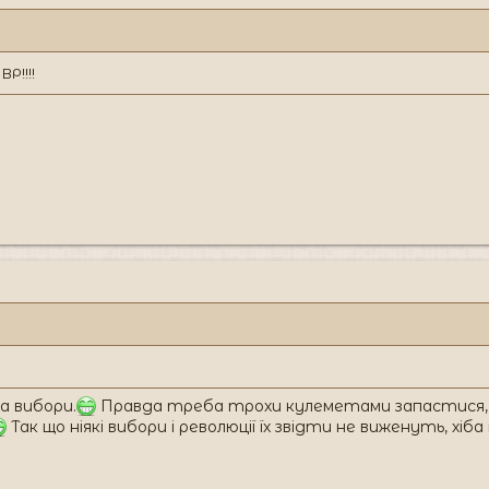
Р!!!!
а вибори.
Правда треба трохи кулеметами запастися, а
Так що ніякі вибори і революції їх звідти не виженуть, хі