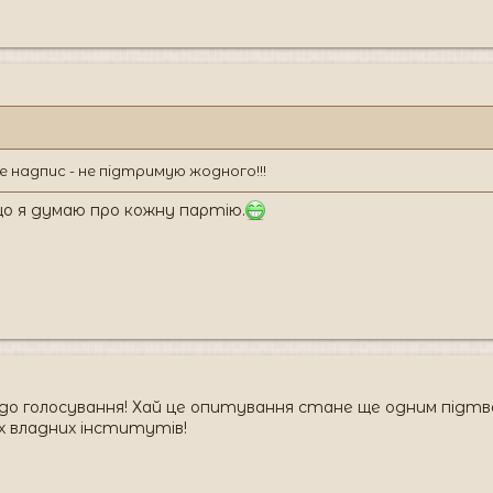
 надпис - не підтримую жодного!!!
що я думаю про кожну партію.
о голосування! Хай це опитування стане ще одним підтвер
х владних інститутів!