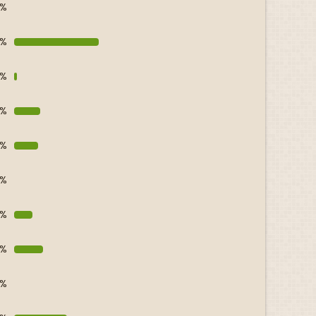
0%
2%
1%
0%
9%
0%
7%
1%
0%