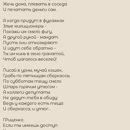
Жечь дома, плевать в соседа
И печатать деньги сам.
А когда придут в фуражках
Злые милиционеры -
Покажи им смело фигу,
А другой рукой - мандат.
Пусть они откозыряют
И идут себе обратно -
Ты им кинь в окно гранатой,
Чтоб шагалось веселей!
.
Писай в урны, мучай кошек,
Грабь по пятницам сберкассы.
По субботам тещу смело
Шпарь горячим утюгом -
А коллеги-депутаты
Не дадут тебя в обиду:
Ведь у каждого есть теща
И сберкасса, и утюг...
ГРиценко.
Если ты имеешь доступ