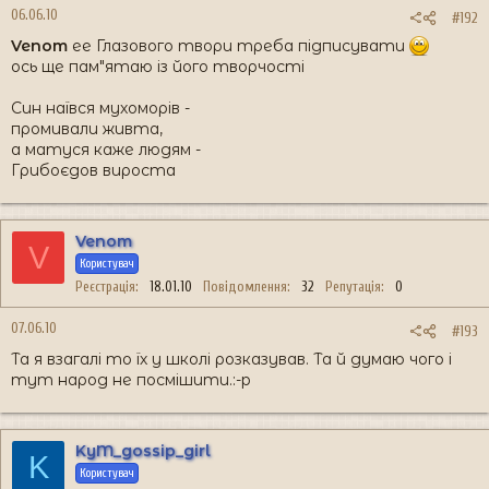
06.06.10
#192
Venom
ее Глазового твори треба підписувати
ось ще пам"ятаю із його творчості
Син наївся мухоморів -
промивали живта,
а матуся каже людям -
Грибоєдов вироста
Venom
V
Користувач
Реєстрація
18.01.10
Повідомлення
32
Репутація
0
07.06.10
#193
Та я взагалі то їх у школі розказував. Та й думаю чого і
тут народ не посмішити.:-p
KyM_gossip_girl
K
Користувач