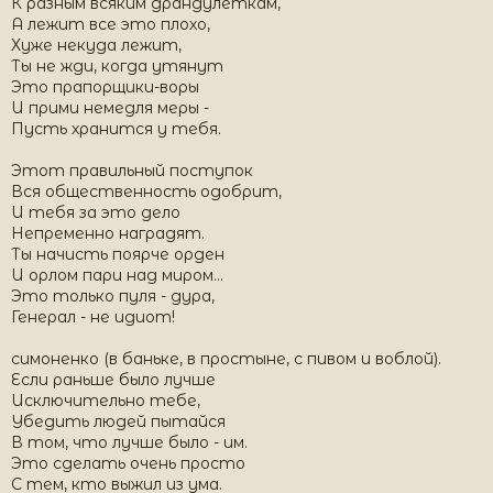
К разным всяким драндулеткам,
А лежит все это плохо,
Хуже некуда лежит,
Ты не жди, когда утянут
Это прапорщики-воры
И прими немедля меры -
Пусть хранится у тебя.
Этот правильный поступок
Вся общественность одобрит,
И тебя за это дело
Непременно наградят.
Ты начисть поярче орден
И орлом пари над миром...
Это только пуля - дура,
Генерал - не идиот!
симоненко (в баньке, в простыне, с пивом и воблой).
Если раньше было лучше
Исключительно тебе,
Убедить людей пытайся
В том, что лучше было - им.
Это сделать очень просто
С тем, кто выжил из ума.