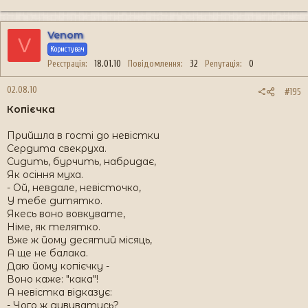
Venom
V
Користувач
Реєстрація
18.01.10
Повідомлення
32
Репутація
0
02.08.10
#195
Копієчка
Прийшла в гості до невістки
Сердита свекруха.
Сидить, бурчить, набридає,
Як осіння муха.
- Ой, невдале, невісточко,
У тебе дитятко.
Якесь воно вовкувате,
Німе, як телятко.
Вже ж йому десятий місяць,
А ще не балака.
Даю йому копієчку -
Воно каже: "кака"!
А невістка відказує:
- Чого ж дивуватись?