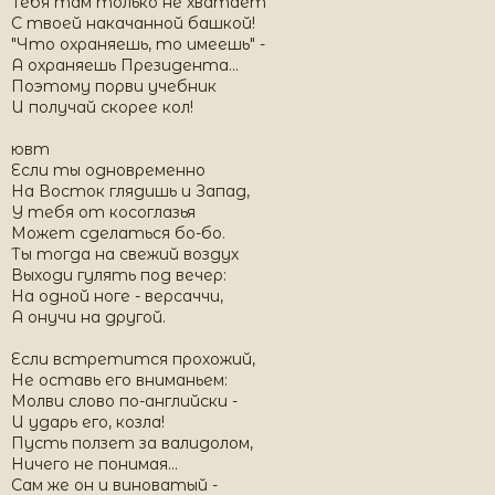
Тебя там только не хватает
С твоей накачанной башкой!
"Что охраняешь, то имеешь" -
А охраняешь Президента...
Поэтому порви учебник
И получай скорее кол!
ювт
Если ты одновременно
На Восток глядишь и Запад,
У тебя от косоглазья
Может сделаться бо-бо.
Ты тогда на свежий воздух
Выходи гулять под вечер:
На одной ноге - версаччи,
А онучи на другой.
Если встретится прохожий,
Не оставь его вниманьем:
Молви слово по-английски -
И ударь его, козла!
Пусть ползет за валидолом,
Ничего не понимая...
Сам же он и виноватый -