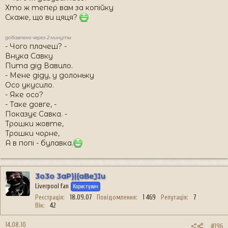
Хто ж тепер вам за копійку
Скаже, що ви цяця?
добавлено через 2 минуты
- Чого плачеш? -
Внука Савку
Пита дід Вавило.
- Мене діду, у долоньку
Осо укусило.
- Яке осо?
- Таке довге, -
Показує Савка. -
Трошки жовте,
Трошки чорне,
А в попі - булавка.
3o3o 3aP}|{aBeJIu
Liverpool fan
Користувач
Реєстрація
18.09.07
Повідомлення
1 469
Репутація
7
Вік
42
14.08.10
#196