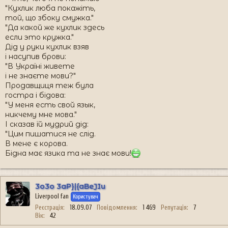
"Кухлик люба покажіть,
той, що збоку смужка."
"Да какой же кухлик здесь
если это кружка."
Дід у руки кухлик взяв
і насупив брови:
"В Україні живете
і не знаєте мови?"
Продавщиця теж була
гостра і бідова:
"У меня есть свой язык,
никчему мне мова."
І сказав їй мудрий дід:
"Цим пишатися не слід.
В мене є корова.
Бідна має язика та не знає мови!
3o3o 3aP}|{aBeJIu
Liverpool fan
Користувач
Реєстрація
18.09.07
Повідомлення
1 469
Репутація
7
Вік
42