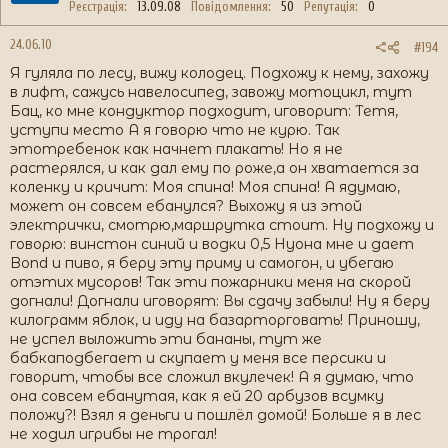
Реєстрація
13.09.08
Повідомлення
50
Репутація
0
24.06.10
#194
Я гуляла по лесу, вижу колодец. Подхожу к нему, захожу
в лифт, сажусь навелосипед, завожу мотоцикл, тут
Бац, ко мне кондуктор подходит, иговорит: Тетя,
уступи место А я говорю что не курю. Так
этотребенок как начнет плакать! Но я не
растерялcя, и как дал ему по роже,а он хватается за
коленку и кричит: Моя спина! Моя спина! А ядумаю,
может он совсем ебанулся? Выхожу я из этой
электрички, смотрю,маршрутка стоит. Ну подхожу и
говорю: винстон синий и водки 0,5 Нуона мне и дает
Bond и пиво, я беру эту приму и самогон, и убегаю
отэтих мусоров! Так эти пожарники меня на скорой
догнали! Догнали иговорят: Вы сдачу забыли! Ну я беру
килограмм яблок, и иду на базарторговать! Приношу,
не успел выложить эти бананы, тут же
бабкаподбегает и скупает у меня все персики и
говорит, чтобы все сложил вкулечек! А я думаю, что
она совсем ебанутая, как я ей 20 арбузов всумку
положу?! Взял я деньги и пошлёл домой! Больше я в лес
не ходил игрибы не трогал!