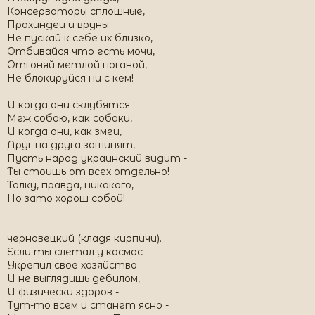
Консерваторы сплошные,
Прохиндеи и вруны -
Не пускай к себе их близко,
Отбивайся что есть мочи,
Отгоняй метлой поганой,
Не блокируйся ни с кем!
И когда они склубятся
Меж собою, как собаки,
И когда они, как змеи,
Друг на друга зашипят,
Пусть народ украинский видит -
Ты стоишь от всех отдельно!
Толку, правда, никакого,
Но зато хорош собой!
черновецкий (кладя кирпичи).
Если ты слетал у космос
Укрепил свое хозяйство
И не выглядишь дебилом,
И физически здоров -
Тут-то всем и станет ясно -