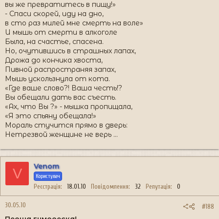
вы же превратитесь в пищу!»
- Спаси скорей, иду на дно,
в сто раз милей мне смерть на воле»
И мышь от смерти в алкоголе
Была, на счастье, спасена.
Но, очутившись в страшных лапах,
Дрожа до кончика хвоста,
Пивной распространяя запах,
Мышь ускользнула от кота.
«Где ваше слово?! Ваша честь!?
Вы обещали дать вас съесть.
«Ах, что Вы ?» - мышка пропищала,
«Я это спьяну обещала!»
Мораль стучится прямо в дверь:
Нетрезвой женщине не верь …
Venom
V
Користувач
Реєстрація
18.01.10
Повідомлення
32
Репутація
0
30.05.10
#188