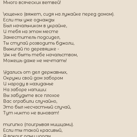
Много всяческих ветвей!
\ющенко (вяжет, сидя на лужайке перед домом).
Если ты уже однажды
Был начальником в украйне,
И тебя на этом месте
Заместитель подсидел,
Ты ступай розводить бджоли,
Выжигай по деревяшке -
Уж не быть тебе начальством,
Можешь даже не мечтать!
Удались от дел державных,
Окружи свой дом забором
И народу в назиданье
На заборе напиши:
Вы забудьте все плохое
Вас ограбили случайно,
Это был несчастный случай,
Тут никто не виноват!
тигипко (поигрывая мишцами).
Если ты такой красивый,
А вокруг одни уроды,