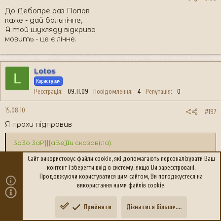
До Дебопре раз Попов
каже - дай больнічне,
А той шухляду відкрива
мовить - це є лічне.
Lotos
L
Користувач
Реєстрація
09.11.09
Повідомлення
4
Репутація
0
15.08.10
#197
Я прохи підправив
3o3o 3aP}|{aBeJIu сказав(ла):
Сайт використовує файли cookie, які допомагають персоналізувати Ваш
До Дебопре раз Попов
контент і зберегти вхід в систему, якщо Ви зареєстровані.
каже - дай больнічне,
Продовжуючи користуватися цим сайтом, Ви погоджуєтеся на
А той шухляду відкрива
використання нами файлів cookie.
мовить - це є лічне.
До Дебопре раз Попов
Прийняти
Дізнатися більше....
Зверху
Знизу
каже - дай больнічне,