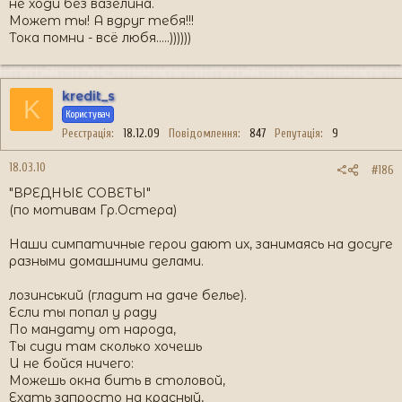
не ходи без вазелина.
Может ты! А вдруг тебя!!!
Тока помни - всё любя.....))))))
kredit_s
K
Користувач
Реєстрація
18.12.09
Повідомлення
847
Репутація
9
18.03.10
#186
"ВРЕДНЫЕ СОВЕТЫ"
(по мотивам Гр.Остера)
Наши симпатичные герои дают их, занимаясь на досуге
разными домашними делами.
лозинський (гладит на даче белье).
Если ты попал у раду
По мандату от народа,
Ты сиди там сколько хочешь
И не бойся ничего:
Можешь окна бить в столовой,
Ехать запросто на красный,