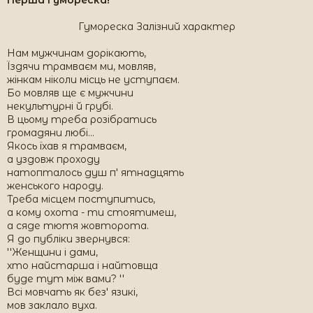
Перша гумореска!
Гумореска Залізний характер​
Нам мужчинам дорікають,
Їздячи трамваєм ми, мовляв,
жінкам ніколи місць не уступаєм.
Бо мовляв ще є мужчини
некультурні й грубі.
В цьому треба розібратись
громадяни любі...
Якось їхав я трамваєм,
а уздовж проходу
натопталось душ п' ятнадцять
женського народу.
Треба місцем поступитись,
а кому охота - ти стоятимеш,
а сяде тютя жовторота.
Я до публіки звернувся:
''Женщини і дами,
хто найстарша і найтовща
буде тут між вами? ''
Всі мовчать як без' язикі,
мов заклало вуха.