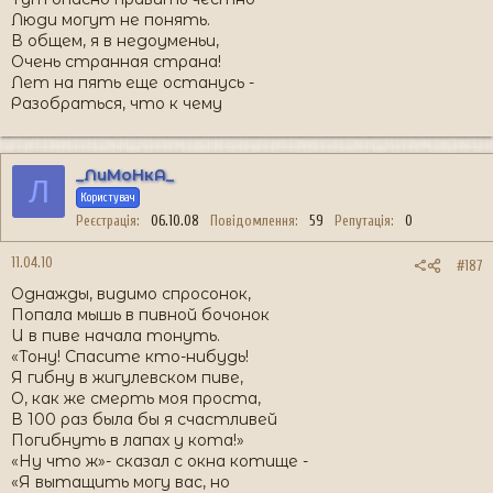
Люди могут не понять.
В общем, я в недоуменьи,
Очень странная страна!
Лет на пять еще останусь -
Разобраться, что к чему
_ЛиМоНкА_
Л
Користувач
Реєстрація
06.10.08
Повідомлення
59
Репутація
0
11.04.10
#187
Однажды, видимо спросонок,
Попала мышь в пивной бочонок
И в пиве начала тонуть.
«Тону! Спасите кто-нибудь!
Я гибну в жигулевском пиве,
О, как же смерть моя проста,
В 100 раз была бы я счастливей
Погибнуть в лапах у кота!»
«Ну что ж»- сказал с окна котище -
«Я вытащить могу вас, но