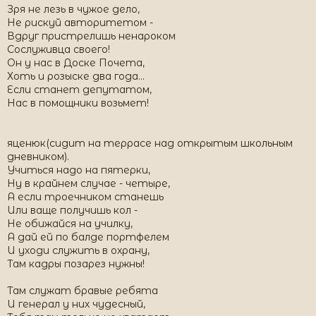
Зря не лезь в чужое дело,
Не рискуй авторитетом -
Вдруг пристрелишь ненароком
Сослуживца своего!
Он у нас в Доске Почета,
Хоть и розыске два года...
Если станет депутатом,
Нас в помощники возьмет!
яценюк(сидит на террасе над открытым школьным
дневником).
Учиться надо на пятерки,
Ну в крайнем случае - четыре,
А если троечником станешь
Или ваще получишь кол -
Не обижайся на училку,
А дай ей по балде портфелем
И уходи служить в охрану,
Там кадры позарез нужны!
Там служат бравые ребята
И генерал у них чудесный,