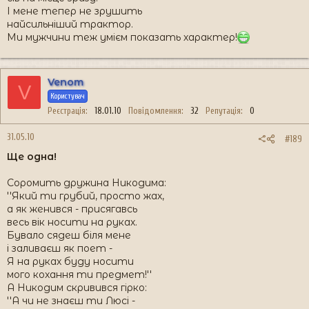
І мене тепер не зрушить
найсильніший трактор.
Ми мужчини теж умієм показать характер!
Venom
V
Користувач
Реєстрація
18.01.10
Повідомлення
32
Репутація
0
31.05.10
#189
Ще одна!
Соромить дружина Никодима:
''Який ти грубий, просто жах,
а як женився - присягавсь
весь вік носити на руках.
Бувало сядеш біля мене
і заливаєш як поет -
Я на руках буду носити
мого кохання ти предмет!''
А Никодим скривився гірко:
''А чи не знаєш ти Люсі -