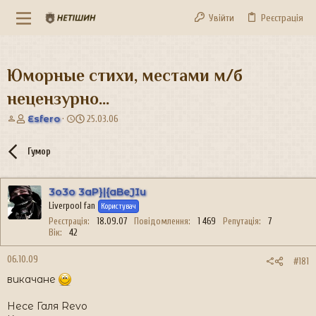
Увійти
Реєстрація
Юморные стихи, местами м/б
нецензурно...
А
Д
Esfero
25.03.06
в
а
т
т
Гумор
о
а
р
с
т
т
3o3o 3aP}|{aBeJIu
е
в
Liverpool fan
м
о
Користувач
и
р
Реєстрація
18.09.07
Повідомлення
1 469
Репутація
7
е
Вік
42
н
н
06.10.09
#181
я
викачане
Несе Галя Revo