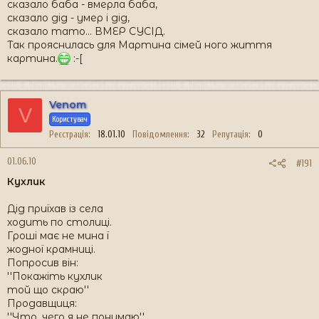
сказало баба - вмерла баба,
сказало дід - умер і дід,
сказало тато... ВМЕР СУСІД.
Так прояснилась для Мартина сімей ного життя
картина.
:-[
Venom
V
Користувач
Реєстрація
18.01.10
Повідомлення
32
Репутація
0
01.06.10
#191
Кухлик
Дід приїхав із села
ходить по столиці.
Гроші має не мина ї
жодної крамниці.
Попросив він:
''Покажіть кухлик
той що скраю''
Продавщиця:
''Что, чего я не понимаю''