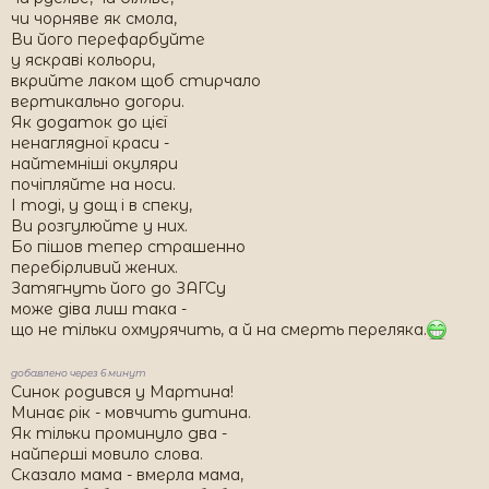
чи чорняве як смола,
Ви його перефарбуйте
у яскраві кольори,
вкрийте лаком щоб стирчало
вертикально догори.
Як додаток до цієї
ненаглядної краси -
найтемніші окуляри
почіпляйте на носи.
І тоді, у дощ і в спеку,
Ви розгулюйте у них.
Бо пішов тепер страшенно
перебірливий жених.
Затягнуть його до ЗАГСу
може діва лиш така -
що не тільки охмурячить, а й на смерть переляка.
добавлено через 6 минут
Синок родився у Мартина!
Минає рік - мовчить дитина.
Як тільки проминуло два -
найперші мовило слова.
Сказало мама - вмерла мама,