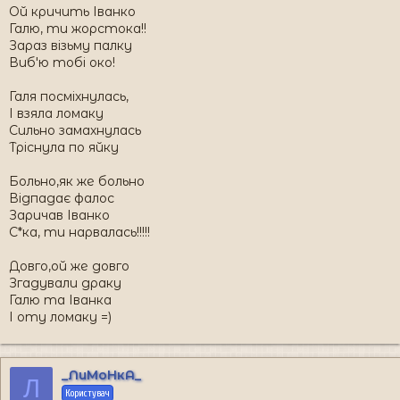
Ой кричить Іванко
Галю, ти жорстока!!
Зараз візьму палку
Виб'ю тобі око!
Галя посміхнулась,
І взяла ломаку
Сильно замахнулась
Тріснула по яйку
Больно,як же больно
Відпадає фалос
Заричав Іванко
С*ка, ти нарвалась!!!!!
Довго,ой же довго
Згадували драку
Галю та Іванка
І оту ломаку =)
_ЛиМоНкА_
Л
Користувач