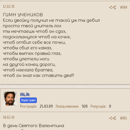
12.02.10
#184
ГИМН УЧЕНИКОВ
Если двойку получил не такой уж ты дебил
просто твой учитель лох
ты мечтаешь чтоб он сдох,
подскользнулся чтоб на кочке,
чтоб отбил себе все почки,
чтобы сбил его камаз,
чтобы вытек правый глаз,
чтобы улетели ноги
на другой конец дороги,
чтоб наехала братва,
чтоб он знал как ставить два!!!
ALik
Користувач
Реєстрація
25.03.09
Повідомлення
920
Репутація
0
14.02.10
#185
В день Святого Валентина