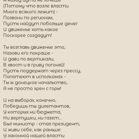
А назад идти не хочешь
(Потому что возле власти
Много всякого лежит) -
Позвони по регионам,
Пусть найдут побольше денег
И движенье хоть какое
Поскорее создадут!
Ты возглавь движенье это,
Назови его покраше -
И дави по вертикали,
В хвост и в гриву погоняй!
Пусть поддержат через прессу,
Попотеют в исполкомах -
Ты ж донецкое начальство,
А не просто хрен с горы!
И на выборах, конечно,
Победишь ты дилетантов,
У которых ни бюджета,
Ни вертушки, ни газет...
Был министр - стал президент,
И живи себе, как раньше:
У законной нашей власти