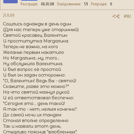
Реєстрація
06.10.08
Повідомлення
59
Репутація
0
21.11.09
#182
Сошлись однажды в день один
(Для нас теперь уже старинный)
Святой красавец Валентин
И проститутка Магдалина.
Теперь не важно, на кого
Желанье первым накатило
Но Магдалина...ну, того...
Ну обслужила Валентина.
И был вопрос её простой
И был он задан осторожно:
"О, Валентин! Ведь Вы - святой!
Скажите, разве это можно?"
На что святой махнул рукой
И ей ответствовал беспечно:
"Сегодня это... день такой!
А так-то - нет, нельзя конечно".
До самой ночи их тандем
Стонал вполне определенно
Так и назвали этот день,
Стыдливо пояснив "влюбленных".