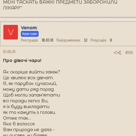
МЕНІ ТАСКАТЬ ВАЖКІ ПРЕДМЕТИ ЗАБОРОНИЛИ
ЛІКАРІ!''
Venom
V
Користувач
Реєстрація
18.01.10
Повідомлення
32
Репутація
0
01.06.10
#190
Про дівочі чари!
Як скоріше вийти заміж?
Це хвилює всіх дівчат.
Я, як парубок сучасний,
можу дати ряд порад.
Щоб могли запам'ятати
всі поради легко Ви,
я їх буду викладати
як то кажуть з голови.
Отже так...
Яке б волосся
Вам природа не дала -
чи русяве, чи біляве,