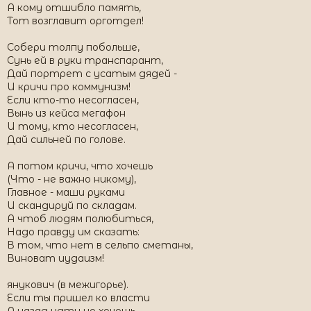
А кому отшибло память,
Тот возглавит орготдел!
Собери толпу побольше,
Сунь ей в руки транспарант,
Дай портрет с усатым дядей -
И кричи про коммунизм!
Если кто-то несогласен,
Вынь из кейса мегафон
И тому, кто несогласен,
Дай сильней по голове.
А потом кричи, что хочешь
(Что - не важно никому),
Главное - маши руками
И скандируй по складам.
А чтоб людям полюбиться,
Надо правду им сказать:
В том, что нет в сельпо сметаны,
Виноват иудаизм!
янукович (в межигорье).
Если ты пришел ко власти