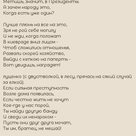
Метишь, значит, в Президенты.
А зачем народу это,
Когда есть уже один?
Лучше плюнь на все на это,
Зря не рой себе могилу
И не жди, когда положат
В киевраде вниз лицом -
Чтоб сложились отношенья,
Развали скорей хозяйство,
Выйди с кепкою на паперть -
Вот увидишь, наградят!
луценко (с двустволкой, в лесу, прячась на сякий случай
за елкой).
Если сильная преступность
Возле дома появилась,
Если честно жить не хочут
Кое-где у нас порой,
Ты найди другую банду
И сведи их ненароком -
Пусть они друг друга мочат,
Ты им, братец, не мешай!