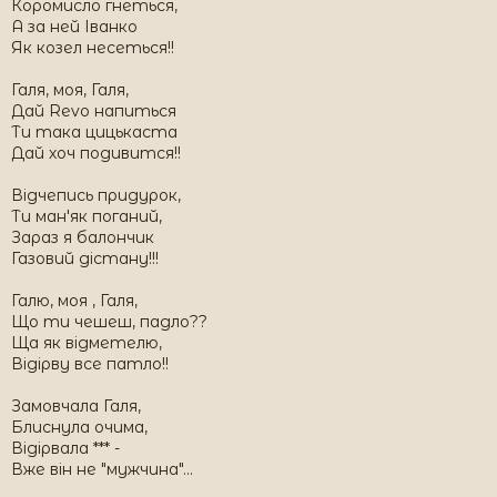
Коромисло гнеться,
А за ней Іванко
Як козел несеться!!
Галя, моя, Галя,
Дай Revo напиться
Ти така цицькаста
Дай хоч подивится!!
Відчепись придурок,
Ти ман'як поганий,
Зараз я балончик
Газовий дістану!!!
Галю, моя , Галя,
Що ти чешеш, падло??
Ща як відметелю,
Відірву все патло!!
Замовчала Галя,
Блиснула очима,
Відірвала *** -
Вже він не "мужчина"...