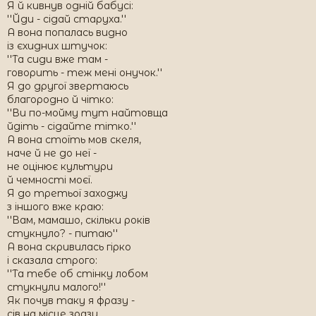
Я й кивнув одній бабусі:
''Йди - сідай старуха.''
А вона попалась видно
із єхидних штучок:
''Та сиди вже там -
говорить - теж мені онучок.''
Я до другої звертаюсь
благородно й чітко:
''Ви по-мойму тут найтовща
йдіть - сідайте тітко.''
А вона стоїть мов скеля,
наче й не до неї -
не оцінює культури
й чемності моєї.
Я до третьої заходжу
з іншого вже краю:
''Вам, мамашо, скільки років
стукнуло? - питаю''
А вона скривилась гірко
і сказала строго:
''Та тебе об стінку лобом
стукнули малого!''
Як почув таку я фразу -
сів на місце зразу.