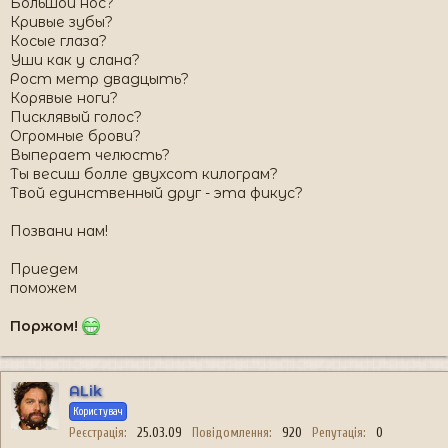
Большой нос?
Кривые зубы?
Косые глаза?
Уши как у слана?
Рост метр двадцыть?
Корявые ноги?
Писклявый голос?
Огромные брови?
Выперает челюсть?
Ты весиш болле двухсот килограм?
Твой единственный друг - эта фикус?
Позвани нам!
Приедем
поможем
Поржом!
ALik
Користувач
Реєстрація
25.03.09
Повідомлення
920
Репутація
0