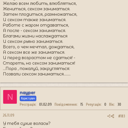
Желаю всем любить, влюбляться,
Жениться, сексом заниматься.
Затем плодиться, размножаться,
И сексом также заниматься.
Работе с жаром отдаваться,
А после - сексом заниматься.
Благами жизни наслаждаться
И сексом рьяно заниматься.
Всего, о чем мечтал, дождаться,
А сексом все же заниматься.
И перед возрастом не сдаться! -
Стареть, но сексом заниматься!
...Пора , пожалуй, закругляться:
Позвали сексом заниматься........
nayper
N
Користувач
Реєстрація
01.02.09
Повідомлення
15
Репутація
0
Вік
30
26.11.09
#183
У тебя сухие воласы?