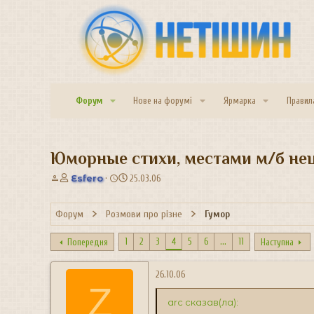
Форум
Нове на форумі
Ярмарка
Правил
Юморные стихи, местами м/б неце
А
Д
Esfero
25.03.06
в
а
т
т
Форум
Розмови про різне
Гумор
о
а
р
с
т
т
1
2
3
4
5
6
...
11
Попередня
Наступна
е
в
м
о
26.10.06
и
р
Z
е
arc сказав(ла):
н