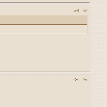
#68
#69