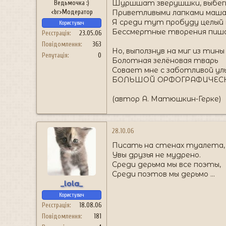
Шуршшат зверушшки, выбегн
Ведьмочка :)
<br>Модератор
Приветливыми лапками маша
Я среди тут пробуду целый 
Користувач
Бессмертные творения пиша
Реєстрація
23.05.06
Повідомлення
363
Но, выползнув на миг из тины
Репутація
0
Болотная зелёновая тварь
Совает мне с заботливой ул
БОЛЬШОЙ ОРФОГРАФИЧЕСК
(автор А. Матюшкин-Герке)
28.10.06
Писать на стенах туалета,
Увы друзья не мудрено.
Среди дерьма мы все поэты,
Среди поэтов мы дерьмо ...
_lola_
Користувач
Реєстрація
18.08.06
Повідомлення
181