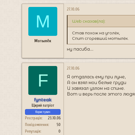
27.10.06
М
Web сказав(ла):
Став похож на уголёк,
Спит сгоревший мотылёк.
Мотылёк
ну пасиба....
27.10.06
F
Я отдалась ему при луне,
А он взял мои белые груди
И завязал узлом на спине.
Вот и верь после этого людя
fynteak
Щирий патріот
Користувач
Реєстрація
23.10.06
Повідомлення
50
Репутація
0