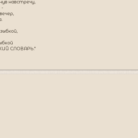
ув навстречу,
 -
вечер,
.
 зыбкой,
ыбкой
ИЙ СЛОВАРЬ."