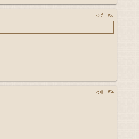
#63
#64