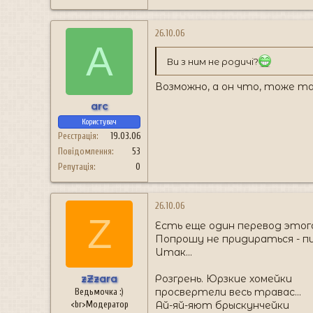
26.10.06
A
Ви з ним не родичі?
Возможно, а он что, тоже т
arc
Користувач
Реєстрація
19.03.06
Повідомлення
53
Репутація
0
26.10.06
Z
Есть еще один перевод этого
Попрошу не придираться - пи
Итак...
zZzara
Розгрень. Юрзкие хомейки
просвертели весь травас...
Ведьмочка :)
<br>Модератор
Ай-яй-яют брыскунчейки