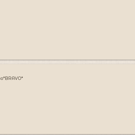
аво*BRAVO*