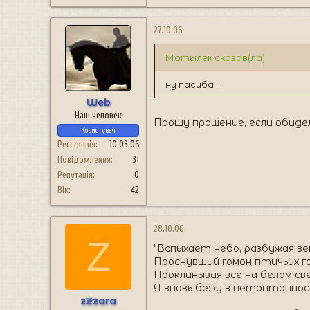
27.10.06
Мотылёк сказав(ла):
ну пасиба....
Web
Наш человек
Прошу прощение, если обидел.
Користувач
Реєстрація
10.03.06
Повідомлення
31
Репутація
0
Вік
42
28.10.06
Z
"Вспыхает небо, разбужая в
Проснувший гомон птичьих го
Проклинывая все на белом св
Я вновь бежу в нетоптаннос
zZzara