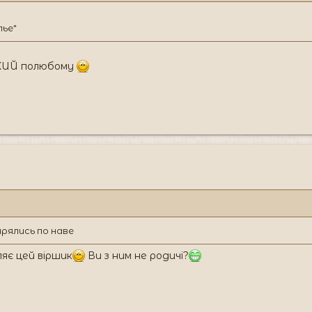
лье"
СКИЙ полюбому
ырялись по наве
яє цей віршик
Ви з ним не родичі?