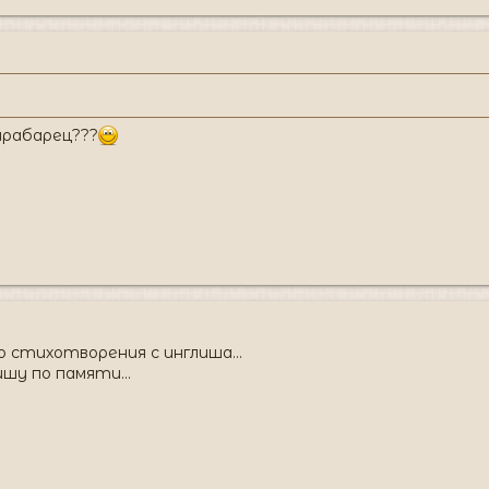
арабарец???
 стихотворения с инглиша...
шу по памяти...