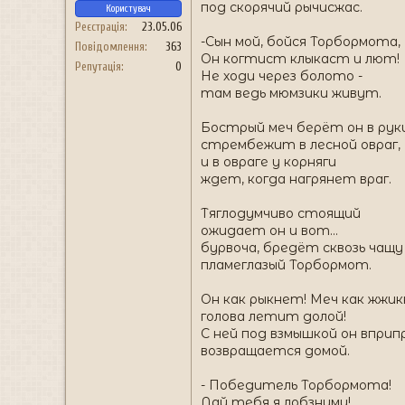
под скорячий рычисжас.
Користувач
Реєстрація
23.05.06
-Сын мой, бойся Торбормота,
Повідомлення
363
Он когтист клыкаст и лют!
Репутація
0
Не ходи через болото -
там ведь мюмзики живут.
Бострый меч берёт он в руки
стрембежит в лесной овраг,
и в овраге у корняги
ждет, когда нагрянет враг.
Тяглодумчиво стоящий
ожидает он и вот...
бурвоча, бредёт сквозь чащу
пламеглазый Торбормот.
Он как рыкнет! Меч как жжик
голова летит долой!
С ней под взмышкой он впри
возвращается домой.
- Победитель Торбормота!
Дай тебя я лобзниму!