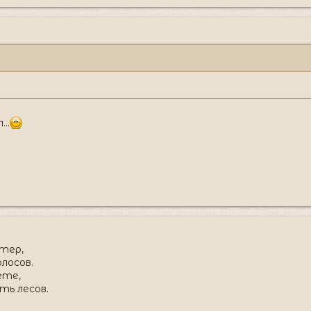
..
етер,
лосов.
ете,
ть лесов.