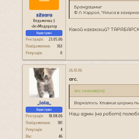
н
я
Брандашмыг
© Л. Кэррол, "Алиса в зазерка
zZzara
Ведьмочка :)
<br>Модератор
Какой казахский? ТАРАБАР
Користувач
Реєстрація
23.05.06
Повідомлення
363
Репутація
0
26.10.06
arc
,
arc сказав(ла):
_lola_
Варкалось. Хливкие шорьки п
Користувач
Наш адмін (на роботі) полюбл
Реєстрація
18.08.06
Повідомлення
181
Репутація
4
Вік
46