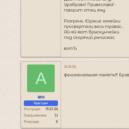
Урабраво! Привеслава! -
говорит отец ему.
Розгрень. Юрзкие хомейки
просвертели весь травас...
Ай-яй-яют брыскунчейки
под скорячий рычисжас.
вотЪ
26.10.06
A
феноменальная память!!! Бр
arc
Користувач
Реєстрація
19.03.06
Повідомлення
53
Репутація
0