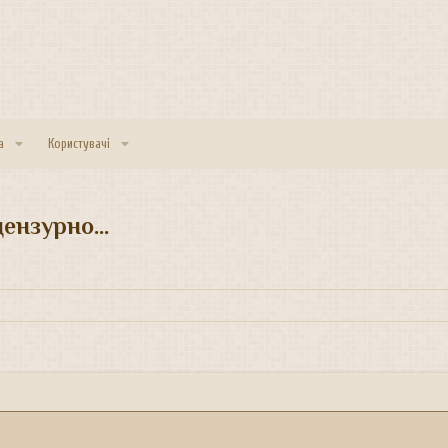
а
Користувачі
нзурно...