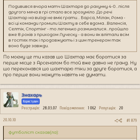
Подивився вчора матч Шахтаря до рахунку 4-0...після
другого мяча в грі стало все зрозуміло. До речі
Шахтар на виїзді не вміє грати... Барса, Мілан, Рома -
всі ці команди громили Шахту в себе вдома...Валенсія,
Селтік, Спортінг - то легенько розминалися...пройшло
вже 8 років з приходом Луческу - а вони як влітали всім
в гостях так і продовжують і з цим тренером так
воно буде завжди.
По моєму це ти казав шо Шахтар має боротися за
перше місце з Арсеналом бо той вже давно не гранд. Ну
шо переконався шо шахтарю тіки за друге боротися, а
про перше вони можуть навіть не думати.
Знахарь
Користувач
Реєстрація
28.03.07
Повідомлення
1 062
Репутація
20
20.10.10
#1 879
футболіст сказав(ла):