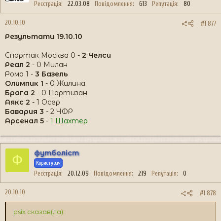
Реєстрація
22.03.08
Повідомлення
613
Репутація
80
20.10.10
#1 877
Результати 19.10.10
Спартак Москва 0 -
2 Челси
Реал 2
- 0 Милан
Рома 1 -
3 Базель
Олимпик 1
- 0 Жилина
Брага 2
- 0 Партизан
Аякс 2
- 1 Осер
Бавария 3
- 2 ЧФР
Арсенал 5
-
1 Шахтер
футболіст
Ф
Користувач
Реєстрація
20.12.09
Повідомлення
219
Репутація
0
20.10.10
#1 878
psix сказав(ла):