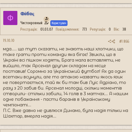
Фόбоς
Ф
Чистокровный
Користувач
Реєстрація
01.03.07
Повідомлення
773
Репутація
0
Вік
38
19.10.10
#1 866
мда...... що тут сказати, не знають наші хлопчики, що
таке грати проти команди яка бігає! Звикли, що в
Україні всі пішком ходять, Брага мала вставляти, не
вийшло, так Арсенал другим складом на місце
поставив! Соромно за Український футбол! Ах да один
всетаки всунули, але то атакою назвати якось язик
не повертається, тай як би там бив Луіс Адріано, то
разу з 20 забив би. Арсенал молодці, скільки моментів
створили- стільки забили, 14 голів в 3 матчах.... А нашим
одне побажання - пасти баранів в Українському
чемпіонаті....
П.С. Вже давно не дивлюся Динамо, була надія тільки на
Шахтар, вмерла надія....