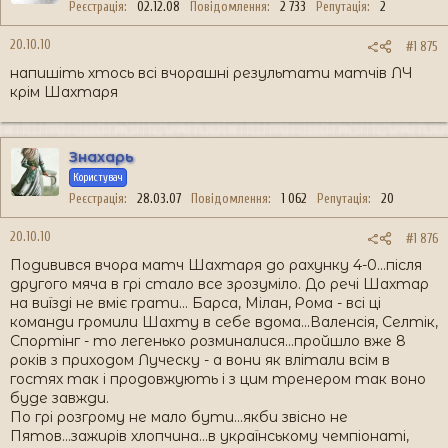
Реєстрація
02.12.08
Повідомлення
2 733
Репутація
2
20.10.10
#1 875
напишіть хтось всі вчорашні результати матчів ЛЧ
крім Шахтаря
Знахарь
Користувач
Реєстрація
28.03.07
Повідомлення
1 062
Репутація
20
20.10.10
#1 876
Подивився вчора матч Шахтаря до рахунку 4-0...після
другого мяча в грі стало все зрозуміло. До речі Шахтар
на виїзді не вміє грати... Барса, Мілан, Рома - всі ці
команди громили Шахту в себе вдома...Валенсія, Селтік,
Спортінг - то легенько розминалися...пройшло вже 8
років з приходом Луческу - а вони як влітали всім в
гостях так і продовжують і з цим тренером так воно
буде завжди.
По грі розгрому не мало бути...якби звісно не
Пятов...зажирів хлопчина...в українському чемпіонаті,