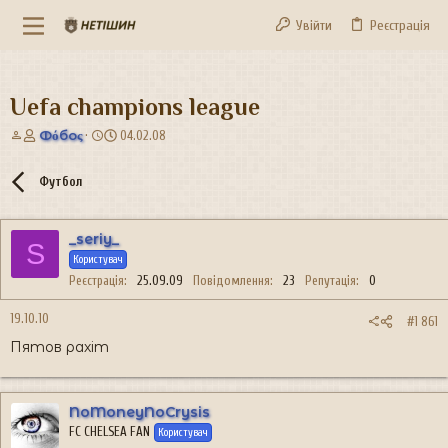
Увійти
Реєстрація
Uefa champions league
А
Д
Фόбоς
04.02.08
в
а
т
т
Футбол
о
а
р
с
т
т
_seriy_
е
в
S
м
о
Користувач
и
р
Реєстрація
25.09.09
Повідомлення
23
Репутація
0
е
н
19.10.10
#1 861
н
Пятов рахіт
я
NoMoneyNoCrysis
FC CHELSEA FAN
Користувач