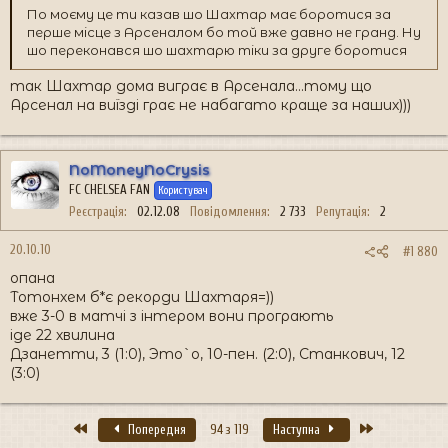
По моєму це ти казав шо Шахтар має боротися за
перше місце з Арсеналом бо той вже давно не гранд. Ну
шо переконався шо шахтарю тіки за друге боротися
так Шахтар дома виграє в Арсенала...тому що
Арсенал на виїзді грає не набагато краще за наших)))
NoMoneyNoCrysis
FC CHELSEA FAN
Користувач
Реєстрація
02.12.08
Повідомлення
2 733
Репутація
2
20.10.10
#1 880
опана
Тотонхем б*є рекорди Шахтаря=))
вже 3-0 в матчі з інтером вони програють
іде 22 хвилина
Дзанетти, 3 (1:0), Это`о, 10-пен. (2:0), Станкович, 12
(3:0)
Перший
Останній
Попередня
94 з 119
Наступна