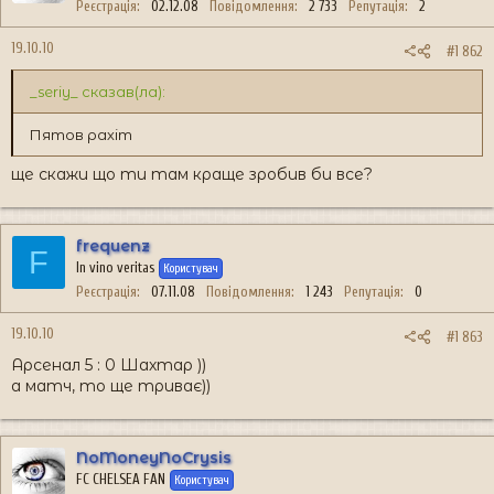
Реєстрація
02.12.08
Повідомлення
2 733
Репутація
2
19.10.10
#1 862
_seriy_ сказав(ла):
Пятов рахіт
ще скажи що ти там краще зробив би все?
frequenz
F
In vino veritas
Користувач
Реєстрація
07.11.08
Повідомлення
1 243
Репутація
0
19.10.10
#1 863
Арсенал 5 : 0 Шахтар ))
а матч, то ще триває))
NoMoneyNoCrysis
FC CHELSEA FAN
Користувач