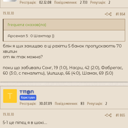
Реєстрація
02.12.08
Повідомлення
2 733
Репутація
2
19.10.10
#1 864
frequenz сказав(ла):
Арсенал 5 : 0 Шахтар ))
блін я цих захищаю а ці рахіти 5 банок пропускають 70
хвилин
от як так можна?
поки що забивали Сонг, 19 (1:0), Насри, 42 (2:0), Фабрегас,
60 (3:0, с пенальти), Уилшир, 66 (4:0), Шамах, 69 (5:0)
T1T@N
T
Користувач
Реєстрація
30.07.09
Повідомлення
83
Репутація
2
19.10.10
#1 865
5-1 це піпєц я в шокі....