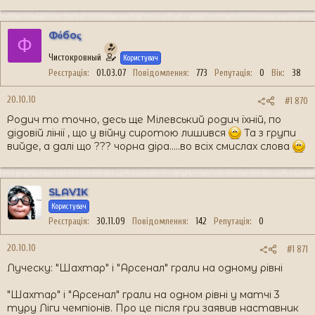
Фόбоς
Ф
Чистокровный
Користувач
Реєстрація
01.03.07
Повідомлення
773
Репутація
0
Вік
38
20.10.10
#1 870
Родич то точно, десь ще Мілевський родич їхній, по
дідовій лінії , що у війну сиротою лишився
Та з групи
вийде, а далі що ??? чорна діра.....во всіх смислах слова
SLAVIK
Користувач
Реєстрація
30.11.09
Повідомлення
142
Репутація
0
20.10.10
#1 871
Луческу: "Шахтар" і "Арсенал" грали на одному рівні
"Шахтар" і "Арсенал" грали на одном рівні у матчі 3
туру Ліги чемпіонів. Про це після гри заявив наставник