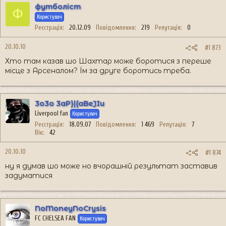
футболіст
Ф
Користувач
Реєстрація
20.12.09
Повідомлення
219
Репутація
0
20.10.10
#1 873
Хто там казав шо Шахтар може боротися з переше
місце з Арсеналом? Їм за друге боротись треба.
3o3o 3aP}|{aBeJIu
Liverpool fan
Користувач
Реєстрація
18.09.07
Повідомлення
1 469
Репутація
7
Вік
42
20.10.10
#1 874
ну я думав шо може но вчорашній результат заставив
задуматися
NoMoneyNoCrysis
FC CHELSEA FAN
Користувач