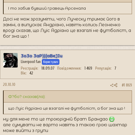
І то забив бувший гравець Арсенала
Досі не мож зрозуміти, чого Луческу тримає його в
заміні, а випускає Андріано, навіть колись Леоненко
вроді сказав, що Луіс Адріано це взагалі не футболіст, а
бог зна що !
3o3o 3aP}|{aBeJIu
Liverpool fan
Користувач
Реєстрація
18.09.07
Повідомлення
1 469
Репутація
7
Вік
42
20.10.10
#1 869
Ф?бо? сказав(ла):
що Луіс Адріано це взагалі не футболіст, а бог зна що !
ну для мене то це троюрідній брат Брандао
але сумувати не варто навіть з такою грою шахтар
може вийти з групи