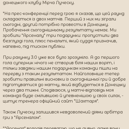
донецького клубу Мірча Луческу.
"На прес-конференції перед грою я сказав, що цей раунд
складається із двох матчів. Перший з них ми зіграли
сьогодні, другий потрібно провести в Донецьку.
Пробачення сьогоднішньому результату немає. Ми
зробили "Арсеналу" три подарунки: пропустили два
безглузді гола, плюс пенальті, який суддя призначив,
напевно, під тиском публіки.
При рахунку 3:0 уже все було зрозуміло. А до першого
гола суперник нічого не створив біля наших воріт, і
тільки завдяки нашим подарункам команди пішли на
перерву з таким результатом. Найголовніше тепер
зробити правильні висновки із сьогоднішньої гри й добре
підготуватися до матчу, який відбудеться в Донецьку
через два тижні. Сподіваюся, у матчі-відповідь моя
команда буде сміливішою й упевненішою у своїх силах, -
цитує тренера офіційний сайт "Шахтаря".
Також Луческу залишився невдоволений діями арбітра
гри з "Арсеналом".
""Арсенал" володів перевагою, що не дивно, адже вони