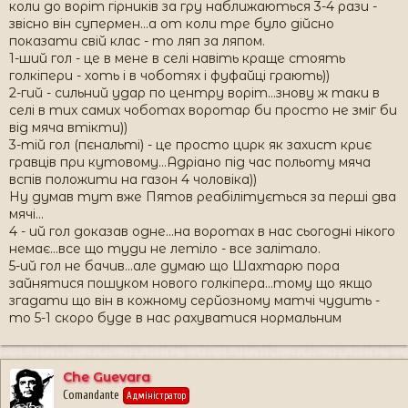
коли до воріт гірників за гру наближаються 3-4 рази -
звісно він супермен...а от коли тре було дійсно
показати свій клас - то ляп за ляпом.
1-ший гол - це в мене в селі навіть краще стоять
голкіпери - хоть і в чоботях і фуфайці грають))
2-гий - сильний удар по центру воріт...знову ж таки в
селі в тих самих чоботах воротар би просто не зміг би
від мяча втікти))
3-тій гол (пєнальті) - це просто цирк як захист криє
гравців при кутовому...Адріано під час польоту мяча
вспів положити на газон 4 чоловіка))
Ну думав тут вже Пятов реабілітується за перші два
мячі...
4 - ий гол доказав одне...на воротах в нас сьогодні нікого
немає...все що туди не летіло - все залітало.
5-ий гол не бачив...але думаю що Шахтарю пора
зайнятися пошуком нового голкіпера...тому що якщо
згадати що він в кожному серйозному матчі чудить -
то 5-1 скоро буде в нас рахуватися нормальним
Che Guevara
Comandante
Адміністратор