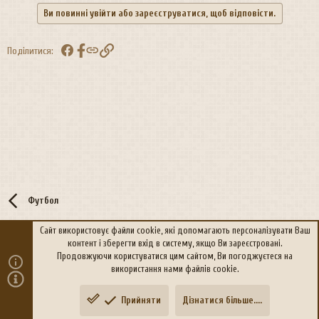
Ви повинні увійти або зареєструватися, щоб відповісти.
Facebook
Посилання
Поділитися:
Футбол
Сайт використовує файли cookie, які допомагають персоналізувати Ваш
контент і зберегти вхід в систему, якщо Ви зареєстровані.
R
Політика конфіденційності
Дoпoмoга
Продовжуючи користуватися цим сайтом, Ви погоджуєтеся на
S
використання нами файлів cookie.
S
®
Community platform by XenForo
© 2010-2026 XenForo Ltd.
Прийняти
Дізнатися більше....
Переклад:
xen-foro.com.ua
Зверху
Знизу