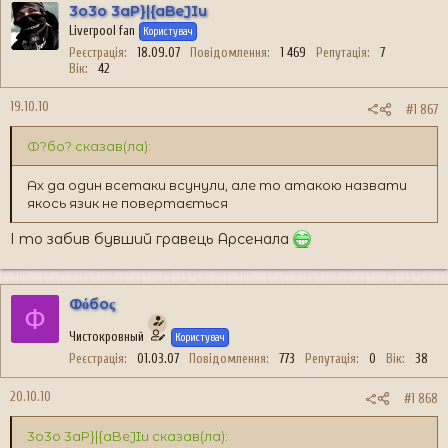
3o3o 3aP}|{aBeJIu
Liverpool fan
Користувач
Реєстрація
18.09.07
Повідомлення
1 469
Репутація
7
Вік
42
19.10.10
#1 867
Ф?бо? сказав(ла):
Ах да один всетаки всунули, але то атакою назвати
якось язик не повертається
І то забив бувший гравець Арсенала
Фόбоς
Ф
Чистокровный
Користувач
Реєстрація
01.03.07
Повідомлення
773
Репутація
0
Вік
38
20.10.10
#1 868
3o3o 3aP}|{aBeJIu сказав(ла):