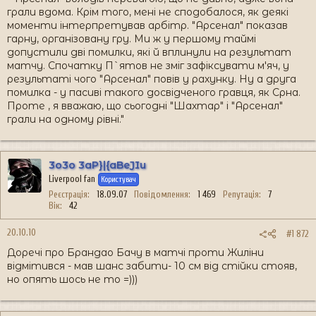
грали вдома. Крім того, мені не сподобалося, як деякі
моменти інтерпретував арбітр. "Арсенал" показав
гарну, організовану гру. Ми ж у першому таймі
допустили дві помилки, які й вплинули на результат
матчу. Спочатку П`ятов не зміг зафіксувати м'яч, у
результаті чого "Арсенал" повів у рахунку. Ну а друга
помилка - у пасиві такого досвідченого гравця, як Срна.
Проте , я вважаю, що сьогодні "Шахтар" і "Арсенал"
грали на одному рівні."
3o3o 3aP}|{aBeJIu
Liverpool fan
Користувач
Реєстрація
18.09.07
Повідомлення
1 469
Репутація
7
Вік
42
20.10.10
#1 872
Доречі про Брандао Бачу в матчі проти Жиліни
відмітився - мав шанс забити- 10 см від стійки стояв,
но опять шось не то =)))