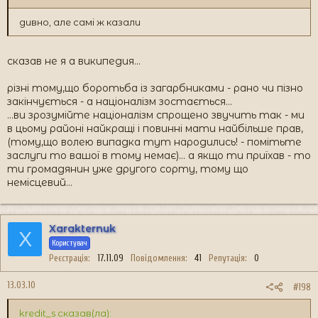
дивно, але самі ж казали
сказав не я а википедия...
різні тому,що боротьба із загарбниками - рано чи пізно
закінчується - а націоналізм зостається...
...ви зрозумійте націоналізм спрощено звучить так - ми
в цьому районі найкращі і повинні мати найбільше прав,
(тому,що волею випадка тут народились! - помітьте
заслуги то вашої в тому немає)... а якщо ти приїхав - то
ти громадянин уже другого сорту, тому що
немісцевий...
Xarakternuk
X
Користувач
Реєстрація
17.11.09
Повідомлення
41
Репутація
0
13.03.10
#198
kredit_s сказав(ла):