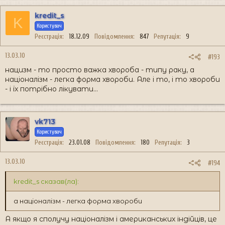
kredit_s
K
Користувач
Реєстрація
18.12.09
Повідомлення
847
Репутація
9
13.03.10
#193
нацизм - то просто важка хвороба - типу раку, а
націоналізм - легка форма хвороби. Але і то, і то хвороби
- і їх потрібно лікувати...
vk713
Користувач
Реєстрація
23.01.08
Повідомлення
180
Репутація
3
13.03.10
#194
kredit_s сказав(ла):
а націоналізм - легка форма хвороби
А якщо я сполучу націоналізм і американських індійців, це