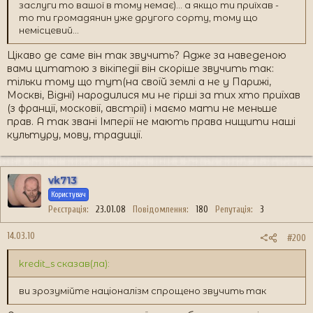
заслуги то вашої в тому немає)... а якщо ти приїхав -
то ти громадянин уже другого сорту, тому що
немісцевий...
Цікаво де саме він так звучить? Адже за наведеною
вами цитатою з вікіпедії він скоріше звучить так:
тільки тому що тут(на своїй землі а не у Парижі,
Москві, Відні) народилися ми не гірші за тих хто приїхав
(з франції, московії, австрії) і маємо мати не меньше
прав. А так звані Імперії не мають права нищити наші
культуру, мову, традиції.
vk713
Користувач
Реєстрація
23.01.08
Повідомлення
180
Репутація
3
14.03.10
#200
kredit_s сказав(ла):
ви зрозумійте націоналізм спрощено звучить так