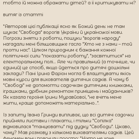
тобто їй можна ображати дітей? а її критикувати ні?
витяг із статті
"Авторові цієї публікації ясно як Божий день: не там
шукає "Свобода" ворогів України й української мови.
Погрози зняти з роботи, пошуки "ворогів народу"
нагадали мені більшовицьке гасло "Хто не з нами – той
проти нас". Цілком природним є бажання кожної
політичної сили "показати роботу", "засвітитися" на
електоральному полі... Але чи правильний (а точніше, чи
єдиний) це спосіб, якщо йдеться про дитячі дошкільні
заклади? Пані Ірина Фаріон могла б влаштувати якісь
мовні курси для вихователів дитячих садків. А чому б
"Свободі" не допомогти садочкам дитячими книжками,
іграшками, дрібним ремонтом приміщень і майданчиків?
Як казала героїня Ірини Муравйової, "не вчіть мене
жити, краще допоможіть матеріально...".
Із запиту Івана Гринди випливає, що всі дитячі садочки
прийняли листівки і плакати, і тільки "Сопілка"
відмовилася "танцювати" під дудку "Свободи". Цікаво,
чому? Мав розмову з кількома вихователями садків. Цей
феномен вони пояснили просто: "Ніхто не хоче