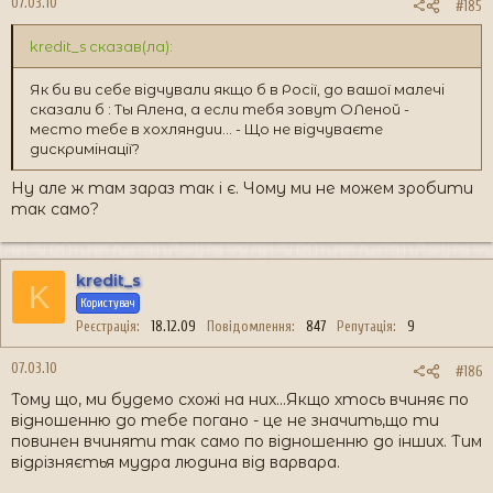
07.03.10
#185
kredit_s сказав(ла):
Як би ви себе відчували якщо б в Росії, до вашої малечі
сказали б : Ты Алена, а если тебя зовут ОЛеной -
место тебе в хохляндии... - Що не відчуваєте
дискримінації?
Ну але ж там зараз так і є. Чому ми не можем зробити
так само?
kredit_s
K
Користувач
Реєстрація
18.12.09
Повідомлення
847
Репутація
9
07.03.10
#186
Тому що, ми будемо схожі на них...Якщо хтось вчиняє по
відношенню до тебе погано - це не значить,що ти
повинен вчиняти так само по відношенню до інших. Тим
відрізняєтья мудра людина від варвара.