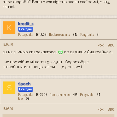
теж хвороба? Вони теж відстоювали свої землі, мову,
звичаї.
kredit_s
K
Користувач
Реєстрація
18.12.09
Повідомлення
847
Репутація
9
13.03.10
#195
ви не зі мною сперечаєтесь
а з великим Енштейном...
і не потрібно мішати до купи - боротьбу із
загарбниками і націоналізм...- це різні речі..
Spoch
S
Користувач
Реєстрація
18.03.06
Повідомлення
475
Репутація
54
Вік
49
13.03.10
#196