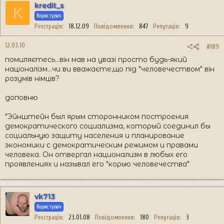
kredit_s
K
Користувач
Реєстрація
18.12.09
Повідомлення
847
Репутація
9
12.03.10
#189
помиляєтесь...він мав на увазі просто будь-який
націоналізм...чи ви вважаєте,що під "человечеством" він
розумів німців?
доповню
"Эйнштейн был ярым сторонником построения
демократического социализма, который соединил бы
социальную защиту населения и планирование
экономики с демократическим режимом и правами
человека. Он отвергал национализм в любых его
проявлениях и называл его "корью человечества"
vk713
Користувач
Реєстрація
23.01.08
Повідомлення
180
Репутація
3