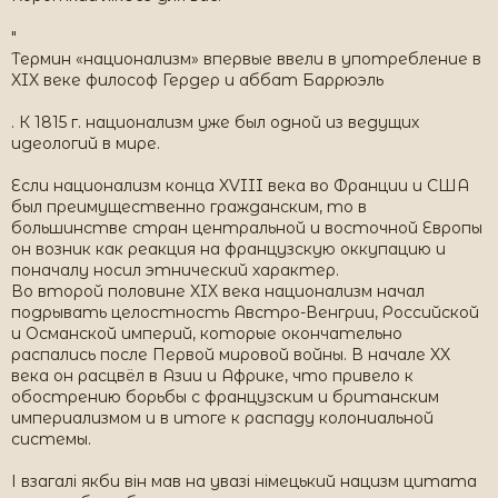
"
Термин «национализм» впервые ввели в употребление в
XIX веке философ Гердер и аббат Баррюэль
. К 1815 г. национализм уже был одной из ведущих
идеологий в мире.
Если национализм конца XVIII века во Франции и США
был преимущественно гражданским, то в
большинстве стран центральной и восточной Европы
он возник как реакция на французскую оккупацию и
поначалу носил этнический характер.
Во второй половине XIX века национализм начал
подрывать целостность Австро-Венгрии, Российской
и Османской империй, которые окончательно
распались после Первой мировой войны. В начале XX
века он расцвёл в Азии и Африке, что привело к
обострению борьбы с французским и британским
империализмом и в итоге к распаду колониальной
системы.
І взагалі якби він мав на увазі німецький нацизм цитата