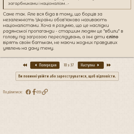
загарбниками і націоналізм...-
Саме так. Але вся біда в тому, що борців за
незалежність України обов'язково називають
націоналістами. Хоча я розумію, що це наслідки
радянської пропаганди - старшим людям це "вбили" в
голову під загрозою переслідувань, а їхні діти
сліпо
вірять своїм батькам, не маючи жодних правдивих
уявлень на дану тему.
Перший
Останній
Попередня
10 з 37
Наступна
Ви повинні увійти або зареєструватися, щоб відповісти.
Facebook
Посилання
Поділитися: