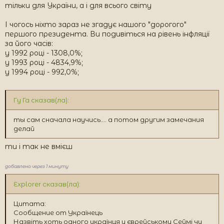
тільки для України, а і для всього світу
І чогось ніхто зараз не згадує нашого "дорогого"
першого президента. Ви подивіться на рівень інфляції
за його часів:
у 1992 році - 1308,0%;
у 1993 році - 4834,9%;
у 1994 році - 992,0%;
Гу Га сказав(ла):
ты сам сначала научись.... а потом другим замечания
делай
ти і так не вмієш
добавлено через 1 минуту
Explorer сказав(ла):
Цитата:
Сообщение от Українець
Назвіть хоть одного українця у єврейському Сеймі чи