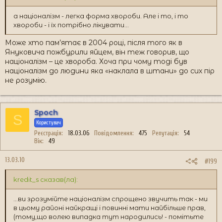
а націоналізм - легка форма хвороби. Але і то, і то
хвороби - і їх потрібно лікувати...
Може хто пам’ятає в 2004 році, після того як в
Януковича пожбурили яйцем, він теж говорив, що
націоналізм – це хвороба. Хоча при чому тоді був
націоналізм до людини яка «наклала в штани» до сих пір
не розумію.
Spoch
S
Користувач
Реєстрація
18.03.06
Повідомлення
475
Репутація
54
Вік
49
13.03.10
#199
kredit_s сказав(ла):
...ви зрозумійте націоналізм спрощено звучить так - ми
в цьому районі найкращі і повинні мати найбільше прав,
(тому,що волею випадка тут народились! - помітьте