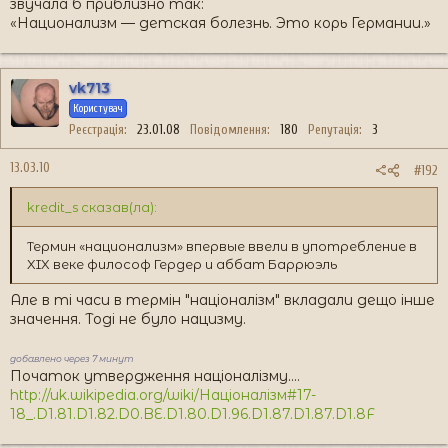
звучала б приблизно так:
«Национализм — детская болезнь. Это корь Германии.»
vk713
Користувач
Реєстрація
23.01.08
Повідомлення
180
Репутація
3
13.03.10
#192
kredit_s сказав(ла):
Термин «национализм» впервые ввели в употребление в
XIX веке философ Гердер и аббат Баррюэль
Але в ті часи в термін "націоналізм" вкладали дещо інше
значення. Тоді не було нацизму.
добавлено через 7 минут
Початок утвердження націоналізму....
http://uk.wikipedia.org/wiki/Націоналізм#17-
18_.D1.81.D1.82.D0.BE.D1.80.D1.96.D1.87.D1.87.D1.8F