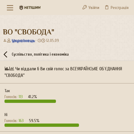
Увійти
Реєстрація
ВО "СВОБОДА"
А
Д
Українець
12.05.09
в
а
т
т
Суспільство, політика і економіка
о
а
р
с
т
т
Чи віддали б Ви свій голос за ВСЕУКРАЇНСЬКЕ ОБ`ЄДНАННЯ
е
в
"СВОБОДА"
м
о
и
р
е
Так
н
Голосів:
113
41.2%
н
я
Ні
Голосів:
163
59.5%