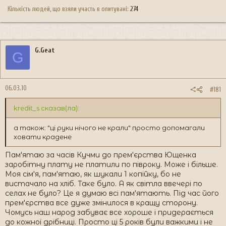
Кількість людей, що взяли участь в опитувані
274
G.Geat
G
06.03.10
#181
kredit_s сказав(ла):
а також: "ці руки нічого не крали" просто допомагали
ховати крадене
Пам'ятаю за часів Кучми до прем'єрства Ющенка
заробітну плату не платили по півроку. Може і більше.
Моя сім'я, пам'ятаю, як шукали 1 копійку, бо не
вистачало на хліб. Таке було. А як світла ввечері по
селах не було? Це я думаю всі пам'ятають. Під час його
прем'єрства все дуже змінилося в кращу сторону.
Чомусь наш народ забуває все хороше і придерається
до кожної дрібниці. Просто ці 5 років були важкими і не