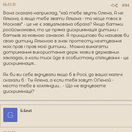
06.03.10
#184
Вона сказала наприклад, "хай тебе звуть Олена, А не
Альона, а якщо тебе звати Альона - то місце твоє в
Московії" - це не є завуальована образа? Якщо батьки
російськомовні, то це пряма дискримінація дитини і
батьків за мовною ознакою. Я принципово би називав би
свою дитину Альоною в знак протесту нехтування
моїх прав і прав моєї дитини... Можна вимагати
дотримання використання держ. мови в державних
закладах, а коли тиск йде в особистому спілкуванні - це
дискримінація...
Як би ви себе відчували якщо б в Росії, до вашої малечі
сказали б : Ты Алена, а если тебя зовут ОЛеной -
место тебе в хохляндии... - Що не відчуваєте
дискримінації?
G.Geat
G