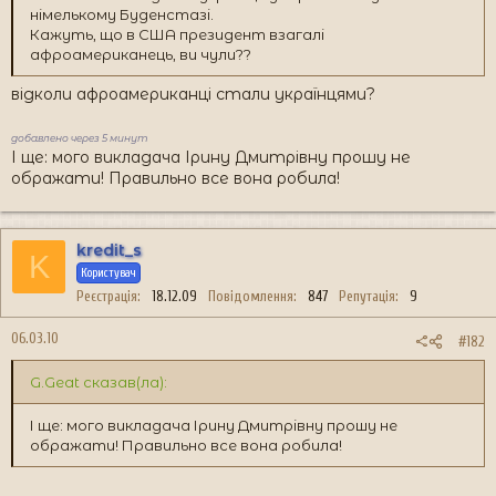
німелькому Буденстазі.
Кажуть, що в США президент взагалі
афроамериканець, ви чули??
відколи афроамериканці стали українцями?
добавлено через 5 минут
І ще: мого викладача Ірину Дмитрівну прошу не
ображати! Правильно все вона робила!
kredit_s
K
Користувач
Реєстрація
18.12.09
Повідомлення
847
Репутація
9
06.03.10
#182
G.Geat сказав(ла):
І ще: мого викладача Ірину Дмитрівну прошу не
ображати! Правильно все вона робила!