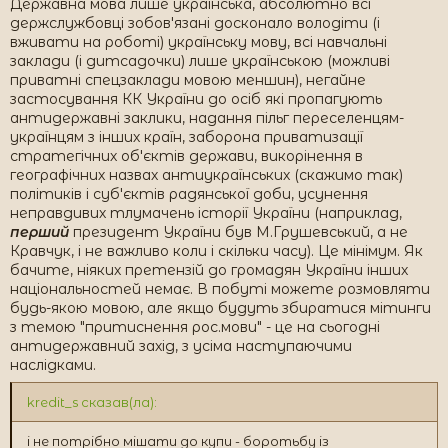
Державна мова лише українська, абсолютно всі
держслужбовці зобов'язані досконало володіти (і
вживати на роботі) українську мову, всі навчальні
заклади (і дитсадочки) лише українською (можливі
приватні спецзаклади мовою меншин), негайне
застосування КК України до осіб які пропагують
антидержавні заклики, надання пільг переселенцям-
українцям з інших країн, заборона приватизації
стратегічних об'єктів держави, викорінення в
географічних назвах антиукраїнських (скажимо так)
політиків і суб'єктів радянської доби, усунення
неправдивих тлумачень історії України (наприклад,
перший
президент України був М.Грушевський, а не
Кравчук, і не важливо коли і скільки часу). Це мінімум. Як
бачите, ніяких претензій до громадян України інших
національностей немає. В побуті можете розмовляти
будь-якою мовою, але якщо будуть збиратися мітинги
з темою "притиснення рос.мови" - це на сьогодні
антидержавний захід, з усіма наступаючими
наслідками.
kredit_s сказав(ла):
і не потрібно мішати до купи - боротьбу із