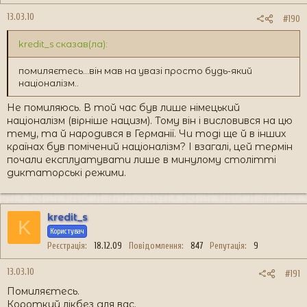
13.03.10
#190
kredit_s сказав(ла):
помиляєтесь...він мав на увазі просто будь-який
націоналізм..
Не помиляюсь. В той час був лише німецький
націоналізм (вірніше нацизм). Тому він і висловився на цю
тему, та й народився в Германії. Чи тоді ще й в інших
країнах був помічений націоналізм? І взагалі, цей термін
почали експлуатувати лише в минулому столітті
диктаторські режими.
kredit_s
K
Користувач
Реєстрація
18.12.09
Повідомлення
847
Репутація
9
13.03.10
#191
Помиляєтесь.
Короткий лікбез для вас.