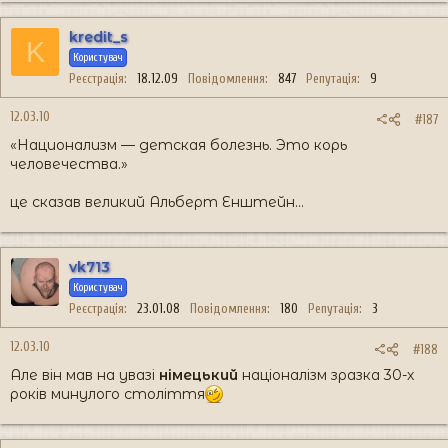
kredit_s
K
Користувач
Реєстрація
18.12.09
Повідомлення
847
Репутація
9
12.03.10
#187
«Национализм — детская болезнь. Это корь
человечества.»
це сказав великий Альберт Енштейн...
vk713
Користувач
Реєстрація
23.01.08
Повідомлення
180
Репутація
3
12.03.10
#188
Але він мав на увазі
німецький
націоналізм зразка 30-х
років минулого століття