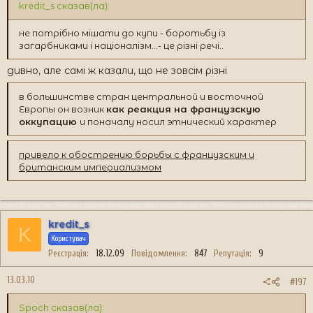
kredit_s сказав(ла):
не потрібно мішати до купи - боротьбу із
загарбниками і націоналізм...- це різні речі..
дивно, але самі ж казали, що не зовсім різні
в большинстве стран центральной и восточной
Европы он возник
как реакция на французскую
оккупацию
и поначалу носил этнический характер
привело к обострению борьбы с французским и
британским империализмом
kredit_s
K
Користувач
Реєстрація
18.12.09
Повідомлення
847
Репутація
9
13.03.10
#197
Spoch сказав(ла):