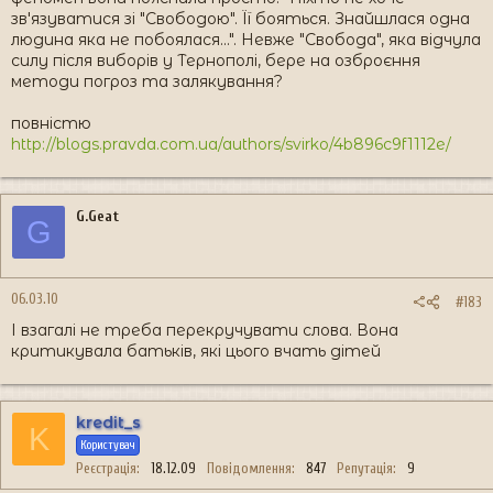
зв'язуватися зі "Свободою". Її бояться. Знайшлася одна
людина яка не побоялася...". Невже "Свобода", яка відчула
силу після виборів у Тернополі, бере на озброєння
методи погроз та залякування?
повністю
http://blogs.pravda.com.ua/authors/svirko/4b896c9f1112e/
G.Geat
G
06.03.10
#183
І взагалі не треба перекручувати слова. Вона
критикувала батьків, які цього вчать дітей
kredit_s
K
Користувач
Реєстрація
18.12.09
Повідомлення
847
Репутація
9