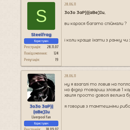
28.06.11
S
3o3o 3aP}|{aBeJIu
,
ви карася багато спіймали ?
Steelfrag
і коли краще їхати з ранку чи 
Користувач
Реєстрація
28.11.07
Повідомлення
124
Репутація
19
28.06.11
ну я взагалі то ловив на попл
на фідер товариш зловив 1 к
хвиля просто доволі велика б
3o3o 3aP}|
я говорив з тамтешніми риба
{aBeJIu
Liverpool fan
Користувач
Реєстрація
18.09.07