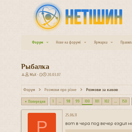
Форум
Нове на форумі
Ярмарка
Правил
Рыбалка
А
Д
MaX
20.03.07
в
а
т
т
Форум
Розмови про різне
Розмови за кавою
о
а
р
с
т
т
1
...
98
99
100
101
102
...
150
Попередня
е
в
м
о
25.06.11
и
р
P
е
вот в чера под вечер ездил 
н