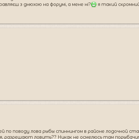
равляєш з днюхою на форумі, а мене ні?
я такий скромний.
по поводу лова рыбы спиннингом в районе лодочной стан
, разрешают ловить?? Никак не осмелюсь там порыбачить