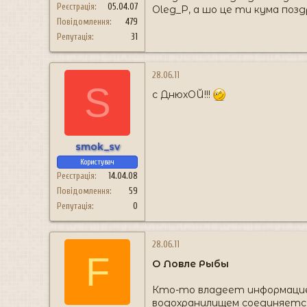
Реєстрація
05.04.07
Oleg_P, а шо це ти кума позд
Повідомлення
479
Репутація
31
28.06.11
S
с ДнюхОЙ!!!
smok_sv
Користувач
Реєстрація
14.04.08
Повідомлення
59
Репутація
0
28.06.11
F
О Ловле Рыбы
Кто-то владеет информацией 
водохранилищем соединяется