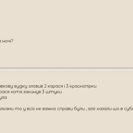
з ночі?
авкову вудку зловив 2 карася і 3 краснопірки
арася хотя закинув 3 штуки
ула
лками то у всіх не важно справи були , але казали шо в с