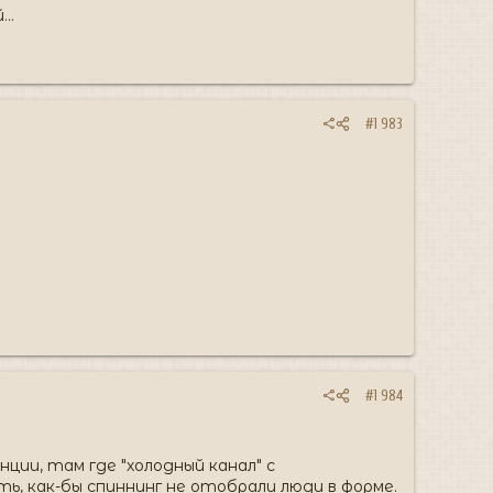
..
#1 983
#1 984
ции, там где "холодный канал" с
, как-бы спиннинг не отобрали люди в форме.