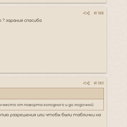
#1 988
 ? зарания спасиба
#1 989
м место от поворта холодного и до лодочной
опию разрешения или чтобы были таблички на