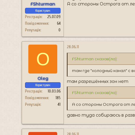
FShturman
А со стороны Острога от ле
Користувач
Реєстрація
25.07.09
Повідомлення
64
Репутація
0
28.06.11
O
FShturman сказав(ла):
там где "холодный канал" с
Oleg
там разрешённых зон нет
Користувач
Реєстрація
10.03.06
FShturman сказав(ла):
Повідомлення
185
А со стороны Острога от ле
Репутація
41
давно туда собираюсь в разве
28.06.11