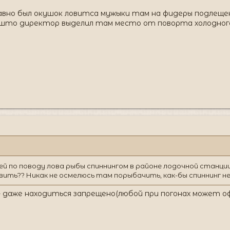
авно был окушок ловитса мужыки там на фидеры подлеще
л што директор выделил там место от поворта холодного
 по поводу лова рыбы спиннингом в районе лодочной станции,
ить?? Никак не осмелюсь там порыбачить, как-бы спиннинг н
- даже находиться запрещено(любой при погонах может 