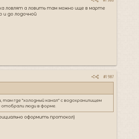
#1 986
ка ловлят а ловить там можно ище в марте
 и до лодочной
#1 987
 там где "холодный канал" с водохранилищем
е отобрали люди в форме.
официально оформить протокол)