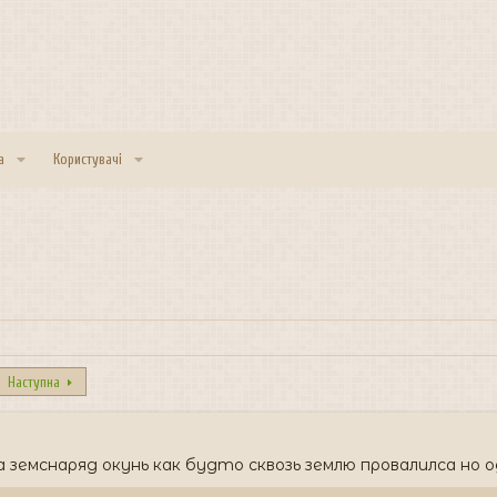
а
Користувачі
Наступна
на земснаряд окунь как будто сквозь землю провалилса но 