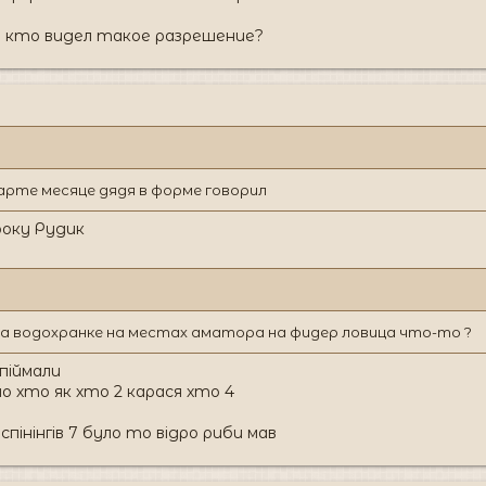
и кто видел такое разрешение?
арте месяце дядя в форме говорил
року Рудик
а водохранке на местах аматора на фидер ловица что-то ?
спіймали
о хто як хто 2 карася хто 4
спінінгів 7 було то відро риби мав