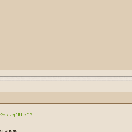
h?v=czbj-1IWbD8
кинули...