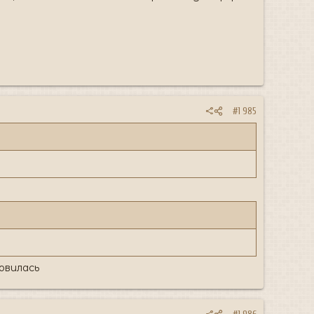
#1 985
овилась