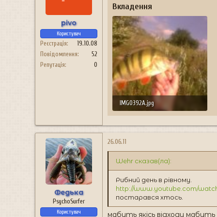
н
Вкладення
я
pivo
Користувач
Реєстрація
19.10.08
Повідомлення
52
Репутація
0
IMG0392A.jpg
24.8 КБ · Перегляди: 147
26.06.11
Wehr сказав(ла):
Рибний день в рівному.
http://www.youtube.com/watc
Федька
постарався хтось.
PsychoSurfer
Користувач
мабуть якісь відходи мабуть с