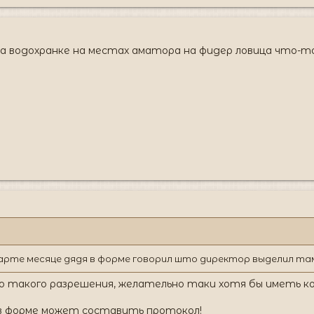
 водохранке на местах аматора на фидер ловица что-то
арте месяце дядя в форме говорил што директор выделил та
о такого разрешения, желательно таки хотя бы иметь к
 в форме может составить протокол!