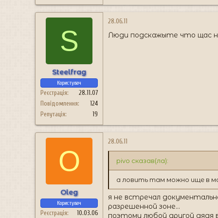
28.06.11
S
Люди подскажыте что щас на
Steelfrag
Користувач
Реєстрація
28.11.07
Повідомлення
124
Репутація
19
28.06.11
O
pivo сказав(ла):
а ловить там можно ище в м
Oleg
я не встречал документальн
Користувач
разрешенной зоне...
Реєстрація
10.03.06
поэтому любой другой дядя