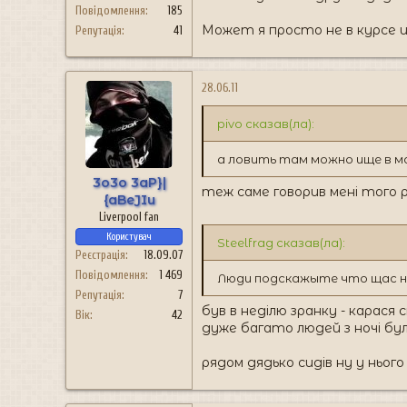
Повідомлення
185
Может я просто не в курсе 
Репутація
41
28.06.11
pivo сказав(ла):
а ловить там можно ище в м
3o3o 3aP}|
теж саме говорив мені того 
{aBeJIu
Liverpool fan
Користувач
Steelfrag сказав(ла):
Реєстрація
18.09.07
Повідомлення
1 469
Люди подскажыте что щас н
Репутація
7
був в неділю зранку - карася 
Вік
42
дуже багато людей з ночі бул
рядом дядько сидів ну у нього 