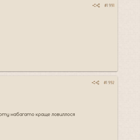
#1 991
#1 992
уботу набагато краще ловиллося