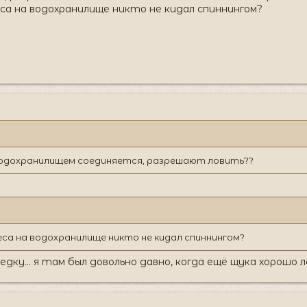
са на водохранилище никто не кидал спиннингом?
 водохранилищем соединяется, разрешают ловить??
са на водохранилище никто не кидал спиннингом?
дку... я там был довольно давно, когда ещё щука хорошо л