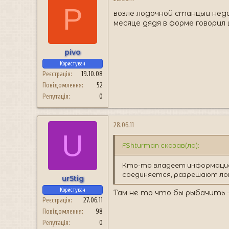
P
возле лодочной станцыи нед
месяце дядя в форме говори
pivo
Користувач
Реєстрація
19.10.08
Повідомлення
52
Репутація
0
28.06.11
U
FShturman сказав(ла):
Кто-то владеет информацией
соединяется, разрешают лов
ur5tig
Користувач
Там не то что бы рыбачить 
Реєстрація
27.06.11
Повідомлення
98
Репутація
0