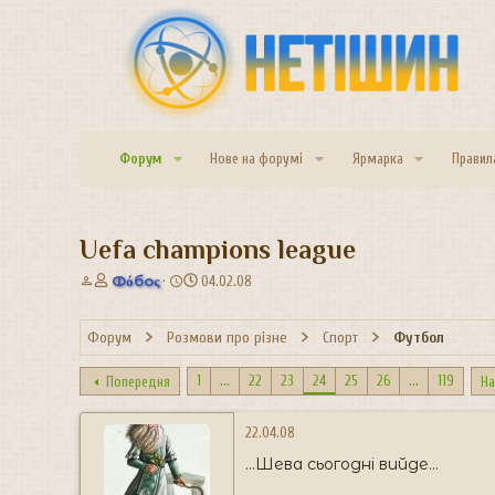
Форум
Нове на форумі
Ярмарка
Правил
Uefa champions league
А
Д
Фόбоς
04.02.08
в
а
т
т
Форум
Розмови про різне
Спорт
Футбол
о
а
р
с
т
т
1
...
22
23
24
25
26
...
119
Попередня
На
е
в
м
о
22.04.08
и
р
е
...Шева сьогодні вийде...
н