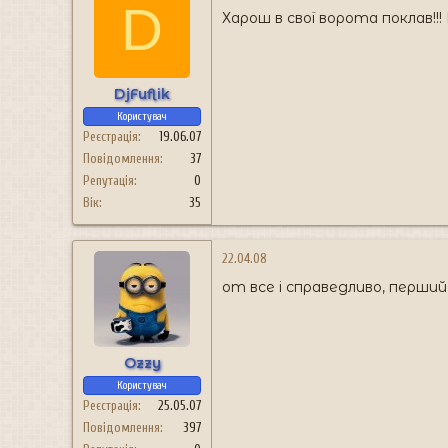
D
Харош в свої ворота поклав!!
DjFuflik
Користувач
Реєстрація
19.06.07
Повідомлення
37
Репутація
0
Вік
35
22.04.08
от все і справедливо, перший 
Ozzy
Користувач
Реєстрація
25.05.07
Повідомлення
397