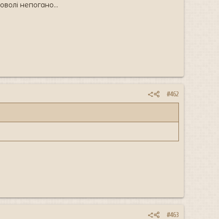
волі непогано...
#462
#463