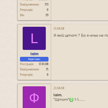
Повідомлення
773
Репутація
0
Вік
39
23.04.08
L
А якій щтот ? Бо я нічьо не п
laim
Користувач
Реєстрація
17.01.08
Повідомлення
75
Репутація
0
23.04.08
Ф
laim
,
"Щтот"
1-1.........