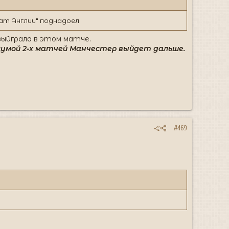
нат Англии" поднадоел
ыйграла в этом матче.
 сумой 2-х матчей Манчестер выйдет дальше.
#469