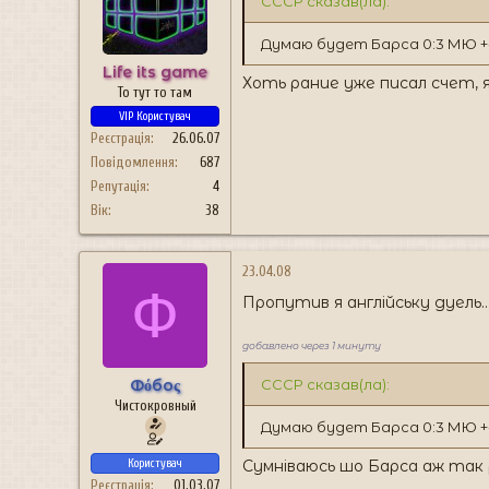
CCCP сказав(ла):
Думаю будет Барса 0:3 МЮ +-
Life its game
Хоть рание уже писал счет, 
То тут то там
VIP Користувач
Реєстрація
26.06.07
Повідомлення
687
Репутація
4
Вік
38
23.04.08
Ф
Пропутив я англійську дуель..
добавлено через 1 минуту
Фόбоς
CCCP сказав(ла):
Чистокровный
Думаю будет Барса 0:3 МЮ +
Сумніваюсь шо Барса аж так ро
Користувач
Реєстрація
01.03.07