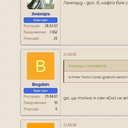
н
Лемпард - дол...б, нафіга біл
я
Знахарь
Користувач
Реєстрація
28.03.07
Повідомлення
1 062
Репутація
20
22.04.08
B
Знахарь сказав(ла):
а так Челсі грає доволі непога
Bogdan
Користувач
Реєстрація
29.04.07
да...це то4но я сам чЕлсі не в
Повідомлення
91
Репутація
0
22.04.08