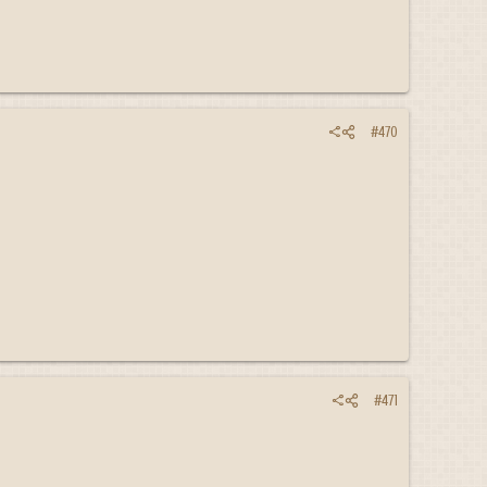
#470
#471