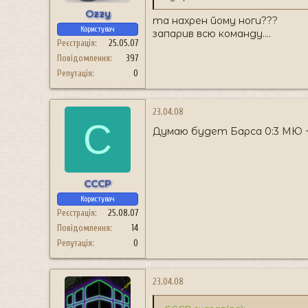
Ozzy
та нахрен йому ноги???
Користувач
запарив всю команду....
Реєстрація
25.05.07
Повідомлення
397
Репутація
0
23.04.08
C
Думаю будет Барса 0:3 МЮ +
CCCP
Користувач
Реєстрація
25.08.07
Повідомлення
14
Репутація
0
23.04.08