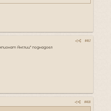
#467
емпионат Англии" поднадоел
#468