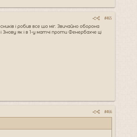
#465
сників і робив все шо міг. Звичайно оборона
і Знову як і в 1-у матчі проти Фенербахче ці
#466