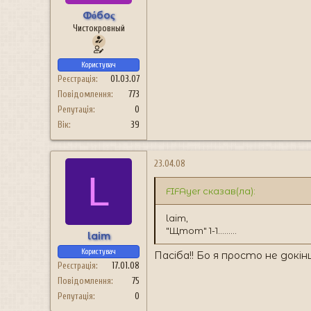
Фόбоς
Чистокровный
Користувач
Реєстрація
01.03.07
Повідомлення
773
Репутація
0
Вік
39
23.04.08
L
FIFAyer сказав(ла):
laim,
"Щтот" 1-1.........
laim
Користувач
Пасіба!! Бо я просто не докінц
Реєстрація
17.01.08
Повідомлення
75
Репутація
0