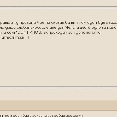
равши ну провина Різе не сказав би він там один був з захи
ли дещо слабенькою, але але для Челсі й цього було за мало 
бити самі *DONT KNOW ех приходиться допомагати.
читься теж 1:1
ін там один був з захисників і робив все шо міг