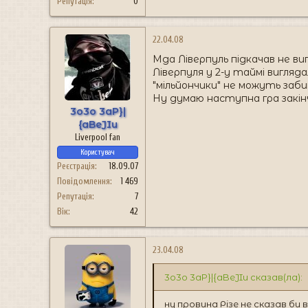
Репутація
0
22.04.08
Мда Ліверпуль підкачав не виг
Ліверпуля у 2-у таймі вигляда
"мільйончики" не можуть за
Ну думаю наступна гра закін
3o3o 3aP}|
{aBeJIu
Liverpool fan
Користувач
Реєстрація
18.09.07
Повідомлення
1 469
Репутація
7
Вік
42
23.04.08
3o3o 3aP}|{aBeJIu сказав(ла):
ну провина Різе не сказав би в