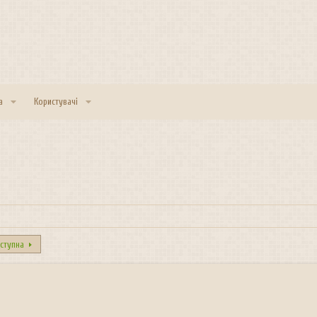
а
Користувачі
ступна