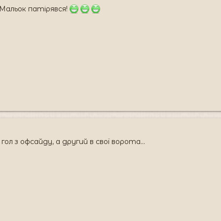
! Мальок патірявся!
гол з офсайду, а другий в свої ворота...