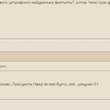
я свого штрафного майданчика фінтити?...а так Челсі грає до
но...
пізнаю...Пресують Лівер як має бути, але....рахунок 0:1